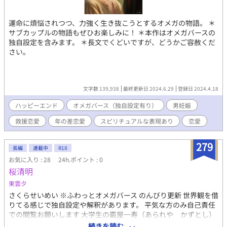
Ωが出すフェロモンはそのαだけを誘引するようになる。『運命の
番』という都市伝説があり、その2人はお互いに気付くと全てを捨
運命に煩悩されつつ、力強く生き抜こうとするオメガの物語。 ＊
ててでも結ばれようとするという。
サブカップルの物語もぜひお楽しみに！ ＊本作はオメガバースの
独自設定を含みます。 ＊長文でくどいですが、どうかご容赦くだ
さい。
文字数 139,938
最終更新日 2024.6.29
登録日 2024.4.18
ハッピーエンド
オメガバース（独自設定有り）
男妊娠
救援恋愛
年の差恋愛
スピリチュアルな表現あり
恋愛
279
長編
連載中
R18
お気に入り : 28
24h.ポイント : 0
桜清明
東雲夕
さくらせいめい ※ふわっとオメガバース のんびり更新 世界観を借
りてる感じで独自設定や解釈があります。 平気な方のみ自己責任
での閲覧お願いします 大学生の霰屋一寿（あられや かずとし）
は 実家の花屋の店番中に、ヒートを起こしたΩの山中桂（やまな
続きを読む