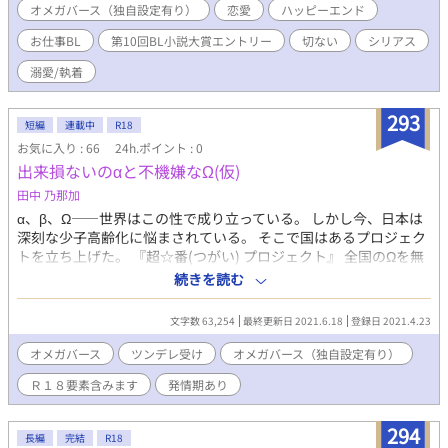
ぜか彼が赴く異動先は赤字経営の小田原店だった。地元出身の紫
オメガバース（独自設定有り）
恋愛
ハッピーエンド
苑ならではの抜擢だったのだが、経営不振の建て直しに与えられ
お仕事BL
第10回BL小説大賞エントリー
切ない
シリアス
た時間はなんと一年間しかなかった。なんとか小田原店を盛り上
げようとワンコインワインティスティングやスイーツバイキング
溺愛/執着
など試みるも、シェフ不在の店では出来ることは限られていた。
地元の人が集まる箱根のお祭りに、起死回生に一発あてようとす
293
るが、箱根のお祭りに屋台を出そうとする紫苑についてくるスタ
短編
連載中
R18
ッフはおらず、一人で売上げをあげなければならなかった。 イン
お気に入り : 66
24h.ポイント : 0
スタ映えする選べるクレープシュゼットは目の前で繰り広げられ
出来損ないのα‬と不機嫌なΩ(仮)
るパフォーマンスを動画にとる人たちで溢れ、この当たりに当た
田中 乃那加
った企画は紫苑一人では到底こなせない忙しさであり、なかなか
出ないスイーツに徐々に観客の苦情もあがっていく。そんなとき
‪α‬、β、Ω――世界はこの性で成り立っている。 しかし今、日本は
紫苑のフライパンをゆっくり握る色黒の手があった。 神無月柊、
深刻な少子高齢化に悩まされている。 そこで国はあるプロジェク
強烈なフェロモンを持つΩ嫌いのスーパーα。普段はα用抑制剤を
トを立ち上げた。 『超☆番(つがい) プロジェクト』 全国のΩを無
常用する神無月であったが彼は大のΩ嫌いだった。 常に前向きに
作為で選び、遺伝子検査の結果で相性の良い‪α‬と無理矢理結ばせる
続きを読む
仕事をする紫苑に元来パーソナルスペースの狭い神無月は紫苑の
――という。 人権無視な、思い切った政策。 Ωの片桐 陸斗(か
思惑とは反対に一気に距離を詰めていく。偶然にも神無月の家で
たぎり りくと)は‪α‬の男が大嫌いだ。 そして自らの性も激しく嫌悪
文字数 63,254
最終更新日 2021.6.18
登録日 2021.4.23
薬をのみ忘れた神無月のせいで、軽いヒートを起こす紫苑は神無
していた。 そんな中、現れたのが自称『運命の番』‪α、大嶌 太郎
月にオメガだとバレてしまう。 αに恋をしていると思っていたΩ嫌
(おおしま たろう) しかも彼は、稀に見る『出来損ない』で……。
オメガバース
ツンデレ受け
オメガバース（独自設定有り）
いのスーパーα(攻め)×ばれないように疑似α剤を飲み続けるΩ嫌い
ワンコ系の天然？ ×過去あり(？)のツンツン の理不尽系BL ※タイ
Ｒ１８要素含みます
発情期あり
の一途なΩ(受け)が経営回復のミッションを成功させていくなか
トルが(仮)なのは、変更する可能性を示唆しております ご承知を
で、距離を縮めて行く話です。R18は後半です。
294
長編
完結
R18