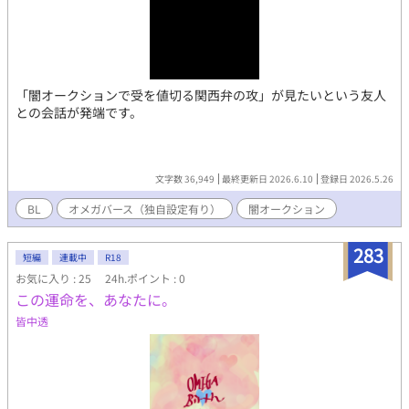
「闇オークションで受を値切る関西弁の攻」が見たいという友人
との会話が発端です。
文字数 36,949
最終更新日 2026.6.10
登録日 2026.5.26
BL
オメガバース（独自設定有り）
闇オークション
283
短編
連載中
R18
お気に入り : 25
24h.ポイント : 0
この運命を、あなたに。
皆中透