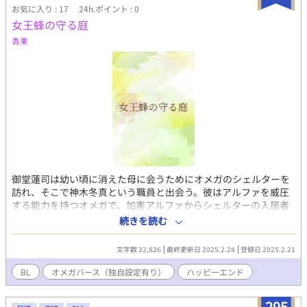
お気に入り : 17
24h.ポイント : 0
女王蜂の守る庭
青果
御堂蓮司は幼い頃に消えた母に会うためにオメガのシェルターを
訪れ、そこで神木冬真という職員と出会う。彼はアルファを威圧
する能力を持つオメガで、加害アルファからシェルターの入居者
を守っていた。アルファ不信気味な神木だったが、初対面で敵意
続きを読む
を向けなかった蓮司には友好的な態度を見せる。 ※オメガバース
について作品内で特に説明はありません。また若干の独自設定が
文字数 32,826
最終更新日 2025.2.28
登録日 2025.2.21
含まれます。 ※他サイトにも掲載しています。
BL
オメガバース（独自設定有り）
ハッピーエンド
295