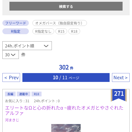
フリーワード
オメガバース（独自設定有り）
R指定
R指定なし
R15
R18
件
302
件
Prev
10
/ 11
Next
ページ
271
長編
連載中
R18
お気に入り : 31
24h.ポイント : 0
エリートなΩと心の折れたα ~疲れたオメガとやさぐれた
アルファ
河まきじ