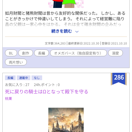
如月財閥と猪熊財閥は昔から友好的な関係だった。 しかし、ある
ことがきっかけで仲違いしてしまう。 それによって経営難に陥り
晶の父親は一家心中をはかる。 それは全て碓氷財閥の企みだっ
た。 しかし晶は運良く生き残った。 そして、退院した晶は何故か
続きを読む
瑠衣と暮らすことに。 そんな時に晶が発情期がきてしまう。 2人
は付き合ってはいない。 けれど周りに晶がΩだとバレるのは良く
文字数 364,283
最終更新日 2022.10.30
登録日 2021.10.10
ない。 晶はαだと偽ることにした。 晶の友人の蓮也、沙希、あす
かには本当のことを話して協力してもらうことに。 そして晶は瑠
BL
創作
長編
オメガバース（独自設定有り）
溺愛
衣の勤務する高校に進学する。 そして瑠衣はある日晶に訪ねた。
両片想い
「晶くんは何で俺に抱かれるの？」 そして晶は言う。 このまま気
持ちを隠し続けたくなく瑠衣に気持ちを伝えた。 そして。 2人は
付き合うことに。 それから瑠衣は交通事故にあう。 そして瑠衣は
286
長編
連載中
なし
晶に言ってはいけないことを言ってしまう。 キミだれ？
お気に入り : 27
24h.ポイント : 0
と…………。 そんな時晶の体には異変が起きた。 体調不良と吐き
死に戻りの騎士はΩとなって殿下を守る
気が晶を襲う。 調べて貰うと晶は妊娠していた。 瑠衣との子を。
悩んだ末晶は産むことにした。 そして。 2人は再会し、色々あっ
桃栗
たが、親子3人で暮らし始めることにした。