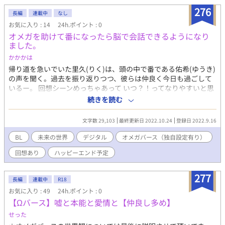
276
長編
連載中
なし
お気に入り : 14
24h.ポイント : 0
オメガを助けて番になったら脳で会話できるようになり
ました。
かかかは
帰り道を急いでいた里久(りく)は、頭の中で番である佑希(ゆうき)
の声を聞く。過去を振り返りつつ、彼らは仲良く今日も過ごして
いるー。 回想シーンめっちゃあって いつ？！ってなりやすいと思
うので、 できるだけ年齢を書いています。 それでも分かりにくか
続きを読む
ったらごめんなさい！ R要素は初めの方全くないです！ あとの方
に少し出てきます 完全に私の世界観でかいてるので、 ん？と思っ
文字数 29,103
最終更新日 2022.10.24
登録日 2022.9.16
ても見逃してください！
BL
未来の世界
デジタル
オメガバース（独自設定有り）
回想あり
ハッピーエンド予定
277
長編
連載中
R18
お気に入り : 49
24h.ポイント : 0
【Ωバース】嘘と本能と愛情と【仲良し多め】
せった