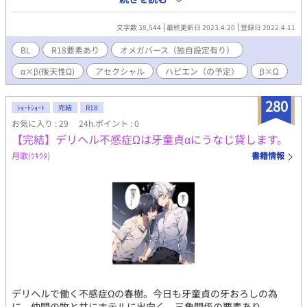
か けい）を助けた縁で懐かれてしまう。 自分は人を愛せない人
間なのでは無いかという悩みを抱える一寿に、桂は特殊Ωとして
文字数 38,544
最終更新日 2023.4.20
登録日 2022.4.11
生まれ、αを求めない異質な存在である悩みとバース性とどう向き
合えば良いのかという葛藤を打ち明ける。 一方でβの自分には無
BL
R18要素あり
オメガバース（独自設定有り）
縁と思っていたはずのフェロモンの香りを一寿は感じるようにな
α×β(後天性Ω)
アセクシャル
ハピエン（の予定）
β×Ω
っていた。 そして自分が知らないうちに高位のαと接種していた
事を知るのだった。 攻めは溺愛の準備は万端搦手でくる自分のΩ
が大好きαですが当分出てきません。 うんと昔に色々仕込んでて
280
ｼｮｰﾄｼｮｰﾄ
完結
R18
熟成するのをじっと待ってる気の長いハンタータイプ。 なのでし
お気に入り : 29
24h.ポイント : 0
ばらくは奴の存在はにおわせだけです。もうしばらくお待ちくだ
【完結】デリヘル不感症Ωは牙童貞αにうなじ貸します。
さいませ。 ダイナミクスに絡んで性的マイノリティに関する話題
になる予定です。 地雷の方は踏み抜く前にブラウザバック推奨で
月歌(ﾂｷｳﾀ)
書籍情報
す。 どうぞ、よしなに！
デリヘルで働く不感症Ωの春樹。今日も牙童貞の牙おろしの為
に、仲間の牧と共にホテルに出向く。三角関係の要素あり。