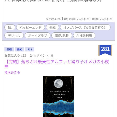
文字数 3,899
最終更新日 2023.8.29
登録日 2023.8.29
BL
ハッピーエンド
短編
オメガバース（独自設定有り）
デリヘル
ボーイズラブ
溺愛/執着
AI補助利用
281
長編
完結
R18
お気に入り : 23
24h.ポイント : 0
【完結】落ちぶれ後天性アルファと踊り子オメガの小夜
曲
柏木あきら