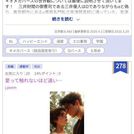
＊オメガバースの世界観については最後に説明させて頂いてま
す！ 三井財閥の御曹司である三井優人はΩでありながらもαと偽
り、東京都内にあるα専用名門私立兎津賀高校に通っていた。兎津
賀高校には教育用としてのΩが集められており、生徒たちに教育
続きを読む
として一か月に一度は性行為をなすことを推奨している。三井優
人も教師にせっつかれない程度にその保健学習室へと足を運び、
文字数 8,480
最終更新日 2020.4.2
登録日 2020.3.29
どうにかΩを満足させαらしく振舞う日々を送っていた。 しかし
αとΩの吐息が混じり合うその保健学習室で、Ωではなく三井優人
BL
ハッピーエンド
溺愛
エロ重視
学園
に熱い視線を送る男が居た。それは世界屈指の永塚財閥の御曹
オメガバース（独自設定有り）
Ωバース
Ｓ攻め
司、永塚透である。しきりに関係を持とうとしてくる透を躱しな
がらも、優人は徐々に追い詰められていく……！ ～オメガバース
の世界観について～ オメガバースの世界には通常の男女の性別の
278
長編
連載中
R18
他にα、β、Ωの性別がつけられます。 Ωとして産まれると男性で
お気に入り : 20
24h.ポイント : 0
も直腸奥に子宮の代わりとなるものが形成され妊娠出来るのが最
愛って触れないほど遠い…
大の特徴です。 α…人口の10％ほどを占める、支配階級。容姿端
麗、頭脳明晰、運動神経抜群とスパダリ的ポジション。 β…人口
j.poem
の90％ほどを占める、一般的な人々。ほとんどのβはβと結婚しβ
の子をなす。 Ω…人口1％未満の希少種。成熟すると3ケ月に1度発
情期に突入し、強い性衝動に駆られるとともにパートナー、特にα
を誘引するためのフェロモンを出す。そのフェロモンは強力で時
に理性をも失わせ事件に発展するため、Ωとαは興奮を抑える薬の
携帯が義務付けられている。発情期という不安定な時期を迎える
ために社会的地位は圧倒的に低く、Ωと分かった時点で自殺する
ものもいる。 番…発情期のΩのうなじをαが噛むと、それ以降その