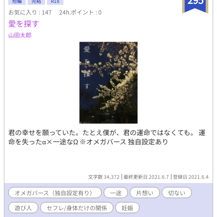
短編
完結
R18
お気に入り : 147
24h.ポイント : 0
愛を探す
山田太郎
君の幸せを願っていた。たとえ僕が、君の運命ではなくても。 運
命を失ったα×一途なΩ ※オメガバース 独自設定あり
文字数 34,372
最終更新日 2021.6.7
登録日 2021.6.4
オメガバース（独自設定有り）
一途
片想い
切ない
遊び人
セフレ/身体だけの関係
妊娠