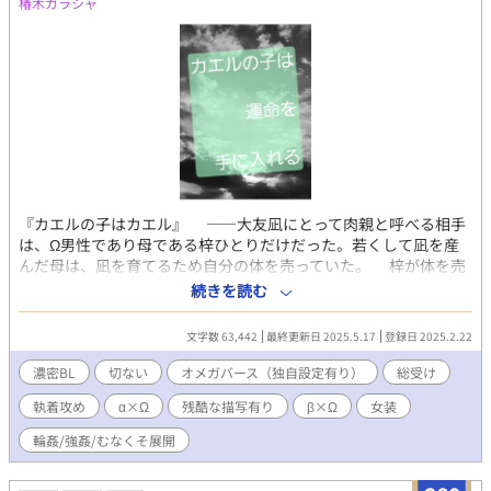
椿木ガラシャ
『カエルの子はカエル』 ――大友凪にとって肉親と呼べる相手
は、Ω男性であり母である梓ひとりだけだった。若くして凪を産
んだ母は、凪を育てるため自分の体を売っていた。 梓が体を売
っていることは小さな街では周知の事実だった。客である男たち
続きを読む
は、凪が通う小学校の保護者や関係者も多く、凪は色眼鏡で見ら
れることが多かった。 凪に唯一やさしくしてくれるのは、同じ
文字数 63,442
最終更新日 2025.5.17
登録日 2025.2.22
クラスの『しゅうくん』だけだった。 そんな中、梓を番にと望
むαが現れ、梓と凪は、幸せになるはずだった…。 オリジナルで
濃密BL
切ない
オメガバース（独自設定有り）
総受け
は初めて書くオメガバースのお話です。お尻たたきのためにとり
執着攻め
α×Ω
残酷な描写有り
β×Ω
女装
あえず投稿を初めてみます。 ふんわりとしたオリジナルオメガバ
設定もあります。 母子はそれぞれ総受けです。色んな男性と関係
輪姦/強姦/むなくそ展開
を結びます。 追記：受けの女装、道具を使ってのプレイ、輪姦な
どもあります。 基本的に受けがひどい目に合う話ですので、苦手