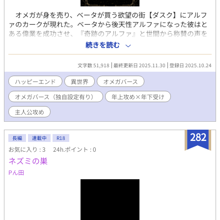
オメガが身を売り、ベータが買う欲望の街【ダスク】にアルフ
ァのカークが現れた。ベータから後天性アルファになった彼はと
ある偉業を成功させ、『奇跡のアルファ』と世間から称賛の声を
浴びていた。 しかし今や彼は『落ちぶれアルファ』という不名
続きを読む
誉な呼び名で指を刺される始末。フェイスベールをつけ、顔を隠
しながら入った場末のバーでカークはとあるオメガのダンサーと
文字数 51,918
最終更新日 2025.11.30
登録日 2025.10.24
出会う。 何もかもを失ったカークがダンサーのシチャに惹か
れ、彼のために奮起していく。
ハッピーエンド
異世界
オメガバース
オメガバース（独自設定有り）
年上攻め×年下受け
主人公攻め
282
長編
連載中
R18
お気に入り : 3
24h.ポイント : 0
ネズミの巣
Pん田