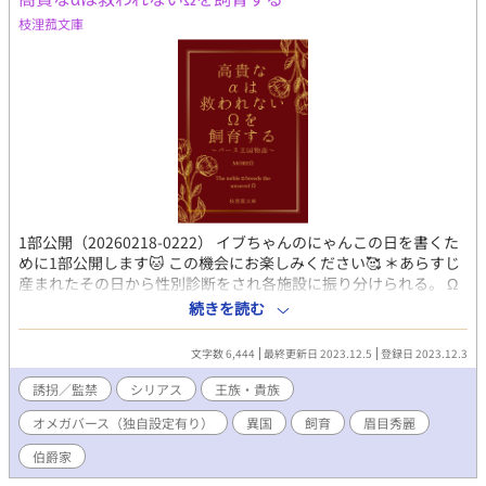
枝浬菰文庫
1部公開（20260218-0222） イブちゃんのにゃんこの日を書くた
めに1部公開します🐱 この機会にお楽しみください🥰 ＊あらすじ
産まれたその日から性別診断をされ各施設に振り分けられる。 Ω
の中でも男Ωは多く奴隷として扱われる。 βやαは特別な施設に預
続きを読む
けられ教育を受ける。 特にβの役職は広く 騎士・医者・警備・料
理人・獣医……etc と教育の入り口は広くある。 αは高貴なαとし
文字数 6,444
最終更新日 2023.12.5
登録日 2023.12.3
て貴族の屋敷に送られる。 得意分野を活かし生活する。 続きは本
編にて…→ -------------*-----------------------*-----------------------------
誘拐／監禁
シリアス
王族・貴族
*--------------------*---------- 2/20 まで続きはDLsiteにてお楽しみ
オメガバース（独自設定有り）
異国
飼育
眉目秀麗
ください。 好きかも、続きが気になるかもと思ったら【お気に入
り】一票をお願いします。 ※性描写多く含みます。 ※文章の無断
伯爵家
転載禁止。 ※オメガバース物語