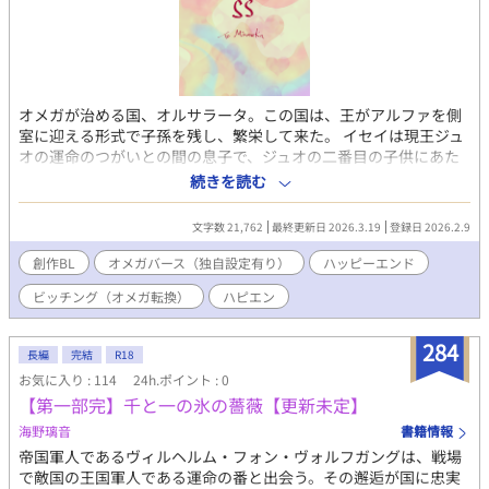
オメガが治める国、オルサラータ。この国は、王がアルファを側
室に迎える形式で子孫を残し、繁栄して来た。 イセイは現王ジュ
オの運命のつがいとの間の息子で、ジュオの二番目の子供にあた
る。彼には兄が一人と弟が二人いるのだが、その弟の父であるイ
続きを読む
ファに長年恋心を寄せていた。 しかし、実父の側室であり、弟た
ちの父親である人を奪ってまで幸せになる事など出来ないと思
文字数 21,762
最終更新日 2026.3.19
登録日 2026.2.9
い、一度もその想いを告げたことはなかった。そして、成人後に
は遠くの領地をもらい、イファから離れる道を選ぶと決めてい
創作BL
オメガバース（独自設定有り）
ハッピーエンド
る。そうして想いに蓋をしたまま、彼は成人の日を迎えた。 祝宴
ビッチング（オメガ転換）
ハピエン
の日の朝、正装をした四兄弟は杯を交わし、これからも変わらず
にいることを誓い合おうとしていた。すると、その杯を飲み干し
たイセイは、そのままその場に倒れ込んでしまう。 暗殺かと思わ
284
長編
完結
R18
れたその出来事は、イセイが翌日目を覚ましたことで杞憂に終わ
お気に入り : 114
24h.ポイント : 0
ったのだが、目覚めたイセイはなぜかオメガになっていて……。
【第一部完】千と一の氷の薔薇【更新未定】
秘めた想いが絡まり合い、真っ直ぐに繋がれない恋。 不器用な二
人が番うまでの日々を綴る、訳ありオメガバース。
海野璃音
書籍情報
帝国軍人であるヴィルヘルム・フォン・ヴォルフガングは、戦場
で敵国の王国軍人である運命の番と出会う。その邂逅が国に忠実