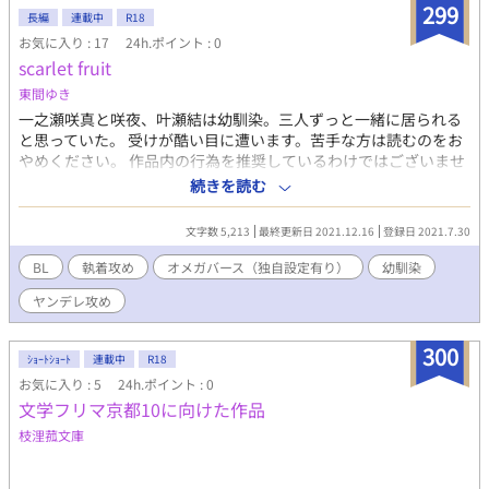
299
長編
連載中
R18
お気に入り : 17
24h.ポイント : 0
scarlet fruit
東間ゆき
一之瀬咲真と咲夜、叶瀬結は幼馴染。三人ずっと一緒に居られる
と思っていた。 受けが酷い目に遭います。苦手な方は読むのをお
やめください。 作品内の行為を推奨しているわけではございませ
ん。現実と区別してお読みください。 ハッピーエンドではありま
続きを読む
せん。 他サイトでも掲載しています。
文字数 5,213
最終更新日 2021.12.16
登録日 2021.7.30
BL
執着攻め
オメガバース（独自設定有り）
幼馴染
ヤンデレ攻め
300
ｼｮｰﾄｼｮｰﾄ
連載中
R18
お気に入り : 5
24h.ポイント : 0
文学フリマ京都10に向けた作品
枝浬菰文庫