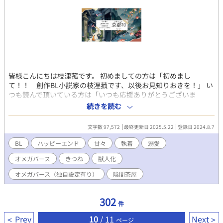
皆様こんにちは枝浬菰です。 初めましての方は「初めまし
て！！ 創作BL小説家の枝浬菰です、以後お見知りおきを！」 い
つも読んで頂いている方は「いつも応援ありがとうございま
す！！」 続けて文学フリマ京都10の小説試し読みを載せていきた
続きを読む
いと思います！ 開催日は2026年1月18日 作品はR18とR15 ci-en
にて動画UPしてます！ 2025/6よりオメガバース専門店に変更し
文字数 97,572
最終更新日 2025.5.22
登録日 2024.8.7
ました！ ぜひお越しください！ ----------------------------------------
---------------------------
BL
ハッピーエンド
甘々
執着
溺愛
オメガバース
きつね
獣人化
オメガバース（独自設定有り）
陰間茶屋
302
件
Prev
10
/ 11
Next
ページ