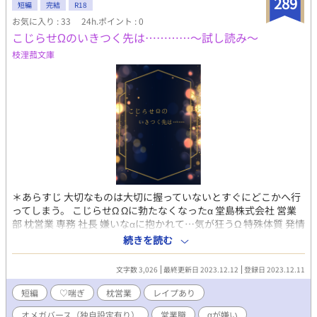
289
な方は読むのをお控えください。
短編
完結
R18
お気に入り : 33
24h.ポイント : 0
こじらせΩのいきつく先は…………～試し読み～
枝浬菰文庫
＊あらすじ 大切なものは大切に握っていないとすぐにどこかへ行
ってしまう。 こじらせΩ Ωに勃たなくなった‪α‬ 堂島株式会社 営業
部 枕営業 専務 社長 嫌いな‪α‬に抱かれて…気が狂うΩ 特殊体質 発情
期が半年に1度だけ 日常的に濃いフェロモンを出す -------------*----
続きを読む
-------------------*-----------------------------*--------------------*----------
★作品を書こうと思ったきっかけ オメガバース物語第四作目にな
文字数 3,026
最終更新日 2023.12.12
登録日 2023.12.11
ります。 切ない系+乱交系+オメガバース系でなにか書こうと思っ
たのがきっかけです。 DLsitにて販売予定 ※性描写多く含みま
短編
♡喘ぎ
枕営業
レイプあり
す。 ※文章の無断転載禁止。
オメガバース（独自設定有り）
営業職
αが嫌い