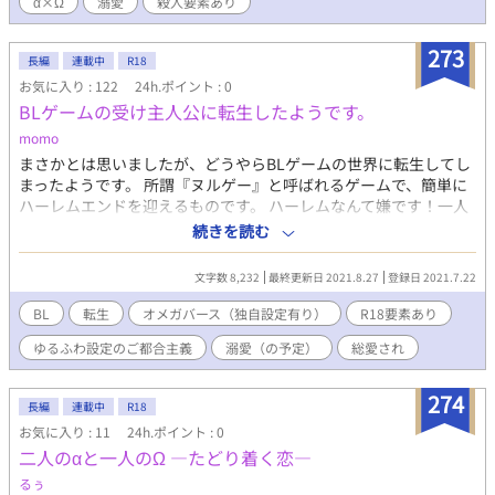
α×Ω
溺愛
殺人要素あり
です。実在の人物や団体などとは関係ありません。 大変長くなっ
てしまいましたが、歪み切った性癖でも楽しんでいただける方が
273
おりましたら、何卒宜しくお願い致します。
長編
連載中
R18
お気に入り : 122
24h.ポイント : 0
BLゲームの受け主人公に転生したようです。
momo
まさかとは思いましたが、どうやらBLゲームの世界に転生してし
まったようです。 所謂『ヌルゲー』と呼ばれるゲームで、簡単に
ハーレムエンドを迎えるものです。 ハーレムなんて嫌です！一人
の人と愛し合いたいです！そして出来るなら可愛い男の子たちの
続きを読む
イチャイチャを眺めていたいです！ ハーレムエンドから逃げる為
攻略対象から逃げ惑う主人公の辿り着く先は唯一とのラブエンド
文字数 8,232
最終更新日 2021.8.27
登録日 2021.7.22
なのか？！ 腐れ脳美少年と彼に振り回されるイケメン達のゆるい
日常。 ※オメガバースの世界観を拝借しています。基本的な特徴
BL
転生
オメガバース（独自設定有り）
R18要素あり
しか出していないとは思いますが、独自の特徴も入っている可能
ゆるふわ設定のご都合主義
溺愛（の予定）
総愛され
性あります。 こういうのが苦手な方はご注意下さい。
274
長編
連載中
R18
お気に入り : 11
24h.ポイント : 0
二人のαと一人のΩ —たどり着く恋—
るぅ