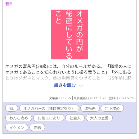
若目
オメガの富永円(28歳)には、自分のルールがある。 「職場の人に
オメガであることを知られないように振る舞うこと」「外に出る
ときはメガネとマスク、首の拘束具をつけること」「25年前に起
きた「あの事件」の当事者であることは何としてでも隠し通すこ
続きを読む
と」 そんな円の前に、純朴なアルファの知成が現れた。 ある日、
思いがけず彼と関係を持ってしまい、その際に「好きです、付き
文字数 109,655
最終更新日 2022.11.20
登録日 2021.5.29
合ってください。」と告白され、心は揺らぐが…… 純朴なアルフ
ァ×偏屈なオメガの体格差BLです 18禁シーンには※つけてます
BL
オメガバース（独自設定有り）
体格差
年下攻め
わんこ攻め
18禁エロあり
社会人
大人の恋愛
イケメン
完結