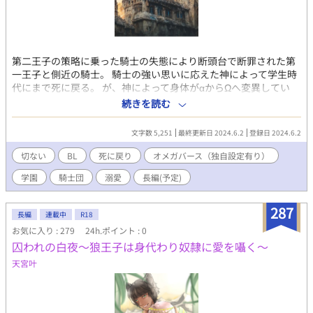
第二王子の策略に乗った騎士の失態により断頭台で断罪された第
一王子と側近の騎士。 騎士の強い思いに応えた神によって学生時
代にまで死に戻る。 が、神によって身体がαからΩへ変異してい
た。 ”試練”としてあたえられた運命を受け入れ、第一王子を守る
続きを読む
為に騎士を捨てΩとして生きていくことに。 断罪は回避されるの
か？ 長い長い物語が始まる。
文字数 5,251
最終更新日 2024.6.2
登録日 2024.6.2
切ない
BL
死に戻り
オメガバース（独自設定有り）
学園
騎士団
溺愛
長編(予定)
287
長編
連載中
R18
お気に入り : 279
24h.ポイント : 0
囚われの白夜〜狼王子は身代わり奴隷に愛を囁く〜
天宮叶