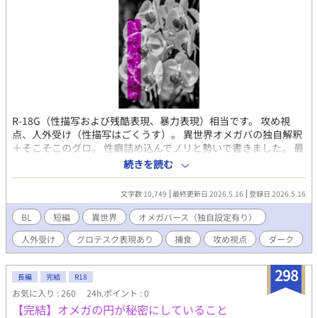
R-18G（性描写および残酷表現、暴力表現）相当です。 攻め視
点、人外受け（性描写はごくうす）。 異世界オメガバの独自解釈
＋そこそこのグロ。 性癖詰め込んでノリと勢いで書きました。 最
後は設定説明やら何やらです。 pixivとムーンライトにも並行掲載
続きを読む
してます。
文字数 10,749
最終更新日 2026.5.16
登録日 2026.5.16
BL
短編
異世界
オメガバース（独自設定有り）
人外受け
グロテスク表現あり
捕食
攻め視点
ダーク
298
長編
完結
R18
お気に入り : 260
24h.ポイント : 0
【完結】オメガの円が秘密にしていること