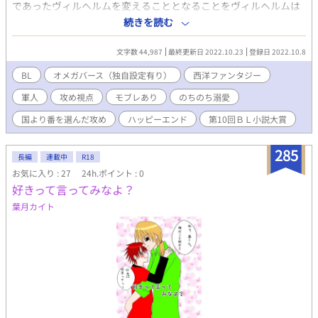
であったヴィルヘルムを変えることとなることをヴィルヘルムは
まだ知らない。 冷酷であったはずの中将α×自己犠牲系愛国者
続きを読む
大尉ΩのオメガバースファンタジーＢＬ。※オメガバースの設定を
お借りしていますが一部独自設定有。 一話二千～五千字前後。
文字数 44,987
最終更新日 2022.10.23
登録日 2022.10.8
★が付いてる話は程度にかぎらず性描写有。[※ムーンライトノベ
ルズにも投稿しています]
BL
オメガバース（独自設定有り）
西洋ファンタジー
軍人
攻め視点
モブレあり
のちのち溺愛
国より番を選んだ攻め
ハッピーエンド
第10回ＢＬ小説大賞
285
長編
連載中
R18
お気に入り : 27
24h.ポイント : 0
好きって言ってみなよ？
葉月カイト