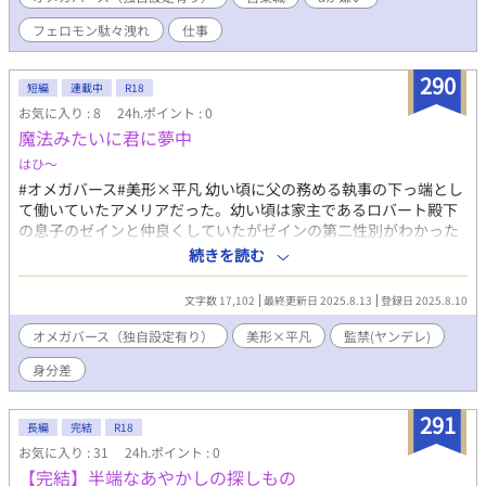
フェロモン駄々洩れ
仕事
290
短編
連載中
R18
お気に入り : 8
24h.ポイント : 0
魔法みたいに君に夢中
はひ〜
#オメガバース#美形×平凡 幼い頃に父の務める執事の下っ端とし
て働いていたアメリアだった。幼い頃は家主であるロバート殿下
の息子のゼインと仲良くしていたがゼインの第二性別がわかった
途端2人は離れ離れになってしまう。ゼインは全寮制の貴族a専用
続きを読む
の進学校、アメリアは城で執事として務めるようになっていた。
そして19歳になって帰ってきたゼインだが、なにか様子がおかし
文字数 17,102
最終更新日 2025.8.13
登録日 2025.8.10
い…
オメガバース（独自設定有り）
美形×平凡
監禁(ヤンデレ)
身分差
291
長編
完結
R18
お気に入り : 31
24h.ポイント : 0
【完結】半端なあやかしの探しもの