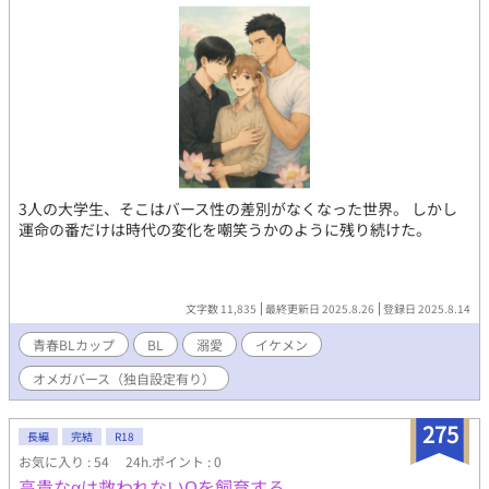
3人の大学生、そこはバース性の差別がなくなった世界。 しかし
運命の番だけは時代の変化を嘲笑うかのように残り続けた。
文字数 11,835
最終更新日 2025.8.26
登録日 2025.8.14
青春BLカップ​
BL
溺愛
イケメン
オメガバース（独自設定有り）
275
長編
完結
R18
お気に入り : 54
24h.ポイント : 0
高貴なαは救われないΩを飼育する