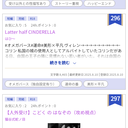
受け以外との性描写あり
ストーリー重視
ハッピーエンド
296
短編
完結
R18
お気に入り : 5
24h.ポイント : 0
Latter half CINDERELLA
はひ〜
#オメガバース#運命#美形×平凡 ヴィレン→→→→→→→←←←
コリン 私国の城の使用人としてアルバイトしていたコリンだがあ
る日、自国の王子の隣に見慣れない若い者がいた。それは自国の
王子の友人であり北の国の王子であるヴィレンであった。 2人が
続きを読む
目があったその時…。
文字数 8,465
最終更新日 2025.8.10
登録日 2025.8.10
オメガバース（独自設定有り）
運命の番
美形×平凡
297
短編
完結
R18
お気に入り : 2
24h.ポイント : 0
【人外受け】こどく の はなぞの（攻め視点）
猫谷式蛇ノ目