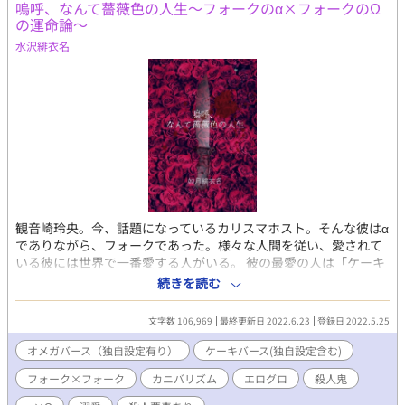
嗚呼、なんて薔薇色の人生～フォークのα×フォークのΩ
の運命論～
水沢緋衣名
観音崎玲央。今、話題になっているカリスマホスト。そんな彼はα
でありながら、フォークであった。様々な人間を従い、愛されて
いる彼には世界で一番愛する人がいる。 彼の最愛の人は「ケーキ
連続殺人事件」の犯人として指名手配されている、原田紫苑。彼
続きを読む
はフォークでありΩだったのだ。 諸注意。この世界線はオメガ
バースとケーキバースが同時に存在しています。 地獄の沙汰で
文字数 106,969
最終更新日 2022.6.23
登録日 2022.5.25
す。何でも許せる人向け。モブ女性との性的表現あり。 グロ描写
★ 性描写☆ なお殺人や犯罪など、それを示唆する描写を含みま
オメガバース（独自設定有り）
ケーキバース(独自設定含む)
す。けれどそれらを助長するものではありません。 また残酷かつ
フォーク×フォーク
カニバリズム
エログロ
殺人鬼
過激な表現及び、モブ女性との性的行為匂わせ表現があります。
苦手な方はどうかご注意くださいませ。 この物語はフィクション