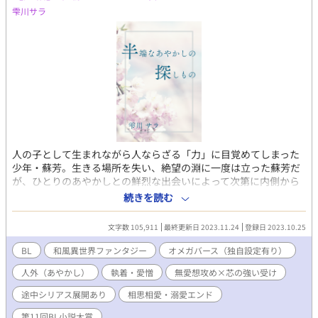
雫川サラ
人の子として生まれながら人ならざる「力」に目覚めてしまった
少年・蘇芳。生きる場所を失い、絶望の淵に一度は立った蘇芳だ
が、ひとりのあやかしとの鮮烈な出会いによって次第に内側から
変わり始める。 出会いも最悪なら態度も最悪なそのあやかしにど
続きを読む
うしようもなく惹かれる理由は、果たして本当に血の本能による
ものだけなのか？ 後ろ向きな考え方しかできなかった少年が突然
文字数 105,911
最終更新日 2023.11.24
登録日 2023.10.25
自分に降りかかった宿命にぶつかり、愛することを知り、生きよ
うとする理由をその手で掴むまでのお話。 本作で第11回BL小説大
BL
和風異世界ファンタジー
オメガバース（独自設定有り）
賞に参加しております。投票やご感想大変嬉しいです。 ※オメガ
人外（あやかし）
執着・愛憎
無愛想攻め×芯の強い受け
バースの世界観を下敷きとした、前近代（近世）日本に似た異世
界のお話です。独自設定はほんの味付け程度ですが1話目に作中に
途中シリアス展開あり
相思相愛・溺愛エンド
登場する用語の説明があります ※R描写あり回には*をつけます
第11回BL小説大賞