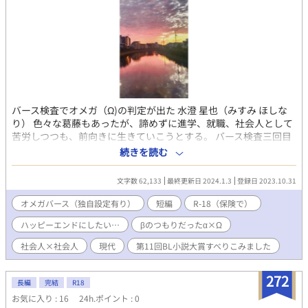
バース検査でオメガ（Ω)の判定が出た 水澄 星也（みすみ ほしな
り） 色々な葛藤もあったが、諦めずに進学、就職、社会人として
苦労しつつも、前向きに生きていこうとする。 バース検査三回目
で、アルファ（α)の判定が出た 渡辺 一太（わたなべ いちた） 周
続きを読む
囲の対応が変わり過ぎてしまい、 人間不振に落ちる。 そんな二人
が、出会っていろんな事が ありつつ、友人になって恋人になって
文字数 62,133
最終更新日 2024.1.3
登録日 2023.10.31
いくお話です。 β→α×Ω オメガバース多少設定がざるかもしれま
せん。よろしくお願いします。 初めて、投稿するためいろいろ不
オメガバース（独自設定有り）
短編
R-18（保険で）
手際あると思います。やさしい目で見ていただけるとありがたい
ハッピーエンドにしたい…
βのつもりだったα×Ω
です。
社会人×社会人
現代
第11回BL小説大賞すべりこみました
272
長編
完結
R18
お気に入り : 16
24h.ポイント : 0