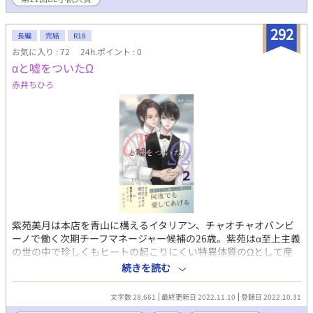
292
長編
完結
R18
お気に入り : 72
24h.ポイント : 0
αと嘘をついたΩ
赤井ちひろ
紫苑美月は本店を青山に構えるイタリアン、チャオチャオバンビ
ーノで働く次期チーフマネージャー候補の26歳。紫苑はα至上主義
の世の中で珍しくもヒートの起こりにくい特異体質のΩとして産
まれた。産むだけの性に辟易し疑似α剤を飲みαと偽り生きてき
続きを読む
た。勿論それだけの努力はしたし、世の中のΩのように弱々しく
もなかった。 ある日、紫苑に異動話が持ち上がる。青山本店の有
文字数 28,661
最終更新日 2022.11.10
登録日 2022.10.31
能なスタッフである紫苑は、新店舗お台場に異動と思いきや、な