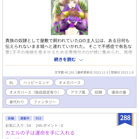
貴族の奴隷として屋敷で飼われていたΩの主人公は、ある日何も
伝えられないまま城へと連れていかれた。 そこで不感症で有名な
第1王子の後継を産ませるため全貴族位のΩが城に集められ、毎夜
別の者が王子の夜伽の相手をしなければならないことを知らされ
続きを読む
た。 奴隷の生活しか知らない主人公は身分を偽り王子のお相手を
することになるが……。 他人に興味がもてない‪α‬の王子が虐げら
文字数 40,281
最終更新日 2023.11.9
登録日 2023.1.8
れ続けてきたΩを溺愛するお話です 不感症‪α‬王子×不妊奴隷Ω
BL
ハッピーエンド
オメガバース
オメガバース（独自設定有り）
アラブ風
奴隷
運命の番
身代わり
ファンタジー
288
長編
連載中
R18
お気に入り : 54
24h.ポイント : 0
カエルの子は運命を手に入れる