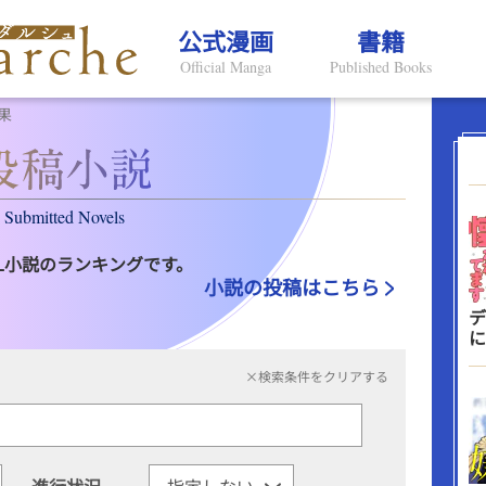
公式漫画
書籍
Official Manga
Published Books
果
Submitted Novels
L小説のランキングです。
小説の投稿はこちら
デ
に
×検索条件をクリアする
進行状況