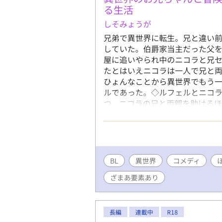
る生活
しそみょうが
兄弟で異世界に転生。兄と違い
していた。伯爵家当主だった父
屋に追いやられ中のニコラと兄
たとはいえニコラは一人で兄と
ひょんなことから異世界でもう一
ルであった。◇ルフェルとニコ
つ、ニコラの兄と両親を助けるほ
お話のほとんどが主人公が四歳〜
買の記述や兄が平手打ちされるシ
BL
異世界
コメディ
ざまあ要素あり
長編
連載中
R18