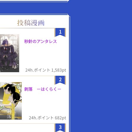
1
秒針のアンタレス
24h.ポイント 1,583pt
2
剥落 －はくらく－
24h.ポイント 682pt
3