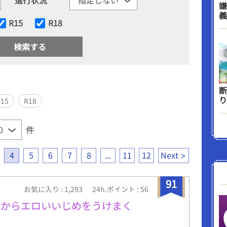
嫌
義
R15
R18
断
り
R15
R18
件
4
5
6
7
8
...
11
12
Next
91
お気に入り : 1,293
24h.ポイント : 56
生からエロいいじめをうけまく