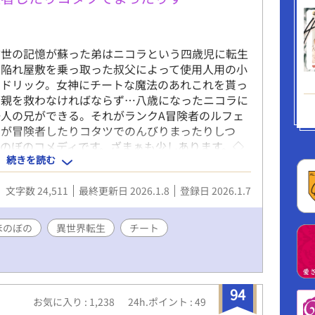
前世の記憶が蘇った弟はニコラという四歳児に転生
を陥れ屋敷を乗っ取った叔父によって使用人用の小
セドリック。女神にチートな魔法のあれこれを貰っ
両親を救わなければならず⋯八歳になったニコラに
人の兄ができる。それがランクA冒険者のルフェ
ラが冒険者したりコタツでのんびりまったりしつ
のぼのコメディです。ざまぁも少しあります。◇
続きを読む
八歳のシーンです。レーディングのR15は人身売
ーンに対してのものです。◇全８話の短編です
文字数 24,511
最終更新日 2026.1.8
登録日 2026.1.7
ほのぼの
異世界転生
チート
94
お気に入り : 1,238
24h.ポイント : 49