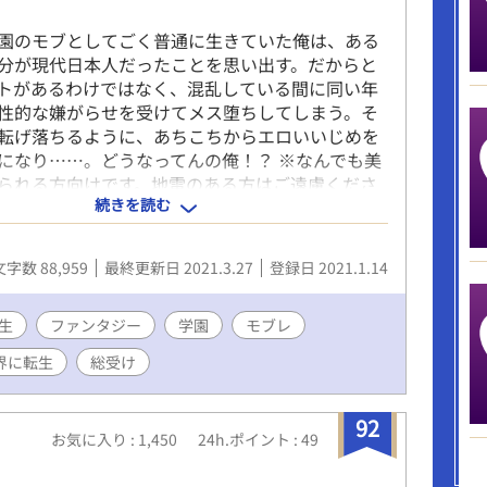
園のモブとしてごく普通に生きていた俺は、ある
分が現代日本人だったことを思い出す。だからと
トがあるわけではなく、混乱している間に同い年
性的な嫌がらせを受けてメス堕ちしてしまう。そ
転げ落ちるように、あちこちからエロいいじめを
になり……。どうなってんの俺！？ ※なんでも美
られる方向けです。地雷のある方はご遠慮くださ
続きを読む
ンライトノベルズにも投稿しています。
文字数 88,959
最終更新日 2021.3.27
登録日 2021.1.14
生
ファンタジー
学園
モブレ
界に転生
総受け
92
お気に入り : 1,450
24h.ポイント : 49