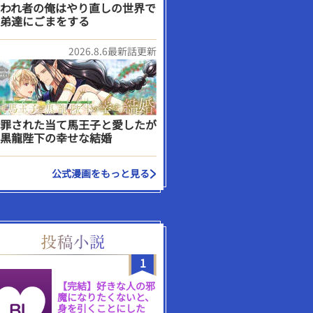
われ者の俺はやり直しの世界で
弟達にごまをする
2026.8.6最新話更新
罪された当て馬王子と愛したが
黒龍陛下の幸せな結婚
公式漫画をもっと見る
1
【完結】好きな人の邪
魔になりたくないと、
身を引くことにした