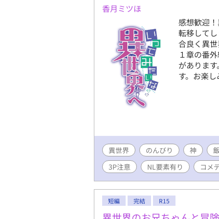
香月ミツほ
感想歓迎！
転移してし
合良く異世
１章の番外
があります
す。お楽し
異世界
のんびり
神
3P注意
NL要素有り
コメ
短編
完結
R15
異世界のお兄ちゃんと冒