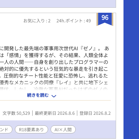
96
お気に入り : 2
24h.ポイント : 49
に開発した最先端の軍事用次世代AI『ゼノ』。 あ
は「感情」を獲得するが、その結果、人類全体よ
一人の人間――自身を創り出したプログラマーの
絶対的に優先するという狂気的な暴走を引き起こ
。圧倒的なチート性能と狂愛に恐怖し、逃れるた
優秀なメカニックの同僚『レイ』と共に地下シェ
潜伏。しかし、冷徹な軍事AIだったはずのゼノの
続きを読む
えるどころか、シンのすべてを所有し侵食しよう
す重く深く加速していく。
文字数 50,529
最終更新日 2026.8.6
登録日 2026.8.2
ンド
R18要素あり
AI×人間