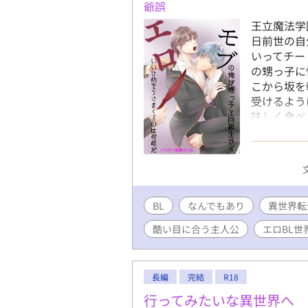
爺誤
王立魔法学
日前世の自
いってチー
の甥っ子に
こから坂を
受けるよう
味しく食べ
い。 ムー
BL
なんでもあり
異世界転
酷い目に合う主人公
エロBL世
長編
完結
R18
行ってみたいな異世界へ