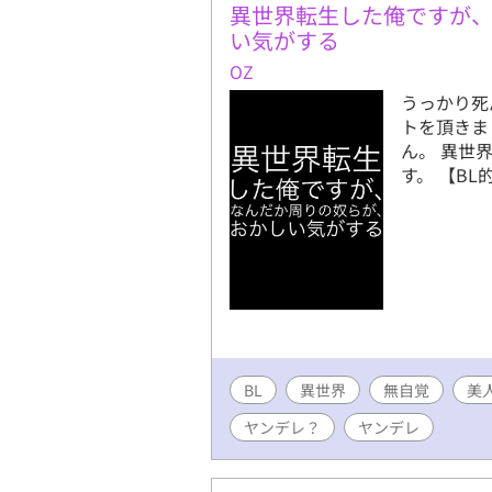
異世界転生した俺ですが
い気がする
OZ
うっかり死
トを頂きま
ん。 異世
す。 【B
BL
異世界
無自覚
美
ヤンデレ？
ヤンデレ