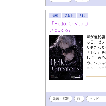
長編
連載中
R18
『Hello, Creator.』
いにしゃるS
軍が極秘裏
る日、ゼノ
りもたった
『シン』を
してしまう
め、シンは
ルターへと
「愛」は衰
と、ますま
執着・溺愛
BL
ハッピーエ