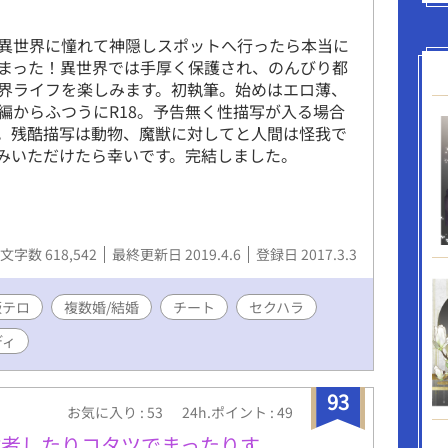
異世界に憧れて神隠しスポットへ行ったら本当に
まった！異世界では手厚く保護され、のんびり都
界ライフを楽しみます。初執筆。始めはエロ薄、
編からふつうにR18。予告無く性描写が入る場合
。残酷描写は動物、魔獣に対してと人間は怪我で
みいただけたら幸いです。完結しました。
文字数 618,542
最終更新日 2019.4.6
登録日 2017.3.3
飯テロ
複数婚/結婚
チート
セクハラ
ディ
93
お気に入り : 53
24h.ポイント : 49
険者したりコタツでまったりす