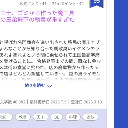
95
お気に入り : 47
24h.ポイント : 49
魔工士、ゴミから作った魔工具
チの王弟殿下の執着が重すぎた
と呼ばれ名門商会を追い出された移民の魔工士ブ
ょんなことから知り合った胡散臭いイケメンのラ
あれよあれよという間に乗せられて王国最高学府
を受けることに。 合格発表までの間、職なし金な
メは街の食堂に拾われ、店の廃棄物から作ったチ
で店はどんどん繁盛していき…。 謎の男ライモン
ブルーメに執着し始めて…？ 自己承認度低め 無
続きを読む
工士ブルーメ ✕ 高貴な腹黒 執着系イケメン
モンドのBLファンタジー 二部を改稿するので一部
します
文字数 40,382
最終更新日 2026.7.5
登録日 2026.3.13
予定）
執着
天才
BL
料理
追放