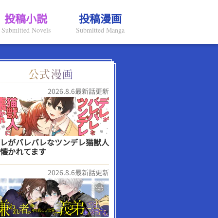
投稿小説
投稿漫画
Submitted Novels
Submitted Manga
2026.8.6最新話更新
レがバレバレなツンデレ猫獣人
懐かれてます
2026.8.6最新話更新