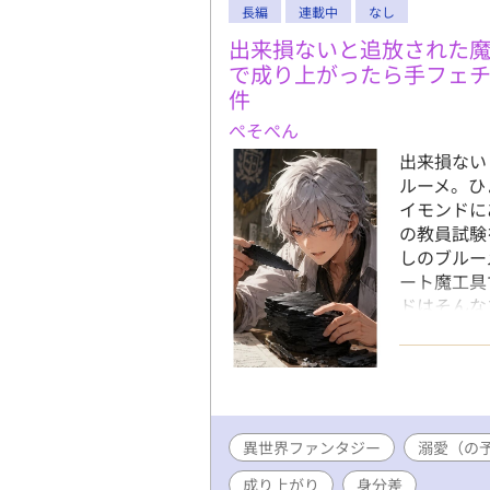
長編
連載中
なし
出来損ないと追放された
で成り上がったら手フェ
件
ぺそぺん
出来損ない
ルーメ。ひ
イモンドに
の教員試験
しのブルー
ート魔工具
ドはそんな
自覚天才魔
権力者ライ
分非公開に
異世界ファンタジー
溺愛（の
成り上がり
身分差