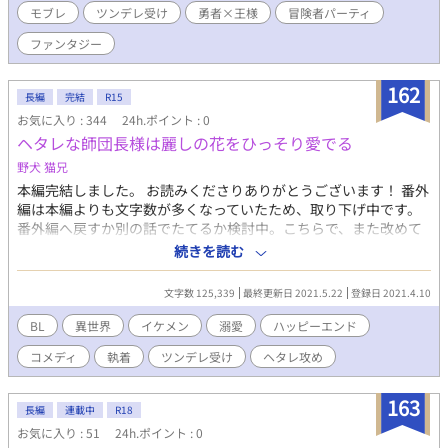
モブレ
ツンデレ受け
勇者×王様
冒険者パーティ
ファンタジー
162
長編
完結
R15
お気に入り : 344
24h.ポイント : 0
ヘタレな師団長様は麗しの花をひっそり愛でる
野犬 猫兄
本編完結しました。 お読みくださりありがとうございます！ 番外
編は本編よりも文字数が多くなっていたため、取り下げ中です。
番外編へ戻すか別の話でたてるか検討中。こちらで、また改めて
ご連絡いたします。 第９回ＢＬ小説大賞では、ポイントを入れて
続きを読む
くださった皆様、またお読みくださった皆様、どうもありがとう
ございました_(._.)_ 【本編】 ある男を麗しの花と呼び、ひっそり
文字数 125,339
最終更新日 2021.5.22
登録日 2021.4.10
と想いを育てていた。ある時は愛しいあまり心の中で悶え、ある
時は不甲斐なさに葛藤したり、愛しい男の姿を見ては明日も頑張
BL
異世界
イケメン
溺愛
ハッピーエンド
ろうと思う、ヘタレ男の牛のような歩み寄りと天然を炸裂させる
コメディ
執着
ツンデレ受け
ヘタレ攻め
男に相手も満更でもない様子で進むほのぼの？コメディ話。 ヘタ
レ真面目タイプの師団長×ツンデレタイプの師団長 2022.10.28ご
連絡:2022.10.30に番外編を修正するため下げさせていただきます
163
長編
連載中
R18
m(_ _;)m 2022.10.30ご連絡:番外編を引き下げました。 【取り下
お気に入り : 51
24h.ポイント : 0
げ中】 【番外編】は、視点が基本ルーゼウスになります。ジーク