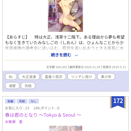
【あらすじ】 時は大正、浅草十二階下。ある理由から夢も希望
もなく生きていたみなしごの〈しおん〉は、ひょんなことから少
年音楽隊の選考会に迷い込む。孤児を追い払おうとする座長に水
をかけられ、みすぼらしい濡れ鼠になったはずのしおんのこと
続きを読む
を、まっすぐに見つめる者がひとりだけいた。 「歌わないの
か？」 その男、若き百貨店王龍郷（りゅうごう）との出会い
文字数 164,303
最終更新日 2019.11.29
登録日 2019.5.11
が、しおんの世界を大きく変えていく。 座敷牢に閉じ込められ
ない系大正浪漫、ここに開幕。 イラストは有償依頼しているもの
BL
大正浪漫
富豪×孤児
ツンデレ受け
美少年
です。無断転載ご遠慮ください。
溺愛
完結
・・・・・・・・・・・・・・・・・・ 冬コミ参加します。「虹
を見たかい」に後日談のえろを書き足したものが新刊です。
12/28（土）南棟ﾉ19b「不機嫌ロメオ」
172
長編
完結
なし
・・・・・・・・・・・・・・・・・・
お気に入り : 13
24h.ポイント : 0
春は君のとなり 〜Tokyo & Seoul 〜
水無瀬 蒼