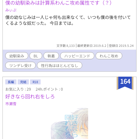
僕の幼馴染みは計算系わんこ攻め属性です（？）
×ルーゼ ルーゼウス・バロル７歳。剣と魔法のある世界、アンシ
ェント王国という小さな国に住んでいた。しかし、ある時召喚と
みぃぷ
いう形で、日本の大学生をしていた頃の記憶を思い出してしま
僕の幼なじみは一人じゃ何も出来なくて、いつも僕の後を付いて
う。精霊の愛し子というチートな恩恵も隠していたのに『精霊司
くるような奴だった。 今日までは。
令局』という機械音声や、残念なイケメンたちに囲まれながら、
アンシェント王国や、隣国のゼネラ帝国も巻き込んで一大騒動に
発展していくコメディ？なお話。 ※誤字脱字は気づいたらちょこ
ちょこ修正してます。“(. .*)
文字数 8,133
最終更新日 2019.6.2
登録日 2019.5.24
幼馴染み
BL
執着
ハッピーエンド
わんこ攻め
ツンデレ受け
性行為はほとんどなし
164
長編
完結
R18
お気に入り : 29
24h.ポイント : 0
好きなら回れ右をしろ
市瀬雪