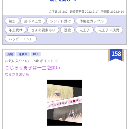
９月１２日改題しました。
文字数 35,282
最終更新日 2022.9.17
登録日 2022.9.10
騎士
部下×上官
ツンデレ受け
体格差カップル
年上受け
ざまあ要素あり
溺愛
元王子
元王子×孤児
ハッピーエンド
158
長編
連載中
R18
お気に入り : 43
24h.ポイント : 0
こじらせ男子は一生恋煩い
むらさきおいも