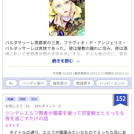
バルダサッーレ男爵家の三男、フラヴィオ・デ・アンジェリス・
バルダッサーレは奔放であった。 彼は屋敷の離れに住み、夜は酒
場に赴いて老若男女問わず床を共にする。 そんな彼の元に、盲目
の彫刻家・セシリオがモデルになって欲しいと訪れる。 彼は盲目
続きを読む
ゆえ、対象に触れないと作品を作れない。 「ーーーさあ、服を脱
いで」 謎めいた芸術家×強気美少年の耽美な香りが漂うBL。 ※
文字数 32,659
最終更新日 2022.5.2
登録日 2022.4.11
そらの茜さんのイラストからお話を書く遊びから生まれたお話。
茜さんありがとうございました♡ ※一部無理矢理セッな表現、
BL
ツンデレ受け
強気受け
敬語男子
ハッピーエンド
NTR要素(本番なし)がありますのでご注意ください。
152
短編
完結
R18
お気に入り : 61
24h.ポイント : 0
ツンデレエルフ賢者が媚薬を被って同室戦士とえっちな
夜を過ごすだけの話
なずとず
タイトルの通り、エルフが媚薬みたいなものでえっちな目にあ