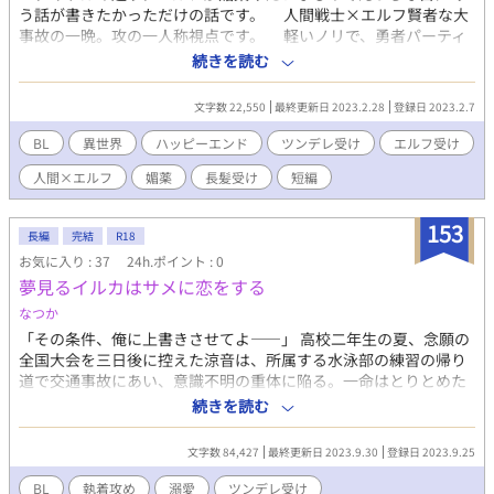
う話が書きたかっただけの話です。 人間戦士×エルフ賢者な大
事故の一晩。攻の一人称視点です。 軽いノリで、勇者パーティ
ーとか魔王退治とかそんな話も出てくることには出ますが、メイ
続きを読む
ンはエルフが媚薬でえっちな目にあうことです。よろしくお願い
します。
文字数 22,550
最終更新日 2023.2.28
登録日 2023.2.7
BL
異世界
ハッピーエンド
ツンデレ受け
エルフ受け
人間×エルフ
媚薬
長髪受け
短編
153
長編
完結
R18
お気に入り : 37
24h.ポイント : 0
夢見るイルカはサメに恋をする
なつか
「その条件、俺に上書きさせてよ――」 高校二年生の夏、念願の
全国大会を三日後に控えた涼音は、所属する水泳部の練習の帰り
道で交通事故にあい、意識不明の重体に陥る。一命はとりとめた
ものの、左足に残った後遺症により水泳の道を断たれ、もう決し
続きを読む
て晴らすことのできない心残りが、”ずぶ濡れになると●●す
る”という”脳のバグ”として表れるようになってしまう。 バグを抱
文字数 84,427
最終更新日 2023.9.30
登録日 2023.9.25
えたまま入学した大学で、同じ学部の伊野にその”バグ”を知られ
てしまう。それ以来、涼音のことが好きだとしつこく言い寄るよ
BL
執着攻め
溺愛
ツンデレ受け