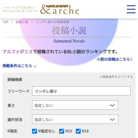
TOP
投稿小説
ツンデレ受けの検索結果
Submitted Novels
アルファポリス
で投稿されているBL小説のランキングです。
小説の投稿はこちら
掲載条件はこちら
×検索条件をクリアする
詳細検索
フリーワード
長さ
進行状況
R指定
R指定なし
R15
R18