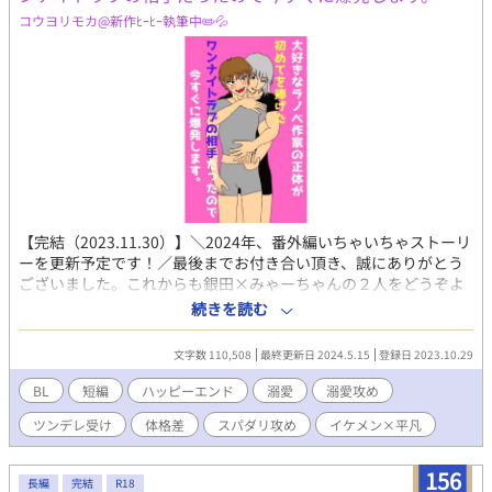
コウヨリモカ@新作ﾋｰﾋｰ執筆中✏️💦
【完結（2023.11.30）】＼2024年、番外編いちゃいちゃストーリ
ーを更新予定です！／最後までお付き合い頂き、誠にありがとう
ございました。これからも銀田×みゃーちゃんの２人をどうぞよ
ろしくお願いいたします(*^^*) 初恋の相手と念願かなってベッド
続きを読む
インするも、大失敗で振られてざまぁな俺。 訳アリで女装したま
ま始発まで過ごす羽目に……。 恋のライバルであり親友でもある
文字数 110,508
最終更新日 2024.5.15
登録日 2023.10.29
男に、助けを求めたところ、その男の友人の家に上がらせてもら
えたまではよかったが……。 女だと勘違いされて、突然なんかエ
BL
短編
ハッピーエンド
溺愛
溺愛攻め
ッチなことが、おっぱじまってしまった。 初めてなのに、感じま
ツンデレ受け
体格差
スパダリ攻め
イケメン×平凡
くってもう身も心も人生も……おかしくなっちゃいそうです！？
156
長編
完結
R18