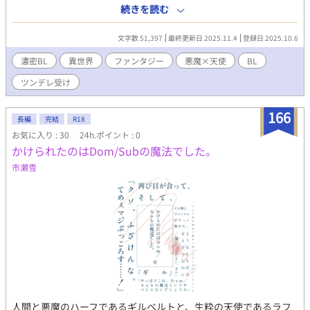
き村は炎に呑まれ、跡形もなく消え去った。 祈りは絶叫に変わ
続きを読む
り、救済は届かず。その瞬間、天は冷酷な裁きを下す。 ――断
罪。 背にあった純白の翼は炎に焼かれ、羽根は黒い灰となって大
文字数 51,397
最終更新日 2025.11.4
登録日 2025.10.6
地へと散った。 魂の半分を剝ぎ取られるような痛みに、佑輝は空
から引きずり落とされる。 堕天。 それは、神に見放された者の
濃密BL
異世界
ファンタジー
悪魔×天使
BL
証。 失われた力と、消えない傷跡だけを抱え、佑輝は地上の廃墟
ツンデレ受け
へと叩きつけられた。 ――雨が降っていた廃墟にて、群れなす魔
物に囲まれながらも、彼はなお剣を握る。 けれどその瞳に光はな
く、「自分にはもう価値がない」という絶望に沈んでいた。そん
166
長編
完結
R18
な彼の前に、ひとりの悪魔が現れる。百鬼颯真（なきりそう
お気に入り : 30
24h.ポイント : 0
ま）。 場違いなほど軽い態度で、瓦礫の上から笑いかけてくる。
かけられたのはDom/Subの魔法でした。
だが、その瞳だけは鋭く、佑輝の奥底を見透かしていた。 「必要
としてくれる奴が、ひとりでもいれば――君の価値って、取り戻
市瀬雪
せるのかな？」 場違いなほど柔らかな声が、雷鳴よりも深く、佑
輝の胸に響いた。 けれど彼は受け入れられない。翼を失った己
を、救えるはずがないと信じているから。 佑輝は颯真を拒み、雨
の戦場を立ち去る。 ――堕天使と悪魔。 決して交わることのない
はずの存在が出会ったとき、 滅びゆく世界に、新たな物語が幕を
開ける。
人間と悪魔のハーフであるギルベルトと、生粋の天使であるラフ