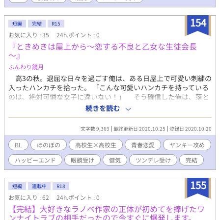
うになった伊野は、その”バグ”の発生条件の”上書き”を提案す
る。 なし崩し的にその提案に乗ることになってしまった涼音は、
154
伊野が向ける優しい眼差しに絆され、徐々に伊野に惹かれていく
短編
完結
R15
――。 ◆◆◆◆ 他サイトに投稿した男子高校生のBLを大学生に
お気に入り : 35
24h.ポイント : 0
リメイクして投稿します。 頑張って直したつもりですが、違和感
『ときめきは屋上から～恋する不良と乙女な生徒会長
あったらご指摘ください(汗)。 基本全話R-18です。
～』
ふんわり鏡月
高3の秋。退屈な日々を過ごす俺は、ある日屋上で可愛い刺繍の
入ったハンカチを拾った。 「こんな可愛いハンカチを持っている
のは、絶対可憐な女子に違いない！」 そう確信した俺は、落と
し主を探すことにしたのだが、まさか、その正体があんな奴だっ
続きを読む
たなんて――――
文字数 9,369
最終更新日 2020.10.25
登録日 2020.10.20
BL
ほのぼの
高校生×高校生
青春恋愛
ヤンキー攻め
ハッピーエンド
眼鏡受け
健気
ツンデレ受け
完結
155
短編
連載中
R18
お気に入り : 62
24h.ポイント : 0
【完結】大好きなラノベ作家の正体が初めてを捧げたワ
ンナイトラブの相手だったので今すぐに爆発します。