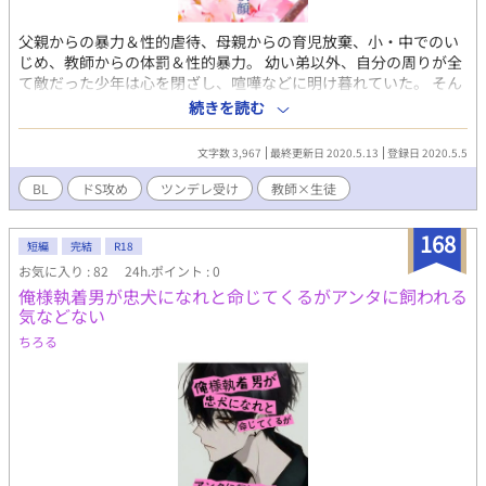
父親からの暴力＆性的虐待、母親からの育児放棄、小・中でのい
じめ、教師からの体罰＆性的暴力。 幼い弟以外、自分の周りが全
て敵だった少年は心を閉ざし、喧嘩などに明け暮れていた。 そん
な少年に手を差し伸べたのは学校1の人気教師 そんな人気教師は
続きを読む
実は二面性の持ち主。 自分にだけ素の姿を見せる彼に少しずつ心
を開き惹かれていった少年。 そんな2人の物語。
文字数 3,967
最終更新日 2020.5.13
登録日 2020.5.5
BL
ドS攻め
ツンデレ受け
教師×生徒
168
短編
完結
R18
お気に入り : 82
24h.ポイント : 0
俺様執着男が忠犬になれと命じてくるがアンタに飼われる
気などない
ちろる