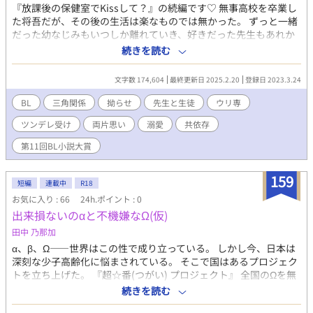
『放課後の保健室でKissして？』の続編です♡ 無事高校を卒業し
た将吾だが、その後の生活は楽なものでは無かった。 ずっと一緒
だった幼なじみもいつしか離れていき、好きだった先生もあれか
らどうしたのか、どこで何をしてるのかも分からない。 頼れる人
続きを読む
がいない将吾は、とにかく生活していくことに必死だった。 そん
な時、バイト先の変わった男の子に声をかけられある事を知られ
文字数 174,604
最終更新日 2025.2.20
登録日 2023.3.24
てしまう。 隠していた訳では無いけど知られて良いことなんて一
つもない。 だが、将吾はこれをいい事にあることを思いつき、こ
BL
三角関係
拗らせ
先生と生徒
ウリ専
の事をきっかけに二人の関係が動いていく。 そして彼に心を許し
ツンデレ受け
両片思い
溺愛
共依存
始めた頃… 心が揺らぐ出会いがまた訪れる。
第11回BL小説大賞
159
短編
連載中
R18
お気に入り : 66
24h.ポイント : 0
出来損ないのα‬と不機嫌なΩ(仮)
田中 乃那加
‪α‬、β、Ω――世界はこの性で成り立っている。 しかし今、日本は
深刻な少子高齢化に悩まされている。 そこで国はあるプロジェク
トを立ち上げた。 『超☆番(つがい) プロジェクト』 全国のΩを無
作為で選び、遺伝子検査の結果で相性の良い‪α‬と無理矢理結ばせる
続きを読む
――という。 人権無視な、思い切った政策。 Ωの片桐 陸斗(か