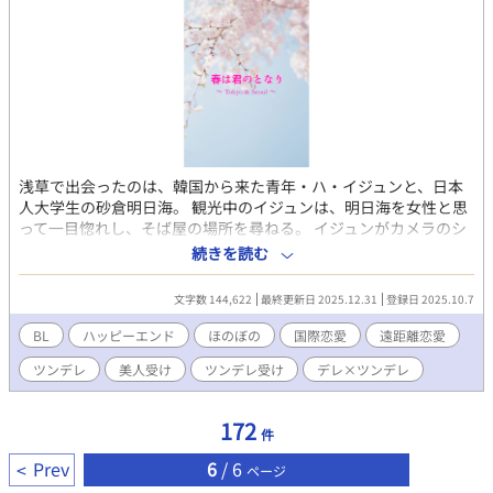
浅草で出会ったのは、韓国から来た青年・ハ・イジュンと、日本
人大学生の砂倉明日海。 観光中のイジュンは、明日海を女性と思
って一目惚れし、そば屋の場所を尋ねる。 イジュンがカメラのシ
ャッターを切るたび、互いの距離は少しずつ近づいていく。 やが
続きを読む
てイジュンが帰国するが、数ヶ月後明日海はソウルにイジュンを
尋ねて行く。 言葉も国も違うふたりが、同じ春を探す物語。 やさ
文字数 144,622
最終更新日 2025.12.31
登録日 2025.10.7
しくて少し切ない、浅草からソウルへとつながる恋の記録。 -------
-------------- ハ・イジュン 24歳 砂倉明日海 21歳 2025.10.7〜
BL
ハッピーエンド
ほのぼの
国際恋愛
遠距離恋愛
2025.12.31
ツンデレ
美人受け
ツンデレ受け
デレ×ツンデレ
172
件
Prev
6
/ 6
ページ