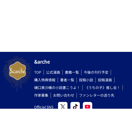
&arche
TOP
公式漫画
書籍一覧
今後の刊行予定
購入特典情報
著者一覧
投稿小説
投稿漫画
樋口美沙緒の小説書こうよ！
《うちの子》推し会！
作家募集
お問い合わせ
ファンレターの送り先
Official SNS
Copyright (C) 2000-2026 AlphaPolis Co.,Ltd. All Rights Reserved.