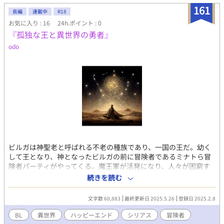
・序盤シリアスだんだんラブコメ、全体的には中二病バトルファ
161
ンタジー ・受けがかわいそうな目に遭うシーンがあります。苦手
長編
連載中
R18
な方はご注意ください ・少年漫画風を目指して書いた某ラノベ公
お気に入り : 16
24h.ポイント : 0
募の中間選考通過作品を、BL小説に書き改めました ・技の名前を
『孤独な王と異世界の勇者』
叫びながら戦う感じのライトなファンタジーです ・女装シーンあ
odo
り、脇に男女カプあり ・R18シーンにはタイトルに「※」をつけ
ます ・禍ツ天使（まがつてんし）と読みます
ビルガは神聖老と呼ばれる不老の種族であり、一国の王だ。幼く
して王となり、神となったビルガの前に冒険者であるミナトら冒
険者パーティがやってくる。魔王軍が活発になり、人々が困窮す
る中、世界は様々な移り変わりを見せる。ビルガの国でも不穏な
続きを読む
動きがあり... ‪☆月曜日更新後、一週間更新に変わります。 この小
説は完結後、暫く見られなくなります。よろしくお願い致しま
文字数 60,883
最終更新日 2025.5.26
登録日 2025.2.8
す。
BL
異世界
ハッピーエンド
シリアス
冒険者