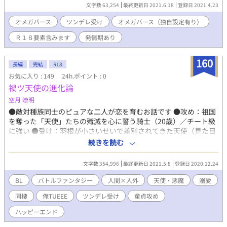
たぎり りくと)は‪α‬の男が大嫌いだ。 そして自らの性も激しく嫌悪
文字数 63,254
最終更新日 2021.6.18
登録日 2021.4.23
していた。 そんな中、現れたのが自称『運命の番』‪α、大嶌 太郎
(おおしま たろう) しかも彼は、稀に見る『出来損ない』で……。
オメガバース
ツンデレ受け
オメガバース（独自設定有り）
ワンコ系の天然？ ×過去あり(？)のツンツン の理不尽系BL ※タイ
Ｒ１８要素含みます
発情期あり
トルが(仮)なのは、変更する可能性を示唆しております ご承知を
160
長編
完結
R18
お気に入り : 149
24h.ポイント : 0
禍ツ天使の進化論
空月 瞭明
●敵対種族同士のピュアな二人が恋を育むお話です ●攻め：祖国
を奪った「天使」たちの殲滅を心に誓う騎士（20歳）／チート級
に強い ●受け：羽根が小さいせいで差別されてきた天使（見た目
18歳くらい）／不憫、ツンデレ、一人称は僕、美青年。 ●作中、
続きを読む
色々と謎・伏線を出して風呂敷を広げまくりますが、ちゃんとた
たみます！ 突如人類の前に現れた羽の生えた種族「天使」は、
文字数 354,996
最終更新日 2021.5.8
登録日 2020.12.24
人々を無差別に虐殺し、一つの王国を制圧した。 王国の遺民で
あるアレスは、唯一彼らの攻撃でも死ななかった最強の騎士。
BL
バトルファンタジー
人間×人外
天使・悪魔
溺愛
アレスは天使を殲滅し、王国を奪還することを心に誓う。 アレ
同棲
俺TUEEE
ツンデレ受け
童貞攻め
スは任務中に、天使の青年レリエルに出会う。 レリエルは「矮
小羽」の奇形のため差別されて生きてきた孤独な青年だった。
ハッピーエンド
敵対種族同士の二人は成り行きで行動を共にすることとなり…。