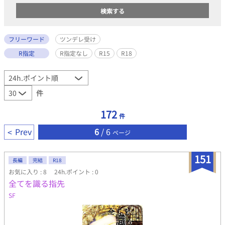
フリーワード
ツンデレ受け
R指定
R指定なし
R15
R18
件
172
件
Prev
6
/ 6
ページ
151
長編
完結
R18
お気に入り : 8
24h.ポイント : 0
全てを識る指先
SF