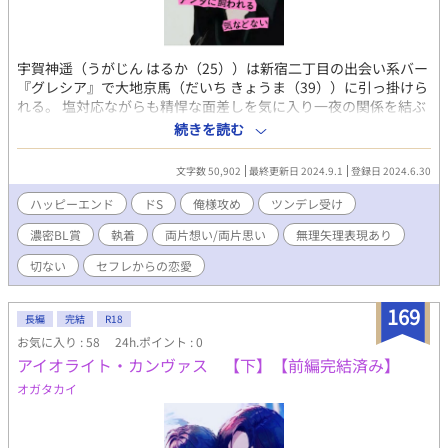
宇賀神遥（うがじん はるか（25））は新宿二丁目の出会い系バー
『グレシア』で大地京馬（だいち きょうま（39））に引っ掛けら
れる。 塩対応ながらも精悍な面差しを気に入り一夜の関係を結ぶ
が、京馬は遥を抱いている最中「犬、犬」と罵ってきた。 その屈
続きを読む
辱で絶対に二度と会うかと心に決めた遥だったが、バイト先の使
いで訪れた京馬の店で再会を果たしてしまう。 誰がアンタの忠犬
文字数 50,902
最終更新日 2024.9.1
登録日 2024.6.30
になるか！
ハッピーエンド
ドS
俺様攻め
ツンデレ受け
濃密BL賞
執着
両片想い/両片思い
無理矢理表現あり
切ない
セフレからの恋愛
169
長編
完結
R18
お気に入り : 58
24h.ポイント : 0
アイオライト・カンヴァス 【下】【前編完結済み】
オガタカイ