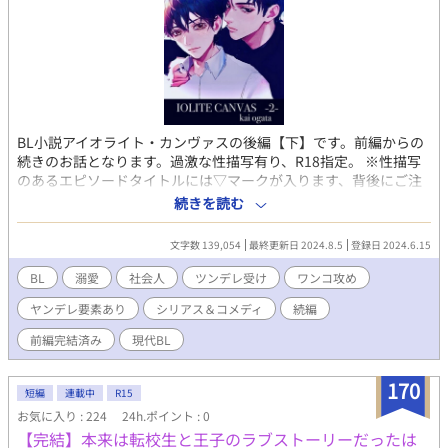
BL小説アイオライト・カンヴァスの後編【下】です。前編からの
続きのお話となります。過激な性描写有り、R18指定。 ※性描写
のあるエピソードタイトルには▽マークが入ります、背後にご注
意下さいませ。 前編はこちら↓ アイオライト・カンヴァス
続きを読む
【上】※現代BL
https://www.alphapolis.co.jp/novel/868483896/236881564 ※
文字数 139,054
最終更新日 2024.8.5
登録日 2024.6.15
暴力・傷害etc.過激描写有 R18指定 ＊高校美術科教師兼画家の
夕人（ゆうと）23歳 ＊大手文具メーカー営業マンの速生（はや
BL
溺愛
社会人
ツンデレ受け
ワンコ攻め
み）23歳 【これまでのあらすじ】 ある事件を理由に転居をするこ
ヤンデレ要素あり
シリアス＆コメディ
続編
とになった中学3年の相模夕人（さがみ・ゆうと）は、隣家に住む
同級生の玖賀速生（くが・はやみ）と出会う。 心に傷を抱えた美
前編完結済み
現代BL
しい顔立ちの夕人に、屈託の無い明るい笑顔で包み込むように癒
しを与える速生。 二人は惹かれ合い、徐々に歩み寄り想いを通わ
170
せるも、すれ違いの末に高校卒業時決別することとなった。 5年
短編
連載中
R15
の空白期間を経て社会人となった二人は、 広く、狭い、この東京
お気に入り : 224
24h.ポイント : 0
の地で、 運命とも思える偶然の再会を果たした。 二人の行く末は
【完結】本来は転校生と王子のラブストーリーだったは
ーーー……。 【溺愛ワンコ系営業マン×ツンデレ美形高校教師】