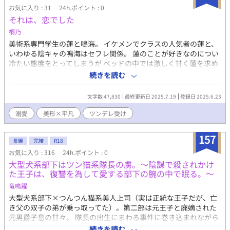
お気に入り : 31
24h.ポイント : 0
それは、恋でした
桐乃
美術系専門学生の蓮と鳴海。 イケメンでクラスの人気者の蓮と、
いわゆる陰キャの鳴海はセフレ関係。 蓮のことが好きなのについ
冷たい態度をとってしまうが ベッドの中では激しく甘く蓮を求め
る。 ノンデリな攻と真面目な受。 そんな二人の話です。 全7話 次
続きを読む
の更新は20:00です。 - - - - - - - - - - - - - - - - - - - - - - - - - -
2025.07.13 1度完結しましたが、続編を書いています。 ぜひよろ
文字数 47,830
最終更新日 2025.7.19
登録日 2025.6.23
しくお願いします。 (pixivに掲載した話です)
溺愛
美形×平凡
ツンデレ受け
157
長編
完結
R18
お気に入り : 316
24h.ポイント : 0
大型犬系部下はツン猫系隊長の虜。～陰謀で殺されかけ
た王子は、復讐を為して愛する部下の腕の中で眠る。～
竜鳴躍
大型犬系部下×つんつん猫系美人上司（実は正統な王子だが、亡
き父の双子の弟が乗っ取ってた）。第二部は元王子と廃嫡された
元男爵子息の甘々。 隊長の出生にまわる事件に巻き込まれながら
も、二人は徐々に愛を育み、ザマァに向かって話が進みます。 ☆
続きを読む