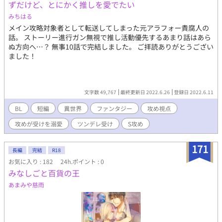
ずだけど、とにかく推しを愛でたい
受け視点メイン。基本受けが愛されます。 総受け、ツンデレ、不
みちはる
憫受け大好きな作者です＾＾ ライトノベル風味にサクサク読み進
めていただけるのを目指して書いております。 ※作中に登場する
メイン攻略対象者として転送してしまった元アラフォー貴腐人の
学校、企業等の名前について、実在の人物、団体とは一切関係が
話。 ストーリー進行ガン無視で推し活動優先するあまり話はあら
ありません。
ぬ方向へ…？ 無事10話で完結しました。 ご拝読ありがとうござい
ました！
文字数 49,767
最終更新日 2022.6.26
登録日 2022.6.11
BL
短編
異世界
ファンタジー
攻め視点
攻めが受けを溺愛
ツンデレ受け
S攻め
171
長編
完結
R18
お気に入り : 182
24h.ポイント : 0
みなしごと百貨の王
あまみや慈雨