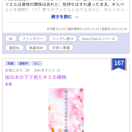
ァエルは身体の関係はあれど、気持ちはすれ違ったまま。ギルベ
ルトを純粋に（？）想うラファエルとはうらはらに、ギルベルト
はいわゆる快楽主義で貞操観念も低い上、自分を抱く側だと思っ
続きを読む
ているのが大きかった。 そんな中、消滅したとされる古の魔法、
DomSubの魔法事故にあった二人は、期間限定とはいえDomと
文字数 68,322
最終更新日 2025.11.29
登録日 2025.10.29
Subという二次性に目覚めてしまい――。 SubとしてDomに従う
なんてまっぴらだと思うギルベルトと、この際だからとDomとし
BL
ファンタジー
ツンデレ受け
Dom/Subユニバース
てギルベルトを思う存分満たしたい、自分なしではいられないく
濃密BL
執着攻め
天使×悪魔
らいに――と思うラファエルとの攻防戦（？）です。
167
長編
連載中
なし
お気に入り : 20
24h.ポイント : 0
桜の木の下で見たキミの横顔
星龍