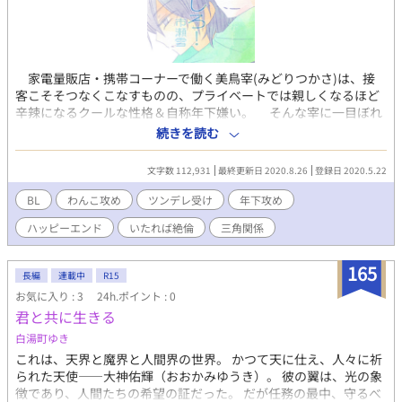
家電量販店・携帯コーナーで働く美鳥宰(みどりつかさ)は、接
客こそそつなくこなすものの、プライベートでは親しくなるほど
辛辣になるクールな性格＆自称年下嫌い。 そんな宰に一目ぼれ
（？）した小泉優駿(こいずみゆうしゅん)は、同僚のスタッフい
続きを読む
わく“犬みたい”な金持ちお坊ちゃん。 世間知らずで思慮も配慮
もない大型犬？はとにかく無邪気に懐いてきて、宰はそんな日々
文字数 112,931
最終更新日 2020.8.26
登録日 2020.5.22
に手を焼きつつも、一方で撥ね付けきれない自分に苛立ちを募ら
せていく。 その一方で、宰は思慮も配慮も併せ持つ大人なチー
BL
わんこ攻め
ツンデレ受け
年下攻め
フ、柏尾倫之助(かしおりんのすけ)とも微妙な関係にあった。そ
ハッピーエンド
いたれば絶倫
三角関係
してある時そのことに優駿が気づいてしまい――。 【年下わんこ
×年下嫌いなツンデレ/年下攻め/ツンデレ受け/三角関係？/ハッピ
ーエンド】
165
長編
連載中
R15
お気に入り : 3
24h.ポイント : 0
君と共に生きる
白湯町ゆき
これは、天界と魔界と人間界の世界。 かつて天に仕え、人々に祈
られた天使――大神佑輝（おおかみゆうき）。 彼の翼は、光の象
徴であり、人間たちの希望の証だった。 だが任務の最中、守るべ