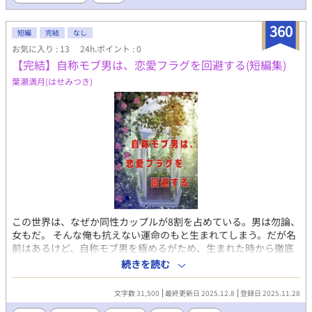
360
短編
完結
なし
お気に入り : 13
24h.ポイント : 0
【完結】自称モブ男は、恋愛フラグを回避する(短編集)
葉瀬満月(はせみつき)
この世界は、なぜか同性カップルが8割を占めている。男は勿論、
女もだ。 そんな俺も抗えない運命のもと生まれてしまう。だが名
前はあるけど、自称モブ男を極めるがため、生まれた時から徹底
して名乗らないを貫いていた。お陰で25年間平穏な生活をして生
続きを読む
きてきた。 だが、そんな俺にも強敵はいる。なぜなら生まれた時
から俺を好きだという幼馴染の【男】がいた。名前はソラティ
文字数 31,500
最終更新日 2025.12.8
登録日 2025.11.28
オ。貴族の息子だ。 生まれた時からは大げさだが、それくらい俺