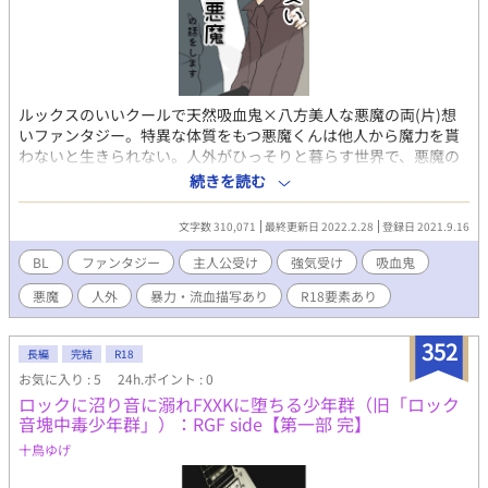
ルックスのいいクールで天然吸血鬼×八方美人な悪魔の両(片)想
いファンタジー。特異な体質をもつ悪魔くんは他人から魔力を貰
わないと生きられない。人外がひっそりと暮らす世界で、悪魔の
青年は、ある日吸血鬼を拾う。至極美形な姿に、悪魔は一目惚れ
続きを読む
をして......。 メインの悪魔(♂)と吸血鬼(♂)の2人は純粋なんだけ
ど甘々、そんな感じ。吸血・流血・暴力・監禁・強姦・軽度のグ
文字数 310,071
最終更新日 2022.2.28
登録日 2021.9.16
ロあり。主人公が可哀想だったり、色んな人に犯されたりしてま
す。メインCP以外求めないという方はご注意。性的描写があるの
BL
ファンタジー
主人公受け
強気受け
吸血鬼
で、R18にしています。不定期投稿。
悪魔
人外
暴力・流血描写あり
R18要素あり
352
長編
完結
R18
お気に入り : 5
24h.ポイント : 0
ロックに沼り音に溺れFXXKに堕ちる少年群（旧「ロック
音塊中毒少年群」）：RGF side【第一部 完】
十鳥ゆげ