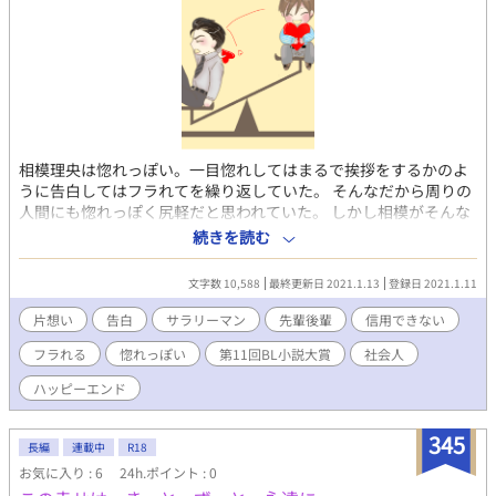
相模理央は惚れっぽい。一目惚れしてはまるで挨拶をするかのよ
うに告白してはフラれてを繰り返していた。 そんなだから周りの
人間にも惚れっぽく尻軽だと思われていた。 しかし相模がそんな
事を繰り返すのには理由があって……。 不器用な大人の片恋ラブ
続きを読む
ストーリーです。
文字数 10,588
最終更新日 2021.1.13
登録日 2021.1.11
片想い
告白
サラリーマン
先輩後輩
信用できない
フラれる
惚れっぽい
第11回BL小説大賞
社会人
ハッピーエンド
345
長編
連載中
R18
お気に入り : 6
24h.ポイント : 0