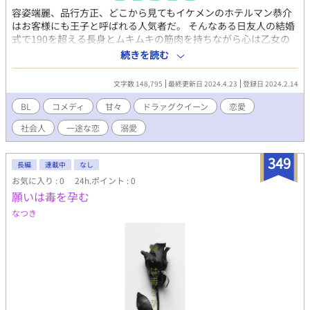
容姿端麗、品行方正、どこから見てもイケメンのホテルマン恭介
はお客様にも王子と呼ばれる人気者だ。 そんなある日友人の結婚
式で190を超える長身とムキムキの筋肉を持ちながら心は乙女の
ドラァグクイーンのデイジーに一目惚れをされ猛アタックを喰ら
続きを読む
ってしまう。 時期を同じくしてレストランイベントでやってきた
シェフ日永も不器用なのに恭介LOVEの様相を見せ始める。 2人か
文字数 148,795
最終更新日 2024.4.23
登録日 2024.2.14
らの熱烈な愛情をぶつけられた恭介は翻弄されつつ仕事に一生懸
命な姿に絆され、ついには…。 とにかく甘くラブく笑えるお話を
BL
コメディ
甘々
ドラァグクイーン
恋愛
♡と思って書いています。 不器用な大人たちの恋を見守ってくだ
社会人
一途な恋
溺愛
さいね。 表紙絵は葉月めいこさん
https://estar.jp/users/118291354に書いてもらいました！めっち
ゃ可愛いでしょ〜(*´ω`*)
349
長編
連載中
なし
お気に入り : 0
24h.ポイント : 0
願いは毒を孕む
なつき