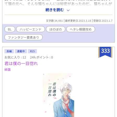
て猫の元へ。 そんな猫ちゃんには秘密があったのだ。 猫ちゃんが
勘違いでエッチな恩返し？！ 猫バカな作者が送る可愛いツンデレ
続きを読む
猫ちゃんと、一見受けなヘタレ草太くんのほのぼのラブコメ。
文字数 34,481
最終更新日 2023.3.18
登録日 2023.1.7
BL
ハッピーエンド
ほのぼの
ヘタレ眼鏡攻め
ファンタジー要素あり
333
長編
連載中
R15
お気に入り : 12
24h.ポイント : 0
君は僕の一目惚れ
緋露