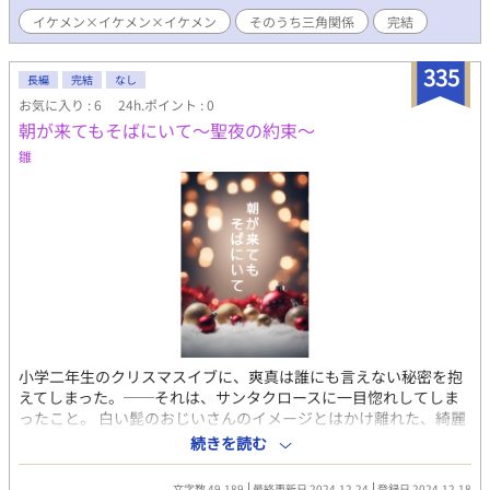
優は見事に入社を果たす。 恋する男を追いかけて入社して知った
イケメン×イケメン×イケメン
そのうち三角関係
完結
のは、恋のライバルとなる相手がなんと同じ会社の副社長だった
のだ！！
335
長編
完結
なし
お気に入り : 6
24h.ポイント : 0
朝が来てもそばにいて〜聖夜の約束〜
雛
小学二年生のクリスマスイブに、爽真は誰にも言えない秘密を抱
えてしまった。──それは、サンタクロースに一目惚れしてしま
ったこと。 白い髭のおじいさんのイメージとはかけ離れた、綺麗
な青年サンタ・凛。年に一度しか会えない彼の気を引こうと、爽
続きを読む
真は奮闘する。 一方、無気力で子供嫌いのサンタクロース・凛
は、素直で真っ直ぐな爽真に振り回されつつも、次第に心を開い
文字数 49,189
最終更新日 2024.12.24
登録日 2024.12.18