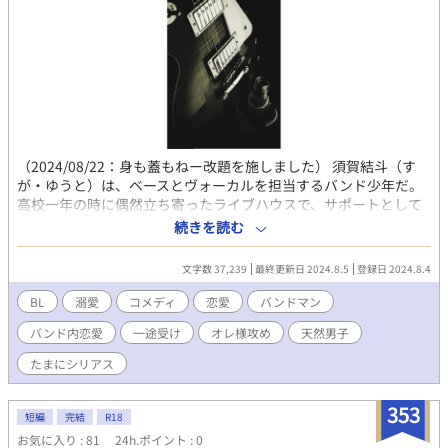
（2024/08/22：身も蓋もねー改題を施しました） 須賀結斗（す
が・ゆうと）は、ベースとヴォーカルを担当するバンド少年だ。
高校一年の時に偶然立ち寄ったライブハウスで、サポートとして
叩いていた同い年のスーパードラマー三津屋アキラ（みつや・あ
続きを読む
きら）に一目惚れしてしまう。 高校は別だったが、何かと用事を
作って彼の学校へ足繁く通ったり、彼の参加するライブには必ず
文字数 37,239
最終更新日 2024.8.5
登録日 2024.8.4
足を運ぶようになったり、挙げ句三津屋アキラ以外のものでは身
体が興奮しないという特殊性癖まで身についてしまった。 そして
BL
溺愛
コメディ
恋愛
バンドマン
三年が経ち、結斗は三津屋アキラと同じ大学に進学を決める。 軽
バンド内恋愛
一途受け
オレ様攻め
天然男子
音部に三津屋アキラ目当てで入部してみると、そこには三津屋よ
り注目を集める天才作曲家・水沢タクト（みずさわ・たくと）が
たまにシリアス
いて——
353
短編
完結
R18
お気に入り : 81
24h.ポイント : 0