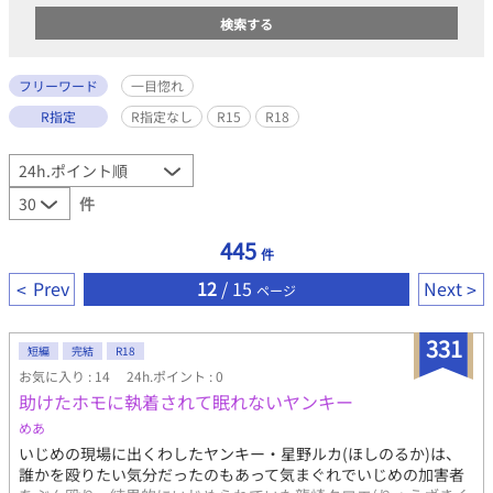
フリーワード
一目惚れ
R指定
R指定なし
R15
R18
件
445
件
Prev
12
/ 15
Next
ページ
331
短編
完結
R18
お気に入り : 14
24h.ポイント : 0
助けたホモに執着されて眠れないヤンキー
めあ
いじめの現場に出くわしたヤンキー・星野ルカ(ほしのるか)は、
誰かを殴りたい気分だったのもあって気まぐれでいじめの加害者