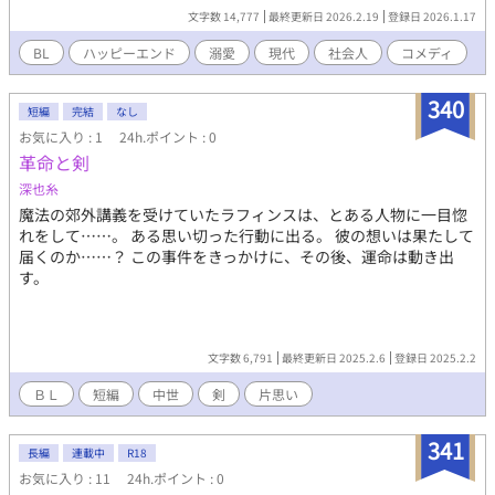
していた二人だが、ある日を境に二人の関係は拗れに捻れてい
文字数 14,777
最終更新日 2026.2.19
登録日 2026.1.17
く……！ 妹のために店舗限定コラボ下着を買うべく女装(?)した羽
多野は、その帰り道で皇に出会う。気づく様子もなく揶揄われて
BL
ハッピーエンド
溺愛
現代
社会人
コメディ
いるのだと思ったが、どうも様子がおかしく——……？ 「一目惚
れしました」 「は？」 どうやら羽多野の女装姿に恋をしたという
340
皇。しかし羽多野だと気づいてはいないようで、彼は初恋に狂わ
短編
完結
なし
されたかのように暴走していく。 「画数が(相性占い的に)悪いの
お気に入り : 1
24h.ポイント : 0
で、今から広辞苑に問い合わせたら漢字から二画減りませんか
革命と剣
ね？」 「無理だろ」 今始まるドタバタラブコメディ。 いったいこ
深也糸
の暴走機関車は止まるのか……！？？
魔法の郊外講義を受けていたラフィンスは、とある人物に一目惚
れをして……。 ある思い切った行動に出る。 彼の想いは果たして
届くのか……？ この事件をきっかけに、その後、運命は動き出
す。
文字数 6,791
最終更新日 2025.2.6
登録日 2025.2.2
ＢＬ
短編
中世
剣
片思い
341
長編
連載中
R18
お気に入り : 11
24h.ポイント : 0