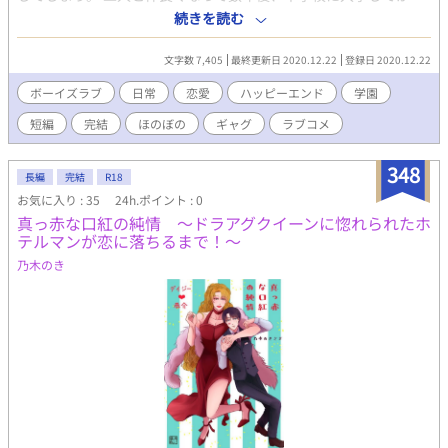
ら、ついに告白し、OKをもらうのだが、問題があった。 それは、
続きを読む
恋人になったのが、男の子の方だったからだ……
文字数 7,405
最終更新日 2020.12.22
登録日 2020.12.22
ボーイズラブ
日常
恋愛
ハッピーエンド
学園
短編
完結
ほのぼの
ギャグ
ラブコメ
348
長編
完結
R18
お気に入り : 35
24h.ポイント : 0
真っ赤な口紅の純情 ～ドラアグクイーンに惚れられたホ
テルマンが恋に落ちるまで！～
乃木のき