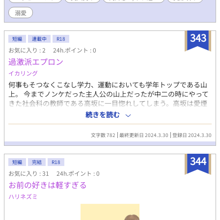
ていただけると幸いです。 ※誤字、誤用あれば教えてもらえると
溺愛
非常に助かります。
343
短編
連載中
R18
お気に入り : 2
24h.ポイント : 0
過激派エプロン
イカリング
何事もそつなくこなし学力、運動においても学年トップである山
上。 今までノンケだった主人公の山上だったが中二の時にやって
きた社会科の教師である高坂に一目惚れしてしまう。高坂は愛煙
家であり中学生ということも相まって高坂のふざけた話をしてい
続きを読む
る同級生達に苛立ちを感じながらも親友の鈴本にはこの感情を打
ち明けた。しかし鈴本は出会った頃から山内に惚れていたことを
文字数 782
最終更新日 2024.3.30
登録日 2024.3.30
知る。 タイトルにたいした意味は無いです。まぁいつか裸エプロ
ンとかが出てくるかもしれないですけどね
344
短編
完結
R18
お気に入り : 31
24h.ポイント : 0
お前の好きは軽すぎる
ハリネズミ