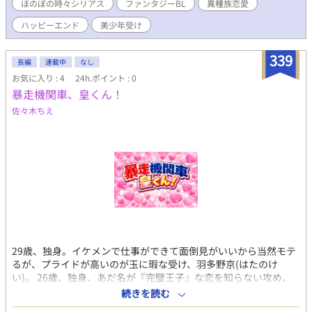
ほのぼの時々シリアス
ファンタジーBL
異種族恋愛
ID:@TeoJil_BL https://x.com/teojil_bl?
s=21&t=oTbZzPnt4C9ecM_m1GYrmw
ハッピーエンド
美少年受け
339
長編
連載中
なし
お気に入り : 4
24h.ポイント : 0
暴走機関車、皇くん！
佐々木ちえ
29歳、独身。イケメンで仕事ができて面倒見がいいから当然モテ
るが、プライドが高いのが玉に瑕な受け、羽多野京(はたのけ
い)。 26歳、独身、あだ名が『完璧王子』な恋を知らない攻め、
皇桜爾(すめらぎおうじ)。 羽多野にとって皇は目の上のたんこぶ
続きを読む
状態。 同じ部署で働く先輩後輩だが大した関わりもないまま過ご