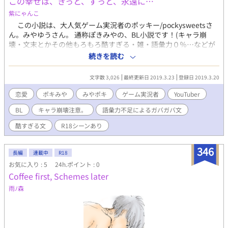
この幸せは、きっと、ずっと、永遠に…
紫にゃんこ
この小説は、大人気ゲーム実況者のポッキー/pockysweetsさ
ん。みやゆうさん。 通称ぽきみやの、BL小説です！(キャラ崩
壊・文末とかその他もろもろ酷すぎる・雑・語彙力０％…などが
ありますが、ご了承ください…) 多分、いや、確定でいつかR18
続きを読む
要素入ります。例えばセックｓ…おっと、誰か来たようだ。 (や
りたかっただけｗ) 最初は、高校の入学式から始まります！
文字数 3,026
最終更新日 2019.3.23
登録日 2019.3.20
コミュ障で怖がり (高校の時はホラー系が苦手という設定です。現
在はホラゲーめちゃくちゃに大好きですｗ) で陰キャ…だけど、イ
恋愛
ポキみや
みやポキ
ゲーム実況者
YouTuber
ケメンで可愛いくて心優しいポキさん（右固定にきまってるだろ
BL
キャラ崩壊注意。
語彙力不足によるガバガバ文
ぉ） と、実は変態でロリコン（？）らしい…けど、陽キャで、心
優しくて、イケメンのみやゆうさん(左固定ですねｗ)が、一目惚
酷すぎる文
R18シーンあり
れして、どんどん距離を近づけて行く…という感じです！ 良か
ったら見てみて下さい！！
346
長編
連載中
R18
お気に入り : 5
24h.ポイント : 0
Coffee first, Schemes later
雨ﾉ森