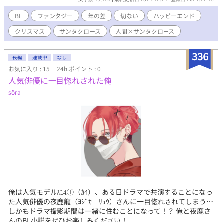
ていく。しかし、年々大人になっていく爽真と、子供にしか見え
ないサンタである凛の間には、越えられない『時間』という大き
BL
ファンタジー
年の差
切ない
ハッピーエンド
な壁が。 ずっと一緒にいる未来のために、彼らがした選択とは
クリスマス
サンタクロース
人間×サンタクロース
──？
336
長編
連載中
なし
お気に入り : 15
24h.ポイント : 0
人気俳優に一目惚れされた俺
söra
俺は人気モデル𝓚𝓐Ⓘ（ｶｲ）、ある日ドラマで共演することになっ
た人気俳優の夜鹿龍（ﾖｼﾞｶ ﾘｭｳ）さんに一目惚れされてしまう…
しかもドラマ撮影期間は一緒に住むことになって！？ 俺と夜鹿さ
んのBL小説をぜひお楽しみください！