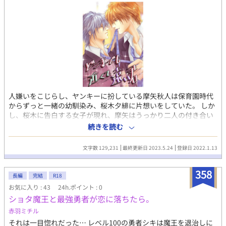
人嫌いをこじらし、ヤンキーに扮している摩矢秋人は保育園時代
からずっと一緒の幼馴染み、桜木夕緋に片想いをしていた。 しか
し、桜木に告白する女子が現れ、摩矢はうっかり二人の付き合い
を後押ししてしまう。 後悔に駆られながら摩矢は桜木を諦める決
続きを読む
心をするのだが、決心をしたその日から事態は思わぬ方向へと流
れ──。 温和な爽やかイケメンと陰気な自称ヤンキーによる、近
文字数 129,231
最終更新日 2023.5.24
登録日 2022.1.13
付けば近付くほど拗れる、幼馴染みラブ。 ◇◇◇以下は登場人物
の紹介です◇◇◇ 【摩矢秋人 まやあきと】 ◆自称一匹狼の偽ヤ
358
ンキー◆ ヤンキーの振りをしているが、本当は人付き合いが苦手
長編
完結
R18
なだけの繊細な男。 保育園の頃に出会った桜木夕緋に一目惚れ。
お気に入り : 43
24h.ポイント : 0
以来、ずっと一途に片想いを更新中。 【桜木夕緋 さくらぎゆう
ショタ魔王と最強勇者が恋に落ちたら。
ひ】 ◆いつでも陽気な人気者◆ 物腰も柔らかく世話好きな学校の
人気者。イケメンなのに飾りっけもなく、親しみやすい。だが実
赤羽ミチル
は獰猛な野生児。考えるより本能で動く。
それは一目惚れだった… レベル100の勇者シキは魔王を退治しに