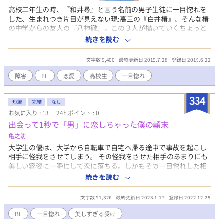
高校二年生の時、『和井尋』と言う名前の男子生徒に一目惚れを
した、生まれつき片目が見えない現:高三の『白井椿』、そんな椿
の中学からの友人の『八神徹』。この３人が描いていくちょっと
複雑(？)ほろ苦ラブストーリー。 少し過激な表現あり、お気をつ
続きを読む
けてください。
文字数 9,400
最終更新日 2019.7.28
登録日 2019.6.22
障害
BL
恋愛
高校生
一目惚れ
334
短編
完結
なし
お気に入り : 13
24h.ポイント : 0
出会って1秒で「男」に恋しちゃった僕の顛末
亀之助
大学生の優は、大学から自転車で自宅へ帰る途中で事故を起こし
相手に怪我をさせてしまう。 その怪我をさせた相手のあまりにも
美しい容姿に一瞬にして恋に落ちる。しかもその一目惚れした相
手は優にとっては想定外で、自分と同じ「男」だった。 病院に同
続きを読む
行した優の前に現れたのは、その男の恋人。連絡を受けていち早
く駆けつけてきた被害者の恋人は、これまたなんと「男」だった
文字数 51,326
最終更新日 2023.1.17
登録日 2022.12.29
のだ！まさかの同性カップル！？ 被害者を好きになり過ぎて同じ
会社に入社しようと目論み、なりふり構わず就職活動を開始した
BL
一目惚れ
美しすぎる受け