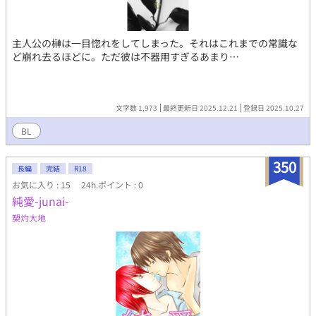
主人公の榊は一目惚れをしてしまった。それはこれまでの常識な
ど崩れ去るほどに。ただ彼は不器用すぎるあまり…
文字数 1,973
最終更新日 2025.12.21
登録日 2025.10.27
BL
350
長編
完結
R18
お気に入り : 15
24h.ポイント : 0
純愛-junai-
槊灼大地