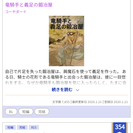
竜騎手と義足の鍛冶屋
コーヤダーイ
自己で片足を失った鍛冶屋は、屑魔石を使って義足を作った。 あ
る日、騎士の花形である竜騎手と出会った鍛冶屋は、彼に一目惚
れをする。 なぜか竜騎手も鍛冶屋を気に入ったらしく、たまに会
いに来ては身体を重ねた。 急に顔を見せなくなった竜騎手に、鍛
続きを読む
冶屋は自分に飽きたのだろうとあきらめる。 はなから、立場も身
分も違う世界の人間だったのだ。 ところが年に一度のパレードの
文字数 7,855
最終更新日 2020.1.21
登録日 2020.1.21
日、鍛冶屋のよく知る竜騎手の姿はなかった。 ハッピーエンドで
すが、身体欠損の表現があります。苦手な方は、お気をつけくだ
BL
短編
完結
さい。 2019年10月にJ-Gardensで無料配布した冊子でした。
354
短編
完結
R15