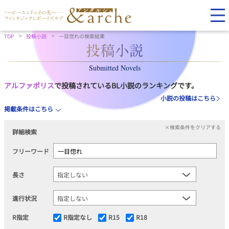
TOP
投稿小説
一目惚れの検索結果
Submitted Novels
アルファポリス
で投稿されているBL小説のランキングです。
小説の投稿はこちら
掲載条件はこちら
×検索条件をクリアする
詳細検索
フリーワード
長さ
進行状況
R指定
R指定なし
R15
R18