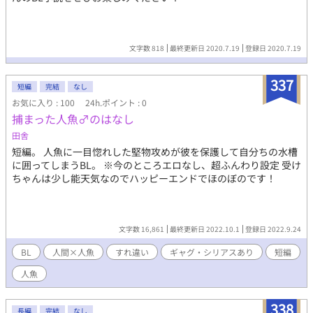
文字数 818
最終更新日 2020.7.19
登録日 2020.7.19
337
短編
完結
なし
お気に入り : 100
24h.ポイント : 0
捕まった人魚♂のはなし
田舎
短編。 人魚に一目惚れした堅物攻めが彼を保護して自分ちの水槽
に囲ってしまうBL。 ※今のところエロなし、超ふんわり設定 受け
ちゃんは少し能天気なのでハッピーエンドでほのぼのです！
文字数 16,861
最終更新日 2022.10.1
登録日 2022.9.24
BL
人間×人魚
すれ違い
ギャグ・シリアスあり
短編
人魚
338
長編
完結
なし