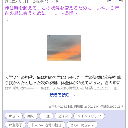
お気に入り : 11
24h.ポイント : 0
俺は時を超える。この状況を変えるために…いや、３年
前の君に会うために……。～追憶〜
もこ
大学２年の初秋、俺は初めて君に出会った。君の笑顔に心臓を撃
ち抜かれたと思った次の瞬間、体全体が冷えていった。君の隣に
は可愛い女の子…。俺は、人生初の片思いを経験したんだ。 田
崎 駿也（たさき しゅんや）大学３年生 １年前に出会った男に
続きを読む
一目惚れ。以来、その男を追い続ける日々を送っている。 佐々
川 望（ささがわ のぞむ）大学２年生 男女を問わず友だちが
文字数 40,352
最終更新日 2020.11.9
登録日 2020.11.7
多い。大らかな性格で人気がある。 池田 美久（いけだ み
く）望の同級生。 望の彼女（？）。1番望に近い存在。 弁当男子
片想い
嫉妬
一途
近未来
タイムスリップ
が初めて男に恋をした！？話です。 過激な表現はありませんが、
弁当男子
未来への追憶の続き
さらに続きます
それを匂わせる表現が入ります（しかも他の方♀と！！）。ご注