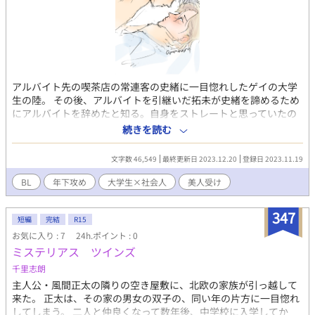
アルバイト先の喫茶店の常連客の史緒に一目惚れしたゲイの大学
生の陸。 その後、アルバイトを引継いだ拓未が史緒を諦めるため
にアルバイトを辞めたと知る。自身をストレートと思っていたの
に史緒に惹かれる拓未、セクシュアリティを模索しマッチングで
続きを読む
相手を探す創。陸と史緒の関係が動き出すと同時に陸を巡る拓未
と創との関係も変化していく…
文字数 46,549
最終更新日 2023.12.20
登録日 2023.11.19
BL
年下攻め
大学生×社会人
美人受け
347
短編
完結
R15
お気に入り : 7
24h.ポイント : 0
ミステリアス ツインズ
千里志朗
主人公・風間正太の隣りの空き屋敷に、北欧の家族が引っ越して
来た。 正太は、その家の男女の双子の、同い年の片方に一目惚れ
してしまう。 二人と仲良くなって数年後、中学校に入学してか