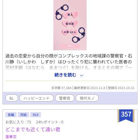
過去の恋愛から自分の顔がコンプレックスの地域課の警察官・石
川静（いしかわ しずか）はひったくり犯に襲われていた医者の
花村天嗣（はなむら あまつぐ）を助ける。するとその場で『一
目惚れした』と花村から告白され、大激怒。こっぴどく振った。
続きを読む
しかし自身の住む官舎の耐震性が問題になり、新しい官舎が出来
るまでの間、花村の大豪邸で花村と二人で同棲することになって
文字数 37,384
最終更新日 2023.11.8
登録日 2023.10.31
しまう。 最初は反発していた静だが、生活力のない花村の世話を
焼いたり、 真面目な仕事ぶりを見るうちに花村に惹かれていく。
BL
ハッピーエンド
警察官
現代モノ
しかし『一目惚れ』という言葉が気になり、素直に受け止められ
ず・・・。
357
長編
完結
R18
お気に入り : 75
24h.ポイント : 0
どこまでも近くて遠い君
蓮華空