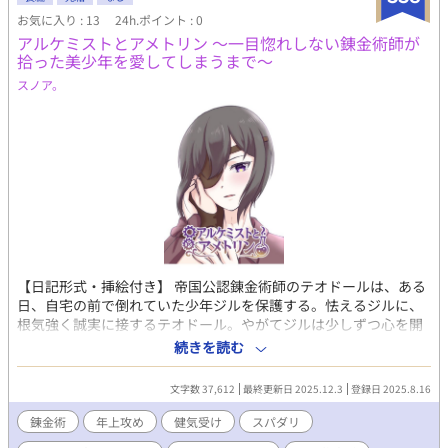
お気に入り : 13
24h.ポイント : 0
アルケミストとアメトリン 〜一目惚れしない錬金術師が
拾った美少年を愛してしまうまで〜
スノア。
【日記形式・挿絵付き】 帝国公認錬金術師のテオドールは、ある
日、自宅の前で倒れていた少年ジルを保護する。怯えるジルに、
根気強く誠実に接するテオドール。やがてジルは少しずつ心を開
き、テオドールもまた、気づかぬうちに彼に惹かれていく。一
続きを読む
方、仕事では不穏な依頼が舞い込み、世間では物騒な事件が相次
いでいた。 美しくも残酷な世界〈リブスヴッゲ〉で生きる、聡明
文字数 37,612
最終更新日 2025.12.3
登録日 2025.8.16
で優しすぎる青年と、謎多き美少年が紡ぐ純愛の物語。 ※作者は
夜明けの腐女子です。 X(Twitter)で毎日投稿している話をまとめ
錬金術
年上攻め
健気受け
スパダリ
て読みやすく転載しております！ 最速更新はTwitterで！