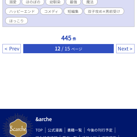
が好きらしい。母さんから聞いた話によると隣同士でベビーベッ
溺愛
ほのぼの
幼馴染
最強
魔法
ドに寝ていた時だ。キラキラした眼差しで俺を見ていたらし
ハッピーエンド
コメディ
短編集
双子攻め✕男前受け
い……。 これも運命の悪戯か、本来なら家で出産する所を2人と
も病院で産む状況を作られていたからだ。貴族と平民が同じ病院
ほっこり
なんて本来ならあり得ない。そんな訳で、モブ男を貫きたい俺は
ソラティオことソラの恋愛フラグを回避する！ 【超絶イケメンの
恋人は瓜二つ】 王都にある有名な魔法学校で教師をしている俺の
445
件
名前はシュテルン。回復魔法使いだ。約1年前、26と言う年齢で
誘拐されかけたとき。丁度赴任してきた双子のソルとルアに助け
Prev
12
/ 15
Next
ページ
られる。そのときに、一目惚れしたって言われて告白されたあ
と、一度は断ったが2人から猛アピールされて陥落した…。同僚と
いうこともあって、周りにバレないよう付き合って約半年。まさ
かの事態でバレることになるなんて――。 ✦『瓜二つ』の方は、
ほのぼのメイン。 ✦同じ世界線の短編集となります。 一旦完結予
定。続きを書くかはネタ次第です。 ✦別の短編集でR18を書けた
ら書く予定です。
&arche
TOP
公式漫画
書籍一覧
今後の刊行予定