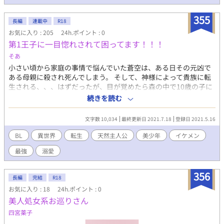
意下さい。 「未来への追憶」の続編に位置する物語です。甘い話
はほぼ０です。駿也の視点で話が進みます。未読でも話を楽しめ
355
長編
連載中
R18
ますが（そ、そのはず…。）ぜひ、「未来への追憶」もご覧くだ
お気に入り : 205
24h.ポイント : 0
さい！！ 作中の初めと終わりに出てくるコウイチにご興味持たれ
第1王子に一目惚れされて困ってます！！！
た方は「未来も過去も」をどうぞ！！よろしくお願いします！
そあ
小さい頃から家庭の事情で悩んでいた蒼空は、ある日その元凶で
ある母親に殺され死んでしまう。 そして、神様によって貴族に転
生される、、、はずだったが、目が覚めたら森の中で10歳の子に
なっていた。 そして、蒼空が転生したヴィンセント王国では、あ
続きを読む
る森で膨大な魔力が感知されたと報告があり、兵士たちに森へ調
査させに行くが、森での記憶を全て忘れてしまうという奇妙な出
文字数 10,034
最終更新日 2021.7.18
登録日 2021.5.16
来事が起きていた そのため、第1王子であるノア王子が騎士団長
らと共に森へ行くが、そこで見つけたのは、、 ド天然美少年×溺
BL
異世界
転生
天然主人公
美少年
イケメン
愛イケメン王子 Ｒ18指定あるかもです 初投稿なので多少、文がお
最強
溺愛
かしくなるかもですけど、暖かい目で見てください！
356
長編
完結
R18
お気に入り : 18
24h.ポイント : 0
美人処女系お巡りさん
四宮薬子