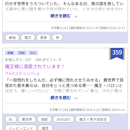
行かず世界をうろついていた。 そんなある日、南の国を旅してい
る最中に黒い服を着た少年が倒れていた。シキは少年に水を分け
て介抱をした。少年は目を覚ましてシキにお礼を言うが自己紹介
続きを読む
をしている最中で互いが敵同士ということが発覚したり… 一体シ
キの恋はどうなる！！？
文字数 9,161
最終更新日 2017.1.8
登録日 2016.12.13
最強
魔王
勇者
旅
359
長編
完結
R15
お気に入り : 107
24h.ポイント : 0
魔王様に溺愛されています！
うんとこどっこいしょ
「一目惚れをしたんだ、必ず俺に惚れさせてみせる」 異世界で目
覚めた倉木春斗は、自分をじっと見つめる男──魔王・バロンと
出会う。優しいバロンに、次第に惹かれていく春斗。けれど春斗
には、知らぬ間に失った過去があった。ほのぼの、甘い、ラブコ
続きを読む
メファンタジー。 第一章 第二章 第三章 完結！ 番外編追加
文字数 37,268
最終更新日 2025.4.23
登録日 2025.4.13
BL
異世界
溺愛
ほのぼの
魔王×男子高校生
ハッピーエンド
魔界