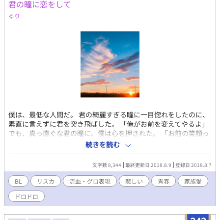
君の瞳に恋をして
るり
僕は、最低な人間だ。 君の綺麗すぎる瞳に一目惚れをしたのに、
素直に言えずに君を突き飛ばした。 「俺がお前を変えてやるよ」
でも、真っ直ぐな君の瞳に、僕は心を押された。 「お前の笑顔っ
て本当に可愛いよな」 いつまでも、この幸せが続くと思った。 あ
続きを読む
の日が来るまで___。 真っ直ぐに生きる少年×リスカがやめられ
ない少年 男子高校生2人による、青春・友情・恋愛ストーリー。
文字数 8,344
最終更新日 2018.8.9
登録日 2018.8.7
著作:るり
BL
リスカ
流血・グロ表現
悲しい
青春
家族愛
ドロドロ