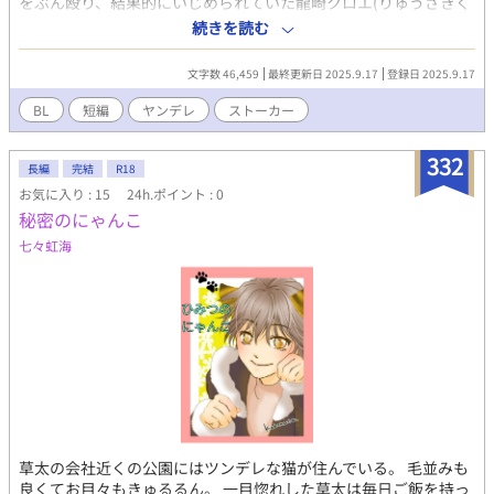
をぶん殴り、結果的にいじめられていた龍崎クロエ(りゅうざきく
ろえ )を助けることになる。 しかし、龍崎はなんと同性愛者であ
続きを読む
り、ルカに一目惚れをしてストーカー行為を繰り返すようにな
る。
文字数 46,459
最終更新日 2025.9.17
登録日 2025.9.17
BL
短編
ヤンデレ
ストーカー
332
長編
完結
R18
お気に入り : 15
24h.ポイント : 0
秘密のにゃんこ
七々虹海
草太の会社近くの公園にはツンデレな猫が住んでいる。 毛並みも
良くてお目々もきゅるるん。 一目惚れした草太は毎日ご飯を持っ