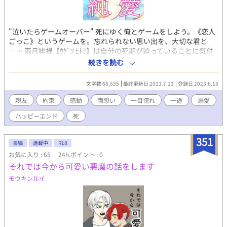
"泣いたらゲームオーバー" 死にゆく俺とゲームをしよう。《恋人
ごっこ》というゲームを。忘れられない思い出を、大切な君と
―… 雨月緋禄【ｳｹﾞﾂ ﾋﾄﾐ】は自分の死期が迫っていることに気付
いていたが、周りにはそれを隠して明るく振る舞っていた。 そん
続きを読む
な時、ずっと前から好きだった親友の前山咲輝【ﾏｴﾔﾏ ｻｷ】に「ゲ
ームをしよう」と持ちかけてキスをする。 "泣いたらゲームオー
文字数 68,635
最終更新日 2023.7.13
登録日 2023.6.15
バー"という条件を自ら出し《恋人ごっこ》というゲームが始ま
る。 日々お互いに惹かれ合っていくが、残酷にも別れの時は着々
親友
約束
感動
両想い
一目惚れ
一途
溺愛
と近付いていき―… 切なくて優しい二人の純愛物語。 緋禄
ハッピーエンド
死
side【全5章】 咲輝side【全5章】 全10章 ・BL ・同級生 ・純愛
・一途 ・両思い ・切ない ・死 ・辛くないハッピーエンド
351
長編
連載中
R18
お気に入り : 65
24h.ポイント : 0
それでは今から可愛い悪魔の話をします
モウキンルイ