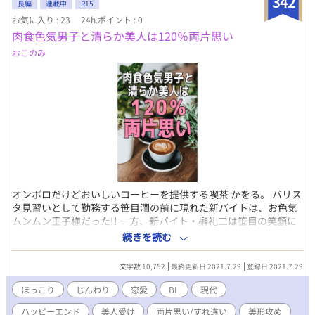
342
長編
連載中
R15
お気に入り : 23
24h.ポイント : 0
肉食色気男子と清らか美人は120％両片思い
おこのみ
オンボロだけどおいしいコーヒーを提供する喫茶 かをる。 バリス
タ見習いとして勤務する笹目潤の前に現れた新バイトは、お色気
ムンムン王子様だった!! 一方、新バイト・榊礼二は笹目の笑顔に
一目惚れ。彼を神聖視して見守る日々を過ごすのであった――。
続きを読む
誤解に次ぐ誤解を重ねていく2人の、前途多難な恋はいかに!? は
たから見たら、肉食系美形男子×色素薄い優し気男子のじれきゅ
文字数 10,752
最終更新日 2021.7.29
登録日 2021.7.29
んラブ。 その実情は、変わり者ピュアこじらせ男子×妄想癖スケ
ベネガ男子のすれ違いまくりラブ！ ※この作品はpixivやムーンラ
ほっこり
じんわり
恋愛
BL
現代
イトノベルズにも掲載しています。ほぼ同時進行です。 ※バリス
ハッピーエンド
美人受け
両片思い/すれ違い
美形攻め
タの知識はありません。想像で書いてるので、そのように解釈し