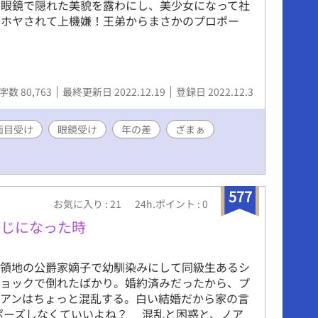
三眼鏡で隠れた美貌を露わにし、美少女になって社
ヤホヤされて上機嫌！王弟からまさかのプロポー
字数 80,763
最終更新日 2022.12.19
登録日 2022.12.3
面目受け
眼鏡受け
年の差
ざまぁ
577
お気に入り : 21
24h.ポイント : 0
感じになった時
領地の公爵家嫡子で幼馴染みにして同級生あるシ
ショックで倒れたばかり。婚約済みだったから、プ
ノアンはちょっと混乱する。白い結婚だから家の言
ポーズしなくていいよね？ 混乱と困惑と、ノア