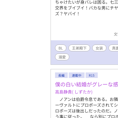
ちゃけたいが身バレは困る。七
交界をブイブイ！バカな男にチ
ズ？ヤバイ！
文
BL
王弟殿下
女装
真
溺愛
長編
連載中
R15
僕の白い結婚がグレーな
高島静貴( しずたか)
ノアンは伯爵令息である。お隣
ーヴァルトにプロポーズされて
ロポーズは後出しだったのだ。
う事に従った。 なら別にプロ