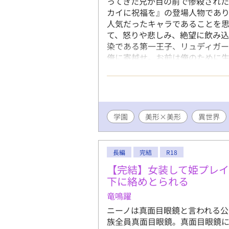
ってきた兄が目の前で惨殺された
カイに祝福を』の登場人物であり
人気だったキャラであることを思
て、怒りや悲しみ、絶望に飲み
染である第一王子、リュディガー
俺に寄越せ。お前は俺のために生
様王子×美貌の最恐ラスボス令息
学園
美形×美形
異世界
長編
完結
R18
【完結】女装して姫プレイ
下に絡めとられる
竜鳴躍
ニーノは真面目眼鏡と言われる
族全員真面目眼鏡。真面目眼鏡