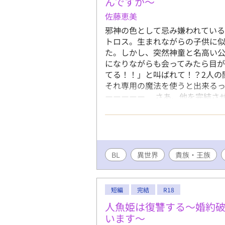
んですか〜
佐藤恵美
邪神の色として忌み嫌われてい
トロス。生まれながらの子供に
た。しかし、突然神童と名高い
になりながらも会ってみたら目
てる！！」と叫ばれて！？2人の
それ専用の魔法を使うと出来るっ
ーーーーー さあ、他を完結さ
いていくぞ！お気に入り登録15
も？ 追記:思ったよりも反響が
とか思ってます。 次期公爵予定
BL
異世界
貴族・王族
短編
完結
R18
人魚姫は復讐する～婚約破
います～