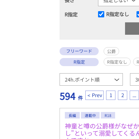
R指定なし
R指定
フリーワード
公爵
R指定
R指定なし
594
Prev
1
2
...
件
長編
連載中
R18
神童と噂の公爵様がなぜか
し"といって溺愛してくる