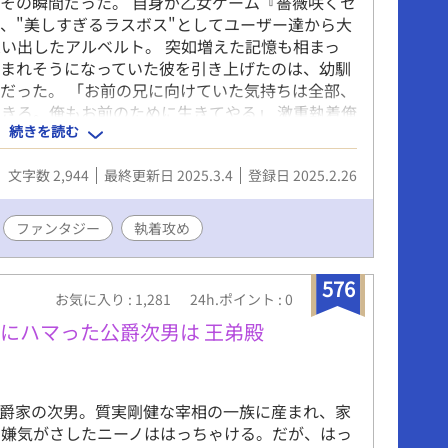
その瞬間だった。 自身が乙女ゲーム『薔薇咲くセ
、"美しすぎるラスボス"としてユーザー達から大
い出したアルベルト。 突如増えた記憶も相まっ
込まれそうになっていた彼を引き上げたのは、幼馴
だった。 「お前の兄に向けていた気持ちは全部、
きろ。俺もお前のために生きてやる」 激重執着俺
続きを読む
 ※初書きです ※受け攻め両方割と病んでます
文字数 2,944
最終更新日 2025.3.4
登録日 2025.2.26
ファンタジー
執着攻め
576
お気に入り : 1,281
24h.ポイント : 0
にハマった公爵次男は 王弟殿
公爵家の次男。質実剛健な宰相の一族に産まれ、家
に嫌気がさしたニーノははっちゃける。だが、はっ