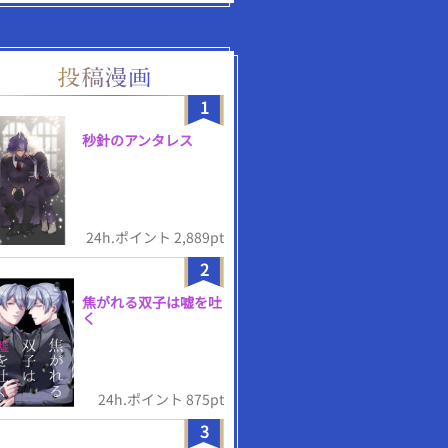
1
秒針のアンタレス
24h.ポイント 2,889pt
2
焦がれる双子は嘘を吐
く
24h.ポイント 875pt
3