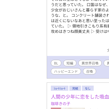
うだと思っていた。 口笛はなぜ
少女がおじいさんと暮らす家の
うな、と。 コンクリート舗装さ
は近くにないなあと思い至った
ていた。 ▷ 領地引きこもり系
攻めはきつね顔美丈夫 ▷ 受け
BL
短編
異世界召喚
ハッピーエンド
召喚
ｼｮｰﾄｼｮｰﾄ
完結
なし
人間の少年に恋をした吸
珈琲きの子