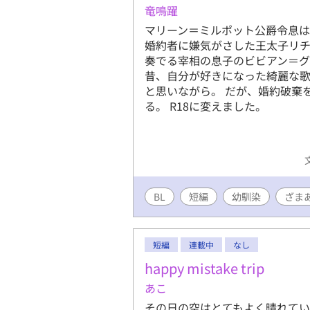
竜鳴躍
マリーン＝ミルポット公爵令息
婚約者に嫌気がさした王太子リ
奏でる宰相の息子のビビアン＝
昔、自分が好きになった綺麗な歌
と思いながら。 だが、婚約破棄
る。 R18に変えました。
BL
短編
幼馴染
ざま
短編
連載中
なし
happy mistake trip
あこ
その日の空はとてもよく晴れてい