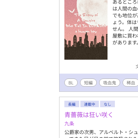
あるところ
は人間の血
でも地位が
ょう。体は
せん。 人
屋敷に買わ
があります
BL
短編
吸血鬼
稀血
長編
連載中
なし
青薔薇は狂い咲く
九条
公爵家の次男、アルベルト・シ