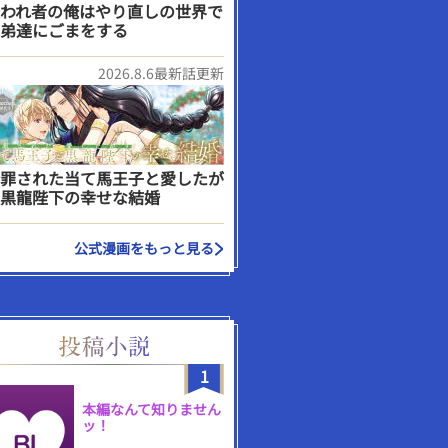
われ者の俺はやり直しの世界で
弟達にごまをする
2026.8.6最新話更新
罪された当て馬王子と愛したが
黒龍陛下の幸せな結婚
公式漫画をもっと見る
1
本編なんて知りません
ッ！