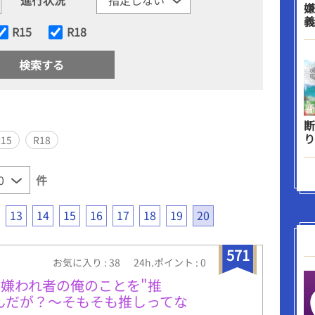
嫌
義
R15
R18
断
り
R15
R18
件
13
14
15
16
17
18
19
20
571
お気に入り : 38
24h.ポイント : 0
嫌われ者の俺のことを"推
んだが？〜そもそも推しってな