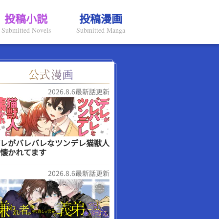
投稿小説
投稿漫画
Submitted Novels
Submitted Manga
2026.8.6最新話更新
レがバレバレなツンデレ猫獣人
懐かれてます
2026.8.6最新話更新