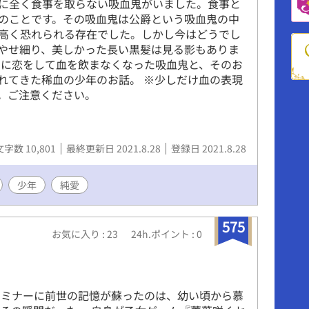
に全く食事を取らない吸血鬼がいました。食事と
のことです。その吸血鬼は公爵という吸血鬼の中
高く恐れられる存在でした。しかし今はどうでし
やせ細り、美しかった長い黒髪は見る影もありま
間に恋をして血を飲まなくなった吸血鬼と、そのお
れてきた稀血の少年のお話。 ※少しだけ血の表現
。ご注意ください。
文字数 10,801
最終更新日 2021.8.28
登録日 2021.8.28
少年
純愛
575
お気に入り : 23
24h.ポイント : 0
ュミナーに前世の記憶が蘇ったのは、幼い頃から慕