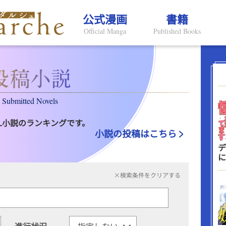
公式漫画
書籍
Official Manga
Published Books
Submitted Novels
L小説のランキングです。
小説の投稿はこちら
デ
に
×検索条件をクリアする
進行状況