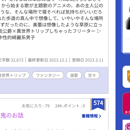
、から始まる歌が主題歌のアニメの、あの主人公の
ような、そんな場所で寝そべれば気持ちがいいだろ
れた歩道の真ん中で想像して、いやいやそんな場所
はずだったのに、美蕾は想像したような草原に立っ
有能公爵×異世界トリップしちゃったフリーター ▷
は中性的綺麗系男子
文字数 32,672
最終更新日 2023.12.1
登録日 2023.3.11
異世界トリップ
ファンタジー
溺愛
甘々
574
お気に入り : 79
24h.ポイント : 0
血鬼のお話
書籍情報