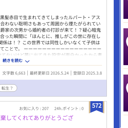
る黒髪赤目で生まれてきてしまったルパート・アス
似合わない聡明さもあって周囲から煙たがられてい
公爵家の次男から婚約者の打診が来て！？疑心暗鬼
が合った瞬間に「ほんとに、推しがこの世に存在し
関係は！？ この世界では同性しかいなくて子供は
てことで。 ーーーーーーーーーーーーーーーーー
せてないけど夢に出てきた設定が面白かったから書
続きを読む
くらいいったら（行くわけがない笑）続き書くか
あったためゆっくりちょこちょこ書いていこうかな
文字数 6,663
最終更新日 2026.5.24
登録日 2025.3.8
を忘れてたので題名変えちゃいました。
転生？
572
お気に入り : 207
24h.ポイント : 0
棄してくれてありがとうござ