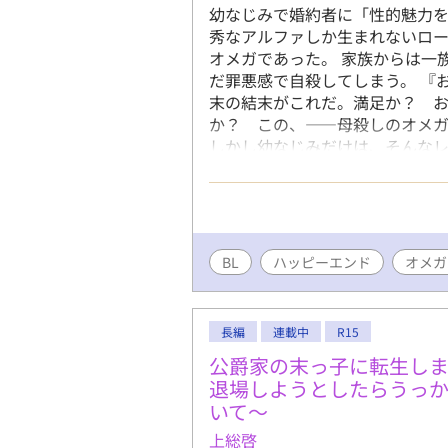
幼なじみで婚約者に「性的魅力を
（冷めている）。 光瀬川 アレク
秀なアルファしか生まれないロ
/ 12歳 アルファ 身長153
オメガであった。 家族からは一
少年。 日本最高峰の富と権力を
だ罪悪感で自殺してしまう。 『
び級し、日本の大学へ「特任研究
末の結末がこれだ。満足か？ 
本は大人びていて冷徹、傲慢な
か？ この、——母殺しのオメガ
てムキになったり、独占欲や嫉
しかし幼なじみだけは、そんなレ
（と、将来の大物スパダリの片
とすら言ってくれていたのに。 
ん、別れてくれ。……番いたいオ
れるくらいならと、自ら命を断と
性アルファのライアスだった。 
はもしかして、天使なのかな？」
BL
ハッピーエンド
オメガ
くれたライアス。 しかしライア
アスにとって、子どものできにく
互いを利用する目的で結婚をし
長編
連載中
R15
オメガが現れて…。 劣性オメガ
公爵家の末っ子に転生し
ノの心は徐々に焦り始める。 さ
退場しようとしたらうっ
イノははじめてのヒートを迎える
いて〜
としたレイノだったが…！？ 母
が、愛する人との間に子どもを
上総啓