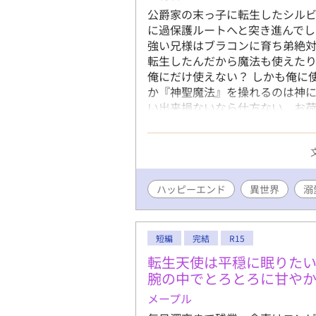
公爵家の末っ子に転生したシルビ
に過保護ルートへと突き進んでし
強い兄様はブラコンに育ち弟絶対
転生したんだから魔法も使えた
俺にだけ使えない？ しかも俺に
か『神聖魔法』を操れるのは神に
い出来損ないなら仕方ない、お
ってたのに？ 偶然騎士たちを神
り。終いには帝国最強の狂血皇
っと待て。魔王様、主神様、まさ
ゃ囲われてない？？ ――― 病
んでもいいよね？と自由にやって
ハッピーエンド
異世界
溺
の話。 ※別名義で連載していた
ことになりました)
短編
完結
R15
転生天使は平穏に眠りた
腕の中でとろとろに甘や
メープル