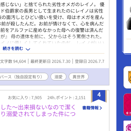
感じない」と捨てられた劣性オメガのレイノ。 優
サンダー レオ（みつせがわ あれくさんだー れお）
ード伯爵家の長男として生まれたのにレイノは劣性
cm。金髪青目のクォーターで、天使やお人形のような美
族の面汚しとひどい扱いを受け、母はオメガを産ん
持つ「光瀬川財団」の御曹司。アメリカの大学を飛
お前が殺したんだ。お前が情けなくて、心を病んだ
生（教授補佐）」としてやってきた超天才児。 基
お前をアルファに産めなかった母への復讐は済んだ
までの自信家。しかし草太の前では、子供扱いされ
が』 母の遺体を前に、父からはそう罵倒された。
妬でヤキキモキしたりと、年相応の可愛らしい一面
イノに優しくしてくれていたのだ。 レイノがいい
鱗）を見せる。
続きを読む
彼の隣には、美しいオメガがいた。 「だからごめ
メガが他にできたんだ」 年老いたアルファに売ら
文字数 94,604
最終更新日 2026.7.30
登録日 2026.7.7
うとしたレイノ。 そんなレイノを救ったのは、優
「人が落ちてくるとは思わなかったな。…………君
 レイノを俺の天使と呼び、伯爵家から連れ出して
バース（独自設定有り）
溺愛
異世界
スにも目的があった。 子どもを残したくないライ
いオメガであるレイノは都合がよかったのだ。 お
4
夫婦となった二人だったが、ライアスのそばに優性
お気に入り : 7,905
24h.ポイント : 2,151
であることに強いコンプレックスを持っているレイ
ました〜出来損ないなので潔く
らにはライアスへの恋心も自覚しはじめた時に、レ
書籍情報
かり溺愛されてしまった件につ
。 ライアスにだけはバレたくないと必死に隠そう
殺しと責められ続け自ら命を断とうとしたオメガ
授かり母となる物語。