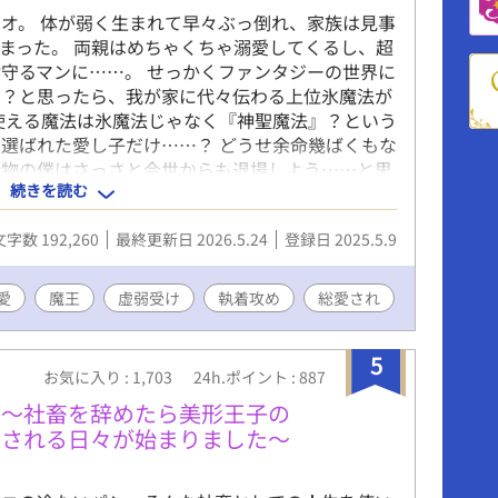
オ。 体が弱く生まれて早々ぶっ倒れ、家族は見事
まった。 両親はめちゃくちゃ溺愛してくるし、超
守るマンに……。 せっかくファンタジーの世界に
り？と思ったら、我が家に代々伝わる上位氷魔法が
使える魔法は氷魔法じゃなく『神聖魔法』？という
選ばれた愛し子だけ……？ どうせ余命幾ばくもな
荷物の僕はさっさと今世からも退場しよう……と思
続きを読む
聖魔法で救って、何故か天使と呼ばれて崇められた
子に溺愛されて囲われちゃったり……いやいやちょ
文字数 192,260
最終更新日 2026.5.24
登録日 2025.5.9
かアンタらも？ ……ってあれ、なんかめちゃくち
弱ならどうせすぐ死ぬかー。ならちょっとばかし遊
たら無駄に最強な奴らに溺愛されちゃってた受け
愛
魔王
虚弱受け
執着攻め
総愛され
作品になります。 (名義を統合しこちらに移動する
5
お気に入り : 1,703
24h.ポイント : 887
い〜社畜を辞めたら美形王子の
かされる日々が始まりました〜