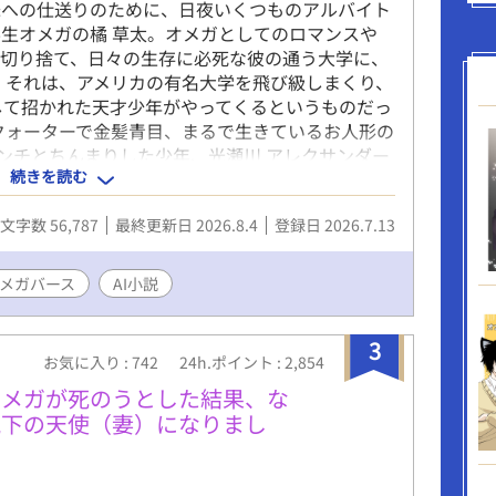
妹への仕送りのために、日夜いくつものアルバイト
生オメガの橘 草太。オメガとしてのロマンスや
と切り捨て、日々の生存に必死な彼の通う大学に、
 それは、アメリカの有名大学を飛び級しまくり、
して招かれた天才少年がやってくるというものだっ
クォーターで金髪青目、まるで生きているお人形の
センチとちんまりした少年、光瀬川 アレクサンダー
続きを読む
生意気に指図するレオだったが、草太を見た瞬間に
昂らせて猛烈なプロポーズを敢行する。 しかし、
文字数 56,787
最終更新日 2026.8.4
登録日 2026.7.13
いで感覚がバカになっている草太は、アルファであ
ルー。「一生懸命背伸びしてプロポーズごっこをし
違いし、みかんジュースを握らせて頭をよしよしと
メガバース
AI小説
されて耳まで真っ赤にして悔しがるレオと、別世界
相手にしない草太。あまりにも噛み合わない二人の
3
。 ■ キャラクター紹介 橘 草太（たちばな そう
お気に入り : 742
24h.ポイント : 2,854
3cm。すっきりとした長身だが、働きすぎで少し細
オメガが死のうとした結果、な
のようにオメガとして生まれた。実家が貧しいた
猊下の天使（妻）になりまし
妹への仕送りのためにスケジュールアプリがカラフ
ちしている。病院の抑制剤を買う余裕がなく、市販
が鈍い。 素朴で親しみやすく、健気で面倒見がい
裕のなさから、恋愛や運命に対しては非常に現実的