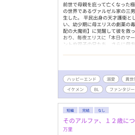
前世で母親を庇って亡くなった極
の世界であるヴァルゼル家の三
生した。 平民出身の天才護衛と
い、幼少期に母エリスの劇薬の
配の大魔術】に覚醒して彼を救
おり、毎夜エリスに「本日のマー
ントや双子の兄たち、さらに母
「天使」と呼び、過剰なまでの
であるマーリンは、その重すぎる
史や一族の家系図を学ぶ中、マ
ス」が抜けていることに気づく
ーリンは、ショックのあまり発
ハッピーエンド
溺愛
異世
日、納得がいかないまま魔力切
イケメン
BL
ファンタジー
ている。
短編
完結
なし
そのアルファ、１２歳につ
万里