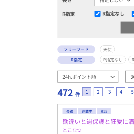
R指定なし
R指定
フリーワード
天使
R指定
R指定なし
472
1
2
3
4
5
件
長編
連載中
R15
勘違いと過保護と狂愛に
とこなつ