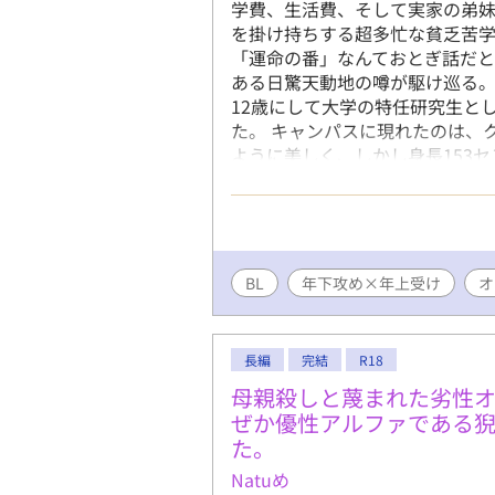
学費、生活費、そして実家の弟
を掛け持ちする超多忙な貧乏苦学
「運命の番」なんておとぎ話だ
ある日驚天動地の噂が駆け巡る。
12歳にして大学の特任研究生と
た。 キャンパスに現れたのは、
ように美しく、しかし身長153
レオ。 大人の教授たちを相手に
「運命の番」だと確信し、感情を
毎日の過労と安物の抑制剤のせ
るレオのフェロモンを完全にス
ている可愛い子供」と完全に勘
BL
年下攻め×年上受け
オ
撫でまわしてしまう。 子供扱い
のお坊ちゃまの戯れ言だと全く
「運命」が、ここから動き出す——
長編
完結
R18
た） / 20歳 オメガ 身長17
母親殺しと蔑まれた劣性
身。 両親はベータで、突然変異
ぜか優性アルファである
め、奨学金、自身の生活費、弟
た。
ルに埋まるほどバイトを掛け持
の安物で誤魔化しているため感覚
Natuめ
いお兄ちゃん気質。経済的な余