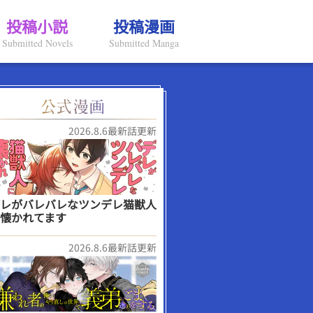
投稿小説
投稿漫画
Submitted Novels
Submitted Manga
2026.8.6最新話更新
レがバレバレなツンデレ猫獣人
懐かれてます
2026.8.6最新話更新