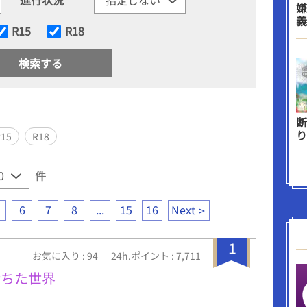
嫌
義
R15
R18
断
り
R15
R18
件
6
7
8
...
15
16
Next
1
お気に入り : 94
24h.ポイント : 7,711
満ちた世界