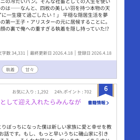
ビニの冷たいパン。そんな社畜としての人生を使い
たのは――なんと、四枚の美しい羽を持つ本物の天
ずに一生寝て過ごしたい！」 ​平穏な隠居生活を夢
国の第一王子・アリスターの元に居候することに。
顔の裏で俺への重すぎる執着を隠し持っていた!?
文字数 34,331
最終更新日 2026.4.18
登録日 2026.4.18
執着
甘々
6
お気に入り : 1,292
24h.ポイント : 702
子として迎え入れたらみんなが
書籍情報
とりぼっちになった僕は新しい家族に愛と幸せを教
のお話です。もし、もっと早いうちに磯山家に引き