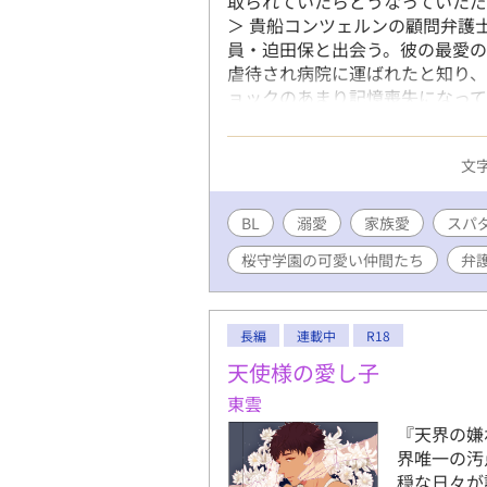
取られていたらどうなっていただ
＞ 貴船コンツェルンの顧問弁護
員・迫田保と出会う。彼の最愛
虐待され病院に運ばれたと知り
ョックのあまり記憶喪失になっ
の並々ならぬ想いが込み上げて
『IFの世界 〜桜守学園の可愛
文字
なのでこちらだけIFルートとして
ているので、お互いに登場するこ
的にあるかもしれないということ
BL
溺愛
家族愛
スパ
桜守学園の可愛い仲間たち
弁
長編
連載中
R18
天使様の愛し子
東雲
『天界の嫌
界唯一の汚
穏な日々が