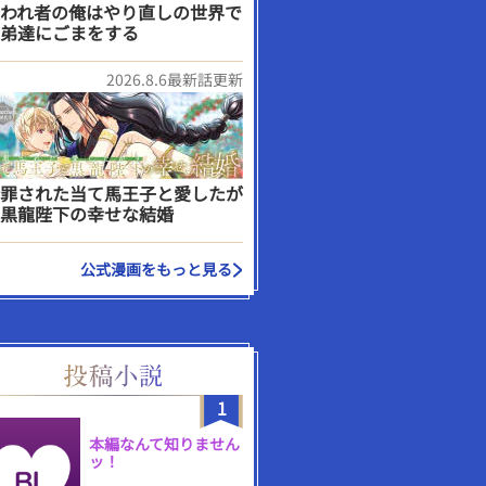
われ者の俺はやり直しの世界で
弟達にごまをする
2026.8.6最新話更新
罪された当て馬王子と愛したが
黒龍陛下の幸せな結婚
公式漫画をもっと見る
1
本編なんて知りません
ッ！