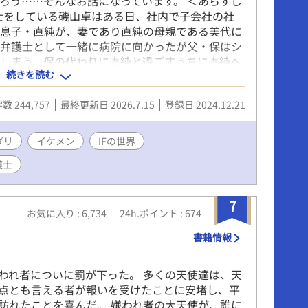
ろう……そんなお話になっています。 ＜あらすじ
士をしている磯山卓はある日、社内で子会社の社
の息子・直純が、妻であり直純の母親である美代に
、弁護士として一緒に病院に向かったが父・保はシ
てしまう。保の代わりに直純と過ごすうちに直純へ
続きを読む
きた卓は自分が里親になることを申し出て……。
い仲間たち』で連載していましたが、長くなりそう
数 244,757
最終更新日 2026.7.15
登録日 2024.12.21
独立させることにしました。 IFの世界とは繋がっ
とがあります。 R18は当分出てきませんが、将来
でR18にしています。
ダリ
イケメン
IFの世界
護士
7
お気に入り : 6,734
24h.ポイント : 674
書籍情報
われ者についに罰が下った。 多くの天使達は、天
点とも言える者が報いを受けたことに安堵し、平
訪れたことを喜んだ。 嫌われ者の大天使が、誰に