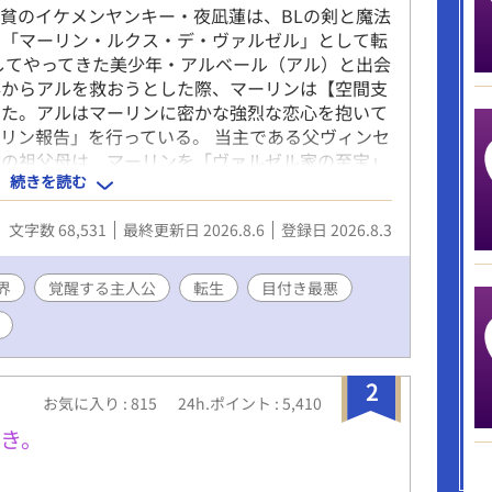
貧のイケメンヤンキー・夜凪蓮は、BLの剣と魔法
男「マーリン・ルクス・デ・ヴァルゼル」として転
してやってきた美少年・アルベール（アル）と出会
毒からアルを救おうとした際、マーリンは【空間支
った。アルはマーリンに密かな強烈な恋心を抱いて
リン報告」を行っている。 当主である父ヴィンセ
方の祖父母は、マーリンを「ヴァルゼル家の至宝」
続きを読む
溺愛を注いでいる。しかし、中身がビビりな小心者
プレッシャーに日々怯え、憂鬱を感じていた。 歴
文字数 68,531
最終更新日 2026.8.6
登録日 2026.8.3
ーリンは母エリスの名前からミドルネーム「ルク
。母が冷遇されているという壮大な勘違いをしたマ
作的に魔力を暴走させるが、アルに鎮められる。翌
界
覚醒する主人公
転生
目付き最悪
れと疲労により自室で寝込み、母への想いを巡らせ
2
お気に入り : 815
24h.ポイント : 5,410
き。