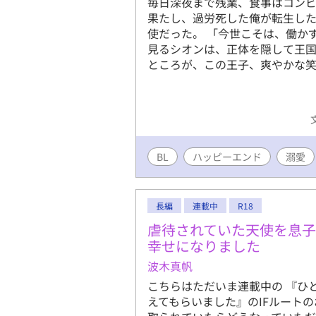
毎日深夜まで残業、食事はコン
果たし、過労死した俺が転生し
使だった。 ​「今世こそは、働か
見るシオンは、正体を隠して王
ところが、この王子、爽やかな笑
BL
ハッピーエンド
溺愛
長編
連載中
R18
虐待されていた天使を息
幸せになりました
波木真帆
こちらはただいま連載中の 『ひ
えてもらいました』のIFルート