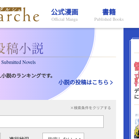
公式漫画
書籍
Official Manga
Published Books
Submitted Novels
L小説のランキングです。
小説の投稿はこちら
デ
に
×検索条件をクリアする
進行状況