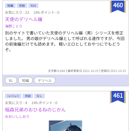
460
短編
完結
R18
お気に入り : 23
24h.ポイント : 0
天使のデリヘル嬢
海野ことり
別のサイトで書いていた天使のデリヘル嬢（男）シリーズを修正
しました。 男の娘がデリヘル嬢として呼ばれる連作ですが、今回
の前後編だけでも読めます。 軽いエロとしておやつにでもどう
ぞ。
文字数 8,666
最終更新日 2021.10.25
登録日 2021.10.25
BL
短編
デリヘル
461
ｼｮｰﾄｼｮｰﾄ
完結
なし
お気に入り : 4
24h.ポイント : 0
稲森兄弟のおひるねのじかん
おおいししおり