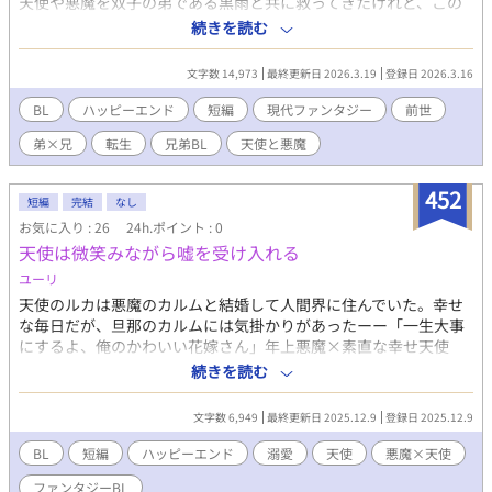
天使や悪魔を双子の弟である黒雨と共に救ってきたけれど、この
「奉仕」は実は前世の罪が原因でーー？？ 「さあ祈れ。これは兄
続きを読む
さんにしか使えない魔法だよ」一途な弟×何も知らない兄「僕も
黒くん大好きだよ！」ーー双子は来世も一緒に生まれ変わるため
文字数 14,973
最終更新日 2026.3.19
登録日 2026.3.16
に頑張ります！？
BL
ハッピーエンド
短編
現代ファンタジー
前世
弟×兄
転生
兄弟BL
天使と悪魔
452
短編
完結
なし
お気に入り : 26
24h.ポイント : 0
天使は微笑みながら嘘を受け入れる
ユーリ
天使のルカは悪魔のカルムと結婚して人間界に住んでいた。幸せ
な毎日だが、旦那のカルムには気掛かりがあったーー「一生大事
にするよ、俺のかわいい花嫁さん」年上悪魔×素直な幸せ天使
「僕だって絶対大事にします」ーー天使と悪魔の結婚には裏があ
続きを読む
る？？
文字数 6,949
最終更新日 2025.12.9
登録日 2025.12.9
BL
短編
ハッピーエンド
溺愛
天使
悪魔×天使
ファンタジーBL