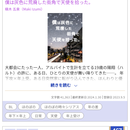
ず、それにつけくわえ恐れられ、ある日不良に絡まれてる同じ学
僕は灰色に荒廃した街角で天使を拾った。
園の生徒を勇気を出して助けようとしたのにも関わらずその生ま
槇木 五泉（Maki Izumi）
れ持った人相の悪さからその助けた生徒にまで怖れられ逃げられ
てしまう。 学は深く傷つき中等部から高等部に進学すると黒かっ
た髪を染め金髪にし、制服もネクタイを絞めなくなり、腰パンと
いうズボンのはきかたになり、こうなったら本当にグレてやろう
と決意。 もう、俺なんて…… そんな高校進学の初日、同じクラス
で隣の席になった学(ガク)とは正反対の見たことのないそれはま
るで天使のようでビスクドールような少女と間違えてしまいそう
な絶世の美少年、名前は桜木優那(さくらぎゆな) 実はその少年は
桜木龍児が新たに養子に迎えた新しい弟だったのだ! さらに家に帰
れば彼シャツスタイル？の自称弟がそこにいて……! さらにさらに
『学、おもしろい……ねえ、僕のものになりなよ』 と言って自分
大都会にたった一人、アルバイトで生計を立てる19歳の陽翔（ハ
よりふたまわりも小さい体の優那に学は押し倒されて… 優那が現
ルト）の許に、ある日、ひとりの天使が舞い降りてきた──。 年
れたその日から、学の慌ただしい日常がはじまる 突然現れた美少
下攻×年上受。ある日突然家に転がり込んできた、ほんわりと優
年は天使か悪魔か
しい年上の男性『天使』と、孤独だったバイト男子の非日常的日
続きを読む
常生活。 陽翔は、名前も、役目も、記憶の全てを失くした天使に
『ユキヒト』という名前を付けて、築三十五年・ワンルーム・ユ
文字数 41,363
最終更新日 2024.1.30
登録日 2023.9.5
ニットバス・ロフト付きの古いマンションで二人暮らしを始め
る。 中の物語は、ワンドロなどでゆっくり進めていきます。 ほの
BL
ほのぼの
ほのぼの時々シリアス
年の差
ぼのイチャイチャ、時々シリアスな包容力受け路線です。
年下×年上
日常
天使
年上受け