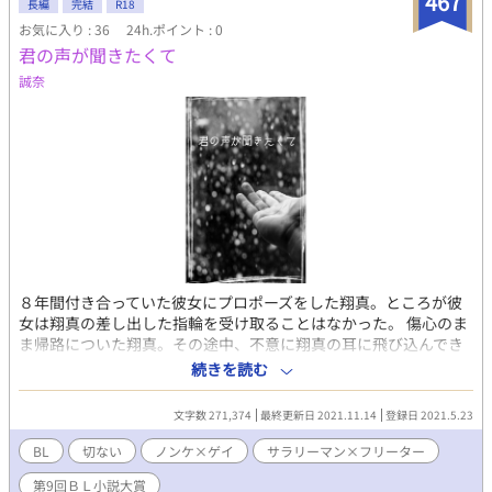
467
長編
完結
R18
お気に入り : 36
24h.ポイント : 0
君の声が聞きたくて
誠奈
８年間付き合っていた彼女にプロポーズをした翔真。ところが彼
女は翔真の差し出した指輪を受け取ることはなかった。 傷心のま
ま帰路についた翔真。その途中、不意に翔真の耳に飛び込んでき
たのは、まるで天使のような歌声だった。 翔真は天使のような歌
続きを読む
声を持つ青年、智樹に恋をした。 しかし二人の間には幾つもの壁
が立ちはだかり、次に会った時には、智樹は声を失っていた。
文字数 271,374
最終更新日 2021.11.14
登録日 2021.5.23
BL
切ない
ノンケ×ゲイ
サラリーマン×フリーター
第9回ＢＬ小説大賞