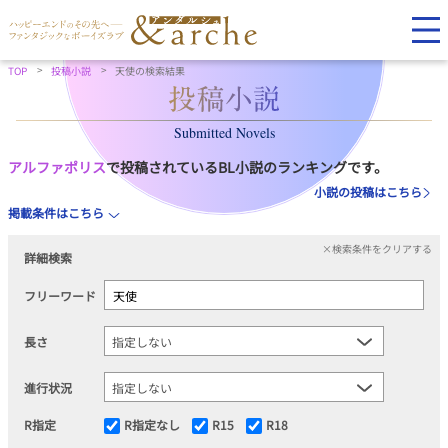
TOP
投稿小説
天使の検索結果
Submitted Novels
アルファポリス
で投稿されているBL小説のランキングです。
小説の投稿はこちら
掲載条件はこちら
×検索条件をクリアする
詳細検索
フリーワード
長さ
進行状況
R指定
R指定なし
R15
R18