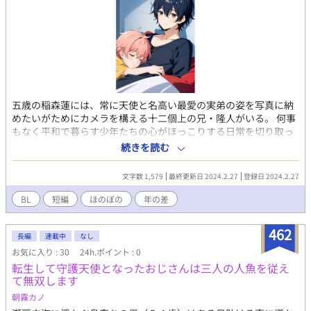
五歳の稲森蓮には、常に天使と名高い最愛の実弟の姿を写真に納
めたいがためにカメラを構える十二個上の兄・隆人がいる。 何事
もなく平和で暮らす少年たちの心がほっこりする日常を切り取っ
た話。 画像AIの表紙を用いた企画「添い寝」にて執筆したショー
続きを読む
トショートの第二段です。
文字数 1,579
最終更新日 2024.2.27
登録日 2024.2.27
BL
短編
ほのぼの
年の差
462
長編
連載中
なし
お気に入り : 30
24h.ポイント : 0
転生して守護天使となったおじさんは三人の人魚を従え
て無双します
朝霧カノ