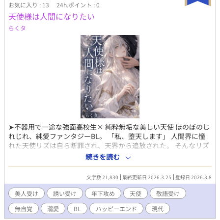
お気に入り : 13
24h.ポイント : 0
わり、 正反対の性格の２人が、 それぞれの悩みに、恋に、向き合
天使様は人間になりたい
っていくBL小説です。 R-18要素たっぷりになる予定です。 タイト
ルの横のマーク ♤→流華視点 ♡→咲羅視点 で書き分けています。
らくタ
こちらの作品は、「小説家になろう」ムーンライトノベルズにも
重複掲載しております。 R-18/R18/性描写あり/エロ/エッチ/BL/幼
なじみ/恋愛/純愛/NTR/浮気/複数/イケメン/美少年/複数プレイ/変
態/先輩/後輩/羞恥プレイ/調教/乱交//童顔/同棲//制服/元彼/元カ
レ/未練/新彼/彼氏/ 執着/年下/年上/同級生/略奪/学園/片思い/禁断/
肉体関係/コスプレ/飼い主/天使/悪魔/執事/入れ替わり/異世界/淫
乱
➤不器用で一途な強面高校生× 純粋無垢な美しい天使 ほのぼのじ
れじれ、純愛ファンタジーBL。 「私、堕天します」 人間界に憧
れた天使リズは自ら断罪され、天界から追放された。 そんなリズ
が最初に出会ったのは、強面の高校生、工藤院 陸。 陸の人を遠ざ
続きを読む
ける鋭い目つきも、最低限の言葉しか返してこない無愛想な態度
も、リズにはまったく通じず、怖がるどころか、「ともだちにな
文字数 21,830
最終更新日 2026.3.25
登録日 2026.3.8
れましたか？」と尋ねてくる純粋さに戸惑い、気づけば世話を焼
いてしまう。そうして、人間界のあらゆるものに目を輝かせるリ
美人受け
誘い受け
年下攻め
天使
敬語受け
ズに陸は少しずつ絆されていく。 「私のことが好きなら、私の身
無自覚
溺愛
BL
ハッピーエンド
現代
体を触りますか？」 「は？」 そんな2人の関係は少しづつ変化し