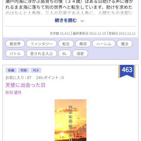
瀬戸内海に浮かぶ島育ちの僕（３４歳）はある日助ける声に導か
れるまま海に落ちて別の世界へと転生しています。助けを求めた
のはなんと人魚族。三人の兄弟である人魚に、人間たちの支配に
打ち勝つために呼ばれたのだといわれてしまう。神である調整者
続きを読む
に選ばれた僕には、神に次ぐ力が与えられている！？それって最
終兵器ってやつでは…守護天使様って柄じゃないけど、ここはひ
文字数 16,412
最終更新日 2022.12.18
登録日 2022.12.11
とつやってやるしかないみたいだ。三人の美しい人魚たちに愛さ
れながら、今僕の人間、獣人、人魚を巻き込んだ戦いが始まる。
異世界
ファンタジー
転生
無双
ハーレム
魔法
バトル
愛され主人公
BL
溺愛
463
長編
完結
R18
お気に入り : 87
24h.ポイント : 0
天使に出会った日
玖羽 望月