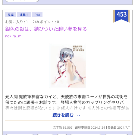
453
長編
連載中
R18
お気に入り : 1
24h.ポイント : 0
銀色の獣は、錆びついた碧い夢を見る
nokira_m
元人間 魔族軍神官なカイと、天使族の末裔ユーノが世界の均衡を
保つために頑張るお話です。 登場人物間のカップリングやリバ
等々は割と節操がないです ※成人向けです ※人外との性描写があ
ります ※未成年飲酒、喫煙の表現があります ※虐待、暴力、精神
続きを読む
遅延、心身の病を示唆する内容が含まれますのでご自衛下さい ※
基本はFujossyさんにて同名で投稿しているものと変わりません
文字数 39,507
最終更新日 2024.7.24
登録日 2024.7.7
が、再投稿にあたり、若干加筆修正しています 一部設定をにゃん