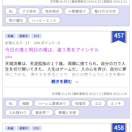
ました✨ シャルルを幸せにするまで、投稿がんばります。
文字数 36,873
最終更新日 2024.8.25
登録日 2024.8.22
天使から小悪魔に変貌した君が「俺」に授けるのは、復讐か、そ
れとも赦しのキスか？ クズな「俺」と魅力的になった君とで再
BL
クズ攻め
攻め視点
小悪魔受け
駆け引きの恋
び紡ぐ、真夏のノスタルジック・ラブ。
受け優位
ハッピーエンド
457
長編
連載中
R18
お気に入り : 17
24h.ポイント : 0
今日の僕と明日の僕は、違う男をアイシテル
aika
天城流華は、天涯孤独の１７歳。 両親に捨てられ、自分の力で人
生を切り開いてきた。 人生はゲームだ。 人の心を弄び、自分に夢
中にさせる。 男たちを手玉にとり、自らの思うように人生を動か
していた。 ある日の学校帰り。 いつもの帰り道を歩いていたはず
続きを読む
が、古びた洋館の廃墟に迷い込んでしまう。 廃墟の扉が開き、導
かれるように建物に足を踏み入れると、 暗闇の中に、綺麗な花の
文字数 22,139
最終更新日 2022.7.2
登録日 2022.3.28
装飾があしらわれた丸い鏡が浮かび上がった。 鏡の中に、天使の
ような少年が現れる。 どこか懐かしい雰囲気がするその美少年
BL
複数
ハーレム要素あり
性描写
エロ
エッチ
は、 大きく綺麗な瞳から大粒の涙を溢していた。 彼の名は、花宮
入れ替わり
異世界？
悪魔と天使
咲羅。 汚れを知らない純粋な少年。 次の日、目が覚めると、 流華
は鏡の奥の世界にいた。 花宮咲羅として。 二人の身体が入れ替わ
り、 人生が交差する。 それぞれの世界が、思わぬ方向へと展開し
458
長編
連載中
R18
ていく・・・・ 〜〜〜〜〜〜〜〜〜〜〜〜〜 ２人の中身が入れ替