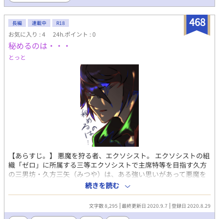
468
長編
連載中
R18
お気に入り : 4
24h.ポイント : 0
秘めるのは・・・
とっと
【あらすじ。】 悪魔を狩る者、エクソシスト。 エクソシストの組
織「ゼロ」に所属する三等エクソシストで主席特等を目指す久方
の三男坊・久方三矢（みつや）は、ある強い思いがあって悪魔を
狩っていた。 それは過去に起こった出来事、悪魔サタンに関する
続きを読む
こと。 サタンを【殺す】ため、彼は戦いに身を投じる。 言わずも
がなR１８展開になりますのでご注意を。 少しでもR１８、もしく
文字数 8,295
最終更新日 2020.9.7
登録日 2020.8.29
はR18Gが付く場合には※マークをつけますのでご注意願います