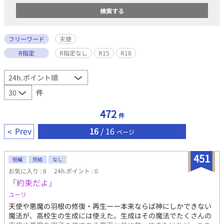
フリーワード
天使
R指定
R指定なし
R15
R18
件
472
件
Prev
16
/ 16
ページ
451
短編
完結
なし
お気に入り : 8
24h.ポイント : 0
「約束だよ」
ユーリ
天使や悪魔の羽根の修復・再生ーー本来ならば神にしかできない
魔法が、高校生の生成には使えた。生成はその魔法でたくさんの