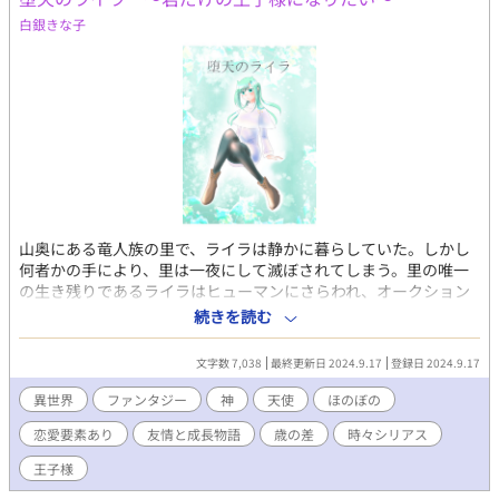
白銀きな子
山奥にある竜人族の里で、ライラは静かに暮らしていた。しかし
何者かの手により、里は一夜にして滅ぼされてしまう。里の唯一
の生き残りであるライラはヒューマンにさらわれ、オークション
の目玉商品として売られる運命をたどることになる。 そんなライ
続きを読む
ラの危機を救ったのは、「アル」と名乗る青年だった。 単純で、
何でもすぐに信じてしまうライラ。人間不信のアル。 2人の出会
文字数 7,038
最終更新日 2024.9.17
登録日 2024.9.17
いは、歯車の狂った世界を元に戻すための旅路へと繋がってい
く。 けれど2人には、お互いに抱える秘密があった──。 これ
異世界
ファンタジー
神
天使
ほのぼの
は、嘘と秘密と信頼と、友愛の物語。 そしてひとりの王子が夢を
恋愛要素あり
友情と成長物語
歳の差
時々シリアス
叶えるまでの物語だ。
王子様