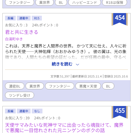
まるさんのお宅からお借りする予定です。 ▼にゃん丸さん宅はこ
ファンタジー
異世界
BL
ハッピーエンド
R18は保険
ちら https://fujossy.jp/users/nyankomarumaru/mine
454
長編
連載中
R15
お気に入り : 3
24h.ポイント : 0
君と共に生きる
白湯町ゆき
これは、天界と魔界と人間界の世界。 かつて天に仕え、人々に祈
られた天使――大神佑輝（おおかみゆうき）。 彼の翼は、光の象
徴であり、人間たちの希望の証だった。 だが任務の最中、守るべ
き村は炎に呑まれ、跡形もなく消え去った。 祈りは絶叫に変わ
続きを読む
り、救済は届かず。その瞬間、天は冷酷な裁きを下す。 ――断
罪。 背にあった純白の翼は炎に焼かれ、羽根は黒い灰となって大
文字数 51,397
最終更新日 2025.11.4
登録日 2025.10.6
地へと散った。 魂の半分を剝ぎ取られるような痛みに、佑輝は空
から引きずり落とされる。 堕天。 それは、神に見放された者の
濃密BL
異世界
ファンタジー
悪魔×天使
BL
証。 失われた力と、消えない傷跡だけを抱え、佑輝は地上の廃墟
ツンデレ受け
へと叩きつけられた。 ――雨が降っていた廃墟にて、群れなす魔
物に囲まれながらも、彼はなお剣を握る。 けれどその瞳に光はな
く、「自分にはもう価値がない」という絶望に沈んでいた。そん
455
長編
連載中
なし
な彼の前に、ひとりの悪魔が現れる。百鬼颯真（なきりそう
お気に入り : 39
24h.ポイント : 0
ま）。 場違いなほど軽い態度で、瓦礫の上から笑いかけてくる。
天使サマみたいな死神サマに出会ったら魂抜けて、魔界
だが、その瞳だけは鋭く、佑輝の奥底を見透かしていた。 「必要
で悪魔に一目惚れされた元ニンゲンのボクの話
としてくれる奴が、ひとりでもいれば――君の価値って、取り戻