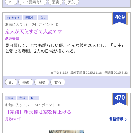
最初の数ページは登場人物の設定など、読者向けというよりは作
BL
R18要素有り
悪魔
天使
者向けの説明文が置いてあります、こちらは随時更新するのでネ
タバレを回避したい方は飛ばしてお読みください。 こちら不定期
469
更新となりますが週１ペースで更新できたらなと思っておりま
ｼｮｰﾄｼｮｰﾄ
連載中
なし
す。
お気に入り : 7
24h.ポイント : 0
恋人が天使すぎて大変です
選道美世
見目麗しく、とても愛らしい優。そんな彼を恋人とし、「天使」
と愛でる春樹。2人の日常が描かれる。
文字数 9,155
最終更新日 2025.11.28
登録日 2025.3.23
BL
短編
溺愛
甘々
470
長編
完結
R18
お気に入り : 32
24h.ポイント : 0
【完結】堕天使は空を見上げる
月歌(ﾂｷｳﾀ)
書籍情報