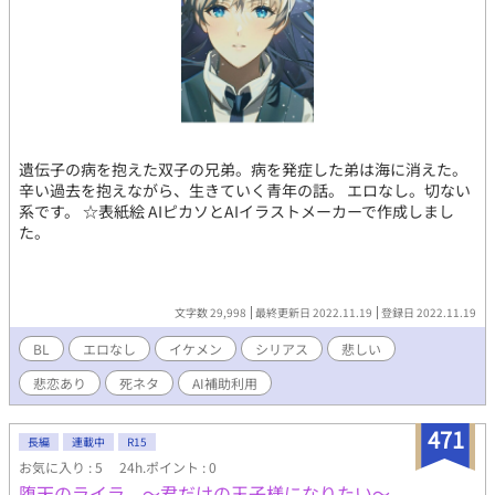
遺伝子の病を抱えた双子の兄弟。病を発症した弟は海に消えた。
辛い過去を抱えながら、生きていく青年の話。 エロなし。切ない
系です。 ☆表紙絵 AIピカソとAIイラストメーカーで作成しまし
た。
文字数 29,998
最終更新日 2022.11.19
登録日 2022.11.19
BL
エロなし
イケメン
シリアス
悲しい
悲恋あり
死ネタ
AI補助利用
471
長編
連載中
R15
お気に入り : 5
24h.ポイント : 0
堕天のライラ 〜君だけの王子様になりたい〜