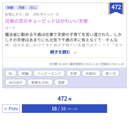
472
短編
完結
なし
お気に入り : 28
24h.ポイント : 0
兄弟の恋のキューピッドはかわいい天使
ユーリ
魔法省に勤める千歳は仕事で天使の子育てを言い渡された。しか
しその天使はあまりにも元気で千歳の手に負えなくて…そんな
時、自分を追いかけてきた弟が子育てに名乗り出て…？？ 「まさ
か俺と兄さんの子供！？」兄大好きな弟×初の子育てでお疲れな
続きを読む
兄「お仕事で預かってる天使です…」ーー兄弟の恋のキューピッ
ドはかわいい天使！
文字数 10,800
最終更新日 2026.1.26
登録日 2026.1.24
BL
短編
ハッピーエンド
天使
兄弟BL
弟×兄
ほのぼの
家族ものBL
溺愛
472
件
Prev
16
/ 16
ページ