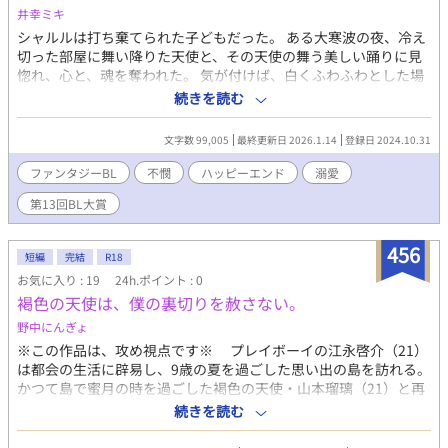
せるのかな？」 場違いなほど柔らかな声が、雷鳴よりも深く、佑
井幸ミキ
輝の胸に響いた。 けれど彼は受け入れられない。翼を失った己
シャルルは打ち棄てられた子どもだった。 ある大寒波の夜、冷え
を、救えるはずがないと信じているから。 佑輝は颯真を拒み、雨
切った部屋に舞い降りた天使と、その天使の舞う美しい踊りに見
の戦場を立ち去る。 ――堕天使と悪魔。 決して交わることのない
惚れ、心と、魂を奪われた。 気が付けば、白くふわふわとした場
はずの存在が出会ったとき、 滅びゆく世界に、新たな物語が幕を
所にいて……。 大寒波の夜、ボクは天使サマに出会った。 すごく
続きを読む
開ける。
きれいでステキで、見惚れていたら、心だけじゃなく、魂まで奪
われてしまったみたい。 気が付いたら、白くてふわふわしたとこ
文字数 99,005
最終更新日 2026.1.14
登録日 2024.10.31
ろにいた。 天使サマはホントは死神サマで、ボクは死んじゃった
んだって。 ごめんね、魔界にまで連れてきちゃって……とすごく
ファンタジーBL
不憫
ハッピーエンド
溺愛
謝られたけど、ボク、ここにいたら、もう、パパに怒られたりぶ
第13回BL大賞
たれたりしないし、寒さでぶるぶる震えなくていいってコト？ ボ
クは、天使な死神サマの元で暮らすことになった。死神サマ、す
っごくきらきらした魔王サマと結婚してて、ボクは、何故だか二
456
短編
完結
R18
人に、シャルユエルと名前を付けられ、二人の子どもなることに
お気に入り : 19
24h.ポイント : 0
なったり、ちびっこ悪魔にイジワルされてると思ったらじつは一
褐色の天使は、僕の裏切りを赦さない。
目惚れされてたり。 ボク、ただのごくごくフツーなニンゲンだっ
たハズなのにな？！ ネグレクトされた少年が、天使みたいな死神
野中にんぎょ
サマに拾われて、魔界で幸せになるお話です。 冒頭、ネグレクト
※この作品は、攻め視点です※ プレイボーイの江永啓介（21）
の描写があります。 今のところ、主人公の少年シャルルの癒しと
は都会の生活に辟易し、9歳の夏を過ごした思い出の島を訪れる。
成長の物語となっております。 恋愛のお話になるまでは、ゆっく
かつて島で蜜月の時を過ごした褐色の天使・山本瑠璃（21）と再
りペースの予定ですが、脇カプ（魔王サマ✕死神サマ）は、主人
会する啓介だったが、瑠璃の様子がどこかおかしい。実は、啓介
続きを読む
公の目に留まらぬところで、わりとイチャイチャしてます。 第13
には「島を去る日におばけトンネルで会おう」という瑠璃との約
回BL大賞に参加しました。 投票やいいね、感想ありがとうござい
束を破った過去があり、瑠璃は啓介に愛憎を抱いていた……。