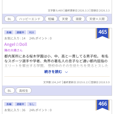
文字数 9,469
最終更新日 2026.3.3
登録日 2026.3.3
BL
ハッピーエンド
短編
天使
溺愛
天使×人間
465
長編
連載中
R18
お気に入り : 14
24h.ポイント : 0
Angel☆Doll
隣の大橋さん
都内某所にある桜木学園は小、中、高と一貫してる男子校。 有名
なスポーツ選手や学者、角界の著名人の息子など通い都内屈指の
エリートを輩出する学園。 登校中のその生徒たちを見るとスレた
着こなしをする生徒は誰一人もおらず、髪も黒で短髪、清楚な男
続きを読む
子生徒ばかりだ。 そんな学校の高等部に通う自称不良高校生、桜
木学(サクラギガク)１６歳。 学は桜木学園の理事長である桜木龍
文字数 104,147
最終更新日 2019.6.13
登録日 2018.9.9
児の息子である。 元は勉強熱心で真面目で大人しい生徒だったが
生まれ持った尖った獣ような歯、鋭い眼光、すでに瞳孔が開いて
BL
高校生
いるような悪い目付き、その凶悪な人相と２メートル近い巨大な
身長で生徒達から恐れられ言われようのない 『地獄からやって来
466
た魔王』 等と異名をつけられ気づけば学園の生徒どころか先生に
長編
連載中
なし
まで 『学(がく)様』と呼ばれ、友達が欲しいのになかなか出来
お気に入り : 36
24h.ポイント : 0