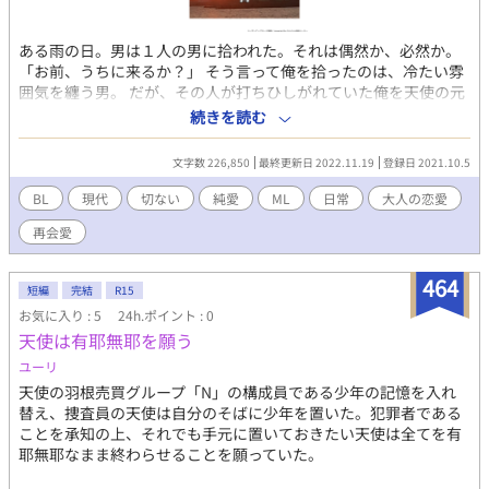
ある雨の日。男は１人の男に拾われた。それは偶然か、必然か。
「お前、うちに来るか？」 そう言って俺を拾ったのは、冷たい雰
囲気を纏う男。 だが、その人が打ちひしがれていた俺を天使の元
へ導いてくれた。 登場人物 土居 武琉(どい たける) 大江 希海(おお
続きを読む
え のぞみ)職業 カメラマン 橋本 香緒(はしもと かお)職業 モデル 三
条 響(さんじょう ひびき)職業 俳優 初出はエブリスタ様にて。 本
文字数 226,850
最終更新日 2022.11.19
登録日 2021.10.5
編 2019.10.5〜2020.3.31 それなりに古い作品なので、加筆修正
しております。 エブリスタ様のほうでは、番外編やＳＳも公開
BL
現代
切ない
純愛
ML
日常
大人の恋愛
済。 (2022.11月〜ほぼ転載しています) ほとんどの話にＲシーン
再会愛
はありませんが、一部に入るためレーティングをＲ１８に変更し
ました。 関連作品 「One night stand after〜俺様カメラマンは私
を捉えて離さない〜」 「【R-18】月の名前〜年上カメラマンと訳
464
短編
完結
R15
あり彼女の蜜月まで〜」 同じ登場人物が出てきます。
お気に入り : 5
24h.ポイント : 0
天使は有耶無耶を願う
ユーリ
天使の羽根売買グループ「N」の構成員である少年の記憶を入れ
替え、捜査員の天使は自分のそばに少年を置いた。犯罪者である
ことを承知の上、それでも手元に置いておきたい天使は全てを有
耶無耶なまま終わらせることを願っていた。