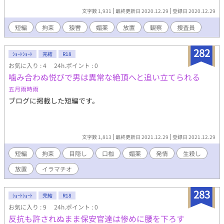
文字数 1,931
最終更新日 2020.12.29
登録日 2020.12.29
短編
拘束
猿轡
媚薬
放置
観察
捜査員
282
ｼｮｰﾄｼｮｰﾄ
完結
R18
お気に入り : 4
24h.ポイント : 0
噛み合わぬ悦びで男は異常な絶頂へと追い立てられる
五月雨時雨
ブログに掲載した短編です。
文字数 1,813
最終更新日 2021.12.29
登録日 2021.12.29
短編
拘束
目隠し
口枷
媚薬
発情
生殺し
放置
イラマチオ
283
ｼｮｰﾄｼｮｰﾄ
完結
R18
お気に入り : 9
24h.ポイント : 0
反抗も許されぬまま保安官達は惨めに腰を下ろす