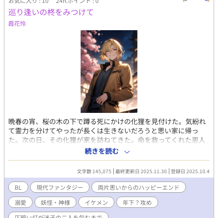
お気に入り : 10
24h.ポイント : 0
巡り逢いの柊をみつけて
霞花怜
晩春の宵、桜の木の下で蹲る死にかけの化狸を見付けた。気紛れ
て霊力を分けてやったが長くは生きないだろうと思い家に帰っ
た。次の日、その化狸が家を訪ねてきた。命を救ってくれた恩人
に恩返しがしたいと、化狸が言う。まだ完全に命が繋がった訳で
続きを読む
はない化狸を放置できず「次の主が見付かるまでの期間限定」で
契約し、その間だけ恩返しをしてもらうことに。化狸と伝奇小説
文字数 145,075
最終更新日 2025.11.30
登録日 2025.10.4
家の奇妙な同棲生活が始まった。 素直で可愛いくてイケメンな(人
型見目24歳・妖怪年齢80歳)アルビノ化狸(攻)と、35歳天然タラシ
BL
現代ファンタジー
両片思いからのハッピーエンド
ややチャラめな優男(受)のモダモダ両片思いからのイチャラブで
溺愛
妖怪・神様
イケメン
年下？攻め
す。 『仄暗い灯が迷子の二人を包むまで』のサイドストーリー。
話としては独立しているので、上記作品を知らなくても単体で楽
仄暗い灯が迷子の二人を包むまで