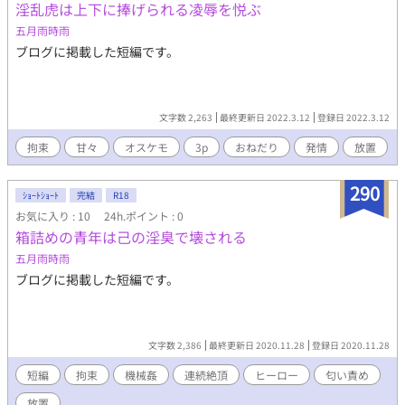
淫乱虎は上下に捧げられる凌辱を悦ぶ
五月雨時雨
ブログに掲載した短編です。
文字数 2,263
最終更新日 2022.3.12
登録日 2022.3.12
拘束
甘々
オスケモ
3p
おねだり
発情
放置
290
ｼｮｰﾄｼｮｰﾄ
完結
R18
お気に入り : 10
24h.ポイント : 0
箱詰めの青年は己の淫臭で壊される
五月雨時雨
ブログに掲載した短編です。
文字数 2,386
最終更新日 2020.11.28
登録日 2020.11.28
短編
拘束
機械姦
連続絶頂
ヒーロー
匂い責め
放置