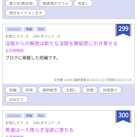
美少年(無自覚)
無表情がデフォ
世直し
ハイテーションで言われた数分後、 車にはねられ命を落としてし
まった。 おっちょこちょいの神様の謝罪？とおまけで、 異世界に
残念なイケメン王子
飛ばされました。 今度こそ幸せに……。 第二の人生、異世界で丸
ごとやり直します。 おっちょこちょいの神様と個性豊かな神様た
299
ちと 異世界の世直ししながら恋愛？物語？！
ｼｮｰﾄｼｮｰﾄ
完結
R18
お気に入り : 6
24h.ポイント : 0
淫獄からの解放は新たな淫獄を無慈悲に引き寄せる
五月雨時雨
ブログに掲載した短編です。
文字数 2,594
最終更新日 2023.9.19
登録日 2023.9.19
短編
拘束
連続絶頂
生殺し
放置
快楽堕ち
おねだり
300
ｼｮｰﾄｼｮｰﾄ
完結
R18
お気に入り : 6
24h.ポイント : 0
男達は一人残らず淫欲に堕ちる
五月雨時雨