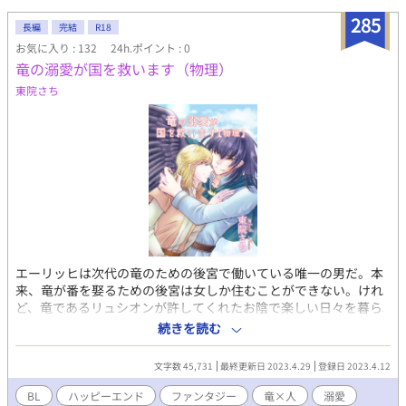
285
長編
完結
R18
お気に入り : 132
24h.ポイント : 0
竜の溺愛が国を救います（物理）
東院さち
エーリッヒは次代の竜のための後宮で働いている唯一の男だ。本
来、竜が番を娶るための後宮は女しか住むことができない。けれ
ど、竜であるリュシオンが許してくれたお陰で楽しい日々を暮ら
していた。 ある日大人になったリュシオンに「エーリッヒ、これ
続きを読む
からは私の相手をしてもらう。竜の気は放置しておくと危険なん
だ。番を失った竜が弱るのは、自分の気を放てないからだ。番に
文字数 45,731
最終更新日 2023.4.29
登録日 2023.4.12
することが出来なくて申し訳ないが……」と言われて、身代わり
となることを決めた。竜が危険ということは災害に等しいことな
BL
ハッピーエンド
ファンタジー
竜×人
溺愛