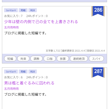
のだ。 そして身代わりとなったエーリッヒは二年の時を過ご
し……、ついにリュシオンの番が後宮へとやってくることにな
286
り……。 以前投稿した作品の改稿したものです。
ｼｮｰﾄｼｮｰﾄ
完結
R18
お気に入り : 7
24h.ポイント : 0
少年は壁の内側で己の全てを上書きされる
五月雨時雨
ブログに掲載した短編です。
文字数 1,732
最終更新日 2021.4.4
登録日 2021.4.4
短編
拘束
調教
口枷
放置
連続絶頂
スパイ
287
ｼｮｰﾄｼｮｰﾄ
完結
R18
お気に入り : 6
24h.ポイント : 0
男は檻と着ぐるみに囚われる
五月雨時雨
ブログに掲載した短編です。