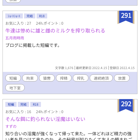
291
ｼｮｰﾄｼｮｰﾄ
完結
R18
お気に入り : 27
24h.ポイント : 0
牛達は惨めに雄と雌のミルクを搾り取られる
五月雨時雨
ブログに掲載した短編です。
文字数 1,676
最終更新日 2022.4.15
登録日 2022.4.15
短編
拘束
猿轡
搾精
搾乳
連続絶頂
放置
地下室
292
短編
完結
R18
お気に入り : 16
24h.ポイント : 0
そんな餌に釣られない淫魔はいない
すずの
知り合いの淫魔が強くなって帰って来た。一体どれほど精力の強
い者を見つけて来たのか。その秘密が知りたくて友人の頼まれご