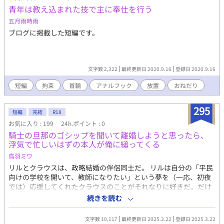
青年は教え込まれた技で主に奉仕を行う
五月雨時雨
ブログに掲載した短編です。
文字数 2,322
最終更新日 2020.9.16
登録日 2020.9.16
短編
拘束
首輪
アナルフック
放置
おねだり
295
短編
完結
R18
お気に入り : 199
24h.ポイント : 0
騎士の旦那のゴシップを聞いて離婚しようと思ったら、
浮気で忙しいはずの本人が俺に縋ってくる
鳥羽ミワ
リルとクラウスは、政略結婚の伴侶同士だ。 リルは自分の「平民
向けの学校を開いて、教師になりたい」という夢を（一応、初夜
では）応援してくれたクラウスのことがそれなりに好きだ。だけ
どクラウスは初夜の後から、全然リルに構ってくれない。その
続きを読む
上、クラウスは婚前、プレイボーイで鳴らしていた。だから、リ
ルはいつも不安だった。 それでもめげずに仕事をしたり、クラウ
文字数 10,117
最終更新日 2025.3.22
登録日 2025.3.22