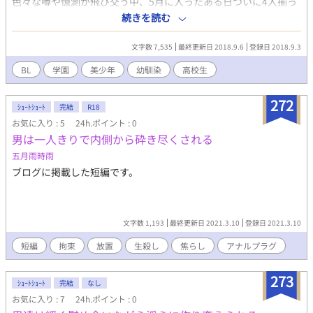
色々な噂や憶測が飛び交う中、5月に入ったある日ついに4人揃っ
て登校してきた。美形揃いの4人と何故かもう1人、異彩を放つ5
続きを読む
人目の人物が含まれていた 他サイトで似たような設定の未完結の
作品がありましたら、それは書き散らして放置した昔の私自身の
文字数 7,535
最終更新日 2018.9.6
登録日 2018.9.3
作品である可能性がが高いと思われます。ご了承ください。 今度
こそは完結まで頑張りたいのでゆっくりですがよろしくお願いし
BL
学園
美少年
幼馴染
高校生
ます。
272
ｼｮｰﾄｼｮｰﾄ
完結
R18
お気に入り : 5
24h.ポイント : 0
男は一人きりで内側から砕き尽くされる
五月雨時雨
ブログに掲載した短編です。
文字数 1,193
最終更新日 2021.3.10
登録日 2021.3.10
短編
拘束
放置
生殺し
焦らし
アナルプラグ
273
ｼｮｰﾄｼｮｰﾄ
完結
なし
お気に入り : 7
24h.ポイント : 0