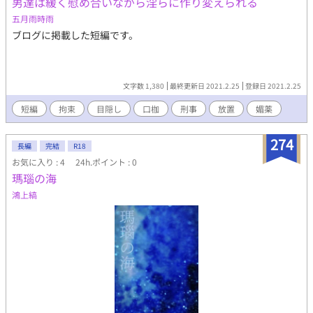
男達は緩く慰め合いながら淫らに作り変えられる
五月雨時雨
ブログに掲載した短編です。
文字数 1,380
最終更新日 2021.2.25
登録日 2021.2.25
短編
拘束
目隠し
口枷
刑事
放置
媚薬
274
長編
完結
R18
お気に入り : 4
24h.ポイント : 0
瑪瑙の海
鴻上縞