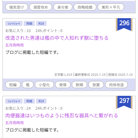
スへ手紙を送ったりして過ごしていたリル。そんなある日、夫の
浮気の噂がゴシップニュースとして耳に入った！ キレたリルは、
強気受け
溺愛攻め
身分差
政略結婚
美形×平凡
離婚を切り出す。だけどクラウスは、リルが好きだから離婚した
くないらしい。 「初夜できみが語ってくれた夢を、俺は、大事に
296
したかった」 「きみの学校を開くという夢には、お金がいるだろ
ｼｮｰﾄｼｮｰﾄ
完結
R18
う。だから稼いで、その金を持って、きみに告白しようとし
お気に入り : 10
24h.ポイント : 0
て……」 「きみに信じてもらえるなら、なんだってする」 今、な
改造された男達は檻の中で人知れず獣に堕ちる
んでもって言ったな？ リルはクラウスへ、今すぐ自分を抱けと要
五月雨時雨
求する。誰も自分たちの関係へ、ケチをつけられないように。 二
ブログに掲載した短編です。
人は寝室へとなだれこみ、白昼堂々、初夜をやりなおす――。 放
置夫、渾身の謝罪セックス！ 誠意ってやつを見せてみろ！ ※ア
ルファポリス、ムーンライトノベルズ、pixivへ掲載しています
文字数 1,919
最終更新日 2020.7.19
登録日 2020.7.19
短編
檻
小型化
発情
飲精
放置
肉体改造
297
ｼｮｰﾄｼｮｰﾄ
完結
R18
お気に入り : 24
24h.ポイント : 0
肉便器達はいつものように残忍な器具へと繋がれる
五月雨時雨
ブログに掲載した短編です。