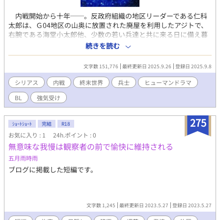
内戦開始から十年──。反政府組織の地区リーダーである仁科
太郎は、Ｇ04地区の山奥に放置された廃屋を利用したアジトで、
右腕である海堂小太郎他、少数の若い兵達と共に来る日に備え暮
らしていた。 しかし、突然司令部からＧ04地区に派遣された一
続きを読む
人の兵、佐伯雄介の存在が、組織の均衡を徐々に食い荒らしなが
ら、悍ましい内戦の真実を明らかにしていく。 野菜を届けにく
文字数 151,776
最終更新日 2025.9.26
登録日 2025.9.8
る老婆、子供を求める女、拳を振り上げる若者達──この戦争
は、一体誰の為のものなのか。
シリアス
内戦
終末世界
兵士
ヒューマンドラマ
BL
強気受け
275
ｼｮｰﾄｼｮｰﾄ
完結
R18
お気に入り : 1
24h.ポイント : 0
無意味な我慢は観察者の前で愉快に維持される
五月雨時雨
ブログに掲載した短編です。
文字数 1,245
最終更新日 2023.5.27
登録日 2023.5.27