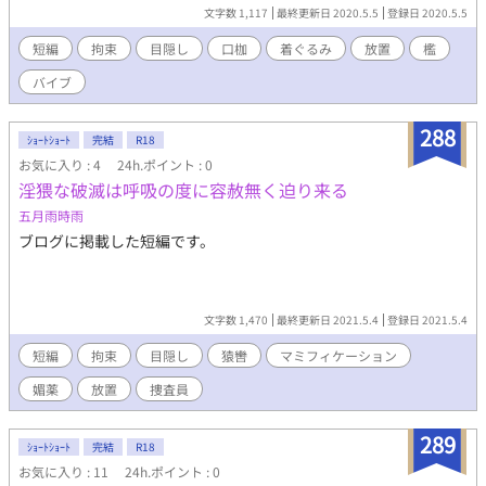
文字数 1,117
最終更新日 2020.5.5
登録日 2020.5.5
短編
拘束
目隠し
口枷
着ぐるみ
放置
檻
バイブ
288
ｼｮｰﾄｼｮｰﾄ
完結
R18
お気に入り : 4
24h.ポイント : 0
淫猥な破滅は呼吸の度に容赦無く迫り来る
五月雨時雨
ブログに掲載した短編です。
文字数 1,470
最終更新日 2021.5.4
登録日 2021.5.4
短編
拘束
目隠し
猿轡
マミフィケーション
媚薬
放置
捜査員
289
ｼｮｰﾄｼｮｰﾄ
完結
R18
お気に入り : 11
24h.ポイント : 0