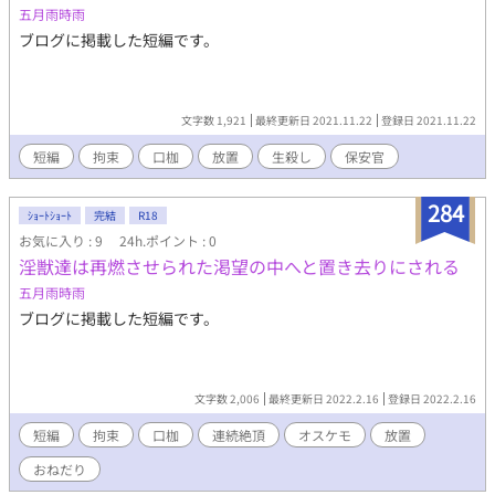
五月雨時雨
ブログに掲載した短編です。
文字数 1,921
最終更新日 2021.11.22
登録日 2021.11.22
短編
拘束
口枷
放置
生殺し
保安官
284
ｼｮｰﾄｼｮｰﾄ
完結
R18
お気に入り : 9
24h.ポイント : 0
淫獣達は再燃させられた渇望の中へと置き去りにされる
五月雨時雨
ブログに掲載した短編です。
文字数 2,006
最終更新日 2022.2.16
登録日 2022.2.16
短編
拘束
口枷
連続絶頂
オスケモ
放置
おねだり