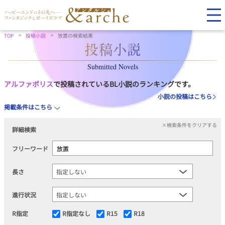
TOP
投稿小説
放置の検索結果
Submitted Novels
アルファポリス
で投稿されているBL小説のランキングです。
小説の投稿はこちら
掲載条件はこちら
×検索条件をクリアする
詳細検索
フリーワード
長さ
進行状況
R指定
R指定なし
R15
R18