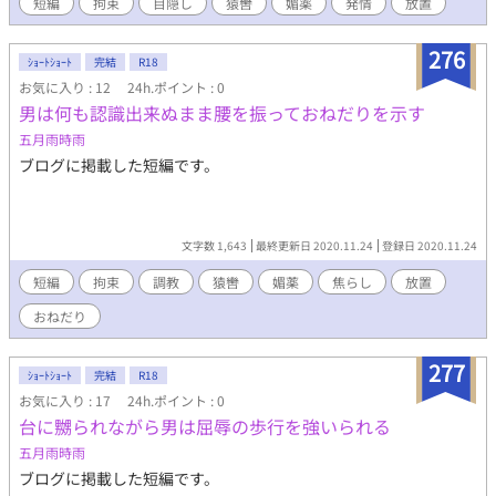
短編
拘束
目隠し
猿轡
媚薬
発情
放置
276
ｼｮｰﾄｼｮｰﾄ
完結
R18
お気に入り : 12
24h.ポイント : 0
男は何も認識出来ぬまま腰を振っておねだりを示す
五月雨時雨
ブログに掲載した短編です。
文字数 1,643
最終更新日 2020.11.24
登録日 2020.11.24
短編
拘束
調教
猿轡
媚薬
焦らし
放置
おねだり
277
ｼｮｰﾄｼｮｰﾄ
完結
R18
お気に入り : 17
24h.ポイント : 0
台に嬲られながら男は屈辱の歩行を強いられる
五月雨時雨
ブログに掲載した短編です。