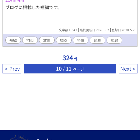
ブログに掲載した短編です。
文字数 1,343
最終更新日 2020.5.2
登録日 2020.5.2
短編
拘束
放置
媚薬
発情
観察
調教
324
件
Prev
10
/ 11
Next
ページ