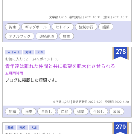
文字数 1,615
最終更新日 2021.10.31
登録日 2021.10.31
拘束
ギャグボール
ヒトイヌ
強制歩行
媚薬
アナルフック
連続絶頂
放置
278
ｼｮｰﾄｼｮｰﾄ
完結
R18
お気に入り : 2
24h.ポイント : 0
青年達は離れた仲間と共に欲望を肥大化させられる
五月雨時雨
ブログに掲載した短編です。
文字数 1,288
最終更新日 2022.4.20
登録日 2022.4.20
短編
拘束
目隠し
口枷
媚薬
生殺し
放置
279
長編
完結
R18