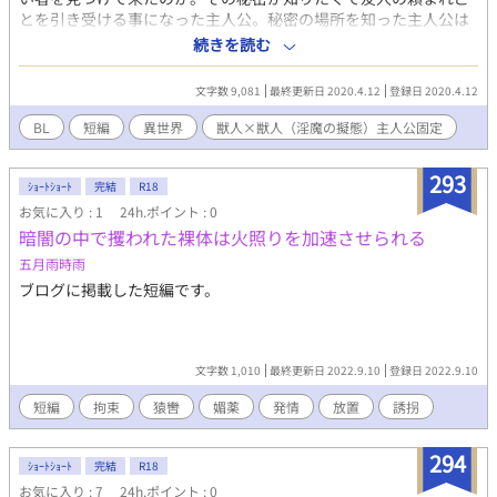
とを引き受ける事になった主人公。秘密の場所を知った主人公は
早速とその場所へ、獣人に擬態して行くのだった。※色々注意、
続きを読む
いきなりエロ注意です。余りに放置していたので生存報告的な適
当短編です。
文字数 9,081
最終更新日 2020.4.12
登録日 2020.4.12
BL
短編
異世界
獣人×獣人（淫魔の擬態）主人公固定
293
ｼｮｰﾄｼｮｰﾄ
完結
R18
お気に入り : 1
24h.ポイント : 0
暗闇の中で攫われた裸体は火照りを加速させられる
五月雨時雨
ブログに掲載した短編です。
文字数 1,010
最終更新日 2022.9.10
登録日 2022.9.10
短編
拘束
猿轡
媚薬
発情
放置
誘拐
294
ｼｮｰﾄｼｮｰﾄ
完結
R18
お気に入り : 7
24h.ポイント : 0