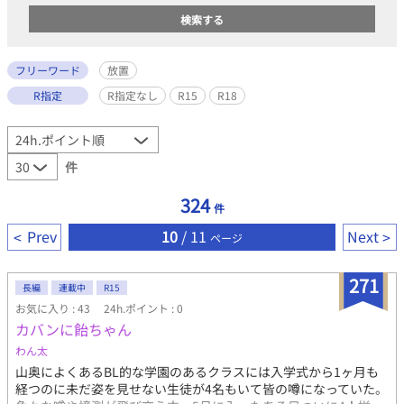
フリーワード
放置
R指定
R指定なし
R15
R18
件
324
件
Prev
10
/ 11
Next
ページ
271
長編
連載中
R15
お気に入り : 43
24h.ポイント : 0
カバンに飴ちゃん
わん太
山奥によくあるBL的な学園のあるクラスには入学式から1ヶ月も
経つのに未だ姿を見せない生徒が4名もいて皆の噂になっていた。