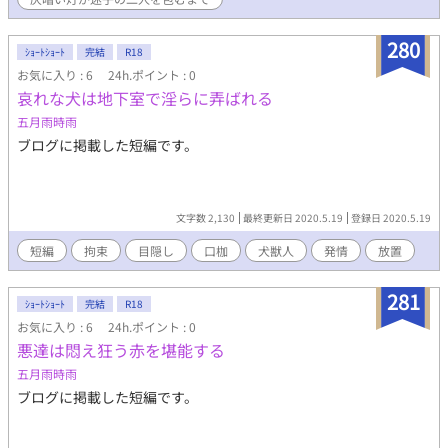
しめます。 後半が仄暗色が強いです。 作中に仄暗出演中の霧咲紗
月、重田優士、神倉梛木、須能忍、桜谷陽人が登場します。 逢と
280
柊は、仄暗Ⅴからサブキャラで登場予定。
ｼｮｰﾄｼｮｰﾄ
完結
R18
お気に入り : 6
24h.ポイント : 0
哀れな犬は地下室で淫らに弄ばれる
五月雨時雨
ブログに掲載した短編です。
文字数 2,130
最終更新日 2020.5.19
登録日 2020.5.19
短編
拘束
目隠し
口枷
犬獣人
発情
放置
281
ｼｮｰﾄｼｮｰﾄ
完結
R18
お気に入り : 6
24h.ポイント : 0
悪達は悶え狂う赤を堪能する
五月雨時雨
ブログに掲載した短編です。