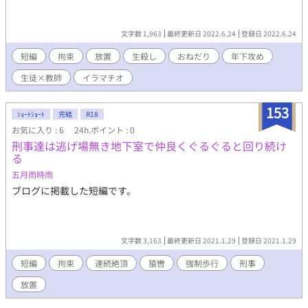
文字数 1,963
最終更新日 2022.6.24
登録日 2022.6.24
短編
拘束
放置
生殺し
おねだり
年下攻め
生徒×教師
イラマチオ
153
ｼｮｰﾄｼｮｰﾄ
完結
R18
お気に入り : 6
24h.ポイント : 0
刑事達は逃げ場無き地下室で仲良くぐるぐると回り続け
る
五月雨時雨
ブログに掲載した短編です。
文字数 3,163
最終更新日 2021.1.29
登録日 2021.1.29
短編
拘束
連続絶頂
猿轡
強制歩行
刑事
放置