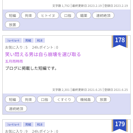
文字数 1,792
最終更新日 2023.2.19
登録日 2023.2.19
短編
拘束
ヒトイヌ
口枷
媚薬
連続絶頂
放置
178
ｼｮｰﾄｼｮｰﾄ
完結
R18
お気に入り : 5
24h.ポイント : 0
笑い悶える男は自ら崩壊を選び取る
五月雨時雨
ブログに掲載した短編です。
文字数 2,301
最終更新日 2021.6.25
登録日 2021.6.25
短編
拘束
口枷
くすぐり
機械姦
放置
連続絶頂
179
ｼｮｰﾄｼｮｰﾄ
完結
R18
お気に入り : 9
24h.ポイント : 0