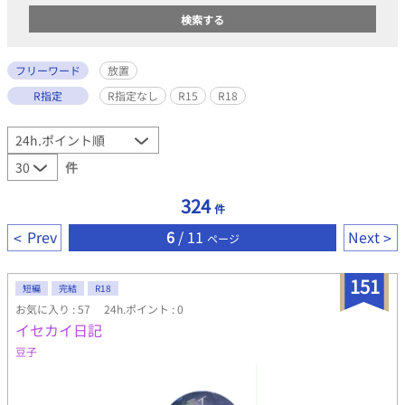
フリーワード
放置
R指定
R指定なし
R15
R18
件
324
件
Prev
6
/ 11
Next
ページ
151
短編
完結
R18
お気に入り : 57
24h.ポイント : 0
イセカイ日記
豆子