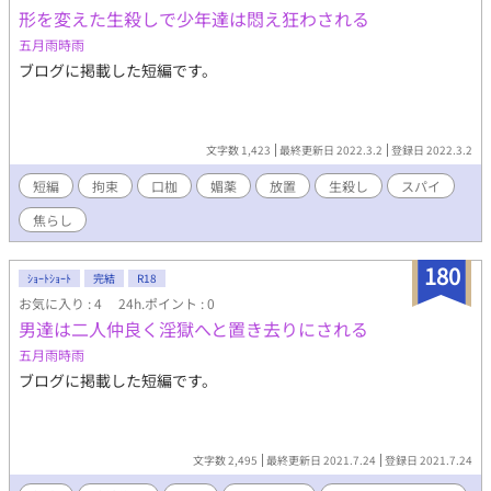
形を変えた生殺しで少年達は悶え狂わされる
五月雨時雨
ブログに掲載した短編です。
文字数 1,423
最終更新日 2022.3.2
登録日 2022.3.2
短編
拘束
口枷
媚薬
放置
生殺し
スパイ
焦らし
180
ｼｮｰﾄｼｮｰﾄ
完結
R18
お気に入り : 4
24h.ポイント : 0
男達は二人仲良く淫獄へと置き去りにされる
五月雨時雨
ブログに掲載した短編です。
文字数 2,495
最終更新日 2021.7.24
登録日 2021.7.24