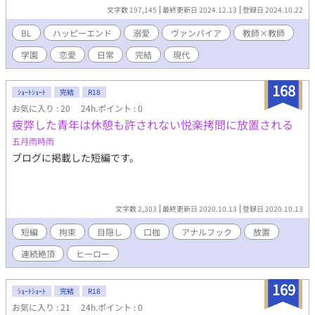
『ヴァンパイア』そっくりの体質を持った人間。 人間から生ま
文字数 197,145
最終更新日 2024.12.13
登録日 2024.10.22
れ、人間として育つ彼らは、価値観は人間であって。 人間同様に
老いて、寿命で死ぬ。 十字架やニンニクは平気。 鏡にうつるし、
BL
ハッピーエンド
溺愛
ヴァンパイア
教師×教師
太陽を浴びても灰にならない。 夜にちょっと強くて、少し身体能
学園
恋愛
日常
完結
現代
力が強い程度。 月に一回、どうしようもない吸血衝動が来るとい
う苦しみにどうにか対処しないといけない。 放置すれば、見た目
のある一部が変化してしまう。 それに、激しい飢餓に似た症状
168
ｼｮｰﾄｼｮｰﾄ
完結
R18
は、うっかり理性が揺らぎかねない。 人を傷つけたくはない。だ
お気に入り : 20
24h.ポイント : 0
から自分なりの対処法を探す。 現代に生きるヴァンパイアは、優
疲弊した青年は休憩も許されない悦楽拷問に放置される
しくて、お人好しで、ちょっとへっぽこで、少しだけ臆病で。 強
く美しい存在だった。 ヴァンパイアという言葉にこめられた残虐
五月雨時雨
性はどこへやら。 少なくとも、この青年は人間を一度も襲うこと
ブログに掲載した短編です。
なく大人になった。 『人間』の朝霧令一は、私立アヤザワ高校の
生物教師。 人付き合い朝霧が少し気を許すのは、同い年の国語教
師、小宮山桐生だった。 桐生が朝霧にカミングアウトしたのは、
自分がヴァンパイア体質であるということ。 穏やかで誰にでも優
文字数 2,303
最終更新日 2020.10.13
登録日 2020.10.13
しく、教師の鑑のような桐生にコンプレックスを抱きながらも、
数少ない友人として接していたある日。 宿直の夜、朝霧は、桐生
短編
拘束
目隠し
口枷
アナルフック
放置
の秘密を目撃してしまった。 桐生（ヴァンパイア体質）×朝霧
連続絶頂
ヒーロー
（人間）です。 ヘタレ攻に見せかけて、ここぞという時や怒りで
（受ではなく怒った相手に）豹変する獣攻。 無愛想の俺様受に見
せかけて、恋愛経験ゼロで初心で必死の努力家で、勢い任せの猪
169
ｼｮｰﾄｼｮｰﾄ
完結
R18
突猛進受です。 攻の身長１８９cm、受の身長１７１cmです。 穏
お気に入り : 21
24h.ポイント : 0
やか笑顔攻×無愛想受です。 リアル教師っぽい年齢設定にしたの