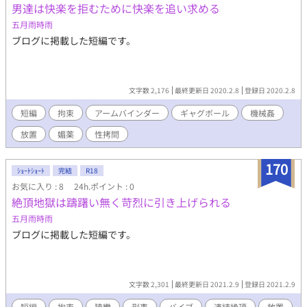
男達は快楽を拒むために快楽を追い求める
で、年齢高すぎ！と思った方は、脳内で２５歳くらいに修正お願
いいたします。 できるだけ男同士の恋愛は双方とも男っぽく書き
五月雨時雨
たい、と思っています。 頑張ります！ 性的表現が苦手な方は、●
ブログに掲載した短編です。
印のあるタイトルを読み飛ばしてください。 割と問題なく話が繋
がると思います。 時にコミカルに、時に切なく、時にシリアスな
二人の物語を、あなたへ。
文字数 2,176
最終更新日 2020.2.8
登録日 2020.2.8
短編
拘束
アームバインダー
ギャグボール
機械姦
放置
媚薬
性拷問
170
ｼｮｰﾄｼｮｰﾄ
完結
R18
お気に入り : 8
24h.ポイント : 0
絶頂地獄は躊躇い無く苛烈に引き上げられる
五月雨時雨
ブログに掲載した短編です。
文字数 2,301
最終更新日 2021.2.9
登録日 2021.2.9
短編
拘束
猿轡
刑事
バイブ
連続絶頂
放置