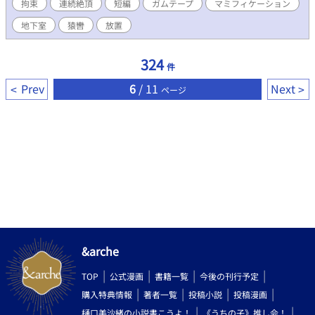
拘束
連続絶頂
短編
ガムテープ
マミフィケーション
地下室
猿轡
放置
324
件
Prev
6
/ 11
Next
ページ
&arche
TOP
公式漫画
書籍一覧
今後の刊行予定
購入特典情報
著者一覧
投稿小説
投稿漫画
樋口美沙緒の小説書こうよ！
《うちの子》推し会！