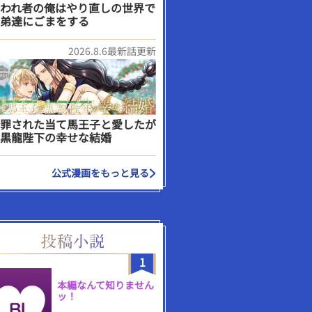
われ者の俺はやり直しの世界で
弟達にごまをする
2026.8.6最新話更新
罪された当て馬王子と愛したが
黒龍陛下の幸せな結婚
公式漫画をもっと見る
1
本編なんて知りません
ッ！