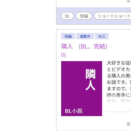
文
BL
短編
ショートショート
短編
連載中
R15
隣人 (BL、完結)
Oj
大好きな従
とビデオカ
る隣人の男
お話です。
ますので、
姉の美幸に
美幸…郁美
手。小金持
す。ちょこ
禁止という
文
のご褒美」