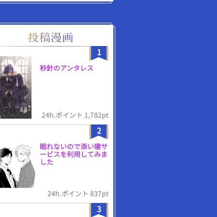
1
秒針のアンタレス
24h.ポイント 1,782pt
2
眠れないので添い寝サ
ービスを利用してみま
した
24h.ポイント 837pt
3