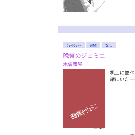
也の恋人 
開斗の恋人
更新する予
ｼｮｰﾄｼｮｰﾄ
完結
なし
晩餐のジェミニ
木偶舞屋
机上に並べ
緒にいた―