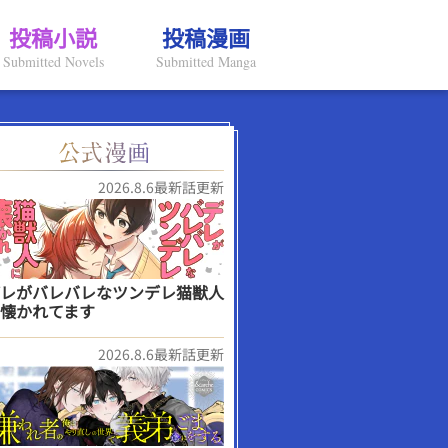
投稿小説
投稿漫画
Submitted Novels
Submitted Manga
2026.8.6最新話更新
レがバレバレなツンデレ猫獣人
懐かれてます
2026.8.6最新話更新