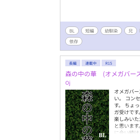
BL
短編
幼馴染
兄
依存
長編
連載中
R15
森の中の華 (オメガバース
Oj
オメガバー
い。 コン
す。 ちょ
ガ受けです
楽しみいた
と思います
に合い続け
がオメガの