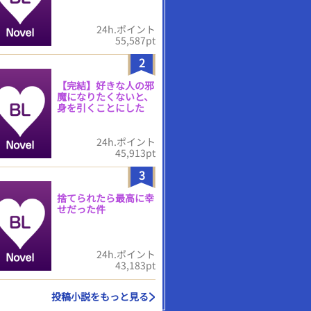
24h.ポイント
55,587pt
2
【完結】好きな人の邪
魔になりたくないと、
身を引くことにした
24h.ポイント
45,913pt
3
捨てられたら最高に幸
せだった件
24h.ポイント
43,183pt
投稿小説をもっと見る