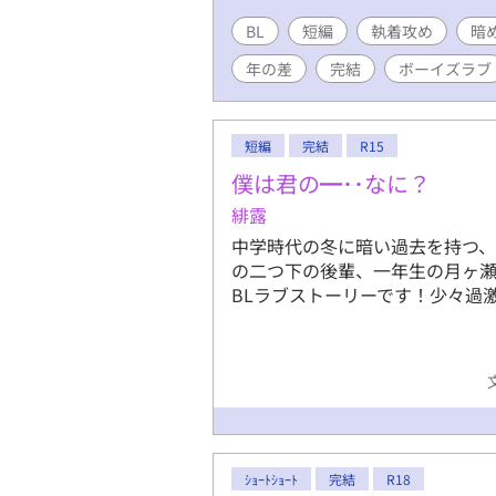
載せていま
BL
短編
執着攻め
さい。 今
暗
年の差
完結
ボーイズラブ
短編
完結
R15
僕は君の━･･なに？
緋露
中学時代の冬に暗い過去を持つ、
の二つ下の後輩、一年生の月ヶ瀬
BLラブストーリーです！少々過
ｼｮｰﾄｼｮｰﾄ
完結
R18