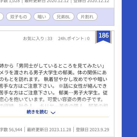
字数 1,028
最終更新日 2020.12.12
登録日 2020.12.12
双子もの
暗い
兄弟BL
片割れ
186
お気に入り : 33
24h.ポイント : 0
姉から「男同士がしているところを見てみたい」
メラを渡される男子大学生の郁美。体の関係にあ
のもとを訪れます。 執着甘やかし攻めでやや暗い
苦手な方はご注意下さい。 ※話に女性が絡んでき
苦手な方はご注意下さい。 郁美…男子大学生。従
恋心を抱いています。可愛い容姿の男の子です。
の従姉。社会人。 キリヤ…美幸の隣人。郁美の相
続きを読む
ちのイケメンお兄さんです。 第二部までで完結で
ちょこ小話なんかを載せています。 18才未満閲覧
タイトルの中に隣人の短編を載せました。 「郁美
字数 56,944
最終更新日 2023.11.28
登録日 2023.9.29
というタイトルで、第二部の最終話のご褒美Hを