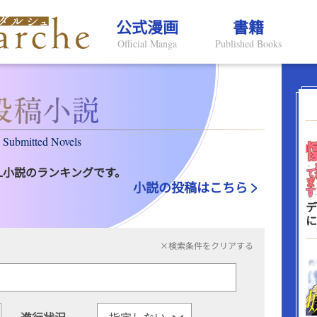
公式漫画
書籍
Official Manga
Published Books
Submitted Novels
L小説のランキングです。
小説の投稿はこちら
デ
に
×検索条件をクリアする
進行状況