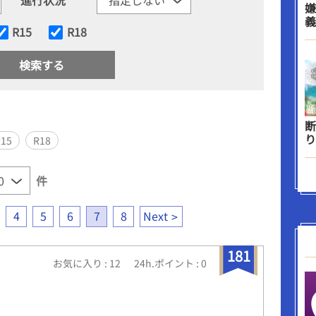
嫌
義
R15
R18
断
り
R15
R18
件
4
5
6
7
8
Next
181
お気に入り : 12
24h.ポイント : 0