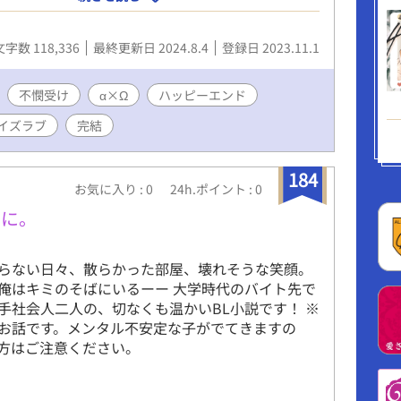
るべく育てられる。囲われています。 森之宮 健
のみや けんじ) 兄 森之宮家時期当主。品行方
文字数 118,336
最終更新日 2024.8.4
登録日 2023.11.1
秀。生徒会長をしていて学校内での信頼も厚いで
宮 裕司 (もりのみや ゆうじ) 弟 森之宮家次期
できすぎていたり、他にも色々あって腐っていま
不憫受け
α×Ω
ハッピーエンド
と裕司は二卵性の双子です。 オメガバースという第
イズラブ
完結
ある世界でのお話です。 男女の他にアルファ、ベ
ガと性別があり、オメガは男性でも妊娠が可能で
ファとオメガは数が少なく、ほとんどの人がベータ
184
お気に入り : 0
24h.ポイント : 0
ファは能力が高い人間が多く、オメガは妊娠に特
誘惑するためのフェロモンを出すため恐れられ卑
うに。
ます。 その地方で有名な企業の子息であるアルフ
、どちらかの妻となるため育てられたオメガの少
らない日々、散らかった部屋、壊れそうな笑顔。
す。 この作品では第二の性別は17歳頃を目安に判
俺はキミのそばにいるーー 大学時代のバイト先で
きます。それまでは検査しても確定されないこと
手社会人二人の、切なくも温かいBL小説です！ ※
いう設定です。 また、第二の性別は親の性別が反
お話です。メンタル不安定な子がでてきますの
。アルファ同士の親からはアルファが、オメガ同
方はご注意ください。
はオメガが生まれます。 独自解釈している設定が
 第二部にて息子達とその恋人達です。 長男 咲
) 次男 伊吹 (いぶき) 三男 開斗 (かいと) 咲