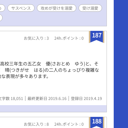
す。 18歳未満の方、♡喘ぎが苦手な方はご注意下
後も18禁なお話はそちらに更新していきます。
め
サスペンス
攻めが受けを溺愛
受け溺愛
187
お気に入り : 3
24h.ポイント : 0
高校三年生の五乙女 優(さおとめ ゆう)と、そ
 晴(つきがせ はる)の二人のちょっぴり複雑な
激な表現が多々あります。
文字数 18,051
最終更新日 2019.6.16
登録日 2019.4.19
188
お気に入り : 8
24h.ポイント : 0