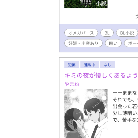
主の妻とな
司 (もり
正、成績優
す。 森之
オメガバース
BL
当主。兄が
BL小説
す。 健司
妊娠・出産あり
暗い
ボー
二の性別が
ータ、オメ
す。 アル
短編
連載中
なし
です。アル
化していて
キミの夜が優しくあるよ
下されてい
やまね
ァの兄弟と
ーーままな
年のお話で
それでも、
定されてい
出会った若
が多い、と
少し薄暗い
映されます
で、苦手な
士の親から
あります。
也 (さくや