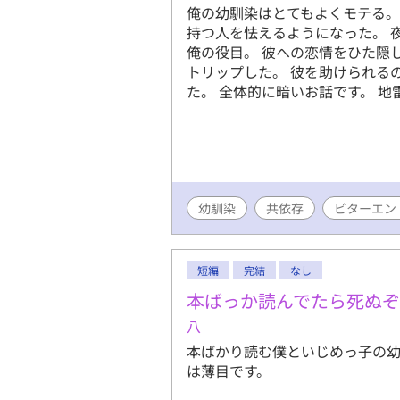
俺の幼馴染はとてもよくモテる。
持つ人を怯えるようになった。 
俺の役目。 彼への恋情をひた隠
トリップした。 彼を助けられる
た。 全体的に暗いお話です。 
幼馴染
共依存
ビターエン
短編
完結
なし
本ばっか読んでたら死ぬぞ
八
本ばかり読む僕といじめっ子の幼
は薄目です。