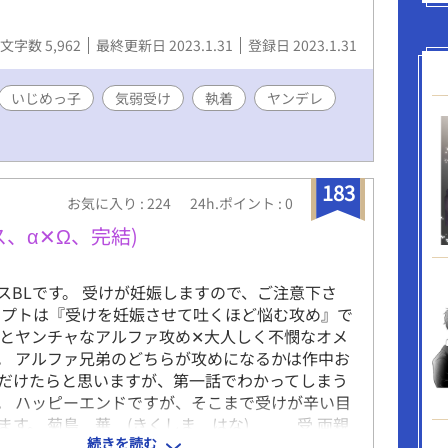
文字数 5,962
最終更新日 2023.1.31
登録日 2023.1.31
いじめっ子
気弱受け
執着
ヤンデレ
183
お気に入り : 224
24h.ポイント : 0
、α✕Ω、完結)
スBLです。 受けが妊娠しますので、ご注意下さ
セプトは『受けを妊娠させて吐くほど悩む攻め』で
っとヤンチャなアルファ攻め✕大人しく不憫なオメ
。 アルファ兄弟のどちらが攻めになるかは作中お
だけたらと思いますが、第一話でわかってしまう
。 ハッピーエンドですが、そこまで受けが辛い目
ます。 菊島 華 (きくしま はな) 受 両親
続きを読む
という珍しい出生。幼い頃から森之宮家で次期当