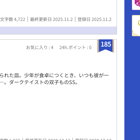
朝陽 (あさひ) 伊吹の恋人 幸四郎 (こうしろう)
 アイ・ミイ 本編完結しています。 今後は短編を
定です。
文字数 4,722
最終更新日 2025.11.2
登録日 2025.11.2
185
お気に入り : 4
24h.ポイント : 0
られた皿。少年が食卓につくとき、いつも彼が一
―。ダークテイストの双子ものSS。