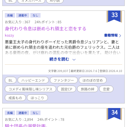
BL
オメガバース
AI小説
けだ」と激昂する。しかし、その瞳は涙で溢れ、今にも崩れ落ち
そうな絶望に満ちていた。
33
長編
連載中
なし
お気に入り : 367
24h.ポイント : 85
身代わり令息は嵌められ領主と恋をする
kozzy
書籍情報
悪童王太子の身代わりボーイだった男爵令息ジュリアンと、妻と
弟に嵌められ領主の座を追われた元伯爵のフェリックス。二人は
ある豪雨の夜、がけ崩れの混乱の中で出会いを果たす。 助け合い
なんとか逃げ出した二人は、互いの身の上を知りフェリックスの
続きを読む
潔白を訴えるため、ジュリアンの無事を知らせるため、遥か離れ
た辺境の地から夫婦者を装い王都にある王立法院を目指す。 楽天
文字数 209,837
最終更新日 2026.7.6
登録日 2026.4.10
家で人の良いジュリアンと、人間不信を拗らせたフェリックス。
笑いあり涙あり、愛と成長のロードーノベルです。
BL
ハッピーエンド
ファンタジー
ほのぼの甘め
コメディ風味隠し味シリアス
固定CP
旅路の絆
恋愛
成長もの
ほっこり
34
長編
連載中
なし
お気に入り : 2,894
24h.ポイント : 78
騎士団長の溺愛計画。