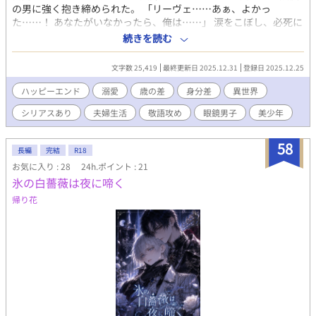
の男に強く抱き締められた。 「リーヴェ……あぁ、よかっ
た……！ あなたがいなかったら、俺は……」 涙をこぼし、必死に
縋ってくる彼――オルフェは、自分の“夫”だという。 だが主人
続きを読む
公・リーヴェには、彼との記憶が一切なかった。 「記憶などどう
でも良い。 貴方が健やかに生きてくれれば俺はそれだけで良い」
文字数 25,419
最終更新日 2025.12.31
登録日 2025.12.25
溺愛、過保護、甘やかし―― 夫・オルフェに沢山の愛を注がれな
がら過ごす幸せな日々。 けれど、失われた記憶の先には、 オルフ
ハッピーエンド
溺愛
歳の差
身分差
異世界
ェの語ろうとしない“過去”が隠されていて――。 記憶喪失から始
シリアスあり
夫婦生活
敬語攻め
眼鏡男子
美少年
まる、 甘くて切ない再恋物語。 スパダリ黒髪眼鏡攻め × 金髪美
少年受け。
58
長編
完結
R18
お気に入り : 28
24h.ポイント : 21
氷の白薔薇は夜に啼く
帰り花