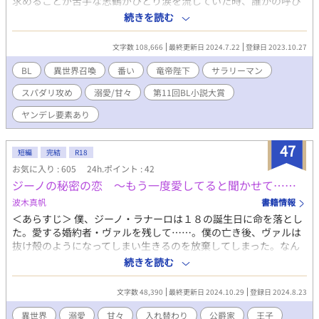
求めることが苦手な志鶴がひとり涙を流していた時、誰かの呼び
声と共にパソコンが光り輝き、奇妙な世界に召喚されてしまう。
続きを読む
その世界は人類よりも高度な種族である竜人とそれに従うもの達
が支配する世界でその世界で一番偉い竜帝陛下のラムセス様に
文字数 108,666
最終更新日 2024.7.22
登録日 2023.10.27
『可愛い子ちゃん』と呼ばれて溺愛されることになった志鶴。 い
ままでの人生では想像もできないほどに甘やかされて溺愛される
BL
異世界召喚
番い
竜帝陛下
サラリーマン
志鶴。 しかし、『異世界からきた人間が元の世界に戻れない』と
スパダリ攻め
溺愛/甘々
第11回BL小説大賞
いう事実ならくる責任感で可愛がられてるだけと思い竜帝陛下に
心を開かないと誓うが……。 「余の大切な可愛い子ちゃん、ずっ
ヤンデレ要素あり
と大切にしたい」 「……その感情は恋愛ではなく、ペットに対し
てのものですよね」 溺愛系スパダリ竜帝陛下×傷だらけ猫系社畜
47
リーマンのふたりの愛の行方は……？？ ついでに志鶴の居ない世
短編
完結
R18
界でもいままでにない変化が？？ 第11回BL小説大賞に応募させて
お気に入り : 605
24h.ポイント : 42
頂きます。今回も何卒宜しくお願いいたします。 ※いつも通り竜
ジーノの秘密の恋 〜もう一度愛してると聞かせて……
帝陛下には変態みがありますのでご注意ください。また「※」付
波木真帆
書籍情報
きの回は性的な要素を含みます
＜あらすじ＞ 僕、ジーノ・ラナーロは１８の誕生日に命を落とし
た。愛する婚約者・ヴァルを残して……。僕の亡き後、ヴァルは
抜け殻のようになってしまい生きるのを放棄してしまった。なん
とかヴァルに幸せになってほしい僕は神さまにお願いしたら神さ
続きを読む
まからは期限付きで生まれ変わることを提案されて……。 一途に
愛してくれる公爵家嫡男ヴァルフレードと若くして命を落とした
文字数 48,390
最終更新日 2024.10.29
登録日 2024.8.23
伯爵令息ジーノの涙と幸せのハッピーエンド小説です。 R18には
※つけます。
異世界
溺愛
甘々
入れ替わり
公爵家
王子