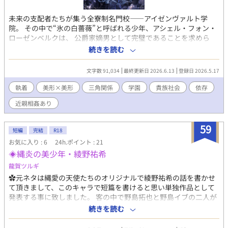
未来の支配者たちが集う全寮制名門校――アイゼンヴァルト学
院。 その中で“氷の白薔薇”と呼ばれる少年、アシェル・フォン・
ローゼンベルクは、 公爵家嫡男として完璧であることを求めら
れ、誰にも弱さを見せずに生きてきた。 唯一心を許せるのは、平
続きを読む
民の幼馴染――エイルだけ。 けれど、その想いが決して届かない
ものだと知った夜。 誰にも見せたことのない涙を、“黒獅子”と呼
文字数 91,034
最終更新日 2026.6.13
登録日 2026.5.17
ばれる王族、カイゼル・クローヴィスに見られてしまう。 傷付く
たび、彼は優しく抱き締めてくれる。 孤独な夜に、弱い自分を受
執着
美形×美形
三角関係
学園
貴族社会
依存
け入れてくれる。 ――けれど、その優しさが本当に救いなのか。
近親相姦あり
それを知った時にはもう、戻れなくなっていた。 これは、 愛され
なかった少年が、自分を壊した男からだけ離れられなくなるまで
の物語。 ※画像は生成AIに描いてもらいました。
59
短編
完結
R18
お気に入り : 6
24h.ポイント : 21
◈縄炎の美少年・綾野祐希
龍賀ツルギ
✿元ネタは縄愛の天使たちのオリジナルで綾野祐希の話を書かせ
て頂きまして、このキャラで短篇を書けると思い単独作品として
発表する事に致しました。 客の中で野島拓也と野島イブの二人が
いるのですが、金髪の美少年・イブに出てくる二人と同一人物で
続きを読む
す。 拙作ではございますが、ご愛読頂くだけで作者として喜びで
すのでこの場で御礼申し上げます🙇 ❀綾野祐希は18歳。 大学に行