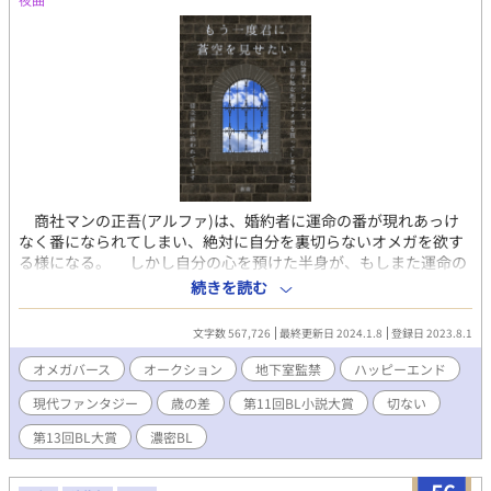
商社マンの正吾(アルファ)は、婚約者に運命の番が現れあっけ
なく番になられてしまい、絶対に自分を裏切らないオメガを欲す
る様になる。 しかし自分の心を預けた半身が、もしまた運命の
番に出会い自分の元を離れてしまったらと考えると普通に恋愛を
続きを読む
する勇気はない。半ば自棄になった正吾は地下オークションで奴
隷オメガを購入する事に決めた。 そうして訪れた初オークショ
文字数 567,726
最終更新日 2024.1.8
登録日 2023.8.1
ンの日、涙に濡れる処女オメガを変態どもから救いたいと、つい
想定よりかなり高額な入札をしてしまう。 落札金額は一般的な
オメガバース
オークション
地下室監禁
ハッピーエンド
サラリーマンの生涯年収を優に超えていた為、正吾は昼夜問わず
現代ファンタジー
歳の差
第11回BL小説大賞
切ない
働き詰めとなってしまう。そこへ事件が起き、どう頑張っても返
済が間に合わなくなってしまった。 債務不履行になって愛した
第13回BL大賞
濃密BL
オメガを地下オークションに連れ戻されてしまうのか、貸し出し
て現金収入を得て返済に回すのか、何か別の手立てを探すのか、