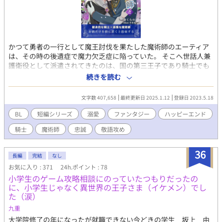
かつて勇者の一行として魔王討伐を果たした魔術師のエーティア
は、その時の後遺症で魔力欠乏症に陥っていた。 そこへ世話人兼
護衛役として派遣されてきたのは、国の第三王子であり騎士でも
あるフレンという男だった。 男の説明では性交による魔力供給が
続きを読む
必要なのだという。 それを聞いたエーティアは怒り、最後の魔力
を使って攻撃するがすでに魔力のほとんどを消失していたためフ
文字数 407,658
最終更新日 2025.1.12
登録日 2023.5.18
レンにダメージを与えることはできなかった。 悔しさと息苦しさ
から涙して「こんなみじめな姿で生きていたくない」と思うエー
BL
短編シリーズ
溺愛
ファンタジー
ハッピーエンド
ティアだったが、「あなたを助けたい」とフレンによってやさし
騎士
魔術師
忠誠
敬語攻め
く抱き寄せられる。 献身的に尽くす元騎士と、能力の高さ故にチ
ヤホヤされて生きてきたため無自覚でやや高慢気味の魔術師の
話。 愛するあまりいつも抱っこしていたい攻め＆体がしんどくて
36
長編
完結
なし
楽だから抱っこされて運ばれたい受け。 一人称。 完結しました！
お気に入り : 371
24h.ポイント : 78
小学生のゲーム攻略相談にのっていたつもりだったの
に、小学生じゃなく異世界の王子さま（イケメン）でし
た（涙）
九重
大学院修了の年になったが就職できない今どきの学生 坂上 由