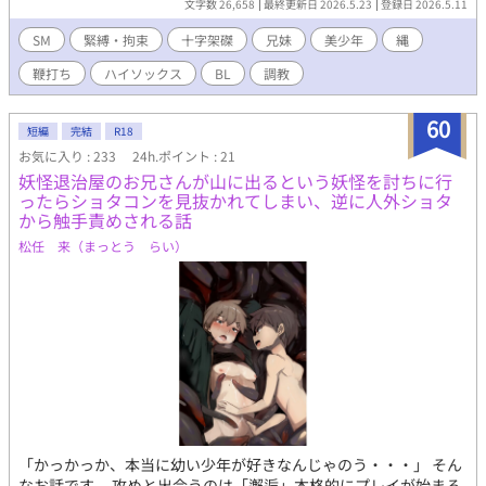
文字数 26,658
最終更新日 2026.5.23
登録日 2026.5.11
っていれば大学1年、妹絵里子は16歳で高校1年。 二人の兄妹は悪
辣な義父の綾野哲也50歳、アダルトショップを経営する大崎宗一
SM
緊縛・拘束
十字架磔
兄妹
美少年
縄
郎47歳、千鶴38歳夫婦によってマゾ奴隷に堕とされてしまった。
鞭打ち
ハイソックス
BL
調教
祐希はマゾの男娼として毎日千鶴の経営するアダルトショップの
会員に身体を売って生活していた。 10日に一度、祐希と絵里子は
会う事が許されている。 絵里子はマゾである兄への失望と侮蔑か
60
短編
完結
R18
らサドに目覚め祐希の調教師になる。 「サクリフィ」のスペシャ
お気に入り : 233
24h.ポイント : 21
ルステージで緊縛された祐希は妹に調教され辱めを受けてマゾの
妖怪退治屋のお兄さんが山に出るという妖怪を討ちに行
哀しみに頬を哀涙で濡らすのだった❗️
ったらショタコンを見抜かれてしまい、逆に人外ショタ
から触手責めされる話
松任 来（まっとう らい）
「かっかっか、本当に幼い少年が好きなんじゃのう・・・」 そん
なお話です。 攻めと出会うのは「邂逅」本格的にプレイが始まる