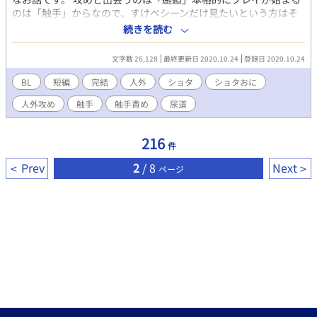
のは「触手」からなので、すけべシーンだけ見たいという方はそ
こまで飛ばしてください。昔からなぜか結婚に気が乗らない妖怪
続きを読む
退治屋のお兄さんが、人に化けるという妖怪を退治しに山に行っ
た、という情報だけ分かっておけば大丈夫だと思います。 もうエ
文字数 26,128
最終更新日 2020.10.24
登録日 2020.10.24
ロすぎて素晴らしすぎる表紙絵は し様
（https://www.pixiv.net/users/30833339）が描いてくださいま
BL
短編
完結
人外
ショタ
ショタおに
した。本当にありがとうございます！そもそも触手ショタという
人外攻め
触手
触手責め
尿道
概念を与えてくださったのもし様だったり・・・心から感謝して
ますっ！ 慣れない文体、初めての時代物（なんちゃって要素が強
すぎますが）、初めての触手モノ・・・とめちゃくちゃ頑張って
216
件
書きました・・・これ完成しないかもしれないと何度も心が折れ
かけたので、ぜひ一言でもいいので感想が欲しいです！本当に一
Prev
2
/ 8
Next
ページ
言だけでもすごく喜ぶので、どうぞよろしくお願いします！ 追
記：し様が描いてくださったキャラデザ案です！あまりに良すぎ
てこれも見てもらわないともったいなさすぎる…！と思ったので
掲載させていただきました！デフォルトモードの葉助くん、ぜひ
ご覧下さい！ ショタもお兄さんも女の子も、えちえちイラストも
ほのぼの系も全部尊すぎるし様を皆で推そう！
https://www.pixiv.net/artworks/84447730 触手に脱がされちゃ
うから見えないというのに、すごく丁寧に服のデザインしてくだ
さって、本当にし様ありがとうございます…(土下座)(ここで言う
な)葉助の後ろの束ねた髪、本当に私のツボです…涙