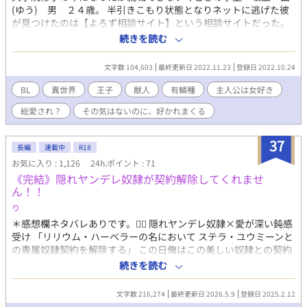
(ゆう) 男 ２４歳。 半引きこもり状態となりネットに逃げた彼
が見つけたのは【よろず相談サイト】という相談サイトだった。
そこで出会ったアディという小学生？ の相談に乗っている間
続きを読む
に、由はとんでもない状態に引きずり込まれていく。 これは、知
らない間に異世界の国家育成にかかわり、あげく異世界に召喚さ
文字数 104,603
最終更新日 2022.11.23
登録日 2022.10.24
れ、そこで様々な国家の問題に突っ込みたくない足を突っ込み、
思いもよらぬ『好意』を得てしまった男の奮闘記である。 注：主
BL
異世界
王子
獣人
有鱗種
主人公は女好き
人公は女の子が大好きです。それが苦手な方はバックしてくださ
総愛され？
その気はないのに、好かれまくる
い。 ＊ずいぶん前に、他サイトで公開していた作品の再掲載で
す。（当時のタイトル「よろず相談サイト」）
37
長編
連載中
R18
お気に入り : 1,126
24h.ポイント : 71
《完結》隠れヤンデレ奴隷が契約解除してくれませ
ん！！
り
＊感想欄ネタバレありです。🙇‍♀️ 隠れヤンデレ奴隷×愛が深い鈍感
受け 「リリウム・ハーベラーの名において ステラ・ユウミーンと
の専属奴隷契約を解除する」 この日俺はこの美しい奴隷との契約
を解除できるはずだった。 「ーーー。なぜですか？私はあなた無
続きを読む
しでは生きられないのに？このようにした責任も取らずに私を捨
てるつもりですか？ 責任をとってください。わたしのご主人様。
文字数 216,274
最終更新日 2026.5.9
登録日 2025.2.12
どうかステラを捨てないで、、」 ステラの彫刻のような顔の綺麗