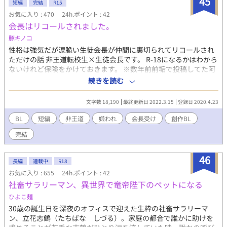
45
が、憎いエルバ帝国を倒す為に、またいつかは愛したロート国を
短編
完結
R15
再興させる為に、哀涙を流しながら己の運命と闘い続ける❗️
お気に入り : 470
24h.ポイント : 42
会長はリコールされました。
豚キノコ
性格は強気だが涙脆い生徒会長が仲間に裏切られてリコールされ
ただけの話 非王道転校生×生徒会長です。 R-18になるかはわから
ないけれど保険をかけておきます。 ※数年前前垢で投稿してた阿
呆な小説 【リコール会長】を原型を留めない程改変し改変した物
続きを読む
です。 見るに堪えない稚拙な文章なので閲覧はお気を付けて… 改
変前のゲス天野さんは不在です。
文字数 18,190
最終更新日 2022.3.15
登録日 2020.4.23
BL
短編
非王道
嫌われ
会長受け
創作BL
完結
46
長編
連載中
R18
お気に入り : 655
24h.ポイント : 42
社畜サラリーマン、異世界で竜帝陛下のペットになる
ひよこ麺
30歳の誕生日を深夜のオフィスで迎えた生粋の社畜サラリーマ
ン、立花志鶴（たちばな しづる）。家庭の都合で誰かに助けを