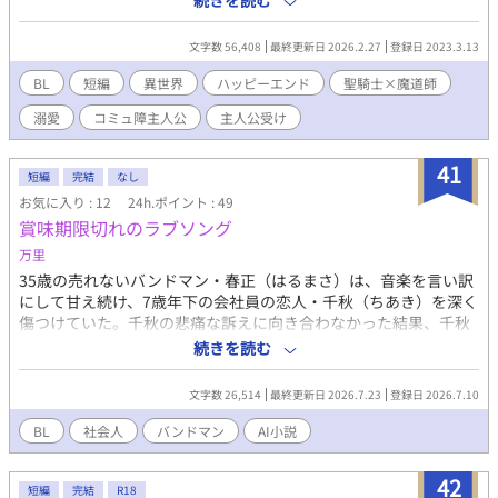
続きを読む
騎士のサーシャ・マスロヴァが現れて—— 前世の出来事で人間不
信になった魔導士と、そんな魔導士を溺愛する聖騎士のSSです。
文字数 56,408
最終更新日 2026.2.27
登録日 2023.3.13
他作品更新中の息抜きで書きました。 後編R−18あり。（※ついて
ます） ※※※追記（2024/03/01）※※※ 2024年3月8日にマージ
BL
短編
異世界
ハッピーエンド
聖騎士×魔道師
ナルコミックス様から出る『異世界で愛されすぎて困ってます！
溺愛
コミュ障主人公
主人公受け
異世界BLアンソロジー』の一つに、『陰キャな魔導士は、平和な
世界で聖騎士に溺愛される』が原作参加させていただくことにな
りました！イラスト・作画は山森ぽてと先生です！ アンソロジー
41
短編
完結
なし
参加を記念して、続編追加予定です！ ※※※追記（2025/06/10）
お気に入り : 12
24h.ポイント : 49
※※※ 記念で書いた続編が、またまたコミカライズ決定になりま
賞味期限切れのラブソング
した（涙） 2025年6月10日にマージナルコミックス様から出る
『異世界で愛されすぎて困ってます！異世界BLアンソロジー2』の
万里
一つに、『陰キャな魔導士は、平和な世界で聖騎士に溺愛される
35歳の売れないバンドマン・春正（はるまさ）は、音楽を言い訳
【続】』が原作参加させていただくことになりました！イラス
にして甘え続け、7歳年下の会社員の恋人・千秋（ちあき）を深く
ト・作画は前回と同じく山森ぽてと先生です！ またアンソロジー
傷つけていた。千秋の悲痛な訴えに向き合わなかった結果、千秋
参加を記念して、追加の続編追加予定です！
はお見合いをすると告げて同棲先のアパートを出ていってしま
続きを読む
う。 失恋の絶望のなか、春正が千秋への未練をぶつけて作った曲
が、皮肉にもSNSでプチバズり。チャンスが到来するものの、部
文字数 26,514
最終更新日 2026.7.23
登録日 2026.7.10
屋で一人めそめそと泣き崩れる春正のもとに、バンドの現役大学
生ドラマー・陸（りく）が突撃。「失恋に浸るのタイパ悪すぎっ
BL
社会人
バンドマン
AI小説
す。今すぐこのバズをビジネスに変えましょう」と冷徹な正論で
詰め寄られ、春正は涙を流しながら、曲作りを強制スタートさせ
42
られるのだった――。 春正（はるまさ） / 35歳 / バンドマン（Vo.
短編
完結
R18