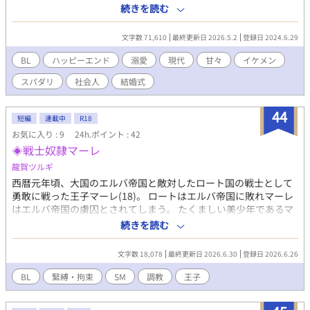
利用した挙式のプロデュース。 パンフレットのモデルとして選ん
続きを読む
だカップルは撮影数日前に婚約破棄となり、急遽結婚式を挙げて
くれることになったのは、貴船コンツェルンの会長と櫻葉グルー
文字数 71,610
最終更新日 2026.5.2
登録日 2024.6.29
プの会長子息。モデルなのに男同士で不安だったけれど、当日現
れたのは驚くほどの美男美女でサプライズ満載の結婚式にもう涙
BL
ハッピーエンド
溺愛
現代
甘々
イケメン
が止まらない。 そんな僕に優しくしてくれたのは……。 『歩けな
スパダリ
社会人
結婚式
くなったお荷物な僕がセレブなイケメン社長に甘々なお世話され
ています』の主人公征哉＆一花の結婚式で、号泣していたプライ
ダルパンフレットの責任者がニャンコな気がする……そんな感想
44
短編
連載中
R18
をいただいて思いついてしまったお話。 結婚式の裏側の話メイン
お気に入り : 9
24h.ポイント : 42
で、イチャイチャは最後の方かも。 10話はいかない短編の予定で
◈戦士奴隷マーレ
す。 R18には※つけます。
龍賀ツルギ
西暦元年頃、大国のエルバ帝国と敵対したロート国の戦士として
勇敢に戦った王子マーレ(18)。 ロートはエルバ帝国に敗れマーレ
はエルバ帝国の虜囚とされてしまう。 たくましい美少年であるマ
ーレはエルバ帝国の総督に罪人として鎖に繋がれ、エルバ帝国の
続きを読む
王都エルバレス送りにされてしまう。 エルバレスで裁判に掛けら
れたマーレはコロシアムの見世物剣闘士の罪を受けた。 見世物剣
文字数 18,078
最終更新日 2026.6.30
登録日 2026.6.26
闘士はコロシアムで命をかけた奴隷同士の闘いを強制される。仮
に勝者になり生き残っても、大勢のコロシアムの観衆の前で縛り
BL
緊縛・拘束
SM
調教
王子
あげられ、嘲りを受け笑われながら性奴隷の見世物として犯され
る日々❗️ マーレはコロシアムの地獄で過酷な闘いを強いられ続ける