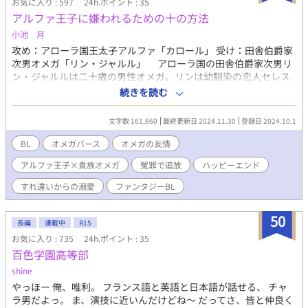
お気に入り : 597
24h.ポイント : 35
アルファ王子に嫌われるための十の方法
小池 月
攻め：アローラ国王太子アルファ「カロール」 受け：田舎伯爵家
次男オメガ「リン・ジャルル」 アローラ国の田舎伯爵家次男リ
ン・ジャルルは二十歳の男性オメガ。リンは幼馴染の恋人セレス
がいる。セレスは隣領地の田舎子爵家次男で男性オメガ。恋人と
続きを読む
言ってもオメガ同士でありデートするだけのプラトニックな関
係。それでも互いに大切に思える関係であり、将来は二人で結婚
文字数 161,660
最終更新日 2024.11.30
登録日 2024.10.1
するつもりでいた。 田舎だけれど何不自由なく幸せな生活を送
っていたリンだが、突然、アローラ国王太子からの求婚状が届
BL
オメガバース
オメガの友情
く。貴族の立場上、リンから断ることが出来ずに顔も知らないア
アルファ王子×貴族オメガ
冤罪で追放
ハッピーエンド
ルファ王子に嫁がなくてはならなくなる。リンは『アルファ王子
に嫌われて王子側から婚約解消してもらえば、伯爵家に出戻って
すれ違いからの溺愛
ファンタジーBL
セレスと幸せな結婚ができる！』と考え、セレスと共にアルファ
に嫌われるための作戦を必死で練り上げる。 セレスと涙の別れ
50
をし、王城で「アルファ王子に嫌われる作戦」を実行すべく奮闘
長編
連載中
R15
するリンだがーー。 王太子α×伯爵家ΩのオメガバースBL ☆すれ
お気に入り : 735
24h.ポイント : 35
違い・両想い・権力争いからの冤罪・絶望と愛・オメガの友情を
百色学園高等部
描いたファンタジーBL☆ 性描写の入る話には※をつけます。 11
shine
月23日に完結いたしました！！ 完結後のショート「セレスの結婚
式」を載せていきたいと思っております。また、その後のお話と
やっほー 俺、唯利。 フランス語と英語と日本語が話せる、 チャ
して「番となる」と「リンが妃殿下になる」ストーリーを考えて
ラ男だよっ。 ま、演技に近いんだけどね～ だってさ、皆と仲良く