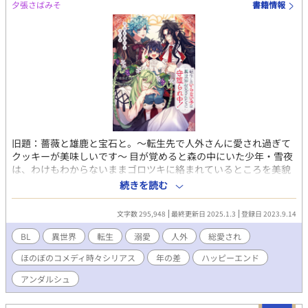
夕張さばみそ
書籍情報
んが、強姦、暴力等の描写があります。各自自衛をお願いしま
す。 ・pixivにも投稿してます。支部とアルファポリスだと若干言
い回しが異なります。アルファポリスのほうが最新です。 ---------
------------------------------- 愛されるのが怖かった。愛が呪いに変わ
ることを、痛いほどに知っていたから。 母の手の温度が、頬を撫
でたあの温かみが、呪いのように残って離れてくれない。 勝手に
期待して裏切られるのは、もう十分だ。
旧題：薔薇と雄鹿と宝石と。～転生先で人外さんに愛され過ぎて
クッキーが美味しいです～ 目が覚めると森の中にいた少年・雪夜
は、わけもわからないままゴロツキに絡まれているところを美貌
の公爵・ローゼンに助けられる。 転生した先は 華族、樹族、鉱
続きを読む
族の人外たちが支配する『ニンゲン』がいない世界。 たまに現れ
る『ニンゲン』は珍味・力を増す霊薬・美の妙薬として人外たち
文字数 295,948
最終更新日 2025.1.3
登録日 2023.9.14
に食べられてしまうのだという。 折角転生したというのに大ピン
チ！ でも、そんなことはつゆしらず、自分を助けてくれた華族の
BL
異世界
転生
溺愛
人外
総愛され
ローゼンに懐く雪夜。 初めは冷たい態度をとっていたローゼンだ
ほのぼのコメディ時々シリアス
年の差
ハッピーエンド
が、そんな雪夜に心を開くようになり――。 優しい世界は最高な
のでクッキーを食べます！ 溺愛される雪夜の前には樹族、鉱族
アンダルシュ
の青年たちも現れて…… ……という、ニンゲンの子供が人外おに
いさん達と出逢い、大人編でLOVEになりますが、幼少期はお兄さ