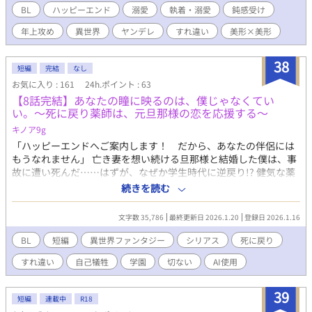
なアーモンド型の瞳から涙が伝い落ちた。 「な、なぜ泣くん
BL
ハッピーエンド
溺愛
執着・溺愛
鈍感受け
だ、、」 俺がそういうとステラは 先ほどの表情から急に変わって
年上攻め
異世界
ヤンデレ
すれ違い
美形×美形
美しく微笑んだ。そして俺の腕を強く掴み言い放った。 「なぜっ
て？？ずっとそばにいるってあなたが言ったんですよね？契約解
除？ふざけるな。もう逃さない。」 初投稿作品です。作者の性癖
38
短編
完結
なし
がいっぱい詰まってます。見切り出発なので優しく見守ってくだ
お気に入り : 161
24h.ポイント : 63
さい！感想を下さると嬉しいです！ 18展開は遅くなるかもしれま
【8話完結】あなたの瞳に映るのは、僕じゃなくてい
せん！！ 完結保証です！！ 最初からヤンデレ！って感じより徐々
い。〜死に戻り薬師は、元旦那様の恋を応援する〜
にヤンデレになっていく攻めです。 ヤンデレ要素強めにする予定
です
キノア9g
「ハッピーエンドへご案内します！ だから、あなたの伴侶には
もうなれません」 亡き妻を想い続ける旦那様と結婚した僕は、事
故に遭い死んだ……はずが、なぜか学生時代に逆戻り!? 健気な薬
師×冷徹（？）な天才魔術師。すれ違いと涙の死に戻りBL。 あら
続きを読む
すじ 旦那様は、亡くなった前妻・エレナ様を今も愛している。 研
究者の彼を支えるため「かりそめの妻」になった僕・ノアは、彼
文字数 35,786
最終更新日 2026.1.20
登録日 2026.1.16
が特効薬を完成させた日、自分の役目は終わったと悟り、彼の元
を離れ事故で命を落とした――はずだった。 気がつくと、僕は学
BL
短編
異世界ファンタジー
シリアス
死に戻り
生時代に戻っていた。 目の前には、まだエレナ様と出会う前の、
すれ違い
自己犠牲
学園
切ない
AI使用
憧れのクライヴ先輩がいる。 「今度こそ、旦那様を幸せにしてみ
せる」 僕の記憶にある『薬のレシピ』があれば、エレナ様を救う
ことができる。そうすれば、先輩は悲しい研究に明け暮れること
39
短編
連載中
R18
もなく、彼女と幸せになれるはずだ。 そのために、僕は徹底的に