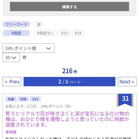
フリーワード
涙
R指定
R指定なし
R15
R18
件
216
件
Prev
2
/ 8
Next
ページ
31
長編
完結
R18
お気に入り : 2,733
24h.ポイント : 99
笑うとリアルで花が咲き泣くと涙が宝石になる化け物の
俺は、おひとり様を満喫しようと思っていたのに何故か
溺愛されています。
竜鳴躍