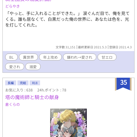
どらやき
「やっと、手に入れることができた。」 涙ぐんだ目で、俺を見て
くる。誰も居なくて、白黒だった俺の世界に、あなたは色を、光
を灯してくれた。
文字数 31,151
最終更新日 2021.5.3
登録日 2021.4.3
BL
異世界
年上攻め
嫌われ→愛され
甘エロ
愛され
溺愛
35
長編
完結
R18
お気に入り : 638
24h.ポイント : 78
塔の魔術師と騎士の献身
倉くらの