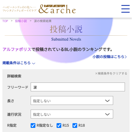
TOP
投稿小説
涙の検索結果
Submitted Novels
アルファポリス
で投稿されているBL小説のランキングです。
小説の投稿はこちら
掲載条件はこちら
×検索条件をクリアする
詳細検索
フリーワード
長さ
進行状況
R指定
R指定なし
R15
R18