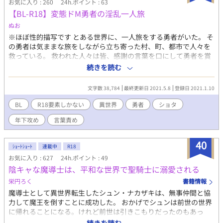
お気に入り : 260
24h.ポイント : 63
自身の恋心を殺し、二人の仲を取り持とうと奔走する。 けれど、
【BL-R18】変態ドM勇者の淫乱一人旅
なぜか今回の先輩はエレナ様に近づこうとせず、あろうことか僕
を「虫酸が走る」と冷たく突き放してきて……？ 「どうしてです
ぬお
か、旦那様。僕はただ、あなたに笑っていてほしいだけなのに」
※ほぼ性的描写です とある世界に、一人旅をする勇者がいた。 そ
互いに相手を想うがゆえに、残酷にすれ違う二人。 死の運命を超
の勇者は気ままな旅をしながら立ち寄った村、町、都市で人々を
えて、臆病な愛が奇跡を起こす、再会と救済の物語。 全8話。
救っている。 救われた人々は皆、感謝の言葉を口にして勇者を賞
賛した。 時には、涙を流して喜ぶ人々もいる。 ・・・だが、そん
続きを読む
な勇者には秘密の悪癖があったのだった。
文字数 38,784
最終更新日 2021.5.8
登録日 2021.1.10
BL
R18要素しかない
異世界
勇者
ショタ
年下攻め
言葉責め
40
ｼｮｰﾄｼｮｰﾄ
連載中
R18
お気に入り : 627
24h.ポイント : 49
陰キャな魔導士は、平和な世界で聖騎士に溺愛される
栄円ろく
書籍情報
魔導士として異世界転生したシュン・ナカザキは、無事仲間と協
力して魔王を倒すことに成功した。 おかげでシュンは前世の世界
に帰れることになる。けれど前世は引きこもりだったのもあっ
て、正直戻りたくはなかった。そんな折、一緒に魔王を倒した聖