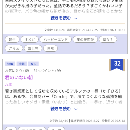
生前スタイリストだった俺は、子どもの頃からお人形遊びや童話
が大好きな男の子だった。童話であるだろう？すごくかわいい子
の表現で、バラ色の頬から花が咲き、目から宝石が落ちるとかな
んとか。 それがリアルだったらどう思う？グロだよ？きもいよ？
続きを読む
化け物だよ…。 中世ヨーロッパのような異世界の貴族に転生した
俺は、自分の特異体質に気付いた時、無表情を貫くことにした！
文字数 138,024
最終更新日 2024.12.25
登録日 2024.10.31
当然、可愛がられないよね！ 貴族家の次男でオメガとして生まれ
た俺は、おそらく時期が時期がきたら変態さんにお嫁に出され
転生
オメガ
ハッピーエンド
年の差恋愛
聖女？
る。 だけど、前世で男のストーカーに悩まされていた俺は、それ
ざまぁ
異世界
日常
は嫌なんだ。 なので、出入りのドレスショップに弟子入りして、
将来はデザイナーとして身を立てようと思う！ おひとり様で好き
なこと仕事にして、生きていきたい。 なのになんでかな？ どうし
32
短編
完結
なし
て侯爵家に養子に行って公爵令息様が俺を膝に乗せるのかな？？
お気に入り : 69
24h.ポイント : 99
子どもだから？！ でもドキドキする！心は大人なんだってば！ ※
君のいない朝
誤字等報告ありがとうございます！助かります！ ※奨励賞ありが
とうございました！
万里
若き実業家として成功を収めているアルファの一尋（かずひろ）
は、ある夜、会員制バー「Cercle」で、凍てつくような孤独を纏
った美しいオメガ・伊織（いおり）と出会う。一尋は、近づく者
を拒絶しながらも、どこか壊れそうな危うさを持つ伊織に強く惹
続きを読む
かれ、抗いがたい引力に導かれるように彼に声をかける。 一尋
は、伊織の左手薬指に光る指輪と、彼が放つ無防備なフェロモン
文字数 28,410
最終更新日 2026.5.27
登録日 2026.5.18
に違和感を抱き、「番はどうした」と問い詰める。 対して伊織
は、「俺には最高の番がいる。彼は今、少し遠いところにいるだ