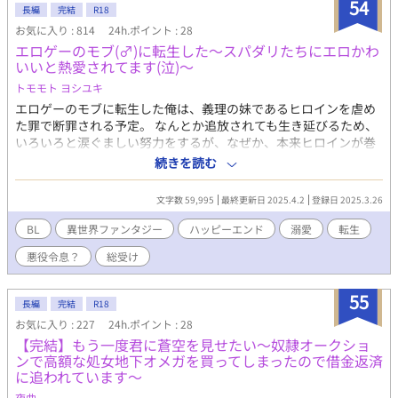
54
ん達に育てられる健全ホノボノ異世界ライフな感じです。（※大
長編
完結
R18
人編は性描写を含みます） ※主人公の幼児に辛い過去があった
お気に入り : 814
24h.ポイント : 28
り、モブが八つ裂きにされたりする描写がありますが、基本的に
エロゲーのモブ(♂)に転生した～スパダリたちにエロかわ
ハピエン前提の異世界ハッピー溺愛ハーレムものです。 ※大人編
いいと熱愛されてます(泣)～
では残酷描写、鬱展開、性描写（３P)等が入ります。 ※書籍化決
トモモト ヨシユキ
定しました～！(涙)ありがとうございます！(涙) アルファポリス
様からタイトルが 『転生したいらない子は異世界お兄さんたちに
エロゲーのモブに転生した俺は、義理の妹であるヒロインを虐め
守護られ中！（副題・薔薇と雄鹿と宝石と）』で 発売中です！ イ
た罪で断罪される予定。 なんとか追放されても生き延びるため、
ラストレーター様は一為先生です(涙)ありがたや……(涙) なお出
いろいろと涙ぐましい努力をするが、なぜか、本来ヒロインが巻
版契約に基づき、子供編は来月の刊行日前に非公開となります。
き込まれる筈の事故に俺が巻き込まれ、その事故の後遺症で魔法
続きを読む
大人編（２部）は盛大なネタバレを含む為、２月２０日（火）に
を使うと発情する体質になってしまった！ エブリスタにも掲載し
非公開となります。申し訳ありません……（シワシワ顔） ※大人
ています。
文字数 59,995
最終更新日 2025.4.2
登録日 2025.3.26
編公開につきましては、現在書籍化したばかりで、大人編という
最大のネタバレ部分が 公開中なのは宜しくないのではという話
BL
異世界ファンタジー
ハッピーエンド
溺愛
転生
で、一時的に非公開にさせて頂いております（申し訳ありませ
悪役令息？
総受け
ん） まだ今後がどうなるか未確定で、私からは詳細を申し上げれ
る状態ではありませんが、 続報がわかり次第、近況ボードやＸ
（https://twitter.com/mohikanhyatthaa）の方で 直ぐに告知さ
55
長編
完結
R18
せていただきたいと思っております……！ 結末も！ 大人の雪夜
お気に入り : 227
24h.ポイント : 28
も！ いっぱいたくさん！ 見てもらいたいのでｯｯ！！(涙)
【完結】もう一度君に蒼空を見せたい〜奴隷オークショ
ンで高額な処女地下オメガを買ってしまったので借金返済
に追われています〜
夜曲