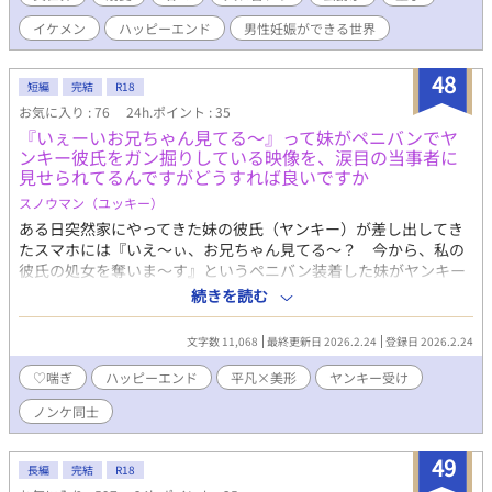
イケメン
ハッピーエンド
男性妊娠ができる世界
48
短編
完結
R18
お気に入り : 76
24h.ポイント : 35
『いぇーいお兄ちゃん見てる～』って妹がペニバンでヤ
ンキー彼氏をガン掘りしている映像を、涙目の当事者に
見せられてるんですがどうすれば良いですか
スノウマン（ユッキー）
ある日突然家にやってきた妹の彼氏（ヤンキー）が差し出してき
たスマホには『いえ～ぃ、お兄ちゃん見てる～？ 今から、私の
彼氏の処女を奪いま～す』というペニバン装着した妹がヤンキー
彼氏を犯す動画が映っていた。妹に捨てられて号泣している彼氏
続きを読む
はチンコ無しでは生きていけない体になってしまっており――。
文字数 11,068
最終更新日 2026.2.24
登録日 2026.2.24
♡喘ぎ
ハッピーエンド
平凡×美形
ヤンキー受け
ノンケ同士
49
長編
完結
R18