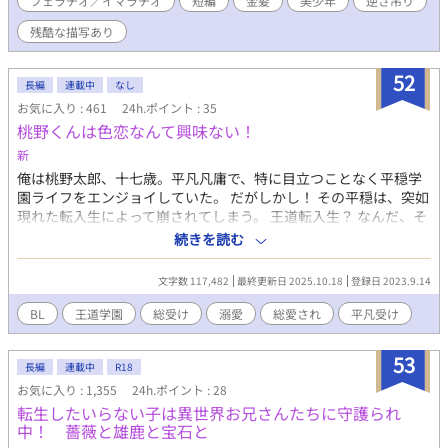
フェラチオ／イマラチオ
短編
金髪
美少年
逆さ吊り
字以内のショートストーリーでまとめる予定です。
残酷な描写あり
52
長編
連載中
なし
お気に入り : 461
24h.ポイント : 35
桃野くんは色恋なんて興味ない！
新
俺は桃野太郎、十七歳。平凡凡庸で、特に目立つことなく平穏学
園ライフをエンジョイしていた。 だがしかし！ その平穏は、突如
現れた転入生によって崩されてしまう。 王道転入生？ なんだ、そ
れは。俺は慎ましくハッピーな平穏ライフを送れたらいいんで
続きを読む
す！ マジで色恋とか興味ないので！ 取り返せ、平穏！ 守り抜け、
貞操！ 俺のハッピー平穏学園ライフを巡る争いが、今、幕を開け
文字数 117,482
最終更新日 2025.10.18
登録日 2023.9.14
てしまう…………！！（涙） ---------------------------------------- 王
道転入生の登場によって表に晒されてしまう平凡主人公、桃野く
BL
王道学園
総受け
溺愛
総愛され
平凡受け
んのお話。愛されることに慣れていない、無自覚人たらしが総受
けになります。 王道設定からかなり改変している部分がありま
53
す。寛大な心で読んでください！ ギャグ要素強め、健全です。 不
長編
連載中
R18
定期更新！ （通常は20時〜23時辺りで更新します。あまり遅い時
お気に入り : 1,355
24h.ポイント : 28
間にはならないかと！） 【注意】 ・非王道です。 ・差別的な発言
転生したいらない子は異世界お兄さんたちに守護られ
はしないよう心がけますが、作品の展開上出てくる可能性があり
中！ 薔薇と雄鹿と宝石と
ます。それらを容認する意図はありません。 ・直接ではありませ