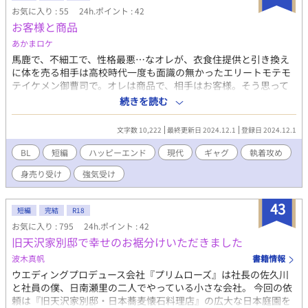
& Gt.） 昼夜バイトを掛け持ちする不器用な男。千秋を失って初め
お気に入り : 55
24h.ポイント : 42
て自分の甘えに気づき、大人の男として這い上がろうと覚悟を決
お客様と商品
める。 千秋（ちあき） / 28歳 / 会社員（商社勤務） 春正の元恋
あかまロケ
人。男同士の不確かな未来と孤独に耐えかね、実家に帰ってお見
馬鹿で、不細工で、性格最悪…なオレが、衣食住提供と引き換え
合いをすることに。
に体を売る相手は高校時代一度も面識の無かったエリートモテモ
テイケメン御曹司で。オレは商品で、相手はお客様。そう思って
毎日せっせとお客様に尽くす涙ぐましい努力のオレの物語。（＊
続きを読む
ムーンライトノベルズ・pixivにも投稿してます。）
文字数 10,222
最終更新日 2024.12.1
登録日 2024.12.1
BL
短編
ハッピーエンド
現代
ギャグ
執着攻め
身売り受け
強気受け
43
短編
完結
R18
お気に入り : 795
24h.ポイント : 42
旧天沢家別邸で幸せのお裾分けいただきました
波木真帆
書籍情報
ウエディングプロデュース会社『プリムローズ』は社長の佐久川
と社員の僕、日南瀬里の二人でやっている小さな会社。 今回の依
頼は『旧天沢家別邸・日本蕎麦懐石料理店』の広大な日本庭園を