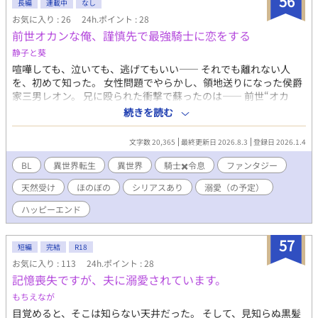
56
正吾は究極の選択を迫られることとなる。 果たして身の程に合
長編
連載中
なし
わない高額な入札をしてしまった正吾は、無事借金返済できるの
お気に入り : 26
24h.ポイント : 28
か。 また、男オメガである受けの母と受けが売られたその背景
前世オカンな俺、謹慎先で最強騎士に恋をする
には、一人の男の深い妄執があった。物語が進むにつれ、親世代
静子と葵
の酷い執愛が複雑に絡みついてくる。 果たして、登場人物全員
が幸せになる道はあるのだろうか。 ※攻めは一貫して受けを溺愛
喧嘩しても、泣いても、逃げてもいい―― それでも離れない人
しますが、無理やり表現や一部攻め以外からの凌辱もあります
を、初めて知った。 女性問題でやらかし、領地送りになった侯爵
（決して攻めの本意ではありません） 主人公の二人はじれじれ純
家三男レオン。 兄に殴られた衝撃で蘇ったのは―― 前世“オカ
愛の予定ですが、所々で親世代のオジXオジが挟まります。そして
ン”として生きた記憶だった。 謹慎中に身分を隠して街へ出る
続きを読む
物語の背景設定上、メインカプ以外の登場人物がかなり酷い目に
と、世話焼き気質が爆発。 料理屋を手伝い、老人の介護をし、困
遭います。どちらかというとそちらの方がインパクトが強いの
っている人を放っておけない。 そんなある日、領地で立て続けに
文字数 20,365
最終更新日 2026.8.3
登録日 2026.1.4
で、心に残ってしまうかもしれません。最終的にはハッピーエン
起こる“行方不明事件”に巻き込まれる。 さらにそこで再会したの
ドではありますが、話の冒頭に注釈を付けますのでご自衛お願い
は、 道中で命を助けてくれた謎の騎士――セドリック。 冷徹と噂
BL
異世界転生
異世界
騎士✖️令息
ファンタジー
します。 内容はフィクションです。現実世界での人身売買には頑
される彼が、なぜかレオンにだけ距離が近くて……？ 「なんでそ
天然受け
ほのぼの
シリアスあり
溺愛（の予定）
固として反対致します。 誤字脱字のご連絡、文章の書き方のご指
んな危ないことをするんだ！」 「だって放っとけない！」 すれ違
導、ご添削など全て大歓迎です。 メインカプタグ：体格差/シリア
い、喧嘩、涙、それでも離れない２人。 前世では知らなかった。
ハッピーエンド
ス/金融/戦争勃発/相思相愛/ハッピーエンド/ お清めセッ/わからセ
――“愛される喜び”というものを。 最強騎士×天然オカン気質令
ッ/寝バック/発情期/すれ違い/健気/前科/妊娠/出産/奴隷/ヘタレ攻
息の、 じれ甘すぎる恋と成長の物語。
57
め/隠れドS攻め/ラブコメ/積極的な受け/当て馬/攻めフェ/攻め視
短編
完結
R18
点/オメガバ独自設定 受け陵辱タブ: 身売り/輪姦/媚薬/調教/緊縛/
お気に入り : 113
24h.ポイント : 28
ＳＭ/視姦/玩具/モブレ/強姦/飲尿/変態爺 脇役タグ: 強制番解除/オ
記憶喪失ですが、夫に溺愛されています。
ジxオジ/執着/エネマグラ/淫乱堕ち/心が壊れる/執愛/集団レイ
プ/NTR/モブレ/鬼畜/自殺未遂/運命の番 表紙phy様
もちえなが
目覚めると、そこは知らない天井だった。 そして、見知らぬ黒髪