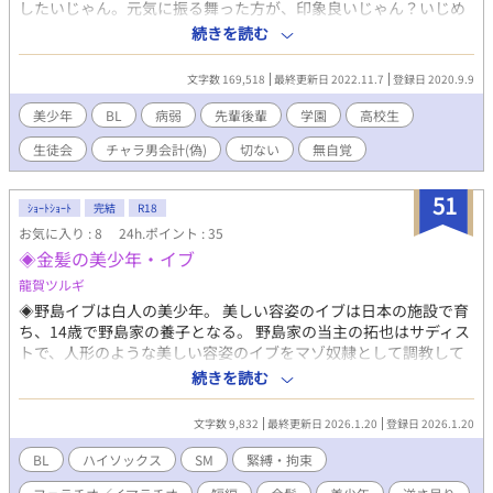
います。ぜひぜひ気長にお待ちいただけると嬉しいです！
したいじゃん。元気に振る舞った方が、印象良いじゃん？いじめ
られるのとか怖くてやだしー そんでもって、ユイリーンって何故
続きを読む
か女の子っぽい名前でよばれちゃってるけどぉ～ 俺はいじられて
るの？ま、いっか。あだ名つけてもらったってことにしよ。 うん
文字数 169,518
最終更新日 2022.11.7
登録日 2020.9.9
うん。あだ名つけるのは仲良くなった証拠だっていうしねー 俺は
実は病気なの?? 変なこというと皆に避けられそうだから、隠しと
美少年
BL
病弱
先輩後輩
学園
高校生
こー ってな感じで～ 物語スタート～!! 更新は不定期まじごめ。ス
生徒会
チャラ男会計(偽)
切ない
無自覚
トーリーのストックがなくなっちゃって…………涙。暫く書きだ
めたら、公開するね。これは質のいいストーリーを皆に提供する
ためなんよ!!ゆるしてぇ～R15は保険だ。 病弱、無自覚、トリリ
51
ｼｮｰﾄｼｮｰﾄ
完結
R18
ンガル、美少年が、総受けって話にしたかったんだけど、キャラ
お気に入り : 8
24h.ポイント : 35
が暴走しだしたから……どうやら、……うん。切ない系とかがは
◈金髪の美少年・イブ
いりそうだなぁ……
龍賀ツルギ
◈野島イブは白人の美少年。 美しい容姿のイブは日本の施設で育
ち、14歳で野島家の養子となる。 野島家の当主の拓也はサディス
トで、人形のような美しい容姿のイブをマゾ奴隷として調教して
いく。 マゾとして覚醒したイブだが、羞恥心からは逃れられず、
続きを読む
毎夜拓也に責められるたびに、哀しい涙を流すのだった。 ◈縄炎
のラグビー少年でエミールと言う白人美少年キャラを出したので
文字数 9,832
最終更新日 2026.1.20
登録日 2026.1.20
すが、白人美少年キャラで単独作品を書きたくなりました。 エミ
ールとは別に野島イブと言う登場人物が、養家でマゾ奴隷として
BL
ハイソックス
SM
緊縛・拘束
虐げられている性奴隷としての日常を書いた鬼畜話です😅 10000