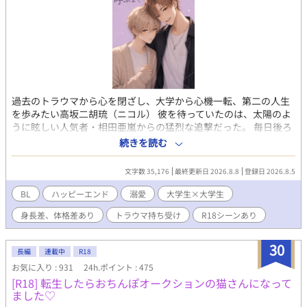
過去のトラウマから心を閉ざし、大学から心機一転、第二の人生
を歩みたい高坂二胡琉（ニコル） 彼を待っていたのは、太陽のよ
うに眩しい人気者・相田亜嵐からの猛烈な追撃だった。 毎日後ろ
をついて回り、過保護なお世話を焼いてくる亜嵐に呆れつつも、
続きを読む
ニコルはその圧倒的な体温と優しさに少しずつ救われていく。 ト
ラウマを乗り越え、自分から小さな一歩を踏み出したニコルと、
文字数 35,176
最終更新日 2026.8.8
登録日 2026.8.5
溢れ出す独占欲を必死に抑え込む亜嵐。甘々溺愛BL。
BL
ハッピーエンド
溺愛
大学生×大学生
身長差、体格差あり
トラウマ持ち受け
R18シーンあり
30
長編
連載中
R18
お気に入り : 931
24h.ポイント : 475
[R18] 転生したらおちんぽオークションの猫さんになって
ました♡