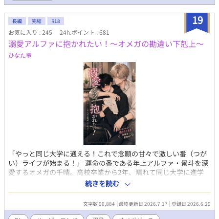
じゃってる……？ でもそれは嫌だった。ちゃんと颯と恋をし合
って、しっかり気持ちを積み上げた本 当の夫夫になりたい！ そ
19
うして慧は颯にちゃんと恋をしてもらうべく、とある作戦を始め
長編
完結
R18
る！ 新婚夫夫のあまあまオメガバースBL、ついに書籍化!!
お気に入り : 245
24h.ポイント : 681
◆◇◆ 2023/9/9投稿→9/10BLranking15位♡ 9/14 12位🥰
溺愛アルファに抱かれたい！～オメガの勘違い下剋上～
♡ ベスト10入りありがとうございます💖 9/20 ベスト5入り
ひなた翠
🥰♡ BL大賞初日6位スタートでした。ありがとうございます☺️ 最
終結果8位でした🥰 ありがとうございました✨ ◇ ◇ ◇ ◇
2024年 またBL大賞参加します。完結できるといいな。よろしく
お願いします🩷 初日のrankingは３位でした✨ありがとうござい
ます( ﾉД`)🩷 2024/11/28 完結しました。 感想など、ありがとう
ございます。 意地っ張りな元αのΩくんが素直になってく様。可愛
がって頂けますように♡
「やっと同じ大学に通える！これで念願の甘々で激しい番（つが
い）ライフが始まる！」 運命の番である年上アルファ・景斗を深
愛するオメガの千晴。高校卒業から2年、晴れて同じ大学に進学
し、身も心も貪られる気満々だったのに……景斗の態度はまさか
続きを読む
の保護者モード！？ 合鍵をもらっても健全にお茶して終了。お泊
まりを企んでも「明日も早いでしょ」と強制送還。猫耳着ぐるみ
文字数 90,884
最終更新日 2026.7.17
登録日 2026.6.29
で誘惑しても「可愛い」と寝かしつけられる始末。 「なんで最後
までしてくれないの！？」 あの手この手で抱かれようと奮闘する