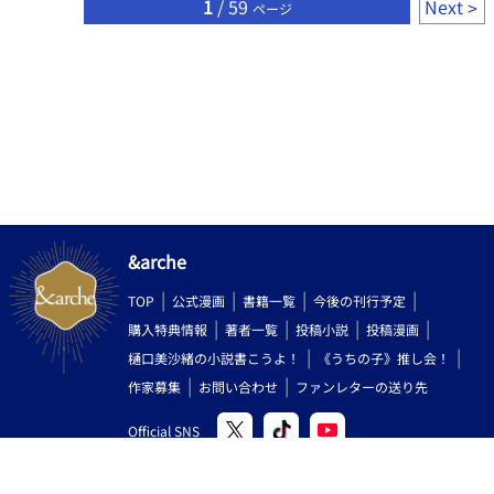
1
/ 59
Next
ページ
&arche
TOP
公式漫画
書籍一覧
今後の刊行予定
購入特典情報
著者一覧
投稿小説
投稿漫画
樋口美沙緒の小説書こうよ！
《うちの子》推し会！
作家募集
お問い合わせ
ファンレターの送り先
Official SNS