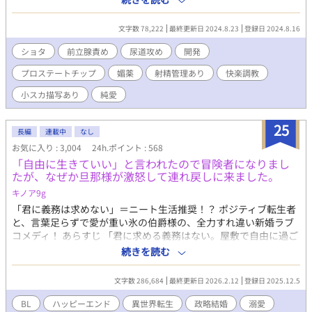
亀頭責め（ほんのり）、プロステートチップ、攻めに媚薬、攻め
の射精我慢、攻め喘ぎ（押し殺し系）、見られながらの性行為な
文字数 78,222
最終更新日 2024.8.23
登録日 2024.8.16
どがあります。 挿入ありです。本編では調教師×ショタ、調教師
×ショタ×モブショタの3Pもありますので閲覧ご注意ください。
ショタ
前立腺責め
尿道攻め
開発
番外編では全て小スカでの絶頂があり、とにかくラブラブ甘々恋
プロステートチップ
媚薬
射精管理あり
快楽調教
人セックスしています。堅物おじさん調教師がすっかり溺愛攻め
となりました。 早熟→恋人セックス。受けに煽られる攻め。受け
小スカ描写あり
純愛
が飲精します。 成熟→調教プレイ。乳首責めや射精我慢、オナホ
腰振り、オナホに入れながらセックスなど。攻めが受けの前で自
25
慰、飲精、攻めフェラもあります。 完熟（前編）→３年後と１０
長編
連載中
なし
年後の話。乳首責め、甘イキ、攻めが受けの中で潮吹き、攻めに
お気に入り : 3,004
24h.ポイント : 568
手コキ、飲精など。 完熟（後編）→ほぼエロのみ。１５年後の
「自由に生きていい」と言われたので冒険者になりまし
話。調教プレイ。乳首責め、射精我慢、甘イキ、脳イキ、キスイ
たが、なぜか旦那様が激怒して連れ戻しに来ました。
キ、亀頭責め、ローションガーゼ、オナホ、オナホコキ、潮吹
キノア9g
き、睡姦、連続絶頂、メスイキなど。
「君に義務は求めない」＝ニート生活推奨！？ ポジティブ転生者
と、言葉足らずで愛が重い氷の伯爵様の、全力すれ違い新婚ラブ
コメディ！ あらすじ 「君に求める義務はない。屋敷で自由に過ご
していい」 貧乏男爵家の次男・ルシアン（前世は男子高校生）
続きを読む
は、政略結婚した若き天才当主・オルドリンからそう告げられ
た。 冷徹で無表情な旦那様の言葉を、「俺に興味がないんだな！
文字数 286,684
最終更新日 2026.2.12
登録日 2025.12.5
ラッキー、衣食住保証付きのニート生活だ！」とポジティブに解
釈したルシアン。 彼はこっそり屋敷を抜け出し、偽名を使って憧
BL
ハッピーエンド
異世界転生
政略結婚
溺愛