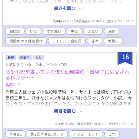
「大人になったら結婚してね」と僕に言って笑った。 そして──
今日、君は僕じゃない別の人と結婚する。 結婚式で花束を渡す時
続きを読む
に胸が痛いんだ。 「こいつ、幼馴染なんだ。センスいいだろ？」
誇らしげに笑う君と、その隣で微笑む綺麗な奥さん。 叶わない恋
文字数 71,617
最終更新日 2026.8.7
登録日 2025.12.11
だってわかってる。 それでも、氷砂糖みたいに君との甘い思い出
を、僕だけの宝箱にしまって生きていく。 君の幸せを願うことだ
幼馴染
初恋
すれ違い
失恋
切ない
溺愛
けが、僕にできる最後の恋だから。 そう思って、失恋の悲しみを
溺愛攻め×健気受け
アイドル×会社員
甘々
両想い
猫カフェで埋めていたある日のこと。 僕は“彼“に出逢った。 その
人は僕に愛を教えてくれる人でした。 はちみつみたいに甘くてや
さしくてとろける恋。ハニーメルトキスって言葉が似合う人。 そ
16
長編
連載中
なし
して僕はどうやら彼の最推しになってしまったらしいんです。 け
お気に入り : 40
24h.ポイント : 762
れど、彼の生き方は僕とはまるで正反対で──。 『国民的彼氏
溺愛小説を書いている僕が幼馴染の一軍男子に溺愛され
No.1』カリスマアイドル×失恋したてほやほやの広報部会社員
るわけが……
──────────── 作品へのご感想ありがとうございます
♡♡ わたしの押し間違いで、ネタバレあり表示になってしまいま
鳥羽ミワ
した。 変更ができないようなので、こちらでお知らせさせていた
守屋文人はウェブ小説投稿歴約一年、サイトでは鳴かず飛ばずの
だきます(*^^*) ご感想とても嬉しいです！ありがとうございま
高校二年生。好きなジャンルは女性向けのファンタジー小説。 今
す。 ✩タイトル変更のお知らせ✩ (旧) 昔「結婚しよう」と言って
日も今日とて小説を書いていたら、ひょんなことから幼馴染です
くれた幼馴染は今日、僕以外の人と結婚する
っかり疎遠になっていた一軍男子・青井晴樹にバレてしまった。
続きを読む
いまだに泣き虫の癖が直らない晴樹に「小説を読みたい」と迫ら
れ、その泣き出しそうな目に良心をちくちく刺激された文人は、
文字数 19,655
最終更新日 2026.8.8
登録日 2026.7.31
自分の投稿作品を教えてしまう。 これでつまらないとか思われた
らどうしよう。 不安がる文人をよそに、晴樹は文人へ甘々に急接
青春BL
第2回青春BLカップ
ハッピーエンド
日常