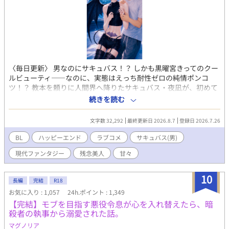
ぇ、ただエロが読みたいんだ。って時、覗いてやってください。
少しでも楽しんでいただけると幸いです。
〈毎日更新〉 男なのにサキュバス！？ しかも黒曜宮きってのクー
ルビューティ——なのに、実態はえっち耐性ゼロの純情ポンコ
ツ！？ 教本を頼りに人間界へ降りたサキュバス・夜凪が、初めて
の獲物として忍び込んだのは、大学生・陸の寝室だった。 ところ
続きを読む
が陸の精気は、濃厚はちみつバターみたいに甘くて絶品の光属
性！ しかも吸っても吸ってもなぜか尽きない、奇跡の源泉かけ流
文字数 32,292
最終更新日 2026.8.7
登録日 2026.7.26
し体質！？ 一方の陸は、妖艶な見た目に反して真っ赤になって震
える夜凪に一目惚れ。 「もうちょっと吸ってく？」 「優しくする
BL
ハッピーエンド
ラブコメ
サキュバス(男)
から」 と、ポンコツサキュバスを毎晩甘やかしまくる。 吸精の練
現代ファンタジー
残念美人
甘々
習のはずが、気づけば夜凪の胸に芽生えていたのは、獲物への食
欲ではなく本気の恋心で——？ さらに同族サキュバスの瑠夏と澪
まで、陸の激甘精気を狙って寝室へ乱入！ 「みんなでシェアすれ
10
長編
完結
R18
ばよくな〜い？」 「……僕も、味見したい……」 「陸さんは俺の
お気に入り : 1,057
24h.ポイント : 1,349
なんだからぁぁぁ！！」 クールビューティ崩壊！ サキュバス三つ
【完結】モブを目指す悪役令息が心を入れ替えたら、暗
巴！ 光属性彼氏の愛情発電、出力限界突破！！ 好きになるほど甘
殺者の執事から溺愛された話。
くなる、光属性大学生×純情ポンコツサキュバスの、可愛くてえ
っちでちょっぴり妖しい溺愛BLラブコメ！
マグノリア