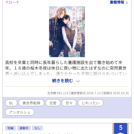
クローナ
書籍情報
高校を卒業と同時に長年暮らした養護施設を出て働き始めて半
年。１８歳の桜木冬夜は休日に買い物に出たはずなのに突然異世
界へ迷い込んでしまった。 通りかかった子供に助けられついてい
った先は人手不足の宿屋で、衣食住を求め臨時で働く事になっ
続きを読む
た。 その宿屋で出逢ったのは冒険者のクラウス。 冒険者を辞めて
騎士に復帰すると言うクラウスに誘われ仕事を求め一緒に王都へ
文字数 991,119
最終更新日 2026.7.13
登録日 2020.10.30
向かい今度は馴染み深い孤児院で働く事に。 神様からの啓示もな
く、なぜ自分が迷い込んだのか理由もわからないまま周りの人に
BL
異世界転移
恋愛
甘々
じれったい
助けられながら異世界で幸せになるお話です。 2022,04,02 第二
アンダルシュ
部を始めることに加え読みやすくなればと第一部に章を追加しま
した。
5
短編
連載中
なし