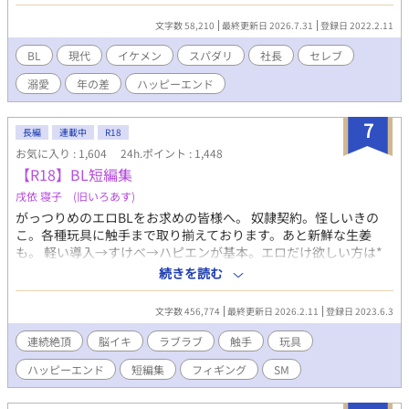
す♡ 南の島で恋人になった朝陽と涼平が東京で甘々でラブラブな
同棲生活を始めますが、桁違いのセレブさに朝陽は驚いてばっか
文字数 58,210
最終更新日 2026.7.31
登録日 2022.2.11
りで……。 あの手この手で囲い込む涼平とドキドキしっぱなしの
朝陽の甘々イチャラブハッピーエンド小説です。 タイトルが長か
BL
現代
イケメン
スパダリ
社長
セレブ
ったので若干短くしました。
溺愛
年の差
ハッピーエンド
7
長編
連載中
R18
お気に入り : 1,604
24h.ポイント : 1,448
【R18】BL短編集
戌依 寝子 (旧いろあす)
がっつりめのエロBLをお求めの皆様へ。 奴隷契約。怪しいきの
こ。各種玩具に触手まで取り揃えております。あと新鮮な生姜
も。 軽い導入→すけべ→ハピエンが基本。エロだけ欲しい方は*
マークを探してください。 各話の内容を下記よりご参照の上お好
続きを読む
みのお話をお読みいただければと思います。 お気に召すものがあ
りますように。 【のんびり雑談】 →敬語、言葉攻め、強制・連続
文字数 456,774
最終更新日 2026.2.11
登録日 2023.6.3
絶頂、前立腺、潮吹き 【ロングアイランド・アイスティー】 →甘
め、攻フェラ、誘い受、ハッピーエンド 【家なき子】 →玩具(ロ
連続絶頂
脳イキ
ラブラブ
触手
玩具
ーター、ニプルクリップ、ディルド、ブジー)･前立腺･強制絶頂･
ハッピーエンド
短編集
フィギング
SM
失禁･失神･潮吹き、結腸、尿道、メス堕ち、ハッピーエンド 【冒
険の書】 →ファンタジー、触手、前立腺、時間停止(少)、潮吹
き、結腸責め、強制・連続絶頂、尿道、ハッピーエンド？ 【探偵