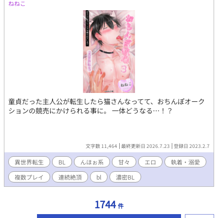
ねねこ
童貞だった主人公が転生したら猫さんなってて、おちんぽオーク
ションの競売にかけられる事に。 一体どうなる…！？
文字数 11,464
最終更新日 2026.7.23
登録日 2023.2.7
異世界転生
BL
んほぉ系
甘々
エロ
執着・溺愛
複数プレイ
連続絶頂
bl
濃密BL
1744
件