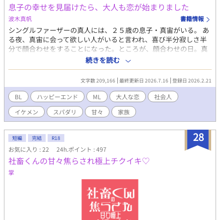
息子の幸せを見届けたら、大人も恋が始まりました
波木真帆
書籍情報
シングルファーザーの真人には、２５歳の息子・真宙がいる。 あ
る夜、真宙に会って欲しい人がいると言われ、喜び半分寂しさ半
分で顔合わせをすることになった。ところが、顔合わせの日。真
宙の恋人としてやってきたのは、男だった。困惑し戸惑いつつ
続きを読む
も、息子が幸せならと二人の仲を認める。 そうして、相手の父親
も含めて四人で食事会が始まったのだが、それから父親同士の距
文字数 209,166
最終更新日 2026.7.16
登録日 2026.2.21
離が縮まってきて…… シングルファーザー同士の優しく穏やかな
恋の話。 あまり長くならない予定ですが……ってめちゃくちゃ長
BL
ハッピーエンド
ML
大人な恋
社会人
くなってた（汗） 最後まで楽しんでいただけると嬉しいです♡
イケメン
スパダリ
甘々
家族
R18には※つけます。 ※タイトルちょこっと変更しました。
28
短編
完結
R18
お気に入り : 22
24h.ポイント : 497
社畜くんの甘々焦らされ極上チクイキ♡
掌