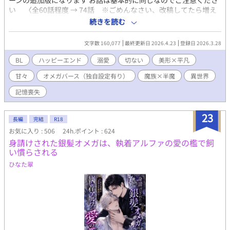
ーンの追加版になります お話は基本的に同じなのでご注意くださ
い 〈全60話程度 → 74話 ※ごめんなさい、改稿してたら増え
てしまいました…〉 完結していますので、基本的に毎日更新しま
続きを読む
す ◇記憶を失った冷酷皇子 × 献身的だが目が離せない猫系文官
◇ 【あらすじ】 『＿＿＿＿ アースター。今宵の相手はお前がし
文字数 160,077
最終更新日 2026.4.23
登録日 2026.3.28
ろ』 『（……ああ……。誰でもなくお前に、愛なく抱かれるなん
て……）』 次期魔王に一番近いとされている第九皇子『ルキウ
BL
ハッピーエンド
溺愛
切ない
美形×平凡
ス・ウィンコット』は、冷酷無慈悲で有名だった そんな彼が率い
甘々
オメガバース（独自設定有り）
魔族×半魔
異世界
る第一軍司令部に出向になった半魔の文官『シン・アースター』
シンには誰にも言えない秘密があった かつて番を失い感情も無く
記憶喪失
なったルキウスは、シンに理不尽な仕打ちをする しかしどうして
かシンは逃げ出さず、ルキウスに献身を貫いた 次第にルキウスの
23
心にも変化が訪れる そんな中、ルキウスが記憶を失くすきっかけ
長編
完結
R18
となった事件が新たな動きを見せていく 秘められた事実は驚くべ
お気に入り : 506
24h.ポイント : 624
きものだった ルキウスは、失った記憶を取り戻すことが出来るの
身請けされた銀髪オメガは、執着アルファの愛の檻で飼
か 二人が織りなす二度目の恋のお話です
い慣らされる
ひなた翠