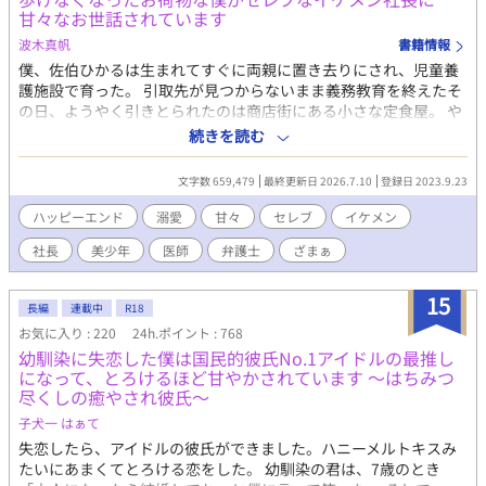
甘々なお世話されています
波木真帆
書籍情報
僕、佐伯ひかるは生まれてすぐに両親に置き去りにされ、児童養
護施設で育った。 引取先が見つからないまま義務教育を終えたそ
の日、ようやく引きとられたのは商店街にある小さな定食屋。 や
っと両親ができたと喜んだもの束の間、ただの労働力だったと知
続きを読む
るもどうすることもできず働き詰めの毎日を過ごしていた。 そん
なある日、買い物を言いつけられ急いで帰る途中に和服姿の少し
文字数 659,479
最終更新日 2026.7.10
登録日 2023.9.23
年配の女性を庇って交通事故に遭ってしまう。 もう一生歩けない
かもしれないと言われた僕は養父母からお荷物はいらないと言わ
ハッピーエンド
溺愛
甘々
セレブ
イケメン
れてしまって……。 可哀想な人生を送ってきた心優しい美少年と
社長
美少年
医師
弁護士
ざまぁ
セレブなイケメン社長とのハッピーエンド小説です。 R18には※
つけます。
15
長編
連載中
R18
お気に入り : 220
24h.ポイント : 768
幼馴染に失恋した僕は国民的彼氏No.1アイドルの最推し
になって、とろけるほど甘やかされています ～はちみつ
尽くしの癒やされ彼氏～
子犬一 はぁて
失恋したら、アイドルの彼氏ができました。ハニーメルトキスみ
たいにあまくてとろける恋をした。 幼馴染の君は、7歳のとき