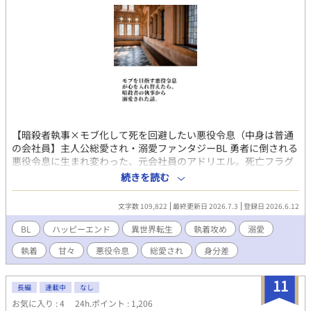
【暗殺者執事×モブ化して死を回避したい悪役令息（中身は普通
の会社員】主人公総愛され・溺愛ファンタジーBL 勇者に倒される
悪役令息に生まれ変わった、元会社員のアドリエル。死亡フラグ
を回避するため行動を改め、父の悪役化も防いだら、なぜだか自
続きを読む
分を殺すはずの執事から求愛されて、おまけに従僕の美少年から
も懐かれているんだけど、なんで――!? 生き残りをかけて奮闘す
文字数 109,822
最終更新日 2026.7.3
登録日 2026.6.12
る転生悪役令息が、気づいたら真実の愛を手にしていて、幸せに
なるお話です。 総受けに見える展開が含まれますが、最終的に主
BL
ハッピーエンド
異世界転生
執着攻め
溺愛
人公とくっつくのは執事ひとりだけです。 性描写のあるエピソー
執着
甘々
悪役令息
総愛され
身分差
ドには（☆）を付けております。 アルファポリス様の独占公開・
最新作です。 皆様に楽しんでいただけたらと願っています。どう
ぞよろしくお願いいたします！ ※本編完結済み。今後は、後日
11
長編
連載中
なし
談・番外編を不定期に投稿します。 ※番外編・第一弾としまし
お気に入り : 4
24h.ポイント : 1,206
て、完結記念SS『プレゼントは僕だった』を更新しました。