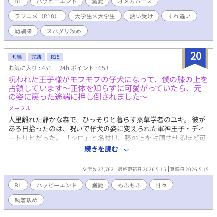
BL
ハッピーエンド
溺愛
オメガバース
千晴だが、景斗が手を出さないのには”激重な”理由があって
ラブコメ（R18）
大学生×大学生
誘い受け
すれ違い
――。 抱かれたいオメガの戦略に理性をバキバキに削りながら抵
抗する執着アルファのすれ違いラブコメディ！
幼馴染
スパダリ攻め
20
短編
完結
R15
お気に入り : 451
24h.ポイント : 653
​呪われた王子様がモフモフの仔犬になって、僕の膝の上を
占領しています〜正体を知らずに可愛がっていたら、元
の姿に戻った途端に押し倒されました〜
メープル
​人里離れた静かな森で、ひっそりと暮らす薬草学者のユキ。 彼が
ある日拾ったのは、呪いで仔犬の姿に変えられた軍神王子・ディ
ートリヒだった。 ​「シロ」と名付け、膝の上を占領させるほど可
愛がっていた森での穏やかな日々。 だが、呪いが解け、元の姿に
続きを読む
戻った途端、その「仔犬」は豹変した――。 ​「俺の飼い主はお前
だけだ」 ​傲慢な王子の顔と、寂しがり屋な仔犬の顔。二つの顔に
文字数 27,762
最終更新日 2026.5.15
登録日 2026.5.15
翻弄されながら、その深い執着に溺れていく。
BL
ハッピーエンド
溺愛
もふもふ
甘々
執着攻め