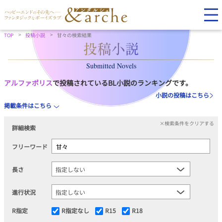
TOP
投稿小説
甘々の検索結果
Submitted Novels
アルファポリス
で投稿されているBL小説のランキングです。
小説の投稿はこちら
掲載条件はこちら
×検索条件をクリアする
詳細検索
フリーワード
長さ
進行状況
R指定
R指定なし
R15
R18