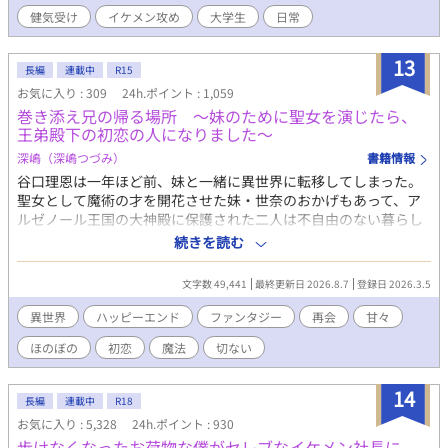
っしゃいましたら、皆様が安全な形でご協力いただけると、とて
健気受け
イケメン攻め
大学生
日常
も心強いです。 「恋なんかじゃない」で検索しても出てこなくな
るのを願って。 とりあえず、動画からこちらにくる方もいるかも
しれませんので、この文章をしばらく載せておきます。 ◆◇◆ の
13
長編
連載中
R15
どかに甘々を読みたい方、ぜひ…♡ 超モテまくりで遊んではいた
お気に入り : 309
24h.ポイント : 1,059
けど好きって気持ちも執着も知らなかった攻めくんが、平凡だけ
巻き添え兄の帰る場所 〜妹のために聖女を演じたら、
ど可愛らしい受けくんを好きになって執着も知って、これ以上な
王弟殿下の初恋の人になりました〜
い位、猫可愛がりに可愛がるお話です(*´艸`*)♡ 中の皆、ちょっ
とずつ色々成長もしているはず……(*'ω'*) ※ただただ、好きな幸
深嶋（深嶋つづみ）
書籍情報
せ世界を楽しく書いてます♡ ご一緒にほのぼの楽しんで頂けたら
谷口理恩は一年ほど前、妹と一緒に異世界に転移してしまった。
嬉しいです。 お気にいり登録＆感想を頂けると更新気力upします
聖女として魔術の才を開花させた妹・世奈のおかげもあって、ア
(*'ω'*)♡ 匿名がよろしければ、Twitterのマシュマロから♡ 頂け
ルゼノール王国の大神殿に保護された二人は不自由のない暮らし
ると嬉しいです♡ モロツヨシさまの「人間(男)メーカー(仮)」で、
を送っている。 ある日、世奈の仕事を肩代わりした理恩は、病に
続きを読む
キャラのイメージを作らせて頂きました。 ◇ ◇ ◇ ◇ あまも
臥せている幼い第二王子・イヴァンのもとに参じることに。 何度
あもさま に描いて頂いた素敵な表紙を大賞期間だけ公開してま
も謁見を重ねるうちに理恩に懐いた彼は、目の前の聖女が偽者で
文字数 49,441
最終更新日 2026.8.7
登録日 2026.3.5
す🩷 https://xfolio.jp/portfolio/amamoamo またいつか、表紙と
あることに気付かぬまま、やがて理恩に求愛するが……。 数年
して、お見せすることがあると思います🩷
後、アルゼノール王国を出て世界中を巡っていた理恩は、とある
異世界
ハッピーエンド
ファンタジー
再会
甘々
国でイヴァンと再会する。 彼の知る聖女は自分だったのだと言い
ほのぼの
初恋
魔法
切ない
出せぬまま、理恩はイヴァンと交流を続けることになって――？
☆旧タイトル『聖女を演じた巻き添え兄は、王弟殿下の求愛から
逃げられない』から改題しました(3/25)
14
長編
連載中
R18
お気に入り : 5,328
24h.ポイント : 930
歩けなくなったお荷物な僕がセレブなイケメン社長に