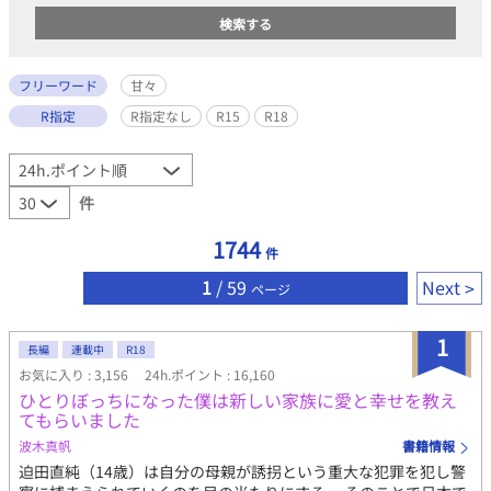
フリーワード
甘々
R指定
R指定なし
R15
R18
件
1744
件
1
/ 59
Next
ページ
1
長編
連載中
R18
お気に入り : 3,156
24h.ポイント : 16,160
ひとりぼっちになった僕は新しい家族に愛と幸せを教え
てもらいました
波木真帆
書籍情報
迫田直純（14歳）は自分の母親が誘拐という重大な犯罪を犯し警