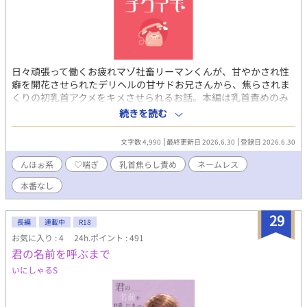
日々頑張って働くお疲れマゾ社畜リーマンくんが、甘やかされ性
癖を開花させられたデリヘルの甘サドお兄さんから、焦らされま
くりの初乳首アクメをキメさせられるお話。本編は乳首責めのみ
で、攻め受け共にネームレスとなります。 ・絵文字箱（メッセー
続きを読む
ジ等に） https://wavebox.me/wave/8kg0rsmpi4im7608/ ・X垢
https://twitter.com/show1write
文字数 4,990
最終更新日 2026.6.30
登録日 2026.6.30
んほぉ系
♡喘ぎ
乳首焦らし責め
ネームレス
本番なし
29
長編
連載中
R18
お気に入り : 4
24h.ポイント : 491
君の名前を呼ぶまで
いにしゃるS