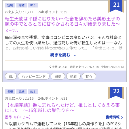
21
短編
完結
R15
お気に入り : 1,711
24h.ポイント : 639
転生天使は平穏に眠りたい〜社畜を辞めたら美形王子の
腕の中でとろとろに甘やかされる日々が始まりました〜
メープル
毎日深夜まで残業、食事はコンビニの冷たいパン。そんな社畜と
しての人生を使い果たし、過労死した俺が転生したのは――なん
と、四枚の美しい羽を持つ本物の天使だった。 ​「今世こそは、働
かずに一生寝て過ごしたい！」 ​平穏な隠居生活を夢見るシオン
続きを読む
は、正体を隠して王国の第一王子・アリスターの元に居候するこ
とに。ところが、この王子、爽やかな笑顔の裏で俺への重すぎる
文字数 34,331
最終更新日 2026.4.18
登録日 2026.4.18
執着を隠し持っていた!?
BL
ハッピーエンド
溺愛
執着
甘々
22
長編
完結
R18
お気に入り : 2,316
24h.ポイント : 631
【本編完結】番に忘れられたけど、推しとして支える事
にした ～16年越しの巣作りを～
墨尽（ぼくじん）
書籍情報
※以前カクヨムで連載していた【16年越しの巣作りを】のR18シ