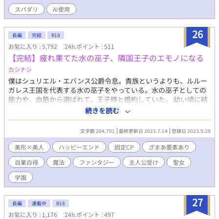
れの冒険者ライフを満喫し始める。 「旦那様は俺に無関心」 そう
スパダリ
AI使用
信じて、半年間ものんきに遊び回っていたルシアンだったが、あ
る日クエスト中に怪我をしてしまう。 バレたら怒られるかな……
とビクビクしていた彼の元に現れたのは、顔面蒼白で息を切らし
26
長編
完結
R18
た旦那様で――！？ 「君が怪我をしたと聞いて、気が狂いそうだ
お気に入り : 5,792
24h.ポイント : 511
った……！」 怒鳴られるかと思いきや、折れるほど強く抱きしめ
【完結】疲れ果てた水の巫子、隣国王子のエモノになる
られて困惑。 えっ、放置してたんじゃなかったの？ なんでそんな
に必死なの？ 実は旦那様は冷徹なのではなく、ルシアンが好きす
カシナシ
ぎて「嫌われないように」と身を引いていただけの、超・奥手な
僕はシュリエル・エバンス公爵令息。貴族というよりも、ルルー
心配性スパダリだった！ 「君を守れるなら、森ごと消し飛ばす
ガレス王国を代表する水の巫子をやっている。水の巫子としての
が？」 「過保護すぎて冒険になりません！！」 Fランク冒険者の
能力や、血筋から選ばれて、王子様と婚約していた。 幼い頃に結
のんきな妻（夫）×国宝級魔法使いの激重旦那様。 すれ違ってい
ばれた婚約だが、ディルク殿下に恋をしてから、ずっと自己研鑽
続きを読む
た二人が、甘々な「週末冒険者夫婦」になるまでの、勘違いと溺
に努めてきた。聖女が現れても、殿下に相応しいのは僕だと、心
愛のハッピーエンドBL。
の中で言い聞かせるようにしていたが、 殿下の隣には、いつの間
文字数 204,791
最終更新日 2023.7.14
登録日 2023.5.29
にかローズブロンドの美しい聖女がいた。 なんとかしてかつての
優しい眼差しに戻ってほしいのに、日が経つ毎に状況は悪くな
美形×美人
ハッピーエンド
固定CP
ざまあ要素あり
る。 そんなある日、僕は目を疑うものを見てしまった。 攻め・威
自業自得
魔法
ファンタジー
主人公受け
聖女
圧系美形 受け・浮世離れ系美人 （HOTランキング最高３位、頂き
ました。たくさんの閲覧ありがとうございます！） （第12回BL大
学園
賞にて、奨励賞を頂きました。たくさんの応援、ありがとうござ
いました！） ※ざまぁというより自業自得 ※序盤は暗めですが
27
甘々になっていきます ※本編６０話（約16万字）＋番外編数話く
長編
連載中
R18
らい ※残酷描写あります ※ R18は後半に
お気に入り : 1,176
24h.ポイント : 497