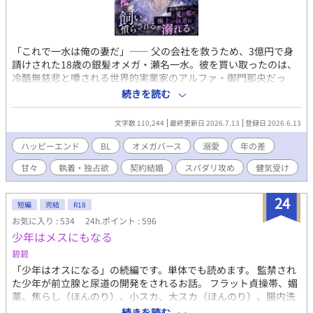
「これで一水は俺の妻だ」―― 父の会社を救うため、3億円で身
請けされた18歳の銀髪オメガ・瀬名一水。彼を買い取ったのは、
冷酷無慈悲と噂される世界的実業家のアルファ・御門那央だっ
た。 愛人か、子を産むための道具として買われたはずが、激しく
続きを読む
抱かれた翌朝に突きつけられたのは、まさかの『婚姻届』！？
「逃がさない。お前は俺の檻で生きろ」 絶対的な支配者からの宣
文字数 110,244
最終更新日 2026.7.13
登録日 2026.6.13
告。けれど、短い命令口調とは裏腹に、触れる手つきに滲む不器
用な優しさと熱情に、一水の心は次第に絆されていく。 単なる
ハッピーエンド
BL
オメガバース
溺愛
年の差
「所有物」として買われたオメガが、孤独な捕食者の心を溶か
甘々
執着・独占欲
契約結婚
スパダリ攻め
健気受け
し、やがて唯一無二の番として並び立つまでの物語。 絶対的支配
から極上の溺愛へ。執着オメガバース開幕！
24
短編
完結
R18
お気に入り : 534
24h.ポイント : 596
少年はメスにもなる
碧碧
「少年はオスになる」の続編です。単体でも読めます。 監禁され
た少年が前立腺と尿道の開発をされるお話。 フラット貞操帯、媚
薬、焦らし（ほんのり）、小スカ、大スカ（ほんのり）、腸内洗
浄、メスイキ、エネマグラ、連続絶頂、前立腺責め、尿道責め、
続きを読む