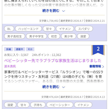
察に捕まえられていくのを目の当たりにする。 そのことで日本で
の仕事が難しくなった父は中東で単身赴任という道を選んだ。 ひ
とりで日本に取り残されることになった僕は、その場に居合わせ
続きを読む
た磯山という弁護士さんの家にしばらくお世話になることになっ
た。 そこでの生活は僕が今まで過ごしてきた毎日とは全く別物
文字数 1,758,402
最終更新日 2026.8.7
登録日 2024.2.21
で、最初は戸惑いつつも次第にこれが幸せなのかと感じるように
なった。 そんな時、磯山先生の甥っ子さんが一緒に暮らすように
BL
ハッピーエンド
甘々
イケメン
スパダリ
なって……。 母親に洗脳され抑圧的な生活をしてきた直純と、直
男子高校生
男子中学生
初恋
美少年
溺愛
純に好意を持つ高校生の昇との可愛らしい恋のお話です。 こちら
は『歩けなくなったお荷物な僕がセレブなイケメン社長に甘々な
お世話されています』の中の脇カップルだったのですが、最近も
2
長編
連載中
R18
のすごくこの2人の出番が増えてきて主人公カップルの話が進まな
お気に入り : 3,567
24h.ポイント : 12,362
いので、直純が磯山先生宅にお世話になるところから話を独立さ
ベビーシッター先でラブラブな家族生活はじまりました
せることにしました。 とりあえずあちらの話を移動させて少しず
つ繋がりを綺麗にしようと思っています。 年齢の都合もありR18
波木真帆
書籍情報
までは少しかかりますが、その場面には※つけます。
家事代行＆ベビーシッターサービス『ルラシオン』で唯一のSSラ
ンクを持つスタッフ・友利遥（27歳）は4歳の子ども（琳）を育
てるシングルファザー。 ある日、日本有数の大企業、西条商事の
社長宅でのベビーシッター兼家事スタッフの依頼がきた。 拘束時
続きを読む
間が長いため琳に寂しい思いをさせるのではと迷いはあったもの
の、琳の優しい後押しがあって依頼を受けることにした。 恐ろし
文字数 476,424
最終更新日 2026.8.7
登録日 2025.4.13
く豪華なマンションで３歳の男の子のベビーシッターが始まり順
調な出だしだったがとんでもない事件が巻き起こり、しばらくの
溺愛
甘々
子持ち
ベビーシッター
イケメン
間、琳も一緒に社長宅で住み込みで働くことに。でもなぜか一緒