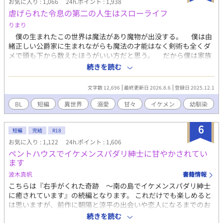
お気に入り : 1,066
24h.ポイント : 1,938
虐げられた令息の第二の人生はスローライフ
りまり
僕の生まれたこの世界は魔法があり魔物が出没する。 僕は由
緒正しい公爵家に生まれながらも魔法の才能はなく剣術も全くダ
メで頭も下から数えたほうがいい方だと思う。 だから僕は家族
にも公爵家の使用人にも馬鹿にされ食事もまともにもらえない。
続きを読む
救いだったのは僕を不憫に思った王妃様が僕を殿下の従者に指
名してくれたことで、少しはまともな食事ができるようになった
文字数 12,696
最終更新日 2026.8.6
登録日 2025.12.1
事だ。 お家に帰る事なくお城にいていいと言うので僕は頑張っ
てみたいです。
BL
短編
異世界
溺愛
甘々
イケメン
幼馴染
6
短編
完結
R18
お気に入り : 1,122
24h.ポイント : 1,606
ペントハウスでイケメンスパダリ紳士に甘やかされてい
ます
波木真帆
書籍情報
こちらは『右手がくれた奇跡 〜南の島でイケメンスパダリ紳士
に癒されています』の続編となります。 これだけでも楽しめると
は思いますが、前作に朝陽と涼平の出会いや恋人になるまでのお
話が載っていますのでそちらから楽しんでいただければ嬉しいで
続きを読む