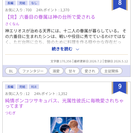
8
長編
完結
なし
物語】 →強制・連続絶頂、潮吹き、甘々、ハッピーエンド 【九蓮
お気に入り : 700
24h.ポイント : 1,370
宝灯】 →鬼畜、イラマチオ、潮吹き、前立腺、連続絶頂、失神、
【完】六番目の眷属は神の台所で愛される
ハッピーエンド(多分) 【2憶4000万の男】 →焦らし、攻フェラ、
メンソール、強制・連続絶頂、前立腺、潮吹き、(洗脳？)、ハッ
さくなん
ピーエンド？ 【スイングボーイズ】 →3P、攻フェラ、イラマチ
神エリオスが治める天界には、十二人の眷属が暮らしている。 そ
オ、喉イキ、前立腺、強制絶頂、潮吹き、呼吸管理、ハッピーエ
の六番目に生まれたシンは、戦いや役目に秀でているわけではな
ンド 【物実の鏡】 →続編（冒険の書）、じれじれ後甘々、ストー
く、ただ台所に立ち、皆のために料理を作る穏やかな存在だっ
リーメイン、ハッピーエンド 【蓼食う虫も好き好き】 →催淫、連
た。 シンの作る食事に惹かれて集まる眷属たち。 年少のルカやユ
続きを読む
続絶頂、潮吹き、素股、青姦、甘め、ハッピーエンド 【皇帝ペン
ウは特に懐き、上位の眷属たちも気づけば彼の周りで過ごす時間
ギン】 →ほんのりハーレム、攻フェラ、前立腺、連続・強制絶
を当たり前にしていた。そんな中、主神エリオスだけは誰よりも
頂、潮吹き、溺愛鬼畜、ハッピーエンド 【開発事業は突然に】 →
文字数 170,356
最終更新日 2026.7.2
登録日 2026.5.12
静かに、けれど確かにシンを見つめ続けていた。みんなに等しく
視姦オナ、イラマチオ、結腸、メスイキ、前立腺、連続絶頂、強
優しい神でありながら、ほんの少しだけシンに甘い。ある日、天
BL
ファンタジー
溺愛
甘々
愛され
主従関係
制絶頂、鬼畜、ハッピーエンド 【部屋とワセリンと鋏】 →前立
界の結界が揺らぐ事件が起きる。 その異変を、シンは無意識に鎮
腺、失神、強制・連続絶頂、巨根、結腸、溺愛鬼畜、ハッピーエ
めてしまう。それをきっかけに明かされていくのは、「六番目」
ンド 【しょうがあるけどしょうがない】 →敬語攻、鬼畜、ビッチ
9
にだけ与えられた特別な役割。 シンはただ愛されていたのではな
長編
完結
R18
受、山芋、生姜(フィギング)、前立腺、強制・連続絶頂、ハッピ
く、天界そのものを穏やかに保つ“境目の存在”だった。眷属たち
お気に入り : 12
24h.ポイント : 1,352
ーエンド 【頭が痛いと言ってくれ！】 →催眠(脳イキ)、焦らし、
に囲まれながら、少しずつ自分の力と向き合うシン。 そして、長
純情ポンコツサキュバス、光属性彼氏に毎晩愛されちゃ
強制・連続絶頂、潮吹き、ハッピーエンド エロだけ欲しい方は*
い時を生きる神エリオスが、なぜ最初からシンだけを少し特別に
ってます
マークを探してください。 プロットもなければ登場人物も全く考
見つめていたのか。穏やかな日常の中で育つ、静かな恋。 世界を
えずに書き進める行き当たりばったり作品ばかりです。 容姿の描
つむぎ
支える力と、ひとつの居場所を巡る、優しいファンタジーBL。
写を省くことが多いのでお好みに合わせて妄想力を滾らせてくだ
さい。 導入が長いことが増えてきたので、開始時は1週間くらい
放置したらちょうどいいと思います。 ストーリーなんていらね