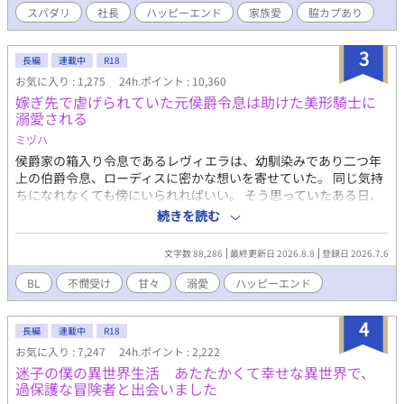
スパダリ
社長
ハッピーエンド
家族愛
脇カプあり
に暮らし始めてから西条さんとラブラブな雰囲気になってき
て……。 シングルファザーのベビーシッターと子どもの扱いに慣
れていない社長とのイチャラブハッピーエンド小説です。 R18に
3
長編
連載中
R18
は※つけます。
お気に入り : 1,275
24h.ポイント : 10,360
嫁ぎ先で虐げられていた元侯爵令息は助けた美形騎士に
溺愛される
ミヅハ
侯爵家の箱入り令息であるレヴィエラは、幼馴染みであり二つ年
上の伯爵令息、ローディスに密かな想いを寄せていた。 同じ気持
ちになれなくても傍にいられればいい。 そう思っていたある日、
まさかのローディスからプロポーズされ、レヴィエラは一も二も
続きを読む
なく頷いた。 晴れて迎えた結婚式。これからは正式にローディス
と一緒にいられると幸せな気持ちで伯爵家に赴いたレヴィエラ
文字数 88,286
最終更新日 2026.8.8
登録日 2026.7.6
は、ローディスの恋人と名乗る者に追い出され、敷地の隅にある
小屋に押し込まれる。 悲しみを抱きながらも、持ち前の明るさと
BL
不憫受け
甘々
溺愛
ハッピーエンド
前向きさでどうにか生活していくことにしたレヴィエラだった
が、ある日小屋の裏で怪我をした騎士を見つけ介抱することに。
4
手探りではありつつも、自分に出来る精一杯で手当てをし、ただ
長編
連載中
R18
ただ元気になって欲しいと寝る間も惜しんで看病をした。 それが
お気に入り : 7,247
24h.ポイント : 2,222
自分の運命を大きく変えることになるとも知らず―――。 怪我を
迷子の僕の異世界生活 あたたかくて幸せな異世界で、
負った美形騎士（攻）×頑張り屋の箱入り令息（受） ※印は性的
過保護な冒険者と出会いました
描写あり