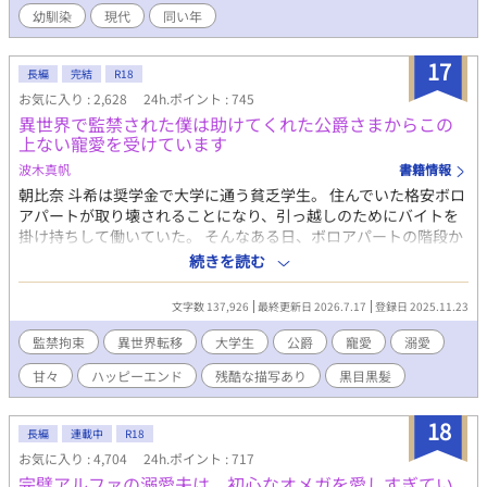
近する。小説を面白いと言われ、なぜか優しくされて、文人はそ
幼馴染
現代
同い年
の本心が分からないながらも晴樹へ溺れていく……。 すれ違う幼
馴染、から回る恋心、満たされない承認欲求。果たして文人は晴
樹の本心を暴き、こじれた関係をどうにか解決できるのか！？
17
長編
完結
R18
お気に入り : 2,628
24h.ポイント : 745
異世界で監禁された僕は助けてくれた公爵さまからこの
上ない寵愛を受けています
波木真帆
書籍情報
朝比奈 斗希は奨学金で大学に通う貧乏学生。 住んでいた格安ボロ
アパートが取り壊されることになり、引っ越しのためにバイトを
掛け持ちして働いていた。 そんなある日、ボロアパートの階段か
ら落ち、気づいたら深い森の中にいた。 猟銃を持った男に狙わ
続きを読む
れ、男の家で監禁されることに。 絶体絶命の中、助け出してくれ
た人がいて…… 異世界からやってきた何も状況がわからない美青
文字数 137,926
最終更新日 2026.7.17
登録日 2025.11.23
年大学生と、彼をひとめ見て美しさに魅了された公爵さまの甘い
ラブストーリー。 そこまでは長くならない予定です。 R18には※
監禁拘束
異世界転移
大学生
公爵
寵愛
溺愛
つけます。
甘々
ハッピーエンド
残酷な描写あり
黒目黒髪
18
長編
連載中
R18
お気に入り : 4,704
24h.ポイント : 717
完璧アルファの溺愛夫は、初心なオメガを愛しすぎてい