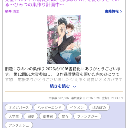
る～ひみつの巣作り計画中～
星井 悠里
書籍情報
旧題：ひみつの巣作り 2026/6/10💖書籍化✨ ありがとうございま
す。 第12回BL大賞参加し、 ３作品奨励賞を頂いた内のひとつで
す🥰 応援ありがとうございました♡ 明るく可愛いオメガバです
♡ 学生結婚の夫夫🩵 仲良しです(*´艸`*) 【公式あらすじ】 あ
続きを読む
る日突然オメガに変性してしまった、元アルファの慧（けい）。
ヒートになっていたところを、かつてのライバルだった颯（はや
文字数 382,606
最終更新日 2026.6.28
登録日 2023.9.9
て）に助けられ、 そのまま彼と番になり、結婚までしてしまっ
た。 中高生時代によく競い合っていたけれど、夫になった颯は、
オメガバース
ハッピーエンド
イケメン
ほのぼの
あの頃とは違って慧に 優しく、甘く蕩けるような愛をくれる。 慧
大学生
溺愛
御曹司
甘々
ファンタジー
は颯との新婚生活をとても幸せに過ごしていたけれど、ある日ふ
と思った。 ――運命の番だから、相手のことを好きって思いこん
アンダルシュ