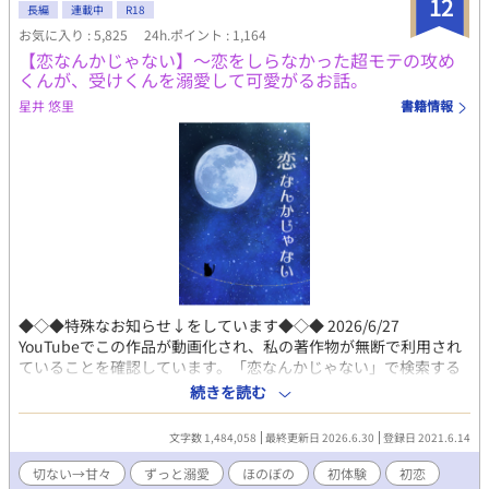
12
長編
連載中
R18
お気に入り : 5,825
24h.ポイント : 1,164
【恋なんかじゃない】～恋をしらなかった超モテの攻め
くんが、受けくんを溺愛して可愛がるお話。
星井 悠里
書籍情報
◆◇◆特殊なお知らせ↓をしています◆◇◆ 2026/6/27
YouTubeでこの作品が動画化され、私の著作物が無断で利用され
ていることを確認しています。「恋なんかじゃない」で検索する
と出てくると思います。 私は動画化の許可を、どの作品にも、一
続きを読む
切、出していません。 タイトル・キャラ名まったく同じですが、
まったくの無関係です。 再生すると閲覧回数に貢献してしまうの
文字数 1,484,058
最終更新日 2026.6.30
登録日 2021.6.14
で、閲覧せず、 小説の方でお楽しみいただけたら幸いです。 もし
「通報」という機能を使って意思表示をしていただける方がいら
切ない→甘々
ずっと溺愛
ほのぼの
初体験
初恋