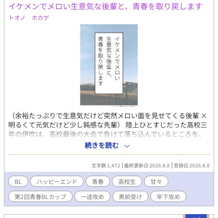
イケメンでメロい生意気な後輩と、青春を取り戻します
トオノ ホカゲ
（余裕たっぷりで生意気だけど突然メロい面を見せてくる後輩 ×
明るくて元気だけど少し鈍感な先輩） 陸上ひとすじだった高校三
年の伊吹は、高校最後の大会で負けて落ち込んでいるところを、
二年のイケメン後輩・久世 柊（くぜ しゅう）に慰められる。
続きを読む
「俺にはもう何も残ってない。あーあ、もっと普通の青春もして
みたかったな……」と漏らす伊吹に、柊は「俺が『彼女役』にな
文字数 1,472
最終更新日 2026.8.8
登録日 2026.8.8
ってあげますから、一緒に青春取り戻しましょう」と提案してき
て――？ あれよあれよというまに『彼女役』に就任した後輩・柊
BL
ハッピーエンド
青春
高校生
甘々
と、丸め込まれていっしょに青春を取り戻すことになってしまっ
第2回青春BLカップ
一途攻め
男前受け
年下攻め
た先輩・伊吹の、明るく爽やかな『じれキュン青春BL』。 （注
『彼女役』と言っていますが、後輩くんはまごうことなき攻めで
す！）