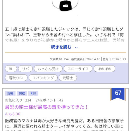
五十歳で騎士を定年退職したジャックは、同じく定年退職したダ
ンに誘われて、王都から田舎の村へと移住した。 小さな村で『何
でも屋』をやりながら静かに穏やかに暮らす二人のお話。 男前お
っさん二人のリバ！ ※ムーンライトノベルズさんでも公開してお
続きを読む
ります。 ※リバです！年齢層高いおっさん二人のリバです！ ※ネ
タバレになりますが、看取りBLです！ ※エロあり回には※つけて
文字数 61,154
最終更新日 2026.4.10
登録日 2026.3.23
ます！ ※全１９話です。毎朝六時更新になります。
BL
リバ
おっさん受け
スローライフ
ほのぼの
看取りBL
スパンキング
元騎士
67
短編
完結
R18
お気に入り : 234
24h.ポイント : 42
最恐の騎士様が最高の毒を持ってきた！
おもちDX
医務官のマカナは毒が大好きな研究馬鹿だ。ある日田舎の診療所
に、最恐と謳われる騎士クーレイがやってくる。彼は珍しい毒に