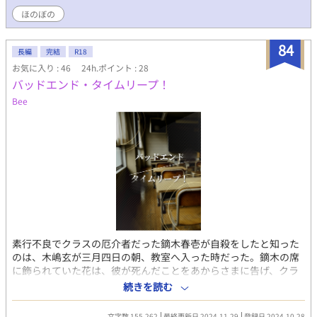
ほのぼの
84
長編
完結
R18
お気に入り : 46
24h.ポイント : 28
バッドエンド・タイムリープ！
Bee
素行不良でクラスの厄介者だった鏑木春壱が自殺をしたと知った
のは、木嶋玄が三月四日の朝、教室へ入った時だった。鏑木の席
に飾られていた花は、彼が死んだことをあからさまに告げ、クラ
スメイトのひどい噂話に同情したその時、木嶋は過去にタイムリ
続きを読む
ープしていた。 リープから抜け出すため、苦手だったヤンキーの
鏑木と接点を持ち、なんとか終わらせようともがく木嶋。お互い
文字数 155,262
最終更新日 2024.11.29
登録日 2024.10.28