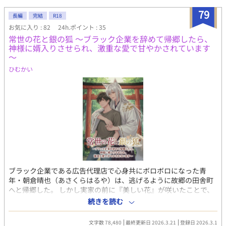
79
長編
完結
R18
お気に入り : 82
24h.ポイント : 35
常世の花と銀の狐 ～ブラック企業を辞めて帰郷したら、
神様に婿入りさせられ、激重な愛で甘やかされています
～
ひむかい
ブラック企業である広告代理店で心身共にボロボロになった青
年・朝倉晴也（あさくらはるや）は、逃げるように故郷の田舎町
へと帰郷した。 しかし実家の前に『美しい花』が咲いたことで、
里の習わしにより、「婿入り」という名のもとに地元の神社の神
続きを読む
主となることになった。 形式だけだと思っていた婚姻の儀を終え
眠りについた晴也の元に現れたのは、銀髪に狐耳、琥珀色の瞳を
文字数 78,480
最終更新日 2026.3.21
登録日 2026.3.1