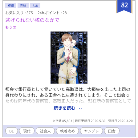
82
短編
完結
R18
お気に入り : 375
24h.ポイント : 28
逃げられない檻のなかで
もうの
都会で銀行員として働いていた高取遥は、大損失を出した上司の
身代わりにされ、ある田舎へと左遷されてしまう。そこで出会っ
たのは同年代の警察官、高取正人だった。 駐在所の警察官として
働いていた正人と遥は次第に仲良くなっていくが、ある日遥に連
続きを読む
絡が来て… 駐在所の警察官×左遷されたサラリーマンの話です。
攻に外堀をガンガンと埋められていきます。 受に女性経験がある
文字数 85,804
最終更新日 2020.5.30
登録日 2020.3.20
表現があります。苦手な方はご注意ください。 ※はR指定部分で
す。
BL
現代
社会人
執着攻め
ヤンデレ
田舎