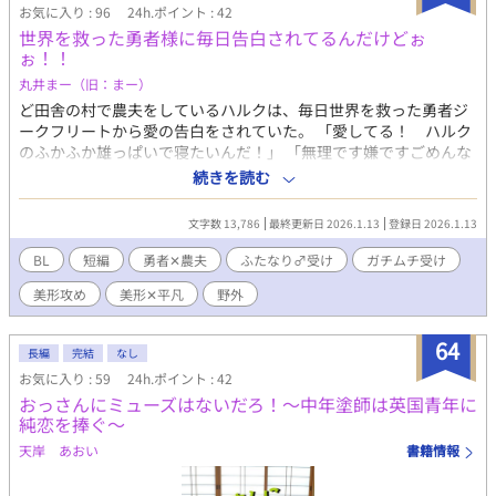
お気に入り : 96
24h.ポイント : 42
世界を救った勇者様に毎日告白されてるんだけどぉ
ぉ！！
丸井まー（旧：まー）
ど田舎の村で農夫をしているハルクは、毎日世界を救った勇者ジ
ークフリートから愛の告白をされていた。 「愛してる！ ハルク
のふかふか雄っぱいで寝たいんだ！」 「無理です嫌ですごめんな
さい」 「俺は諦めない！」 秘密がある農夫ハルクと勇者ジークフ
続きを読む
リートのゆるーい愛の攻防戦。 美形勇者✕平凡ガチムチふたなり
♂農夫。 ※ふたなり♂受けです！ ※ムーンライトノベルズさんで
文字数 13,786
最終更新日 2026.1.13
登録日 2026.1.13
も公開しております！
BL
短編
勇者✕農夫
ふたなり♂受け
ガチムチ受け
美形攻め
美形✕平凡
野外
64
長編
完結
なし
お気に入り : 59
24h.ポイント : 42
おっさんにミューズはないだろ！～中年塗師は英国青年に
純恋を捧ぐ～
天岸 あおい
書籍情報