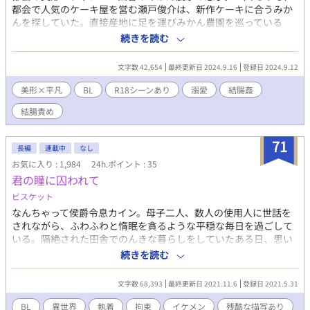
都会で人気のケーキ屋を営む瀬戸俊介は、新作ケーキに合うみか
んを探していた。直接産地に足を運びみかん農園を巡っている
と、そこで働く橘橙矢と出会う。橘の作るみかんは瀬戸の求めて
続きを読む
いたものそのものだったうえ、ゲイである瀬戸にとって橘自身も
ドストライクだった。２つの運命的な出会いに瀬戸は舞い上が
文字数 42,654
最終更新日 2024.9.16
登録日 2024.9.12
り、思わず勢いで告白してしまう。 （R18シーンについて） ２話
以降、予告なく18禁シーンが入ります。内容は自慰、兜合わせ、
美形×平凡
BL
R18シーンあり
溺愛
結腸姦
フェラ、結腸姦、中出し等。糖度高め（当社比）です。閲覧ご注
結腸責め
意ください。
71
長編
連載中
なし
お気に入り : 1,984
24h.ポイント : 35
君の瞳に囚われて
ビスケット
なんちゃって侯爵令息カイン。母子二人、数人の使用人に世話を
されながら、ふわふわと惰眠を貪るような平穏な毎日を過ごして
いる。隔絶された田舎でのんきな暮らしをしていたある日、思い
出す。 ここは正に、かつて妹がやっていた乙女ゲーム『貴公子達
続きを読む
の花園』の舞台であると。しかも将来豚の餌になる運命にある、
モブ令息のカインだ。ううむ、しかし分かったところで、すでに
文字数 68,393
最終更新日 2021.11.6
登録日 2021.5.31
どうしようもない状況である。なぜなら、俺はこの世界のことを
ほとんど知らないからだ。予備知識は、自分の運命が悪役令嬢の
BL
異世界
執着
拘束
イケメン
残酷な描写あり