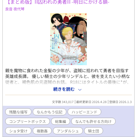
【まとめ版】⛓囚われの勇者⛓ -明日にかける鎖-
良音 夜代琴
親を魔物に食われた金髪の少年が、盗賊に拾われて勇者を目指す
英雄成長譚。 優しい騎士の少年リンデルと、彼を支えたい小柄な
従者と、褐色肌の元盗賊のお話。 R18にはタイトルの最後に*が、
R18未満には(*)が付いてます。 本作はこれまでの囚われの勇者の
続きを読む
リンデル側のお話を集めて整えたものです。 単話投稿しているも
のの再収録の他、新規書下ろしもそこそこあります。 本作はとに
文字数 343,017
最終更新日 2026.4.28
登録日 2026.1.3
かく『何でも許せる方向け』です。 ショタ受け、無理矢理、モブ
レ、媚薬、リバ、3Pと色々あります。 表現としてあまりグロくは
残酷な描写
なんかもう伝記
ハッピーエンド
書きませんが、痛い描写は多いです。 夢オチで触手もあったり、
コンプリートボックス
総集編
なんでも許せる方向け
時に飯テロもあります。 個人的に苦手なシチュがある方は、 これ
までに投稿している単話版をご覧いただくと安心です。 (各作品ご
ショタ受け
複数姦
アンダルシュ
騎士団
とに登場する注意要素が書いてありますので……) 大丈夫！ 何で