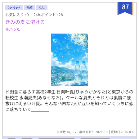
87
ｼｮｰﾄｼｮｰﾄ
完結
なし
お気に入り : 0
24h.ポイント : 28
きみの夏に溶ける
星乃うた
ド田舎に暮らす高校2年生 日向叶夏(ひゅうがかなた)と東京からの
転校生 水瀬夏央(みなせなお)。クールな夏央とそれとは裏腹に底
抜けに明るい叶夏。そんな凸凹な2人が互いを知っていくうちに恋
に落ちていく＿＿＿＿
文字数 18,117
最終更新日 2026.8.6
登録日 2026.8.6