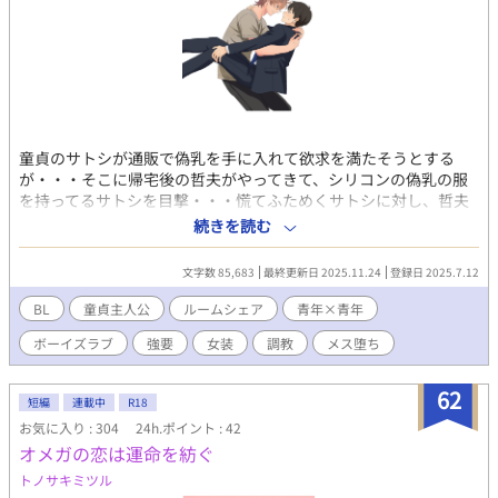
童貞のサトシが通販で偽乳を手に入れて欲求を満たそうとする
が・・・そこに帰宅後の哲夫がやってきて、シリコンの偽乳の服
を持ってるサトシを目撃・・・慌てふためくサトシに対し、哲夫
はその光景をサトシの弱みとして握ることに・・・ ※女装あり
続きを読む
※bl ※強要シーンあり ※偽乳あり
文字数 85,683
最終更新日 2025.11.24
登録日 2025.7.12
BL
童貞主人公
ルームシェア
青年×青年
ボーイズラブ
強要
女装
調教
メス堕ち
62
短編
連載中
R18
お気に入り : 304
24h.ポイント : 42
オメガの恋は運命を紡ぐ
トノサキミツル