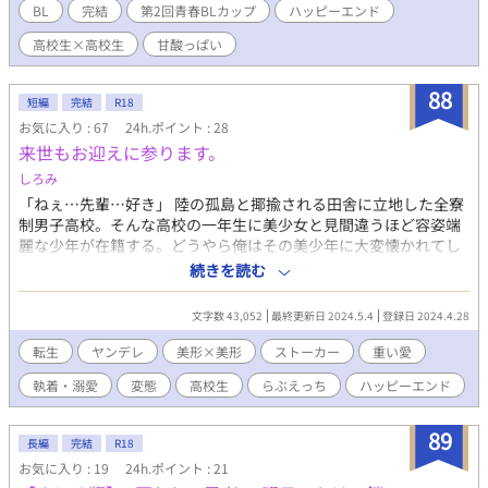
BL
完結
第2回青春BLカップ
ハッピーエンド
高校生×高校生
甘酸っぱい
88
短編
完結
R18
お気に入り : 67
24h.ポイント : 28
来世もお迎えに参ります。
しろみ
「ねぇ…先輩…好き」 陸の孤島と揶揄される田舎に立地した全寮
制男子高校。そんな高校の一年生に美少女と見間違うほど容姿端
麗な少年が在籍する。どうやら俺はその美少年に大変懐かれてし
まったようだ。寮部屋が隣同士ということもあるが、理由はそれ
続きを読む
以外にもあるようで―…… ※ヤンデレ誘い受けから外堀を埋めら
れて幸せになる話 ※全話攻め視点 ※受けのモブレ描写があります
文字数 43,052
最終更新日 2024.5.4
登録日 2024.4.28
が挿入は主人公とだけです ※11話完結です
転生
ヤンデレ
美形×美形
ストーカー
重い愛
執着・溺愛
変態
高校生
らぶえっち
ハッピーエンド
89
長編
完結
R18
お気に入り : 19
24h.ポイント : 21