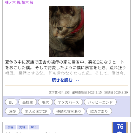
柚ノ木 碧/柚木 彗
夏休み中に家族で田舎の祖母の家に帰省中、突如Ωになりヒート
をおこした僕。 そして豹変したように僕に暴言を吐き、荒れ狂う
祖母。 呆然とする父。 何も言わなくなった母。 そして、僕は今、
田舎の小さな無人駅で一人立ち尽くしている。 こんな僕だけど、
続きを読む
ある日突然Ωになってしまったけど、僕の人生はハッピーエンドに
なれるでしょうか。 初BL＆オメガバース連載で、オメガバースは
文字数 434,153
最終更新日 2023.2.15
登録日 2020.8.29
三ヶ月前に知った、超が付く初心者です。 そのため、ふんわり設
定です。
BL
高校生
現代
オメガバース
ハッピーエンド
溺愛
主人公固定CP
残酷な描写あり
脇カプあり
76
長編
完結
R18