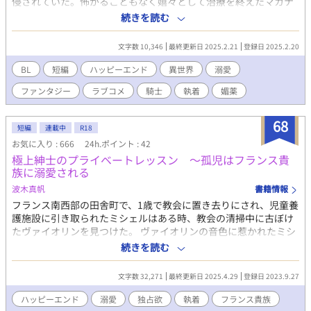
侵されていた。怖がることもなく嬉々として治療を終えたマカナ
に、クーレイは度々会いに来るようになる。 徐々に距離が縮まっ
続きを読む
てきた頃、クーレイが催淫毒に侵されてやってきた！マカナは治
療と称して体に触れるが……？ 毒にしか興味のない医務官が、大
文字数 10,346
最終更新日 2025.2.21
登録日 2025.2.20
きくて怖がられがちな騎士に懐かれ押しかけられ絆される話。 騎
士クーレイ×医務官マカナ
BL
短編
ハッピーエンド
異世界
溺愛
ファンタジー
ラブコメ
騎士
執着
媚薬
68
短編
連載中
R18
お気に入り : 666
24h.ポイント : 42
極上紳士のプライベートレッスン 〜孤児はフランス貴
族に溺愛される
波木真帆
書籍情報
フランス南西部の田舎町で、1歳で教会に置き去りにされ、児童養
護施設に引き取られたミシェルはある時、教会の清掃中に古ぼけ
たヴァイオリンを見つけた。 ヴァイオリンの音色に惹かれたミシ
ェルは独学で勉強し、数年後には耳で聴いたものは弾けるように
続きを読む
なっていた。 ある時、演奏を褒めてくれた人の推薦でパリの音楽
学校に入学することになったミシェルは褒めてくれた彼がフラン
文字数 32,271
最終更新日 2025.4.29
登録日 2023.9.27
スの大富豪エヴァン・ロレーヌだと知る。 そのエヴァンからお世
話係・セルジュを紹介されたミシェルは、セルジュを好きになっ
ハッピーエンド
溺愛
独占欲
執着
フランス貴族
てしまい……。 孤児であるミシェルがフランス貴族に愛されるシ