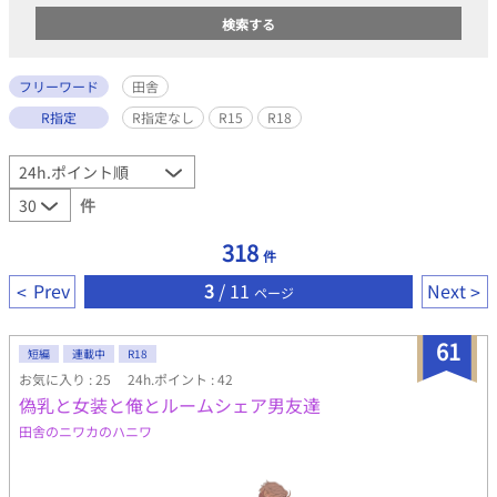
フリーワード
田舎
R指定
R指定なし
R15
R18
件
318
件
Prev
3
/ 11
Next
ページ
61
短編
連載中
R18
お気に入り : 25
24h.ポイント : 42
偽乳と女装と俺とルームシェア男友達
田舎のニワカのハニワ