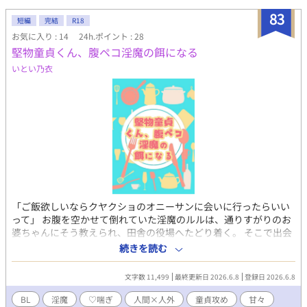
83
短編
完結
R18
お気に入り : 14
24h.ポイント : 28
堅物童貞くん、腹ペコ淫魔の餌になる
いとい乃衣
「ご飯欲しいならクヤクショのオニーサンに会いに行ったらいい
って」 お腹を空かせて倒れていた淫魔のルルは、通りすがりのお
婆ちゃんにそう教えられ、田舎の役場へたどり着く。 そこで出会
ったのは、真面目で平凡な童貞公務員・直人。 困っている相手を
続きを読む
放っておけず手を差し伸べた直人だったが、ルルが必要としてい
た“ご飯”は、普通の食事ではなかった。 一度だけ助けて終わりの
文字数 11,499
最終更新日 2026.6.8
登録日 2026.6.8
はずが、ルルはすっかり直人に懐いてしまい――。 真面目な童貞
公務員×腹ペコで甘えたな淫魔のゆるい餌やり人外ラブです。
BL
淫魔
♡喘ぎ
人間×人外
童貞攻め
甘々