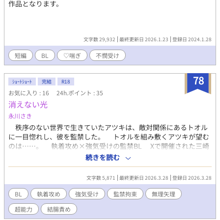
作品となります。
文字数 29,932
最終更新日 2026.1.23
登録日 2024.1.28
短編
BL
♡喘ぎ
不憫受け
78
ｼｮｰﾄｼｮｰﾄ
完結
R18
お気に入り : 16
24h.ポイント : 35
消えない光
永川さき
秩序のない世界で生きていたアツキは、敵対関係にあるトオル
に一目惚れし、彼を監禁した。 トオルを組み敷くアツキが望む
のは……。 執着攻め×強気受けの監禁BL Xで開催された三崎
様、田舎様、菫城珪様主催の #受けくんをしまおう企画 参加作品
続きを読む
です。
文字数 5,871
最終更新日 2026.3.28
登録日 2026.3.28
BL
執着攻め
強気受け
監禁拘束
無理矢理
超能力
結腸責め