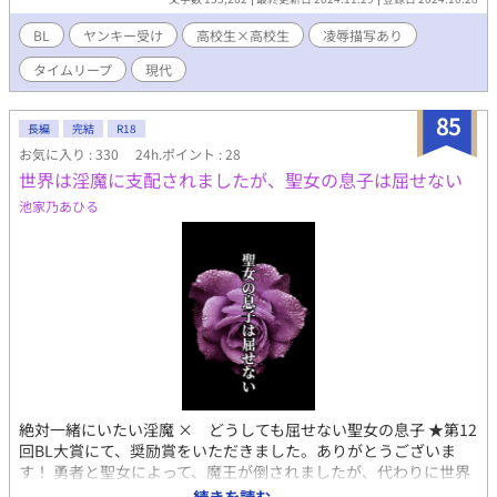
の過去に触れ、友情が芽生え、それがいつしか愛情に変わる。 何
度も別れを繰り返し、木嶋は鏑木の死の原因を突き止められるの
BL
ヤンキー受け
高校生×高校生
凌辱描写あり
か。 古い町並みが残る地方の高校に進学した主人公木嶋が、美形
タイムリープ
現代
だけど超がつくほどのヤンキーのクラスメイト鏑木の死によっ
て、過去に戻り、リ―プを終わらせるため、鏑木の死の真相を探
る 体格良し寡黙訳あり男子高校生×金髪美形田舎ヤンキー ※攻め
85
長編
完結
R18
に女性との行為歴あり ※受けにレイプや売春、死、性的虐待、暴
お気に入り : 330
24h.ポイント : 28
力などの過激な描写あり 最後の番外編にて、R18のお話を用意し
世界は淫魔に支配されましたが、聖女の息子は屈せない
ています ※他サイトでも公開中
池家乃あひる
絶対一緒にいたい淫魔 × どうしても屈せない聖女の息子 ★第12
回BL大賞にて、奨励賞をいただきました。ありがとうございま
す！ 勇者と聖女によって、魔王が倒されましたが、代わりに世界
は淫魔に支配されました。 人間の大半は性奴隷として扱われ、反