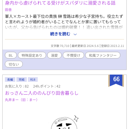
身内から虐げられてる受けがスパダリに溺愛される話
田舎
軍人×カースト最下位の貴族 榊 雪路は希少な子宮持ち。役立たず
と言われようが婚約者がいることでなんとか家に置いてもらって
いたが、父から告げられたのは婚約破棄！！ 追い出された雪路が
奉公先に訪れたのは軍人貴族である鬼崎家！？ 全体的にふわっと
続きを読む
した設定です。 【舞台】大正あたりの日本をモチーフにした異世
界。 【地雷回避】ふたなりではありませんが子宮という特殊＆フ
文字数 70,710
最終更新日 2024.5.6
登録日 2023.2.11
ァンタジー有り。(後半で強く出てきます) 一章完結済。二章は準
備中…
BL
特殊設定あり
溺愛
不憫受け
和風ファンタジー
切ない
66
長編
完結
R18
お気に入り : 82
24h.ポイント : 42
おっさん二人ののんびり田舎暮らし
丸井まー（旧：まー）