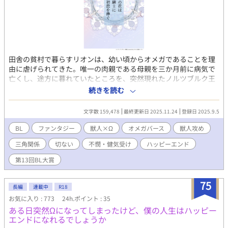
田舎の貧村で暮らすリオンは、幼い頃からオメガであることを理
由に虐げられてきた。唯一の肉親である母親を三か月前に病気で
亡くし、途方に暮れていたところを、突然現れたノルツブルク王
国の獣人の騎士・クレイドに助けられる。クレイドは王・オース
続きを読む
ティンの命令でリオンを迎えに来たという。そのままクレイドに
連れられノルツブルク王国へ向かったリオンは、優しく寄り添っ
文字数 159,478
最終更新日 2025.11.24
登録日 2025.9.5
てくれるクレイドに次第に惹かれていくがーーーー？ 心に傷を
持つ二人が心を重ね、愛を探す優しいオメガバースの物語。 (登場
BL
ファンタジー
獣人×Ω
オメガバース
獣人攻め
人物） ・リオン（受け） 心優しいオメガ。頑張り屋だが自分に自
三角関係
切ない
不憫・健気受け
ハッピーエンド
信が持てない。元女官で薬師だった母のアナに薬草の知識などを
授けられたが、三か月前にその母も病死して独りになってしま
第13回BL大賞
う。 ・クレイド（攻め） ノルツブルク王国第一騎士団の隊長で
獣人。幼いころにオースティンの遊び相手に選ばれ、ともにアナ
75
から教育を受けた。現在はオースティンの右腕となる。 ・オース
長編
連載中
R18
ティン ノルツブルク王国の国王でアルファ。
お気に入り : 773
24h.ポイント : 35
ある日突然Ωになってしまったけど、僕の人生はハッピー
エンドになれるでしょうか