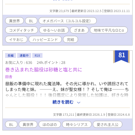
なり、看病をしていたオルテンシアも病に倒れる。 義兄シプレス
はアルボル伯爵となり、心も身体も傷つき田舎で療養するオルテ
文字数 23,679
最終更新日 2023.12.5
登録日 2023.11.11
ンシアに会いに来るが… シプレスは浮気相手を妊娠させ、邪魔
になったオルテンシアを、一方的に婚約破棄して伯爵家を追い出
異世界
BL
オメガバース（ユルユル設定）
した。 怒ったオルテンシアは…… 😏お話に都合の良い、ゆるゆる
コメディタッチ
ゆる～いお話
ざまあ
地味で平凡なΩとα
設定のオメガバースです。どうかご容赦を！
イケおじ
ハッピーエンド
完結
81
長編
連載中
R18
お気に入り : 636
24h.ポイント : 28
巻き込まれた脇役は砂糖と塩と共に
田舎
昼飯の準備中に現れた魔法陣。 その光に導かれ、いや誘拐されて
しまった俺と妹。 ―――え、妹が聖女様！？ そして俺は―――ち
ゃんとした脇役！！！ 後日鑑定により発覚した加護は、好きな時
に好きなだけ砂糖と塩を生成できるもので…？？ 異世界、聖女
続きを読む
様、騎士、調味料体質の俺！！ 魔法適正のない脇役が砂糖と塩で
どうにか異世界を生きるBL． 2章 ※3章の開幕にむけて加筆修正
文字数 173,211
最終更新日 2026.1.9
登録日 2024.6.8
中 いったん非公開とさせて頂きます。 現在R18は保険扱い
BL
異世界
ほのぼの
時々シリアス
愛され主人公