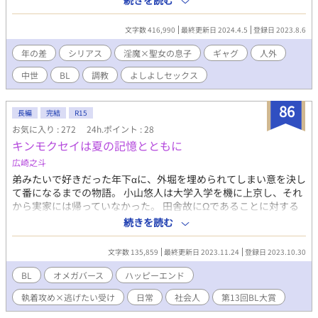
続きを読む
抗的な者は見せしめにされる日常。 故郷の村を襲われ、追い出さ
れたペーター……もといクラロは、新魔王の治める城で、奴隷の
文字数 416,990
最終更新日 2024.4.5
登録日 2023.8.6
一人として身を潜めていた。 ボサボサの頭に田舎混じりの口調。
存分に仕込んだ魔除けのおかげで自分の平穏を守っていたが、と
年の差
シリアス
淫魔×聖女の息子
ギャグ
人外
ある出来事から上級国民の淫魔に目をつけらてしまう。 もし聖女
中世
BL
調教
よしよしセックス
の息子とバレてしまえば、待っているのは破滅だ！ はたして、ク
ラロは自分の貞操を守り抜くことができるのか？ これは、おじさ
ま系淫魔 × 絶対に犯されたくない青年の攻防戦を綴った物語であ
86
長編
完結
R15
る！ ※♥：受けの性描写 ♡：受け以外の性描写 ☆：他者視点
お気に入り : 272
24h.ポイント : 28
※クラロの訛りは可読性を損ねないため、実際の訛りと異なって
キンモクセイは夏の記憶とともに
いる部分もあります。 ※作者の性癖により乳首責め八割。他、予
告なく特殊性癖も入っております。エロはありますが終盤まで挿
広崎之斗
入はありません。以上ご理解の上楽しんでいただければ幸いで
弟みたいで好きだった年下αに、外堀を埋められてしまい意を決し
す。 ※当作は小説家になろう、Pixiv(獅醒名義）でも掲載してお
て番になるまでの物語。 小山悠人は大学入学を機に上京し、それ
ります。
から実家には帰っていなかった。 田舎故にΩであることに対する
風当たりに我慢できなかったからだ。 そして１０年の月日が流れ
続きを読む
たある日、年下で幼なじみの六條純一が突然悠人の前に現われ
る。 純一はずっと好きだったと告白し、１０年越しの想いを伝え
文字数 135,859
最終更新日 2023.11.24
登録日 2023.10.30
る。 しかし純一はαであり、立派に仕事もしていて、なにより見
た目だって良い。 「俺になんてもったいない！」 素直になれない
BL
オメガバース
ハッピーエンド
年上Ωと、執着系年下αを取り巻く人達との、ハッピーエンドまで
執着攻め×逃げたい受け
日常
社会人
第13回BL大賞
の物語。 性描写のある話は【※】をつけていきます。