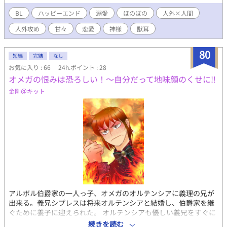
持つ超絶美形の神様・深月（みづき）だった。 「ずっと待ってい
たぞ、我が愛しき伴侶」 なんと彼は、晴也が成長して戻ってくる
BL
ハッピーエンド
溺愛
ほのぼの
人外×人間
のを待ちわびていた超・執着系の神様で……！？ 「毎晩は無理だ
人外攻め
甘々
恋愛
神様
獣耳
って！」「お前が愛らしすぎるのがいけないのだ」 逃げた先で見
つけたのは、重すぎるほどの愛と、蕩けるような快感、そして金
木犀の香りに包まれた甘い日常。 これは、全てを失いかけていた
80
短編
完結
なし
青年が、過保護な神様に溺愛され、本当の居場所を見つけるまで
お気に入り : 66
24h.ポイント : 28
の優しい物語。 ひたすら2人が甘く過ごしている様子の見られる
オメガの恨みは恐ろしい！～自分だって地味顔のくせに‼
ほのぼのな作品になります。 ※イラスト・本文ともにAIを使用し
ています。
金剛＠キット
アルボル伯爵家の一人っ子、オメガのオルテンシアに義理の兄が
出来る。義兄シプレスは将来オルテンシアと結婚し、伯爵家を継
ぐために養子に迎えられた。 オルテンシアも優しい義兄をすぐに
好きになるが… 田舎の領地で流行病にかかり、伯爵夫妻が亡く
続きを読む