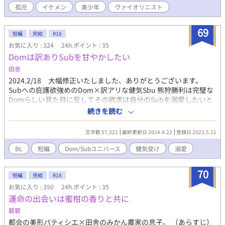
孤児
イケメン
美少年
ヴァイオリニスト
ンデレラストーリー。 こちらは 「天涯孤独になった僕をイケメン
外国人が甘やかしてくれます」のスピンオフ小説です。 そのまま
でも楽しんでいただけますが、併せてお読みいただくとより楽し
69
短編
完結
R18
んでいただけると思います。 R18には※つけます。
お気に入り : 324
24h.ポイント : 35
Domは訳ありSubを甘やかしたい
田舎
2024.2/18 大幅修正いたしました、ありがとうございます。
Subへの庇護欲強めのDom×訳アリな健気Sbu 熊狩勝利は完璧な
Domらしい見た目に反してその欲求は自分のSubを溺愛したいと
いうもの。けれど寄って来るのはハードプレイ所望者ばかりで今
続きを読む
夜も合コンに敗れての帰宅。 『お兄さん、俺を買わない？』 欲求
不満と酒に酔いつぶれた夜に声をかけてきたのは、全裸の露出魔
文字数 57,321
最終更新日 2024.4.22
登録日 2023.5.21
――――！？！？ ・基本攻め目線です ・受けが他のDomに乱暴
されてしまう描写があります
BL
短編
Dom/Subユニバース
健気受け
溺愛
70
短編
完結
R18
お気に入り : 350
24h.ポイント : 35
運命の出会いは蜜柑の香りと共に
碧碧
都会の美形パティシエ×田舎のみかん農家の息子。 （あらすじ）