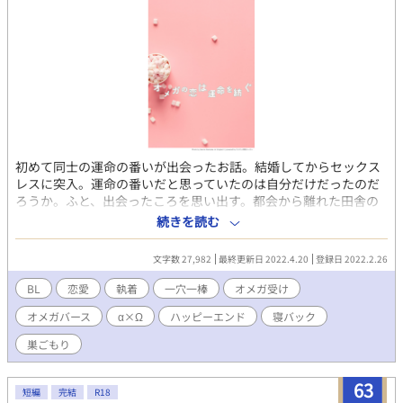
初めて同士の運命の番いが出会ったお話。結婚してからセックス
レスに突入。運命の番いだと思っていたのは自分だけだったのだ
ろうか。ふと、出会ったころを思い出す。都会から離れた田舎の
大学に入学して、魂の番いである慶斗と出会う。バイト先に行っ
続きを読む
たり、授業中に背後から眺めたり、一方的に恋心を募らせてい
た。向こうから声をかけてきてくれ、次第に仲が深まる。このま
文字数 27,982
最終更新日 2022.4.20
登録日 2022.2.26
ま友達のままでいいかなと思った。しばらくして向こうから好き
だと告白された。学生同士だけど、家族から了承を得て、番いに
BL
恋愛
執着
一穴一棒
オメガ受け
なった。結婚もした。けど、セックスレスだ。どうしてこうなっ
オメガバース
α×Ω
ハッピーエンド
寝バック
たんだろう。と悩んで仲直りするお話です。 仏頂面攻め×ちょっ
と抜けている受け ※ほんわかです。不倫とかありません ※2/28で
巣ごもり
完結します。すでに完結済み
63
短編
完結
R18