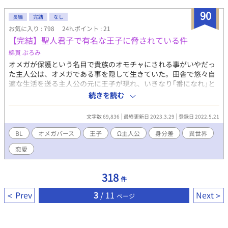
もおいしく食べられるよ！ むしろ痛いのは心も体も大好物だ
90
よ！ という方は どうぞ存分にお楽しみくださいね。 ■登場人
長編
完結
なし
物 ※【囚勇02】開始時点 ・主人公(勇者)→リンデル(17)♂ 勇
お気に入り : 798
24h.ポイント : 21
者に憧れて田舎から王都に出て、騎士になった心優しい少年 優
【完結】聖人君子で有名な王子に脅されている件
しい麦穂色の金髪に蜂蜜のような金眼・爽やか短髪 173cm ・勇
綿貫 ぶろみ
者の護衛兼教育係(従者)→ロッソ(28)♂ 23歳から5年間前勇者に
仕えていた生真面目青年 サラツヤ直毛黒髪に童顔黒目がちな黒
オメガが保護という名目で貴族のオモチャにされる事がいやだっ
眼・超ロング1つ括り 151cm ・主人公のいる隊の中隊長→ルス
た主人公は、オメガである事を隠して生きていた。田舎で悠々自
トック(36)♂ 主人公の所属する九番隊の隊長、温厚実直な男性
適な生活を送る主人公の元に王子が現れ、いきなり｢番になれ｣と
茶色がかった黒髪に三白眼気味の黒眼・オールバック 180cm
要求してきて・・・ オメガバース作品となっております。R18に
続きを読む
・別の隊の中隊長→レインズ(36)♂ ルストックの為なら死ねる
はならないゆるふわ作品です。7時18時更新です。 皆様の反応を
タイプの激重感情持ち親友 鮮やかな金髪に宝石のような青い
見つつ続きを書けたらと思ってます。
文字数 69,836
最終更新日 2023.3.29
登録日 2022.5.21
瞳・一つ括り かなり美形 178cm ・主人公の姉→エレノーラ
(22)♀ 主人公の実姉で唯一の肉親 榛色の髪と瞳・肩下ふんわ
BL
オメガバース
王子
Ω主人公
身分差
異世界
りセミロング 可愛い系美人 165cm 中隊長の二人、ルストック
恋愛
とレインズの スピンオフなお話はこちらにまとめています。
https://www.alphapolis.co.jp/novel/547033129/684597576
318
件
Prev
3
/ 11
Next
ページ