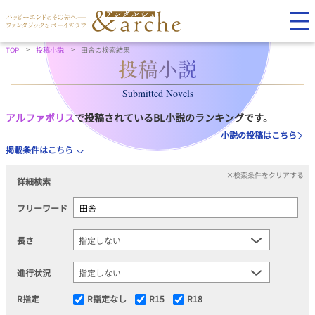
TOP
投稿小説
田舎の検索結果
Submitted Novels
アルファポリス
で投稿されているBL小説のランキングです。
小説の投稿はこちら
掲載条件はこちら
×検索条件をクリアする
詳細検索
フリーワード
長さ
進行状況
R指定
R指定なし
R15
R18