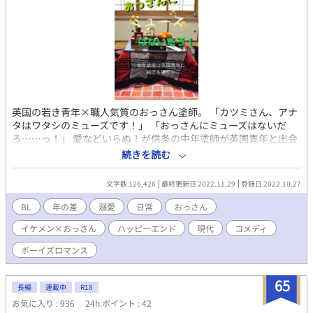
英国の若き青年×職人気質のおっさん塗師。 「カツミさん、アナ
タはワタシのミューズです！」 「おっさんにミューズはないだ
ろ……っ！」 愛などいらぬ！が信条の中年塗師が英国青年と出会
って仲を深めていくコメディBL。男前おっさん×伝統工芸×田舎
続きを読む
ライフ物語。 第10回BL小説大賞エントリー作品。よろしくお願い
致します！
文字数 126,426
最終更新日 2022.11.29
登録日 2022.10.27
BL
年の差
溺愛
日常
おっさん
イケメン×おっさん
ハッピーエンド
現代
コメディ
ボーイズロマンス
65
長編
連載中
R18
お気に入り : 936
24h.ポイント : 42