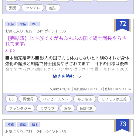
手先となって破滅し、監禁、拷問、豚の餌という事だけ。妹が話
溺愛
ツンデレ
魔法
す内容はほとんど聞き流していたが、こいつのことだけは悲惨す
ぎて覚えていたに過ぎない。悪役令嬢が誰かも知らんが、何とか
回避できるように俺は、俺の出来ることをすることにする。
72
長編
完結
R18
お気に入り : 829
24h.ポイント : 35
【完結済】ヒト族ですがもふもふの国で騎士団長やらさ
れてます。
れると
■本編完結済み■ 獣人の国で力も体力もないヒト族のオレが身体
強化の魔法と知識で騎士団長やらされてます！目下の目標は後輩
育ててさっさと退団したいけど中々退団させて貰えません！恋人
と田舎でいちゃいちゃスローライフしたいのに今日も今日とて仕
続きを読む
事に振り回されてます！ ※大人な内容はタイトル後に※ありま
す。キスだけとかただのイチャイチャは付けないかもしれませ
文字数 419,910
最終更新日 2023.6.1
登録日 2022.11.14
ん。。。 ※処女作品の為拙い場面が多々あるかと思います、がと
りあえず完結目指して頑張ります。 ※男性のみの世界です。おば
BL
異世界
ハッピーエンド
もふもふ
モフモフは正義
ちゃんとか彼女とか嫁とか出てきますが全員男の人です！
ファンタジー
ラブラブ
溺愛
固定CP
73
短編
完結
R18
お気に入り : 737
24h.ポイント : 35