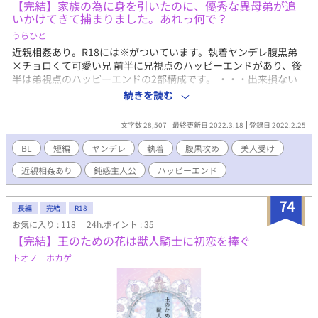
【完結】家族の為に身を引いたのに、優秀な異母弟が追
いかけてきて捕まりました。あれっ何で？
うらひと
近親相姦あり。R18には※がついています。執着ヤンデレ腹黒弟
×チョロくて可愛い兄 前半に兄視点のハッピーエンドがあり、後
半は弟視点のハッピーエンドの2部構成です。 ・・・出来損ない
だった伯爵家子息であるリンゼが、優秀な異母弟のクラウスに伯
続きを読む
爵家を継いで貰おうと自ら身を引いて家を出る事にした。 名前も
リンゼからランゼルに変えて田舎の村人として自給自足生活が安
文字数 28,507
最終更新日 2022.3.18
登録日 2022.2.25
定した頃に、優秀なクラウスが突然やって来て徐々に手篭めにさ
れるまでの酷い話です。クラウスは性格も愛情表現も歪んでいま
BL
短編
ヤンデレ
執着
腹黒攻め
美人受け
す。
近親相姦あり
鈍感主人公
ハッピーエンド
74
長編
完結
R18
お気に入り : 118
24h.ポイント : 35
【完結】王のための花は獣人騎士に初恋を捧ぐ
トオノ ホカゲ