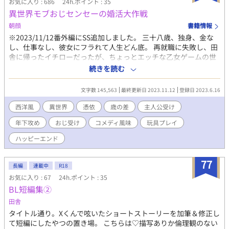
お気に入り : 686
24h.ポイント : 35
異世界モブおじセンセーの婚活大作戦
朝顔
書籍情報
※2023/11/12番外編にSS追加しました。 三十八歳、独身、金な
し、仕事なし、彼女にフラれて人生どん底。 再就職に失敗し、田
舎に帰ったイチローだったが、ちょっとエッチな乙女ゲームの世
界に入り込んでしまった。 イチローが憑依したキャラは、ゲーム
続きを読む
には一切登場せず名前すらないモブおじ教師。 年齢だけでなく共
通点も多い、ビリジアンとしてゲームの世界で生きることになっ
文字数 145,563
最終更新日 2023.11.12
登録日 2023.6.16
た。 ゲームはどうでもいいし、仕事もあれば知識もある。個人的
にはラッキーモブとしてのんびり生きようとするが、なぜか、男
西洋風
異世界
憑依
歳の差
主人公受け
相手に婚活することに。 ピンチに陥ったビリジアン。 そこに婚活
年下攻め
おじ受け
コメディ風味
玩具プレイ
を手助けすると言って名乗り出たのが、ゲーム攻略対象者である
マゼンダ。 マゼンダのアドバイスに従って、お見合いを進める
ハッピーエンド
が、お見合いは全然上手くいかないのに、相手は幸せになってい
く。 果たして、ビリジアンの婚活は成功するのか。 ※ゲームのセ
77
クシー担当モテ男×恋に不器用な平凡お人好しおじさん ※魔法要
長編
連載中
R18
素ありますが、エッセンス程度。 ※ゲームの世界ですが、イベン
お気に入り : 67
24h.ポイント : 35
トや主人公達とはほぼ絡みなし。 ※ただモブおじ教師が婚活をが
BL短編集②
んばるお話です。
田舎
タイトル通り。Xくんで呟いたショートストーリーを加筆＆修正し
て短編にしたやつの置き場。 こちらは♡描写ありか倫理観のない