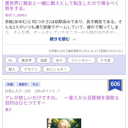
異世界に親友と一緒に獣人として転生したので帰るべく
旅をする。
あばつ_abAtU
歩結(あゆむ)と司(つかさ)は幼馴染みであり、良き親友である。そ
んな2人がいつも通り部屋でゲームしていて、疲れで眠ってしま
う。 そんな時、ゲームをしていたモニターから謎の光の手が…。
目が覚めると、そこは知らない天井で…？ そんなこんなで異世界
続きを読む
へと転生をした幼馴染み2匹(獣人♂)によるBL異世界旅！ 【キャ
ラ設定】 歩結(あゆむ) 身長167cm 18歳♂ 受け 小柄なのがコンプ
文字数 9,095
最終更新日 2024.10.13
登録日 2024.10.1
レックスな『少年』という言葉が似合う男の子。 声が男の中では
高い方で、ゲームなどでダメージを受けた際には可愛い喘ぎ声を
BL
異世界
溺愛
甘々
ファンタジー
ケモ耳
上げることもある。 転生後は白髪と黄金の瞳を持つ小国の王族の
獣人
ケモミミ
おにショタ？
猫獣人となる。 司(つかさ) 身長182cm 18歳♂ 攻め 大柄な体躯だ
がとても優しく、包容力のある男の子。 元陸上部であり走るのが
とにかく好き。体格の割に戦略や考えること、学ぶことが好きで
606
短編
連載中
R18
あり、文武両道。 転生後は大きな体格はそのままにボサボサな黒
お気に入り : 230
24h.ポイント : 7
の髪と瞳が特徴的な狼獣人となる。 ？？？ 2人をこの世界に連れ
アレが欲しいだけですの。 ー愛人から旦那様を寝取る
てきた何か。正体も存在もどこか不透明で掴めない。 どこからか
目的はひとつですー
聞こえる声は男にも女にも聞こえるような独特の声で、度々助言2
人の旅が面白くなるように裏で何かをしているようだ。 ◇ この小
濃子
説は初めて書くBLの異世界転生作品ですのでお手柔らかにお願い
いたします！ 魔法やスキル、種族に関しては著者の解釈と想像を
そのまま書いていますので、少々おかしな所があってもお許しく