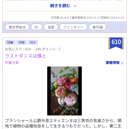
に関係なくて組み込めない浮かんだネタを不定期更新。 ※時系列
続きを読む
は適当、他サイトでも連載中
文字数 48,437
最終更新日 2023.5.3
登録日 2019.6.23
異世界転生
BL
溺愛
ファンタジー
番外編
610
短編
完結
R18
お気に入り : 414
24h.ポイント : 7
ラストダンスは僕と
中屋沙鳥
書籍情報
ブランシャール公爵令息エティエンヌは三男坊の気楽さから、領
地で植物の品種改良をして生きるつもりだった。しかし、第二王