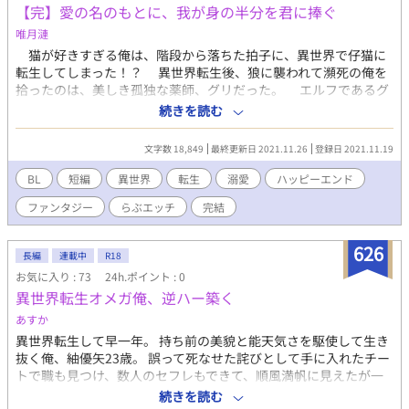
【完】愛の名のもとに、我が身の半分を君に捧ぐ
唯月漣
猫が好きすぎる俺は、階段から落ちた拍子に、異世界で仔猫に
転生してしまった！？ 異世界転生後、狼に襲われて瀕死の俺を
拾ったのは、美しき孤独な薬師、グリだった。 エルフであるグ
リの美しさと優しさにほぼ一目惚れの俺に対し、グリには忘れら
続きを読む
れない想い人がいた。 だが猫であるこの身では、恩人のグリを
口説くこともできない。 そんな中、毒草の棘に触れてしまった
文字数 18,849
最終更新日 2021.11.26
登録日 2021.11.19
グリは、命の危機に陥って……。 ◆◇◆◇◆◇ 猫に転生した青年
✕孤独な薬師（エルフ）です。 エロ＝*印 ムーンライトノベルズ
BL
短編
異世界
転生
溺愛
ハッピーエンド
にも掲載。
ファンタジー
らぶエッチ
完結
626
長編
連載中
R18
お気に入り : 73
24h.ポイント : 0
異世界転生オメガ俺、逆ハー築く
あすか
異世界転生して早一年。 持ち前の美貌と能天気さを駆使して生き
抜く俺、紬優矢23歳。 誤って死なせた詫びとして手に入れたチー
トで職も見つけ、数人のセフレもできて、順風満帆に見えたが一
つ問題が… なんとこの世界、番に必要なαが居ない！ 神様それっ
続きを読む