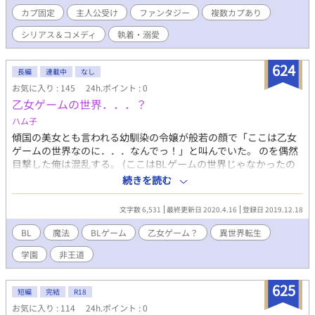
カプ固定
主人公受け
ファンタジー
複数カプあり
シリアス＆コメディ
執着・溺愛
624
長編
連載中
なし
お気に入り : 145
24h.ポイント : 0
乙女ゲームの世界．．．？
ハム子
傾国の美女とも言われる幼馴染の令嬢が般若の顔で「ここは乙女
ゲームの世界なのに．．．なんでっ！」と叫んでいた。 のを偶然
目撃した俺は混乱する。 (ここはBLゲームの世界じゃなかったの
か．．．？) ＊＊＊ 「BLゲームの世界．．．？」 と同じ世界線で
続きを読む
す。NLですがよろしければどうぞ
文字数 6,531
最終更新日 2020.4.16
登録日 2019.12.18
BL
魔法
BLゲーム
乙女ゲーム？
異世界転生
学園
非王道
625
短編
完結
R18
お気に入り : 114
24h.ポイント : 0