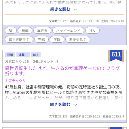
子パトリックに気に入られて婚約者候補になってしまう。側近候
補と一緒にそれなりに仲良く学院に通っていたが、ある日聖女候
続きを読む
補の男爵令嬢アンヌが転入してきて……/王子×公爵令息/異世界
転生を匂わせていますが、作品中では明らかになりません。完結
文字数 19,123
最終更新日 2023.3.18
登録日 2023.3.10
しました。
BL
短編
異世界
ハッピーエンド
甘々
異世界転生？
完結
学園
悪役令息？
611
短編
連載中
R15
お気に入り : 16
24h.ポイント : 7
異世界転生したけど、生きるのが無理ゲーなのでフラグ
折ります。
千宮寺みるく
43歳独身、社畜中間管理職の俺。 奇跡の定時退社＆誕生日の夜、
推しVtuberの配信を肴にビールと塩焼き鳥でささやかな幸福を噛
みしめる――はずだった。 だが、帰り道で階段から転落し、気づ
けばそこは異世界。 しかも転生先は、推しが配信で紹介していた
続きを読む
BL小説の断罪される悪役令息・アディル！？ 王子の冷たい視線、
迫る断罪ルート、前世 知識があるだけにむしろ逃げられない！
文字数 38,233
最終更新日 2025.10.28
登録日 2025.3.4
……俺、異世界で塩焼き鳥どころか命と名誉も守れる気がしない
んだけど！？ ※※ カプ お世話係の神官ユース×魂のくたびれた