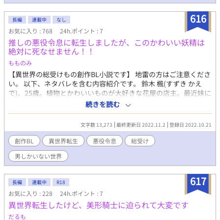
616
長編
連載中
なし
お気に入り : 768
24h.ポイント : 7
推しの悪役令息に転生しましたが、このかわいい妖精は
絶対に死なせません！！
もものみ
【異世界の総受けもの創作BL小説です】 地雷の方はご注意くださ
い。 以下、ネタバレを含む内容紹介です。 鈴木 楓(すずき かえ
で)、25歳。植物とかわいいものが大好きな花屋の店主。最近妹に
薦められたBLゲーム『Baby's breath』の絵の綺麗さに、腐男子
続きを読む
でもないのにドはまりしてしまった。中でもあるキャラを推しは
じめてから、毎日がより楽しく、幸せに過ごしていた。そんなた
文字数 13,273
最終更新日 2022.11.2
登録日 2022.10.21
だの一般人だった楓は、ある日、店で火災に巻き込まれて命を落
としてしまい――――― ぱちりと目を開けると見知らぬ天井が広
創作BL
異世界転生
悪役令息
総受け
がっていた。驚きながらも辺りを確認するとそばに鏡が。それを
男しかいない世界
覗きこんでみるとそこには―――――どこか見覚えのある、とい
うか見覚えしかない、銀髪に透き通った青い瞳の、妖精のように
可憐な、超美少年がいた。 「えええええ？！？！」 死んだはず
617
長編
連載中
R18
が、楓は前世で大好きだったBLゲーム『Baby's breath』の最推
お気に入り : 228
24h.ポイント : 7
し、セオドア・フォーサイスに転生していたのだ。 が、たとえセ
異世界転生したけど、美形騎士に迫られて大変です
オドアがどんなに妖精みたいに可愛くても、彼には逃れられない
運命がある。―――断罪されて死刑、不慮の事故、不慮の事故、
だるも