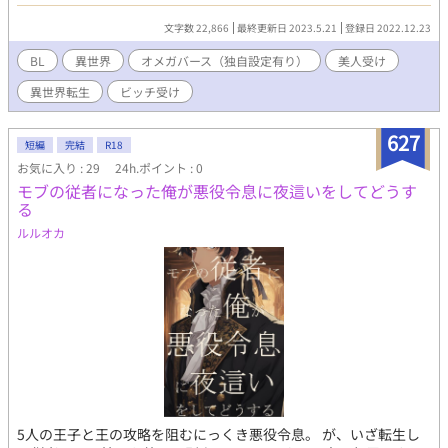
てどういうこと？聞いてないよ？ な感じのゆるふわファンタジー
です。 主人公の見た目と名前と根本的な性格は一緒ですがもう一
文字数 22,866
最終更新日 2023.5.21
登録日 2022.12.23
個の方がシリアス寄りなので頭ふわふわして書けるものが欲しく
て作りました… 総受けには変わりないので攻め複数居ます。ご注
BL
異世界
オメガバース（独自設定有り）
美人受け
意を！ あとオメガにしては特殊な体質、設定を主人公にしたので
異世界転生
ビッチ受け
見慣れたものが良い方は回れ右して下さい
627
短編
完結
R18
お気に入り : 29
24h.ポイント : 0
モブの従者になった俺が悪役令息に夜這いをしてどうす
る
ルルオカ
5人の王子と王の攻略を阻むにっくき悪役令息。 が、いざ転生し