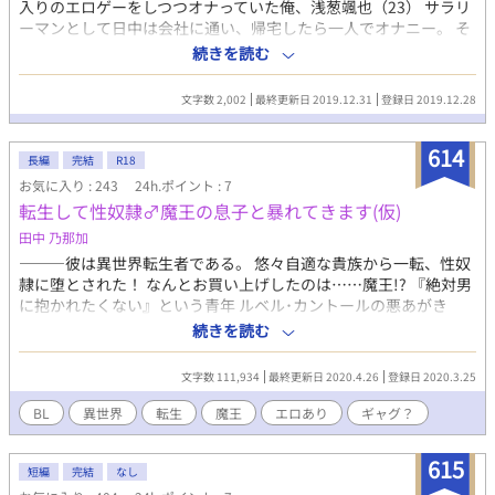
入りのエロゲーをしつつオナっていた俺、浅葱颯也（23） サラリ
ーマンとして日中は会社に通い、帰宅したら一人でオナニー。 そ
のせいか、彼女いない歴=年齢。 味気ない人生を送りデジャブの
続きを読む
ような日々を過ごしていた俺だったが…… ある日目を覚ますと、
どっかの国の子息として転生してしまっていた！ しかしその国で
文字数 2,002
最終更新日 2019.12.31
登録日 2019.12.28
は街中、公園……ところ構わずにカップルやの商人と客人やのが
S○X三昧が当たり前？！ 一夫多妻制を取り入れてるようなのだが
614
その国には男しか居なくて──
長編
完結
R18
お気に入り : 243
24h.ポイント : 7
転生して性奴隷♂魔王の息子と暴れてきます(仮)
田中 乃那加
―――彼は異世界転生者である。 悠々自適な貴族から一転、性奴
隷に堕とされた！ なんとお買い上げしたのは……魔王!? 『絶対男
に抱かれたくない』という青年 ルベル･カントールの悪あがき
が、今始まる！ 異世界転生×性奴隷♂×魔界 なんでもアリのファ
続きを読む
ンタジーBL ※エロには印付きで、警告申し上げます。
文字数 111,934
最終更新日 2020.4.26
登録日 2020.3.25
BL
異世界
転生
魔王
エロあり
ギャグ？
615
短編
完結
なし