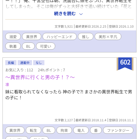
ー！！」 俺、十宮空也は朝、洗面台に頭をぶつけ、異世界転生を
してしまった。 そこは俺がずっと大好きで追い続けていた「花と
君ともう一度」という異世界恋愛漫画だった。 その漫画には俺の
続きを読む
大好きな推しがいて、俺は推しと深くは関わらないで推し活をし
たい！！と思い、時々推しに似合いそうな洋服を作ったりして、
文字数 5,921
最終更新日 2026.2.25
登録日 2026.1.10
推しがお誕生日の時に送っていたりしていた。 すると、13歳にな
り数ヶ月経った頃、王宮からお茶会のお誘いが来て…！？ 王家か
溺愛
異世界
ハッピーエンド
推し
美形×平凡
らだったので断るわけにもいかず、お茶会に行くため、王城へと
執着
BL
可愛い
向かった。 王城につくと、そこには推しとその推しの親友の王子
がいて…！？！？ せっかくの機会だし、少しだけ推しと喋ろうか
なと思っていたのに、なぜか王子がたくさん話しかけてき
602
長編
連載中
なし
て…！？ 一見犬系に見えてすごい激重執着な推しの親友攻め×可
お気に入り : 112
24h.ポイント : 7
愛いが大好きな鈍感受け
〜異世界に行くと男の子！？〜
凛
妹に看取られてなくなったら 神の子で⁈ まさかの異世界転生で男
の子に！
文字数 2,127
最終更新日 2018.11.4
登録日 2018.11.1
異世界
転生
BL
拘束
竜人
番
ファンタジー