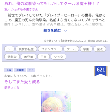
あれ、俺の幼馴染ってもしかしてクール系魔王様！？
Sion ショタもの書きさん
前世でプレイしていた『ブレイブ・ヒーロー』の世界。俺はそ
こで、魔王の死んだ幼馴染。名前すら出てこないモブキャラへと
転生したらしい。取り敢えずの目標は、死なないように頑張る、
だ！ そこで何というか、一つ疑問がある。 未来の魔王様の成
続きを読む
長を見てて感じるんだが、クール系魔王様の片鱗がない。……と
いうのも、俺の目の前にいるのは、クールとは程遠い、すごく可
文字数 17,478
最終更新日 2020.2.3
登録日 2020.1.11
愛い気弱な少年なんだ。いつも俺の後ろをついて回る、ヒヨコみ
たいで可愛いやつなんだ。 えっ、マジでこの子が魔王なの
BL
異世界転生
ファンタジー
ゲーム
学園
魔法
か！？
幼馴染
義兄弟
日常
ショタ
621
長編
連載中
R18
お気に入り : 325
24h.ポイント : 0
そしてまた愛と成る
愛早さくら