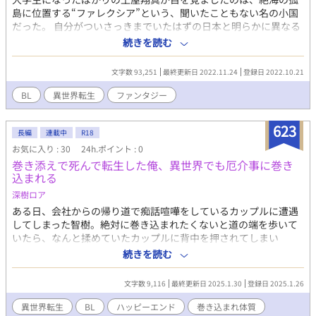
産める魔法とかある異世界が舞台。 ・R18描写があるお話にはタ
島に位置する“ファレクシア”という、聞いたこともない名の小国
イトルの頭に*を付けます。 ・言い訳というか解説というかは近況
だった。 自分がついさっきまでいたはずの日本と明らかに異なる
ボード「突発短編」のコメントをどうぞ。 ・感想と返信にはネタ
雰囲気に、翔真はひどく混乱する。そんな翔真の前に、さらにフ
続きを読む
バレと解説しかありませんのでご注意ください。むしろ今ただの
ァレクシアの王を名乗る男が現れ、とんでもない言葉を告げた。
トーク画面。 ・表紙は自分絵。本文そっちのけでお絵描きした。
「お前は私の花嫁になるため、この世界に喚ばれた」のだと。 そ
文字数 93,251
最終更新日 2022.11.24
登録日 2022.10.21
・ちなみに表紙絵元絵はポイピクにあるよ！ポイピクにはプロフ
んな事を受け入れられるはずもなく、当然のごとく突っぱねる翔
のサイトから飛べるよ！ ・ムーンライトノベルズさんでも投稿し
真だが、どうやらこの国はいろいろと訳ありなようで……
BL
異世界転生
ファンタジー
始めました。
623
長編
連載中
R18
お気に入り : 30
24h.ポイント : 0
巻き添えで死んで転生した俺、異世界でも厄介事に巻き
込まれる
深樹ロア
ある日、会社からの帰り道で痴話喧嘩をしているカップルに遭遇
してしまった智樹。絶対に巻き込まれたくないと道の端を歩いて
いたら、なんと揉めていたカップルに背中を押されてしまい
──── 初投稿なので設定ユルユルかもしれませんが、それでも
続きを読む
良ければお付き合い下さい。 描き始め:2025/1/26
文字数 9,116
最終更新日 2025.1.30
登録日 2025.1.26
異世界転生
BL
ハッピーエンド
巻き込まれ体質