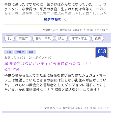
断罪されて死刑、不慮の事故、不慮の事故、不慮の事故…etc. そ
事故に遭ったはずなのに、気づけば赤ん坊になっていた――。フ
う、セオドアは最推しではあるが、必ずデッドエンドにたどり着
ァンタジーな世界の、平民の家庭に生まれた俺は今年で二十四に
く、ご都合悪役キャラなのだ！このままではいけない。というか
なる。昼は畑仕事、夜は週三で酒場の手伝いをして暮らしていた
こんなに可愛い妖精を、若くして死なせる？？？ぜっったいにだ
ある時。王都から魔物を退治しに来た騎士団が酒場にやってきた
続きを読む
めだ！！！そう決意した楓は最推しの悪役令息をどうにかハッピ
のだが、一人変わった騎士がいて――。ちょ、ちょっと待て！こ
ーエンドに導こうとする、のだが…セオドアに必ず訪れる死には
ういうのは結婚してからすることで……って！どこ触ってるん
何か秘密があるようで―――――？情報を得るためにいろいろな
文字数 9,452
最終更新日 2018.11.7
登録日 2018.10.31
だ！ ムッツリスケベ美形騎士(21)×プラトニック主義平民(24)
人に近づくも、原作ではセオドアを毛嫌いしていた攻略対象たち
BL
異世界
美形×平凡
騎士
年下×年上
鈍感
になぜか気に入られて取り合いが始まったり、原作にはいない謎
のイケメンに口説かれたり、さらには原作とはちょっと雰囲気の
違うヒロインにまで好かれたり……ちょっと待って、これどうな
618
長編
連載中
R18
ってるの！？ デッドエンド不可避の推しに転生してしまった推し
お気に入り : 21
24h.ポイント : 0
を愛するオタクは、推しをハッピーエンドに導けるのか？また、
魔法適性はないがバディから溺愛待ったなし！！
可愛い可愛い思っているわりにこの世界では好かれないと思って
無自覚に可愛さを撒き散らすセオドアに陥落していった男達の恋
如月 奈緒
の行く先とは？ ーーーーーーーーーー 悪役令息ものです。死亡エ
子供の頃から仕えてきた王に解任を言い待たさたシュジュ・マー
ンドしかない最推し悪役令息に転生してしまった主人公が、推し
シュは絶望していたとき目の前には知らない街並みが広がってい
を救おうと奮闘するお話。話の軸はセオドアの死の真相について
た。これもいい機会だと冒険者としてダンジョンに潜ることにし
を探っていく感じですが、ラブコメっぽく仕上げられたらいいな
たがまさかの魔法適性なし！？ 溺愛×美人受けになります！
あと思います。 ちなみに、名前にも植物や花言葉などいろんな要
素が絡まっています！ 楓『調和、美しい変化、大切な思い出』 セ
オドア・フォーサイス (神の贈り物)(妖精の草地)
文字数 22,794
最終更新日 2026.5.10
登録日 2026.5.2