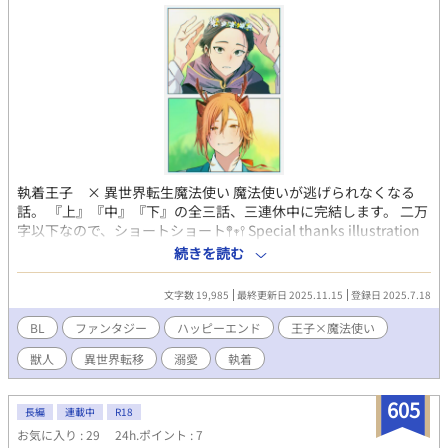
執着王子 × 異世界転生魔法使い 魔法使いが逃げられなくなる
話。 『上』『中』『下』の全三話、三連休中に完結します。 二万
字以下なので、ショートショート𖤣𖥧𖥣 Special thanks illustration
by okiagsa様(X:@okigasa_tate) MBM様
続きを読む
(X:@MBMpaper) ※独自設定、ご都合主義。あしからず。
文字数 19,985
最終更新日 2025.11.15
登録日 2025.7.18
BL
ファンタジー
ハッピーエンド
王子×魔法使い
獣人
異世界転移
溺愛
執着
605
長編
連載中
R18
お気に入り : 29
24h.ポイント : 7