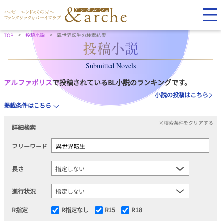
TOP
投稿小説
異世界転生の検索結果
Submitted Novels
アルファポリス
で投稿されているBL小説のランキングです。
小説の投稿はこちら
掲載条件はこちら
×検索条件をクリアする
詳細検索
フリーワード
長さ
進行状況
R指定
R指定なし
R15
R18