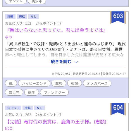
ヤンデレ
美少年
603
短編
完結
なし
お気に入り : 112
24h.ポイント : 7
『番はいらないと思ってた。君に出会うまでは』
なの
「異世界転生・Ω奴隷・魔族αとの出会いと運命のはじまり」 現代
日本で孤独に生きていたΩの青年・ミナトは、ある日突然、異世
界へと転生してしまう。 目を覚ました先は魔族が支配する広大な
帝国。 彼を待っていたのは冷酷と名高い魔族の将軍ラザル。 しか
続きを読む
も、ミナトは“奴隷”として彼に差し出されてしまう。 だが、ラザ
ルはミナトをただの奴隷として扱わなかった。心を乱すほどに近
文字数 20,957
最終更新日 2025.5.3
登録日 2025.4.27
く、けれど決して手を出さない彼の矛盾。少しずつほころびはじ
めた二人の距離。 そして明かされるラザルがΩを憎む理由と
BL
ハッピーエンド
魔族
奴隷
オメガバース
は…… “番”という運命がもたらすものは、愛か呪いか。 優しく切
異世界
転生
ファンタジー
ない出会いが、やがて“家族”へと変わっていく。 運命に翻弄され
た二人が愛を知り未来を選ぶ異世界オメガバース物語。
604
ｼｮｰﾄｼｮｰﾄ
完結
なし
お気に入り : 262
24h.ポイント : 7
【完結】竜討伐の褒賞は、鹿角の王子様。(志願)
N2O