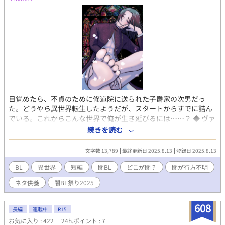
目覚めたら、不貞のために修道院に送られた子爵家の次男だっ
た。どうやら異世界転生したようだが、スタートからすでに詰ん
でいる。これからこんな世界で俺が生き延びるには……？ ◆ ヴァ
レンタイン（ヴァル）主人公。元は清廉潔白な性格の努力家。不
続きを読む
貞は濡れ衣。アウトローな主人公（新）と入れ替わる。 ◆ 本作は
闇BLアンソロジーの没原稿です。しかし微妙に大団円、全然闇に
文字数 13,789
最終更新日 2025.8.13
登録日 2025.8.13
なりませんでした。ご了承ください。ちなみに闇BLアンソロジー
に寄稿した作品も闇かどうかは微妙です。ご了承ください。（闇
BL
異世界
短編
闇BL
どこが闇？
闇が行方不明
BLアンソロジーの概要URLはこちら
ネタ供養
闇BL祭り2025
→https://amzn.to/45habbw） ◆ 全三話。性描写のある話には※
印をつけています。 ◆ 本作は不同意プレイを含みます。苦手な方
はご注意ください。 ◆ 本作は他サイトにも掲載しています。 #闇
608
長編
連載中
R15
BL祭り2025
お気に入り : 422
24h.ポイント : 7