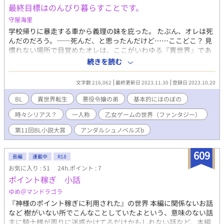
最終目標はのんびり暮らすことです。
守屋海里
学校帰りに暴走する車から義理の妹を庇った。 たぶん、オレは死
んだのだろう。――死んだ、と思ったんだけど……ここどこ？ 見
慣れない場所で目覚めたオレは、ここがいわゆる『異世界』であ
ることに気付いた。 だって、猫耳と尻尾がある女性がオレのこと
続きを読む
を覗き込んでいたから。 そしてここが義妹が遊んでいた乙女ゲー
ムの世界だと理解するのに時間はかからなかった。 『どうか、シ
文字数 216,062
最終更新日 2023.11.30
登録日 2023.10.20
ェリルを救って欲しい』 なんて言われたけれど、救うってどうす
れば良いんだ？ 悪役令嬢になる予定の姉を救い、いろいろな人た
BL
異世界転生
悪役令嬢の弟
基本的にほのぼの
ちと関わり愛し合されていく話……のつもり。 CPは従者×主人公
時々シリアス？
一人称
乙女ゲームの世界（ファンタジー）
です。 ※『悪役令嬢の弟は辺境地でのんびり暮らしたい』を再構
成しました。
第11回BL小説大賞
アンダルシュノベルズb
609
長編
連載中
R18
お気に入り : 51
24h.ポイント : 7
ポイント稼ぎ 小話
ゆめ＠マンドラゴラ
『神様のポイント稼ぎに利用された』の世界 本編に関係ないお話
など 樹がいない所でこんなことしていたよという、意味のない話
主に騎士様が周りに迷惑かけてるだけかもしれない話など、本編