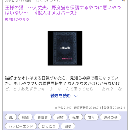
お気に入り : 404
24h.ポイント : 7
王様の猫 ～大丈夫、野良猫を保護するやつに悪いやつ
はいない～ 《獣人オメガバース》
夜明けのワルツ
猫好きなオレはある日気づいたら、見知らぬ森で猫になってい
た。 もしやウワサの異世界転生？ なんでなのかはわからないけ
ど、とりあえずラッキー♪ なーんて思ってたら……あれ？ な
んか色々ピンチなんですけど……。 一応ＢＬ・獣人オメガバース
続きを読む
ですが主人公は世界観をまだ理解していません。 エロは今回はあ
りません。ヒーローが危機的状況から救いました。
文字数 7,247
最終更新日 2019.7.4
登録日 2019.7.4
※※※※※※※※ 続編であり、本編となるアラン編、 王様の猫
２ ～キミは運命のツガイ～《獣人オメガバース》 の、連載を
BL
短編
異世界
完結
転生
甘々
運命の番
スタートさせました。 まだまだ書きはじめですが、興味のある
ハッピーエンド
ほっこり
溺愛
かたは そちらもよろしくお願いいたします_(._.)_