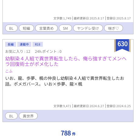
文字数 1,749
最終更新日 2025.8.17
登録日 2025.8.17
BL
短編
言葉責め
SM
ヤンデレ受け
喘ぎ♡
630
長編
連載中
R18
お気に入り : 12
24h.ポイント : 0
幼馴染４人組で異世界転生したら、俺ら強すぎてメンヘ
ラ回復術士がポメ化した
こふ
いお、龍、歩夢、楓の仲良し幼馴染４人組で異世界転生したお
話。ポメガバース。 いお×歩夢、龍×楓
文字数 9,471
最終更新日 2024.6.27
登録日 2024.6.25
BL
異世界
788
件