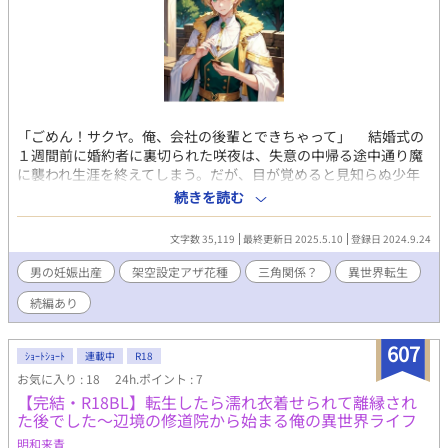
ださい。 投稿ペースは不定期となっています。 この作品の登場人
物は全て18歳以上、成人済みです。
「ごめん！サクヤ。俺、会社の後輩とできちゃって」 結婚式の
１週間前に婚約者に裏切られた咲夜は、失意の中帰る途中通り魔
に襲われ生涯を終えてしまう。だが、目が覚めると見知らぬ少年
になっていた。 そうだサキアは、この大陸の英雄と言われるラー
続きを読む
ス大公の孫ーー。男の身で妊娠出産ができる変わった種だ。 咲夜
の記憶が薄れ、サキアの記憶がはっきりと浮かんできてー。 サキ
文字数 35,119
最終更新日 2025.5.10
登録日 2024.9.24
アは結婚初夜に愛人の元に行った旦那に失望し、やけ酒を飲んで
いる最中だった。そして咲夜はサキナにかわったことから、サキ
男の妊娠出産
架空設定アザ花種
三角関係？
異世界転生
ナは亡くなってしまったのだろう。可哀想なサキナのため、祖父
続編あり
との約束を果たすため、咲夜は旦那の子を宿す決心をする。 旦
那エドアルドが愛人のノエルと楽しんでいるところにサキナは乗
り込み、愛人の前で寝取ることに成功。妊娠さえすればエドアル
607
ｼｮｰﾄｼｮｰﾄ
連載中
R18
ドに用はない。 だが、行為後のエドアルドの様子がおかしくなり
お気に入り : 18
24h.ポイント : 7
ーー。 愛人と戦わない正室の話です。タイトルに☆があるときは
【完結・R18BL】転生したら濡れ衣着せられて離縁され
エッチな描写が少しあります。
た後でした～辺境の修道院から始まる俺の異世界ライフ
明和来青