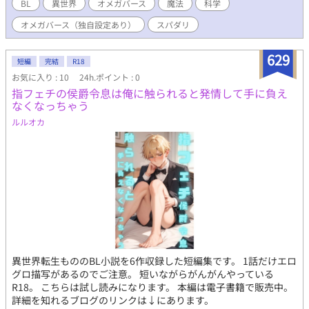
ないかというと・・・それは本編で確認してし見てくださいw
BL
異世界
オメガバース
魔法
科学
「婚約破棄され売れ残りなのに、粘着質次期宰相につかまりまし
オメガバース（独自設定あり）
スパダリ
た。」 が、終わったら書き始めます。 ※誤字脱字超絶ごめんなさ
い ※短話ですけど1話ではないです。浮かぶ限りかきますです。
（12話で収まればいいな） ※ヨーロッパ風中世ファンタジーと、
629
短編
完結
R18
現代が同時に出てきます。 ※オメガバースのルールは独自ルール
お気に入り : 10
24h.ポイント : 0
が入ります。（オメガ同士妊娠できたり） ※（私が書く）受けは
指フェチの侯爵令息は俺に触られると発情して手に負え
快楽に弱いです。 ※目指せ1日1回更新（更新開始は11月末予定）
なくなっちゃう
ルルオカ
異世界転生もののBL小説を6作収録した短編集です。 1話だけエロ
グロ描写があるのでご注意。 短いながらがんがんやっている
R18。 こちらは試し読みになります。 本編は電子書籍で販売中。
詳細を知れるブログのリンクは↓にあります。