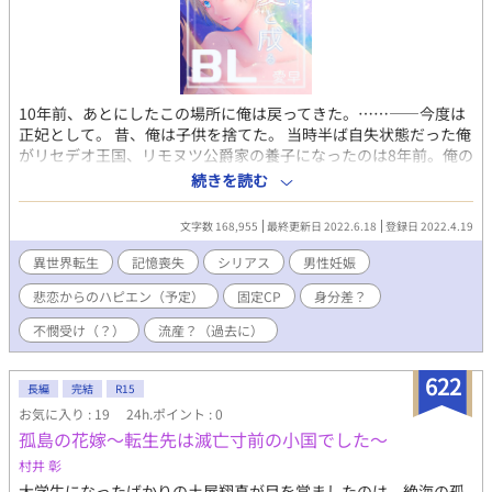
10年前、あとにしたこの場所に俺は戻ってきた。……――今度は
正妃として。 昔、俺は子供を捨てた。 当時半ば自失状態だった俺
がリセデオ王国、リモヌツ公爵家の養子になったのは8年前。俺の
実の母親が大国の王族だったと知ったのと同時だった。 母のこと
続きを読む
を愛している公爵が、自分の子供である可能性の高い俺を探して
いたのだという。 今更。そうは思いながらも俺は、可能な限り愛
文字数 168,955
最終更新日 2022.6.18
登録日 2022.4.19
情を注いでくれる公爵の元で貴族としての教育を受け、立ち直っ
てきた矢先、謝る公爵に頼まれ、隣国ニアディスレの王室へと嫁
異世界転生
記憶喪失
シリアス
男性妊娠
ぐことになる。 そこは10年前にまだ幼かった我が子を連れて行く
悲恋からのハピエン（予定）
固定CP
身分差？
こともできずに一人、自分だけで去ることになった、当時、俺が
国王の愛妾として過ごしていた場所だった。 10年前。突然、記憶
不憫受け（？）
流産？（過去に）
を失った国王ルスフォルから受け入れられずに離れざるを得なか
った主人公ティーシャが自分を知らない、かつて愛した相手だっ
622
た国王と再び愛を育む話。 12歳の息子を添えて。 になる予定で
長編
完結
R15
す。 ・いつもの。 ・他の異世界話と同じ世界観。主人公はまたし
お気に入り : 19
24h.ポイント : 0
てもリオルの息子。（フィリスの兄弟） ・概ねドシリアスの予
孤島の花嫁～転生先は滅亡寸前の小国でした～
定。 ・第二章が過去編。 ・ぶっちゃけプロローグの冒頭一文書き
村井 彰
たかっただけ。（出オチ。 ・残りは全部後付けの見切り発車。 ・
短編で終わらせたい……なぁ……（希望） ・男女関係なく子供が
大学生になったばかりの土屋翔真が目を覚ましたのは、絶海の孤