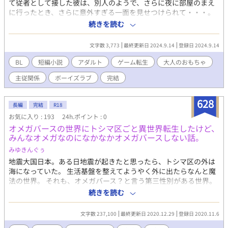
て従者として接した彼は、別人のようで、さらに夜に部屋のまえ
に行ったとき、さらに意外すぎる一面を見せつけられて・・・。
異世界転生ものBL小説です。R18。 「悪役令息の俺が王子たちに
続きを読む
夜這いされてどうする」のおまけの小説。 元ネタの小説は電子書
籍で販売中。 詳細が知れるブログのリンクは↓にあります。
文字数 3,773
最終更新日 2024.9.14
登録日 2024.9.14
BL
短編小説
アダルト
ゲーム転生
大人のおもちゃ
主従関係
ボーイズラブ
完結
628
長編
完結
R18
お気に入り : 193
24h.ポイント : 0
オメガバースの世界にトシマ区ごと異世界転生したけど、
みんなオメガなのになかなかオメガバースしない話。
みゆきんぐぅ
地震大国日本。ある日地震が起きたと思ったら、トシマ区の外は
海になっていた。 生活基盤を整えてようやく外に出たらなんと魔
法の世界。 それも、オメガバース？と言う第三性別がある世界。
特徴を聞いてみたけど、・・・あれ？今トシマ区に居るやつ全員
続きを読む
オメガ？？ 「オメガはひれ伏せ？・・・頭沸いてるのか？？」 オ
メガの地位が低い世界に転生したけど、現代の科学を使って無双
文字数 237,100
最終更新日 2020.12.29
登録日 2020.11.6
します。 ただ、早い段階で番ができます。 なにがオメガバースし