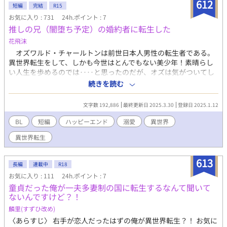
612
健康児アディル(主人公) 誤字脱字あり。 気ままに連載。
短編
完結
R15
お気に入り : 731
24h.ポイント : 7
推しの兄（闇堕ち予定）の婚約者に転生した
花飛沫
オズワルド・チャールトンは前世日本人男性の転生者である。
異世界転生をして、しかも今世はとんでもない美少年！素晴らし
い人生を歩めるのでは‥‥と思ったのだが、オズは気がついてし
まった。ここが前世死ぬ直前まで読んでいたBL小説の中の世界で
続きを読む
あると。 オズはなんと物語の当て馬的登場人物の一人である推
し、アルバートの兄の婚約者だった。物語ではアルバートの兄、
文字数 192,886
最終更新日 2025.3.30
登録日 2025.1.12
ヒューバートは様々な出来事によって闇堕ちする予定で、闇堕ち
した兄の死によりアルバートもどんどん病んでいく。小説の主人
BL
短編
ハッピーエンド
溺愛
異世界
公に恋人が出来てからは更に、推しはもう物凄くやつれていって
異世界転生
しまうのだ。主人公があの美形で文武両道な公爵家の男とくっつ
くのはどうしようもないとして、兄の闇堕ちが防げれば、アルバ
ートがあそこまでやつれるのは止められるかもしれない。 なら
613
長編
連載中
R18
ば、オズは婚約者候補であるヒューバートの闇落ちイベントを潰
お気に入り : 111
24h.ポイント : 7
さなければ。 しかしあの小説の感じだと、このままヒューバー
童貞だった俺が一夫多妻制の国に転生するなんて聞いて
トの婚約者になって仕舞えばオズも巻き込まれ彼と一緒に死んで
ないんですけど？！
しまう。それは嫌なので、なんとかヒューバートの婚約者になら
ずに、彼を闇落ちイベントから救うことが出来れば‥‥！ 闇堕
麟里(すずひ改め)
ちスイッチ多め美形×裏表激しめ美少年
〈あらすじ〉 右手が恋人だったはずの俺が異世界転生？！ お気に