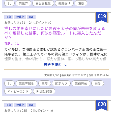
BL
異世界
異世界転生
美形受け
溺愛
619
長編
連載中
R18
お気に入り : 51
24h.ポイント : 0
推しの弟を幸せにしたい悪役王太子の俺が未来を変える
べく奮闘した結果、何故か溺愛ルートに突入したんだ
が？
春庭つくし
カイルは、次期国王と誰もが認めるグランバーグ王国の王位第一
継承者だ。 第二王子でカイルの異母弟エドウィンは、優秀な兄に
憧憬を抱き、幼い頃から、努力を重ね、誰にも恥じない実力を備
えた青年に成長していた。 そんなエドウィンに厳しい態度を見せ
続きを読む
続けるカイル。 決して自分を振り返ることのない兄に、エドウィ
ンは兄から疎まれているのではないかと疑念を持つようになって
文字数 3,603
最終更新日 2023.8.25
登録日 2023.8.24
いた。 そんなある日、初めてカイルの執務室に呼び出されたエド
ウィンは、カイルから裏切りとも受け取れる話を聞かされる。 CP
BL
異世界転生
王族
固定カプ
異母兄弟
溺愛
エドウィン（第二王子・金髪・碧眼・負けず嫌いの美丈夫の弟）
ハッピーエンド
R-18は保険
×カイル（第一王子・黒髪・碧眼・弟に厳しいクールビューティ
ーだけど？） 不定期更新です。 のんびりとお付き合いいただけた
ら幸いです。
620
長編
連載中
R18
お気に入り : 235
24h.ポイント : 0