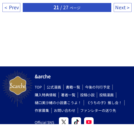
Prev
21
/ 27
Next
ページ
&arche
TOP
公式漫画
書籍一覧
今後の刊行予定
購入特典情報
著者一覧
投稿小説
投稿漫画
樋口美沙緒の小説書こうよ！
《うちの子》推し会！
作家募集
お問い合わせ
ファンレターの送り先
Official SNS