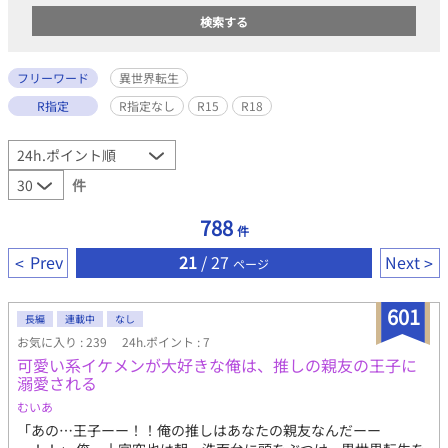
フリーワード
異世界転生
R指定
R指定なし
R15
R18
件
788
件
Prev
21
/ 27
Next
ページ
601
長編
連載中
なし
お気に入り : 239
24h.ポイント : 7
可愛い系イケメンが大好きな俺は、推しの親友の王子に
溺愛される
むいあ
「あの…王子ーー！！俺の推しはあなたの親友なんだーー