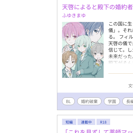
人は共に歩
天啓によると殿下の婚約
で切ない青
ふゆきまゆ
アルファポ
ュン！を目
この国に生
の方で、い
儀」。それ
しますが。
る。 フィ
らいには、
天啓の儀で
始まり」を
信じて。し
作品です 
未来だった
ではランダ
殿下がそん
スタイムを
て二人を祝
新するので
出会った友
結。8月2
しようと思
文
発生と、現
息、転生転
り。 なの
きません。
結したけど
BL
婚約破棄
学園
長
春BLカッ
中……1話
してます。 
短編
連載中
R18
「これを見ずして薬師マ