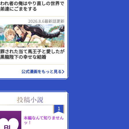
われ者の俺はやり直しの世界で
弟達にごまをする
2026.8.6最新話更新
罪された当て馬王子と愛したが
黒龍陛下の幸せな結婚
公式漫画をもっと見る
1
本編なんて知りません
ッ！