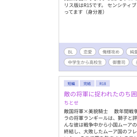
リス版はR15です。 センシテ
ってます（身分差）
BL
恋愛
俺様攻め
純
中学生から高校生
御曹司
短編
完結
R18
敵の将軍に捉われたのち囲
ちとせ
敵国将軍×美貌騎士 数年間戦争
ラの将軍ランギールは、獅子と評
んな彼は戦争中から小国ムーアの
終結し、大敗したムーア国のフ