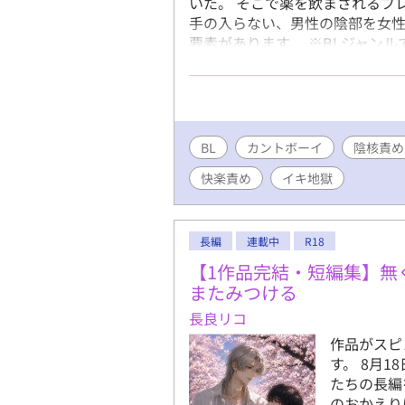
いた。 そこで薬を飲まされるフ
手の入らない、男性の陰部を女性
要素があります ※BLジャンル
えください 現在執筆中の長編
ころあると思います。ご了承く
ち、作者の趣味を詰め込んだよう
にアイデアが湧いてきたときに不
本格的なイキ地獄でフレイスがと
BL
カントボーイ
陰核責め
い女性器での描写になる予定です
快楽責め
イキ地獄
うランギールをお許しください
長編
連載中
R18
【1作品完結・短編集】無
またみつける
長良リコ
作品がスピ
す。 8月
たちの長編
のおかえり