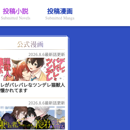
投稿小説
投稿漫画
Submitted Novels
Submitted Manga
2026.8.6最新話更新
レがバレバレなツンデレ猫獣人
懐かれてます
2026.8.6最新話更新