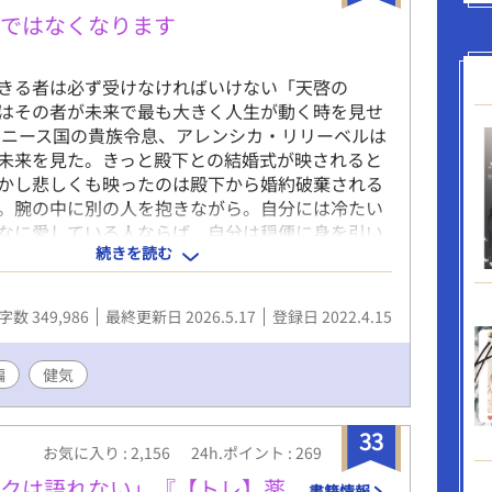
む未来を誓い合う。 「推し活」から始まるピュア
者ではなくなります
春BLストーリーです。 *** 久しぶりの青春もの。
リスでは、初めての高校生カップル！ 初々しいキ
指しました。 ええ、キュン！です。 ちょっと最後
きる者は必ず受けなければいけない「天啓の
つものごとく腹黒執着っぽい匂いが若干する気も
はその者が未来で最も大きく人生が動く時を見せ
 初々しいキュンキュン物語です！（と力説するぐ
ルニース国の貴族令息、アレンシカ・リリーベルは
……青春です💦） いつもの溺愛系ではなく「恋の
未来を見た。きっと殿下との結婚式が映されると
テーマにしています。 ※第2回青春BLカップ参加
かし悲しくも映ったのは殿下から婚約破棄される
※毎日12時、1話更新 ただし、第2回青春BLカップ
。腕の中に別の人を抱きながら。自分には冷たい
ムにボーナスタイムが発生するとか……？ ボーナ
なに愛している人ならば、自分は穏便に身を引い
見かけたときは、通常更新とは別に、１話多く更
続きを読む
福しましょう。そうして一年後、学園に入学後に
、未読には気を付けてくださいね。 ※29話で完
人になった将来の殿下の想い人をそれとなく応援
8日完結予定。 ただ、前述通り、ボーナスタイムの
ったら…。 ●婚約破棄ものですが主人公に悪役令
字数 349,986
最終更新日 2026.5.17
登録日 2022.4.15
在手直ししつつですので、話数が減る可能性あ
移、回帰の要素はありません。 性表現は一切出て
で完結予定日が前倒しになることもあります。 (完
、いつものごとく長編になってしまったので💦 青
編
健気
プの規定文字数になるように、頑張って色々と削り
ぐらい減るかも？） ※第2回青春BLカップに参加
33
BETで応援していただけたら嬉しいです(*^^*)
お気に入り : 2,156
24h.ポイント : 269
ックは語れない」『【トレ】薬
書籍情報