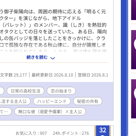
う御子柴陽向は、周囲の期待に応える「明るく元
クター」を演じながら、地下アイドル
TTE（パレット）」のメンバー、識（しき）を熱狂的
オタクとしての日々を送っていた。 ある日、陽向
しの缶バッジを落としたことをきっかけに、クラ
口で孤独な存在である秋山律に、自分が識推しオ
ことを知られてしまう。 しかも、実は律も識を推
続きを読む
だった！ 二人は「学校では他人のふりをする」と
交わしながら、ライブの同行や律のマンションで
通じて、誰にも言えない秘密を共有する唯一無二
文字数 29,177
最終更新日 2026.8.10
登録日 2026.8.1
てく。 家庭環境から深い孤独を抱える律と、キャ
けることに疲弊していた陽向。 二人は識の歌う
もしび）』の歌詞にある「ここにいていい」とい
ン
日常の高校生活
恋の始まり
われ、次第に素の自分をさらけ出せる居場所を見
し活する主人公
ハッピーエンド
秘密の共有
。 しかし、校内で二人の関係が噂になり始める
自分の立場を守るために咄嗟に律を突き放す嘘を
て…
無口な彼（溺愛予備軍）×主人公
う。 再び孤独に沈む律。 何が大切かに気づく陽
を乗り越えた２人は、お互いが人生の「灯火（とも
32
あることを確信する。 やがて恋人同士となった二
お気に入り : 907
24h.ポイント : 276