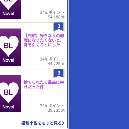
24h.ポイント
54,188pt
2
【完結】好きな人の邪
魔になりたくないと、
身を引くことにした
24h.ポイント
44,225pt
3
捨てられたら最高に幸
せだった件
24h.ポイント
39,735pt
投稿小説をもっと見る