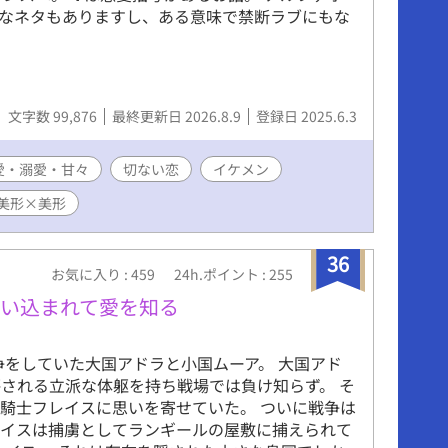
ィブなネタもありますし、ある意味で禁断ラブにもな
文字数 99,876
最終更新日 2026.8.9
登録日 2025.6.3
愛・溺愛・甘々
切ない恋
イケメン
美形×美形
36
お気に入り : 459
24h.ポイント : 255
い込まれて愛を知る
をしていた大国アドラと小国ムーア。 大国アド
される立派な体躯を持ち戦場では負け知らず。 そ
騎士フレイスに思いを寄せていた。 ついに戦争は
レイスは捕虜としてランギールの屋敷に捕えられて