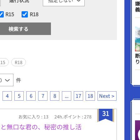
嫌
義
R15
R18
断
り
R15
R18
件
4
5
6
7
8
...
17
18
Next
31
お気に入り : 13
24h.ポイント : 278
僕と無口な君の、秘密の推し活