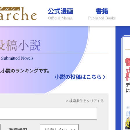
公式漫画
書籍
Official Manga
Published Books
Submitted Novels
L小説のランキングです。
小説の投稿はこちら
デ
に
×検索条件をクリアする
進行状況