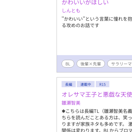
かわいいがほしい
しんとも
''かわいい''という言葉に憧れを
る攻めのお話です
BL
後輩×先輩
サラリーマ
長編
連載中
R15
オレサマ王子と悪戯な天
雛瀬智美
✱こちらは長編TL（雛瀬智美名
ちらを読んだことある方は、笑っ
りますが家族ネタも多めです。 
関係は変わります。BLからブロ