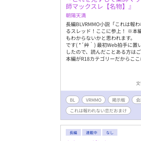
師マックスレ【名物】』
朝陽天満
長編BLVRMMO小説「これは
るスレッド！ここに参上！ ※本
もわからないかと思われます。
です( *´艸｀) 最初Web拍
したので、読んだことある方はご容
本編がR18カテゴリーだからこ
文
BL
VRMMO
掲示板
会
これは報われない恋だおまけ
長編
連載中
なし