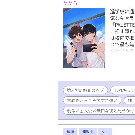
たたら
進学校に通
気なキャラ
「PALE
に推す隠れ
は校内で推
スで最も無
タクである
す「同担」
いう規約を
の勉強会を
の仲になっ
ラを演じ続
第2回青春BLカップ
『灯火（と
じれキュ
う言葉に救
青春だからこそのすれ違い
推
出していく
と、陽向は
明るい主人公×無口な彼と見せかけ
ついてしま
向。 騒動
しび）」で
長編
連載中
なし