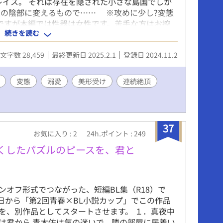
レイス。 それは存在を隠された小さな島国でしか
の陰部に変えるもので…… ※攻めに少し?変態
ですが本編では性器は女性です。苦手な方はお控
続きを読む
小説の息抜きも兼ねているのでややご都合主義なと
ださい。 カントボーイネタが書きたいと思い立
文字数 28,459
最終更新日 2025.2.1
登録日 2024.11.2
な内容です！ お話は完結しているのですが、たま
定期更新することあります。 基本5ページ以降は
ことん責められちゃいます。※閑話は除く だいた
変態
溺愛
美形受け
連続絶頂
。 フレイスのことを好きすぎて限界まで攻めちゃ
。
37
お気に入り : 2
24h.ポイント : 249
くしたパズルのピースを、君と
ンオフ形式でつながった、短編BL集（R18）で
18日から「第2回青春×BL小説カップ」でこの作品
を、別作品としてスタートさせます。 １．真夜中
は君から 青木佑は気の迷いで、隣の部屋に居着い