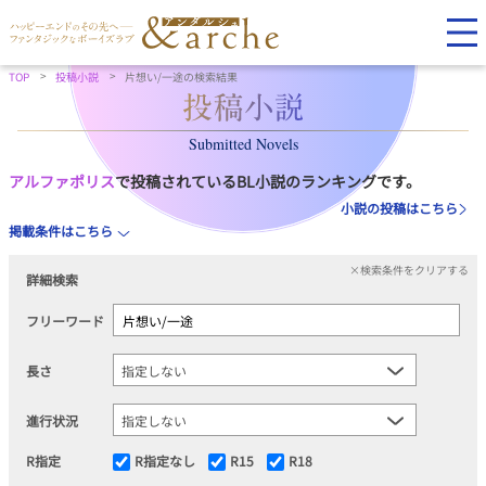
TOP
投稿小説
片想い/一途の検索結果
Submitted Novels
アルファポリス
で投稿されているBL小説のランキングです。
小説の投稿はこちら
掲載条件はこちら
×検索条件をクリアする
詳細検索
フリーワード
長さ
進行状況
R指定
R指定なし
R15
R18