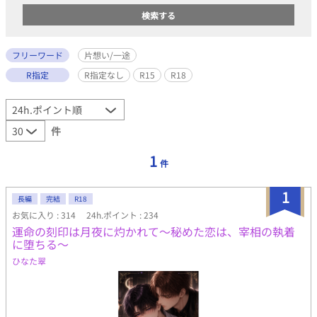
フリーワード
片想い/一途
R指定
R指定なし
R15
R18
件
1
件
1
長編
完結
R18
お気に入り : 314
24h.ポイント : 234
運命の刻印は月夜に灼かれて〜秘めた恋は、宰相の執着
に堕ちる〜
ひなた翠