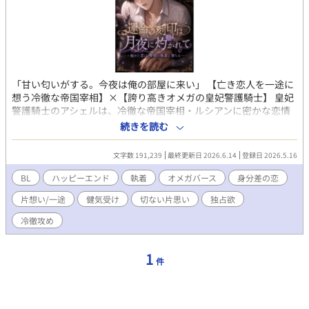
「甘い匂いがする。今夜は俺の部屋に来い」 【亡き恋人を一途に
想う冷徹な帝国宰相】×【誇り高きオメガの皇妃警護騎士】 皇妃
警護騎士のアシェルは、冷徹な帝国宰相・ルシアンに密かな恋情
を抱いていた。しかし、ルシアンの胸にあるのは、三年前に契り
続きを読む
を交わした亡き恋人への消えぬ愛だけ。 実るはずのない恋だった
が、視察先の夜、アシェルは薬が効かずに猛烈な『ヒート』を発
文字数 191,239
最終更新日 2026.6.14
登録日 2026.5.16
症してしまう。オメガの匂いに誘われ現れたルシアンは、部下の
体調管理のための「処置」と言い放ち、アシェルを寝台へ押し倒
BL
ハッピーエンド
執着
オメガバース
身分差の恋
した。 激しい律動に啼き、ルシアンの凶暴な熱に蕩かされていく
片想い/一途
健気受け
切ない片思い
独占欲
肉体。 「二度と、あの方の綺麗な心を汚さない」と夜明けに懺悔
し、完璧な騎士に戻ろうとするアシェルだったが、ルシアンは再
冷徹攻め
び彼を夜の部屋へと誘い――。 壊れるほどの抑制剤で本能を殺そ
うとする騎士と、愛なき瞳でオメガを貪り尽くす宰相の、淫らな
執着ロマンス。
1
件