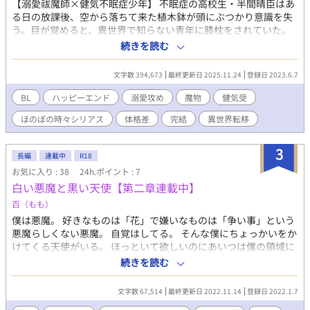
【溺愛祓魔師×健気不眠症少年】 不眠症の高校生・半間晴臣はあ
る日の放課後、空から落ちて来た植木鉢が頭にぶつかり意識を失
う。目が覚めると、異世界で知らない青年に膝枕をされていた。
眩暈がするほど艶かしい匂いにまどろんでいた晴臣は、出会った
続きを読む
ばかりの青年に側仕えを任ぜられる。側仕えの役割は『性行為に
よって主を癒す事』——？ ほのぼのえっちな異世界ボーイズラ
文字数 394,673
最終更新日 2025.11.24
登録日 2023.6.7
ブ。 ※本編は【完結済み】で、番外編などを投稿しています。
※R18表現があります。 ※CP以外との性的接触がわりとあります
BL
ハッピーエンド
溺愛攻め
魔物
健気受
ので苦手な方はご注意下さい！
ほのぼの時々シリアス
体格差
完結
異世界転移
3
長編
連載中
R18
お気に入り : 38
24h.ポイント : 7
白い悪魔と黒い天使【第二章連載中】
百（もも）
僕は悪魔。 好きなものは「花」で嫌いなものは「争い事」という
悪魔らしくない悪魔。 自覚はしてる。 そんな僕にちょっかいをか
けてくる天使がいる。 ほっといて欲しいのにあいつは僕の領域に
ズカズカ入り込んでくる。 はじめはつっけどんに追い返してたけ
続きを読む
ど、そいつの無遠慮さがだんだん嫌だと思わなくなってきた自分
に戸惑う。 そんな毎日を過ごし少しずつ芽生えた新しい気持ち。
文字数 67,514
最終更新日 2022.11.14
登録日 2022.1.7
その気持ちの名前は…… キラキラ腹黒天使×純粋ツンデレ悪魔の