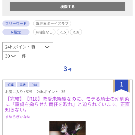
フリーワード
異世界ボーイズラブ
R指定
R指定なし
R15
R18
件
3
件
1
短編
完結
R18
お気に入り : 525
24h.ポイント : 35
【完結】【R18】恋愛未経験なのに、モテる騎士の幼馴染
に「童貞を拗らせた責任を取れ」と迫られています。正直
知らない。
すめらぎかなめ