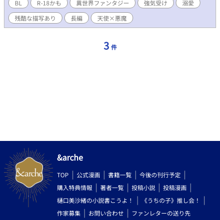
異世界ボーイズラブファンタジー。 残酷な描写が入る時は※つけ
BL
R-18かも
異世界ファンタジー
強気受け
溺愛
ます。 ハッピーエンド保証 R18の時＊つけます。 長編でゆるゆる
残酷な描写あり
長編
天使×悪魔
と書いていきます。 R18までが長いかもしれません。 気長にお付
き合いください。 毎週月曜 15:00更新 仕事や私生活で更新できな
い時もあります。 暖かく見守ってもらえると嬉しいです。
3
件
&arche
TOP
公式漫画
書籍一覧
今後の刊行予定
購入特典情報
著者一覧
投稿小説
投稿漫画
樋口美沙緒の小説書こうよ！
《うちの子》推し会！
作家募集
お問い合わせ
ファンレターの送り先