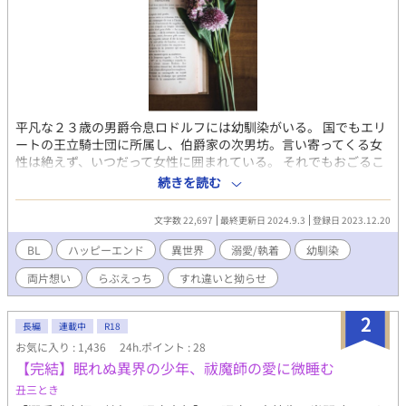
平凡な２３歳の男爵令息ロドルフには幼馴染がいる。 国でもエリ
ートの王立騎士団に所属し、伯爵家の次男坊。言い寄ってくる女
性は絶えず、いつだって女性に囲まれている。 それでもおごるこ
となく努力を重ねるマルクスのことを、ロドルフはひそかに尊敬
続きを読む
していた。 そんなある日、ロドルフに結婚の話がやってくる。 い
い縁談だと思ったロドルフは、前向きに検討しようとしたのだ
文字数 22,697
最終更新日 2024.9.3
登録日 2023.12.20
が……。 後日。マルクスから「お前にしか出来ない相談がある」
と言われて……。 「俺、お前への気持ち拗らせすぎて、童貞なん
BL
ハッピーエンド
異世界
溺愛/執着
幼馴染
だけど」「……は？」 執着心がハチャメチャ強いエリート騎士
両片想い
らぶえっち
すれ違いと拗らせ
（２３）×周囲からの信頼が厚いしっかり者男爵令息（２３） モ
テないわけじゃないのに恋愛未経験な二人が織り成す、頓珍漢な
ボーイズラブ。 ※ゆるふわで短い異世界ボーイズラブです。地味
2
長編
連載中
R18
に両片想い。 ＊hotランキング ４６位ありがとうございます♡
お気に入り : 1,436
24h.ポイント : 28
▼掲載先→アルファポリス、ムーンライトノベルズ、エブリスタ
【完結】眠れぬ異界の少年、祓魔師の愛に微睡む
（後日掲載予定）
丑三とき