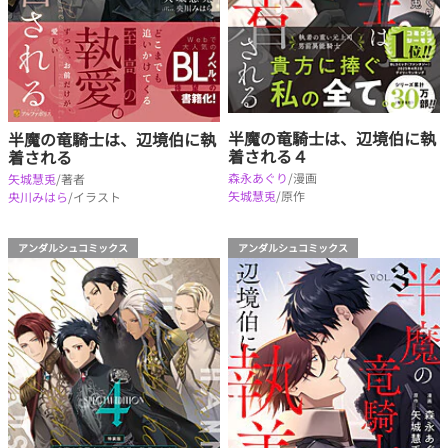
半魔の竜騎士は、辺境伯に執
半魔の竜騎士は、辺境伯に執
着される４
着される
森永あぐり
/漫画
矢城慧兎
/著者
矢城慧兎
/原作
央川みはら
/イラスト
アンダルシュコミックス
アンダルシュコミックス