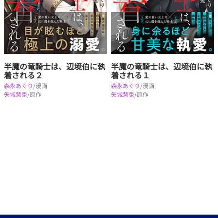
半魔の竜騎士は、辺境伯に執
半魔の竜騎士は、辺境伯に執
着される２
着される１
森永あぐり
/漫画
森永あぐり
/漫画
矢城慧兎
/原作
矢城慧兎
/原作