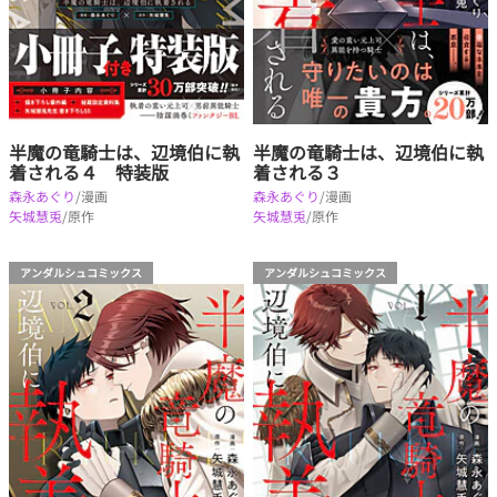
半魔の竜騎士は、辺境伯に執
半魔の竜騎士は、辺境伯に執
着される４ 特装版
着される３
森永あぐり
/漫画
森永あぐり
/漫画
矢城慧兎
/原作
矢城慧兎
/原作
アンダルシュコミックス
アンダルシュコミックス