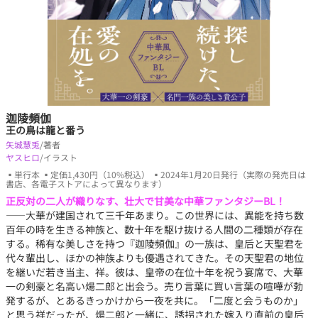
迦陵頻伽
王の鳥は龍と番う
矢城慧兎
/著者
ヤスヒロ
/イラスト
▪単行本 ▪定価1,430円（10%税込） ▪2024年1月20日発行（実際の発売日は
書店、各電子ストアによって異なります）
正反対の二人が織りなす、壮大で甘美な中華ファンタジーBL！
――大華が建国されて三千年あまり。この世界には、異能を持ち数
百年の時を生きる神族と、数十年を駆け抜ける人間の二種類が存在
する。稀有な美しさを持つ『迦陵頻伽』の一族は、皇后と天聖君を
代々輩出し、ほかの神族よりも優遇されてきた。その天聖君の地位
を継いだ若き当主、祥。彼は、皇帝の在位十年を祝う宴席で、大華
一の剣豪と名高い煬二郎と出会う。売り言葉に買い言葉の喧嘩が勃
発するが、とあるきっかけから一夜を共に。「二度と会うものか」
と思う祥だったが、煬二郎と一緒に、誘拐された嫁入り直前の皇后