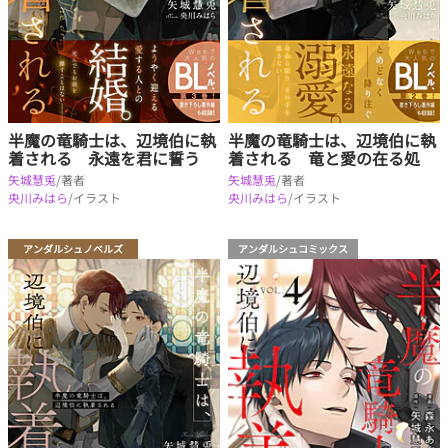
半魔の竜騎士は、辺境伯に執
半魔の竜騎士は、辺境伯に執
着される 永遠を君に誓う
着される 竜と愛の在る処
矢城慧兎
/著者
矢城慧兎
/著者
央川みはら
/イラスト
央川みはら
/イラスト
アンダルシュノベルズ
アンダルシュコミックス