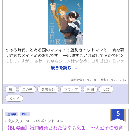
とある時代、とある国のマフィアの腕利きヒットマンと、 彼を慕
う健気なメイド♂のお話です。 一応致すことは致してるのでR18
にしてますが、 ふわーお❤️なシーンは少なめ、ゴルゴ13くらいの
性描写です。 モブが出てきたり攻めがフェしたり色々やりたい放
続きを読む
題なのでNGが少なめの方向けですが、 お楽しみいただけました
ら幸いです。
最終更新日 2026.8.6
登録日 2025.12.15
BL
年の差
健気受け
マフィア
外国
女装
メイド
5
連載中
R18
お気に入り : 74
24h.ポイント : 434
【BL漫画】婚約破棄された薄幸令息１ ～大公子の教育