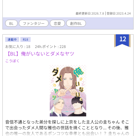
最終更新日 2026.7.8
登録日 2023.4.24
BL
ファンタジー
恋愛
創作BL
12
連載中
R18
お気に入り : 18
24h.ポイント : 228
【BL】俺がいないとダメなヤツ
こうぼく
音信不通となった弟分を探しに上京をした主人公の圭ちゃん そこ
で出会ったダメ人間な雅也の世話を焼くこととなり... その後、雅
也の唯一の友人であるポンコツな幸孝とも出会い！？ 圭ちゃんの