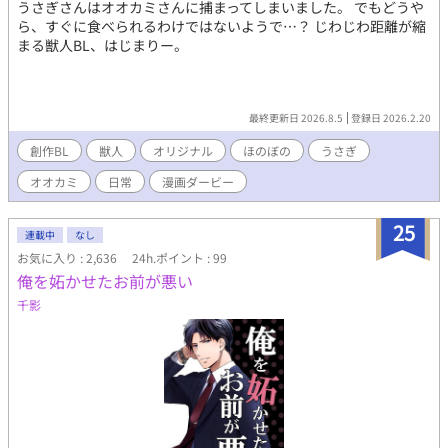
うさぎさんはオオカミさんに捕まってしまいました。 でもどうや
ら、すぐに食べられるわけではないようで…？ じわじわ距離が縮
まる獣人BL、はじまりー。
最終更新日 2026.8.5
登録日 2026.2.20
創作BL
獣人
オリジナル
ほのぼの
うさぎ
オオカミ
日常
漫画ダービー
25
連載中
なし
お気に入り : 2,636
24h.ポイント : 99
俺を妬かせたお前が悪い
千影