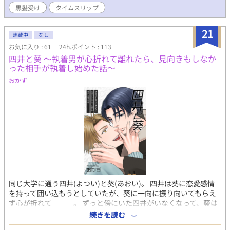
黒髪受け
タイムスリップ
21
連載中
なし
お気に入り : 61
24h.ポイント : 113
四井と葵 ～執着男が心折れて離れたら、見向きもしなか
った相手が執着し始めた話～
おかず
同じ大学に通う四井(よつい)と葵(あおい)。 四井は葵に恋愛感情
を持って囲い込もうとしていたが、葵に一向に振り向いてもらえ
ず心が折れて───。 ずっと傍にいた四井がいなくなって、葵は
どうする？ というお話です。 ■ひとまず2話で終わっています
続きを読む
が、続きを描く予定がまだあります。 ■毎日更新ちょっとお休み