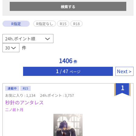
R指定
R指定なし
R15
R18
件
1406
件
1
/ 47
Next
ページ
1
連載中
R15
お気に入り : 1,134
24h.ポイント : 3,757
秒針のアンタレス
二ノ前ト月