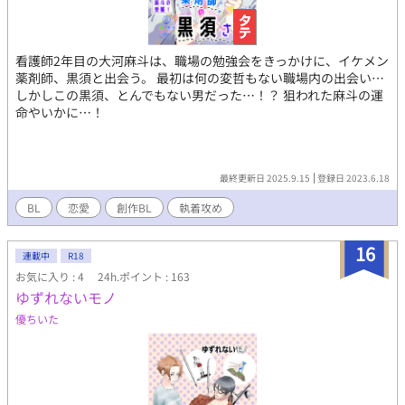
看護師2年目の大河麻斗は、職場の勉強会をきっかけに、イケメン
薬剤師、黒須と出会う。 最初は何の変哲もない職場内の出会い…
しかしこの黒須、とんでもない男だった…！？ 狙われた麻斗の運
命やいかに…！
最終更新日 2025.9.15
登録日 2023.6.18
BL
恋愛
創作BL
執着攻め
16
連載中
R18
お気に入り : 4
24h.ポイント : 163
ゆずれないモノ
優ちいた