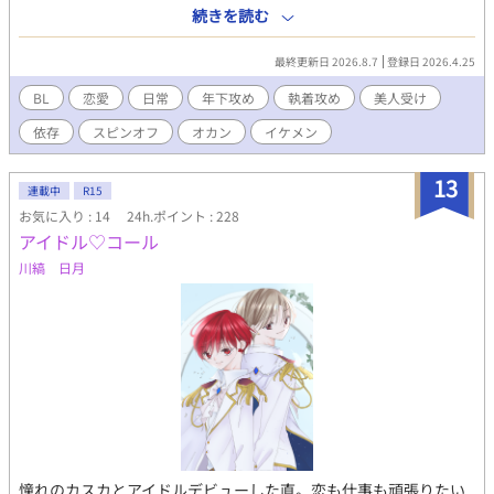
楽しい楽しい世話焼きライフがここに始まる！ 美人で性格男前な
続きを読む
圭ちゃんに雅也と幸孝はもう夢中☆ 圭ちゃんも二人にどんどん惹
かれていくが...❤ 二人の世話を焼いていて弟分とは無事に出会え
最終更新日 2026.8.7
登録日 2026.4.25
るのか！？ ※こちらは【溺愛彼氏のヒモ男生活】主人公の亮平の
恩人である圭ちゃんの物語です。
BL
恋愛
日常
年下攻め
執着攻め
美人受け
依存
スピンオフ
オカン
イケメン
13
連載中
R15
お気に入り : 14
24h.ポイント : 228
アイドル♡コール
川縞 日月
憧れのカスカとアイドルデビューした直。恋も仕事も頑張りたい