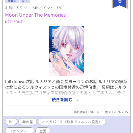
6
連載中
R18
実は敏腕Ω 婚約破棄されたノエルが、新しい家族に愛されて幸せ
お気に入り : 8
24h.ポイント : 370
になるお話です。 ✦この漫画は自創作BL小説のセルフコミカライ
Moon Under The Memories
ズ作品です 毎週金曜18時30分、3～4ページずつちまちま更新
中 ✦薄幸令息１は婚約破棄～1年間のお話（全年齢） ✦R-18は薄
NEO ZONE
幸令息２から アルファポリスで同タイトルの小説版が完結済み
です！
fall ddown次話 ルナリアと商会長ヨーランのお話 ルナリアの家系
は北にあるシルウィストとの国境付近の辺境伯家。 母親はシルウ
ィストの元王女でゴディス辺境伯の運命の番として輿入れ、今に
至る だがシルウィスト女王には後継者がおらず、ルナリアやカイ
続きを読む
トに自身の都合がいいαをあてがい後継にしようと企んでいた ル
ナリアはヨーランと共にエスト本国に行くつもりだったが…
最終更新日 2026.8.7
登録日 2026.7.15
BL
年の差
オメガバース（独自でユルユル設定）
ファンタジー
恋愛