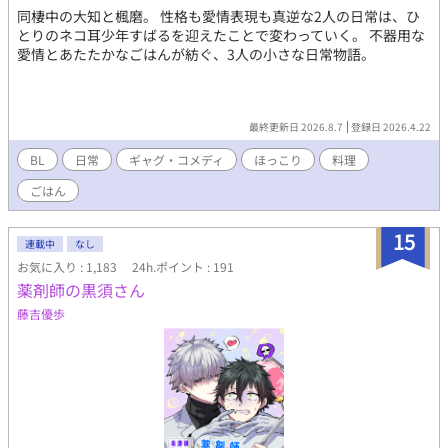
同棲中の大知と楓磨。 性格も愛情表現も真逆な2人の日常は、ひ
とりのネコ耳少年すばるを迎えたことで変わっていく。 不器用な
愛情とあたたかなごはんが紡ぐ、3人の小さな日常物語。
最終更新日 2026.8.7
登録日 2026.4.22
BL
日常
ギャグ・コメディ
ほっこり
料理
ごはん
15
連載中
なし
お気に入り : 1,183
24h.ポイント : 191
薬剤師の黒須さん
藤吉優歩