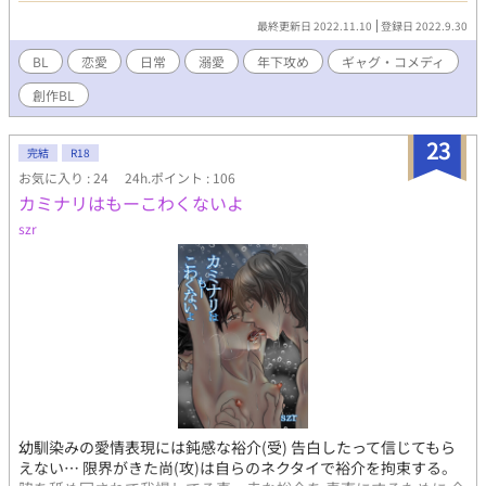
番外編です ※本編は電子書籍配信中のため掲載していません
最終更新日 2022.11.10
登録日 2022.9.30
BL
恋愛
日常
溺愛
年下攻め
ギャグ・コメディ
創作BL
23
完結
R18
お気に入り : 24
24h.ポイント : 106
カミナリはもーこわくないよ
szr
幼馴染みの愛情表現には鈍感な裕介(受) 告白したって信じてもら
えない… 限界がきた尚(攻)は自らのネクタイで裕介を拘束する。