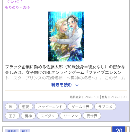
でした！
もりのり・のゆ
ブラック企業に勤める佐藤太郎（30歳独身＝彼女なし）の密かな
楽しみは、女子向けのBLオンラインゲーム『ファイブエレメン
ト スタープリンスの花婿候補 ～男神の祝福～』。 このゲーム
はプレイヤーが攻として、5つのエレメントの王子の中から攻略対
続きを読む
象を選びカップルが成立すると、男神の祝福を受けて受の王子が
子をなすというストーリー…のはずだったが、なぜか飛ばされた
最終更新日 2026.7.30
登録日 2025.10.31
ゲーム世界は受の王子たち攻で、プレイヤーは攻ではなく受だっ
た！
BL
恋愛
ハッピーエンド
ゲーム世界
ラブコメ
王子
男神
スパダリ
リーマン
異世界
20
連載中
R15