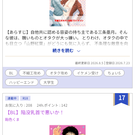
【あらすじ】自他共に認める容姿の持ち主である三条亜月。そん
な彼は、醜いものとオタクが大っ嫌い。 とりわけ、オタクの中で
も目立つ「山野紅葉」がどうにも気に入らず、 不条理な敵意を向
けていた。 だがそんなある日、とうとうキレた山野からレイプさ
続きを読む
れ、その一部始終を動画に撮られてしまう。 その動画をネタに、
身体の関係を強要されるとおもいきや、 「ばらされたくなけれ
最終更新日 2026.8.5
登録日 2026.7.23
ば、もう僕に関わらないで」 と、逆のことを言われてしまい
―――！？ ■この作品は、先に投稿していた小説「ゆずれないモ
BL
不細工攻め
オタク攻め
イケメン受け
ちょいS
ノ」をコミカライズしたものです。 よろしければ、そちらもどう
ハッピーエンド
大学生
ぞ！
17
連載中
R18
お気に入り : 208
24h.ポイント : 142
【BL】陥没乳首で悪いか！
飴色くま