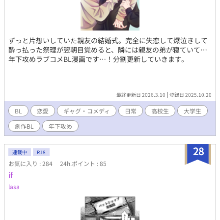
ずっと片想いしていた親友の結婚式。完全に失恋して爆泣きして
酔っ払った祭理が翌朝目覚めると、隣には親友の弟が寝ていて…
年下攻めラブコメBL漫画です…！分割更新していきます。
最終更新日 2026.3.10
登録日 2025.10.20
BL
恋愛
ギャグ・コメディ
日常
高校生
大学生
創作BL
年下攻め
28
連載中
R18
お気に入り : 284
24h.ポイント : 85
if
lasa