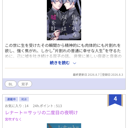
この世に生を受けたその瞬間から精神的にも肉体的にも片割れを
欲し、強く焦がれ、しかし"片割れの普通に幸せな人生"を守るた
めに、己に嘘を吐き続ける双子の話。 非常に美しい容姿と音楽の
才に恵まれ、良くも悪くも目立つ演奏家の双子が、他者の視線と
続きを読む
社会倫理に翻弄されながら生きる。
最終更新日 2026.8.7
登録日 2026.8.3
BL
双子
4
連載中
R18
お気に入り : 14
24h.ポイント : 513
レナート＝サッリの二度目の夜明け
宮吹ずなく