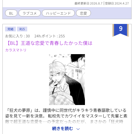
せる店主等、特殊設定あり 小説はこちら
最終更新日 2026.8.7
登録日 2024.4.27
→https://www.alphapolis.co.jp/novel/726351697/864835577
BL
ラブコメ
ハッピーエンド
恋愛
9
完結
R15
お気に入り : 30
24h.ポイント : 255
【BL】王道な恋愛で青春したかった僕は
カラスマトリ
「狂犬の夢原」は、謹慎中に同世代がキラキラ青春謳歌している
姿を見て一新を決意。 転校先でカワイイをマスターして先輩と素
敵で超王道な恋愛を…の予定だったのだが、 まさかの「狂犬時
代」を知る元担任、ヒカリンの異動先が被るハメに。 夢原は無事
続きを読む
（？）に青春の王道イベントをこなすことが出来るのだろう