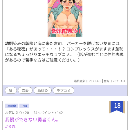
幼馴染みの彰隆と海に来た友司。 パーカーを脱げない友司には
「ある秘密」があって・・・！？ コンプレックスがますます羞恥
になるちょっぴりエッチなラブコメ。 （話が進むごとに性的表現
があるので苦手な方はご注意ください。）
最終更新日 2021.4.5
登録日 2021.4.3
BL
恋愛
幼馴染
ラブコメ
18
連載中
R18
お気に入り : 20
24h.ポイント : 142
我慢ができない勇者くん。
かろ丸