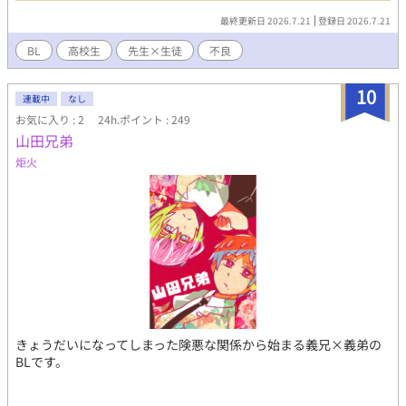
か…？ ★性描写はありませんが、喧嘩、流血表現があるため一応
最終更新日 2026.7.21
登録日 2026.7.21
R15設定にしております★
BL
高校生
先生×生徒
不良
10
連載中
なし
お気に入り : 2
24h.ポイント : 249
山田兄弟
炬火
きょうだいになってしまった険悪な関係から始まる義兄×義弟の
BLです。