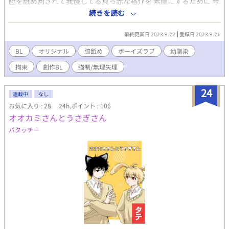
脇を舐め回されて我慢してる真っ赤な裕介を 素直にするために 今
度は乳首をしつこく愛撫する。 次第に裕介の乳首が尚の愛撫の形
続きを読む
に変わっていく…
最終更新日 2023.9.22
登録日 2023.9.21
BL
オリジナル
脇舐め
ボーイズラブ
幼馴染
拘束
創作BL
強制/無理矢理
24
連載中
なし
お気に入り : 28
24h.ポイント : 106
オオカミさんとうさぎさん
バタッチー