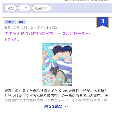
恋愛
日常
社会人BL
8
連載中
R15
お気に入り : 166
24h.ポイント : 263
すずらん通り商店街の日常 ～悠介と柊一郎～
ドラマチカ
恋愛に疲れ果てた自称社畜でイケメンの犬飼柊一郎が、ある時ふ
と見つけた『すずらん通り商店街』の一角にある犬山古書店。 そ
の古書店に住む綺麗で賢い黒猫ニャーと、その家族である儚げ美
形の店主、犬山悠介。 恋に臆病な犬山悠介と、初めて恋をした犬
続きを読む
飼柊一郎、そして二人の恋を見守る黒猫ニャーの物語。 ※猫と話