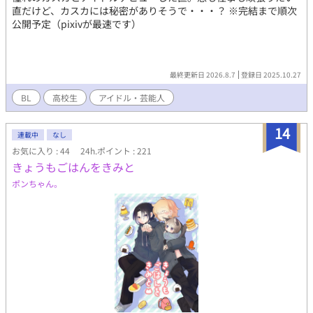
直だけど、カスカには秘密がありそうで・・・？ ※完結まで順次
公開予定（pixivが最速です）
最終更新日 2026.8.7
登録日 2025.10.27
BL
高校生
アイドル・芸能人
14
連載中
なし
お気に入り : 44
24h.ポイント : 221
きょうもごはんをきみと
ポンちゃん。