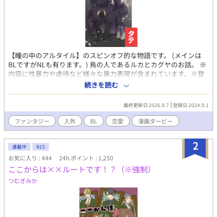
【瞳の中のアルタイル】のスピンオフ的な物語です。 (メインは
BLですがNLも有ります。) 鳥の人であるルカとカグヤのお話。 ※
内容に性暴力や虐待など様々な暴力表現が含まれています。※登
録非推奨です。好きな方だけ読んで下さい。これ等の表現が苦手
続きを読む
な方はブラウザバック等でのご自衛をお願い致します。
最終更新日 2026.8.7
登録日 2024.9.1
ファンタジー
人外
BL
恋愛
漫画ダービー
2
連載中
R15
お気に入り : 444
24h.ポイント : 1,250
ここからは××ルートです！？（※強制）
つむぎみか