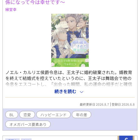
係になって今は幸せです～
縁堂幸
ノエル・カルリエ侯爵令息は、王太子に婚約破棄された。婿教育
を終えて結婚式を控えていたというのに、王太子は舞踏会で他の
令息をエスコートし、「出会った瞬間、私の運命の相手だと確信
したんだ」と言った。誰もが運命の番に出会えるわけではない。
続きを読む
そう思うと、ノエルは王太子と運命の相手を祝福するしかなかっ
た。 婚約破棄の翌日。次の嫁ぎ先を探すよう父に命じられたノエ
最終更新日 2026.8.7
登録日 2026.6.8
ルの元に、ジョスラン・ベルクール大公が訪ねてきた。大公のひ
とり息子、ローランの教育係を頼まれたノエルは王都を離れ、大
BL
恋愛
ハッピーエンド
年の差
公家の別邸で大公子と暮らすことに。 領地に引きこもる大公子、
オメガバース要素あり
ローランに追い返されてもめげないノエル。ローランもあきらめ
ないノエルに心を開くようになり、父のジョスランもノエルのこ
とを意識し始めて…… ひと回り年上大公α × 自信も幸も薄いけど