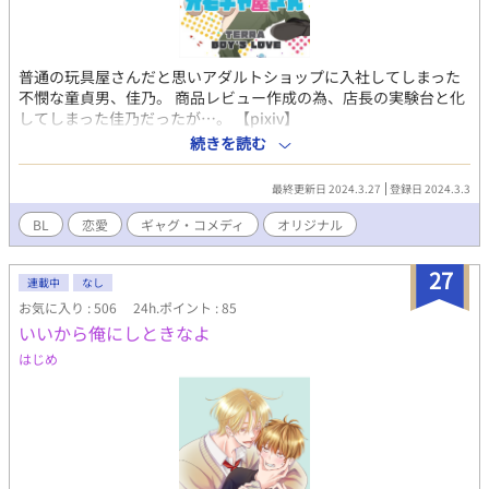
普通の玩具屋さんだと思いアダルトショップに入社してしまった
不憫な童貞男、佳乃。 商品レビュー作成の為、店長の実験台と化
してしまった佳乃だったが…。 【pixiv】
https://www.pixiv.net/users/41700031 【ポートフォリオ】
続きを読む
https://lit.link/terraillust
最終更新日 2024.3.27
登録日 2024.3.3
BL
恋愛
ギャグ・コメディ
オリジナル
27
連載中
なし
お気に入り : 506
24h.ポイント : 85
いいから俺にしときなよ
はじめ