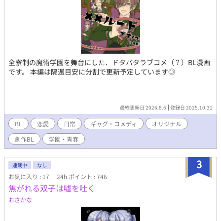
全寮制の魔術学園を舞台にした、ドタバタラブコメ（？）BL漫画
です。 本編は隔週目安に分割で更新予定しています◎
最終更新日 2026.8.6
登録日 2025.10.31
BL
恋愛
日常
ギャグ・コメディ
オリジナル
創作BL
学園・青春
3
連載中
なし
お気に入り : 17
24h.ポイント : 746
焦がれる双子は嘘を吐く
おさかな