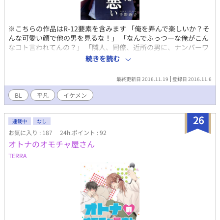
※こちらの作品はR-12要素を含みます 「俺を弄んで楽しいか？そ
んな可愛い顔で他の男を見るな！」 「なんでふっつーな俺がこん
なコト言われてんの？」 「隣人、同僚、近所の男に、ナンバーワ
ンホスト、不良まで手懐けやがって！ 挙句に俺の家族までがラ
続きを読む
イバルだ？ふざけんな、お前は俺のものだろうが！」 究極の逆ハ
ーがテーマです。※単に言い寄る男の人数が多いだけで！ 主人公
最終更新日 2016.11.19
登録日 2016.11.6
日向は歩けばイケメンに当たり、目が合えば口説かれるという、
平凡なのに何故か男にモテまくるという特異体質の持ち主で！ そ
BL
平凡
イケメン
んなこんなで攻めの登場キャラは、物語が進む事に永遠に増えて
いきます。
26
連載中
なし
お気に入り : 187
24h.ポイント : 92
オトナのオモチャ屋さん
TERRA