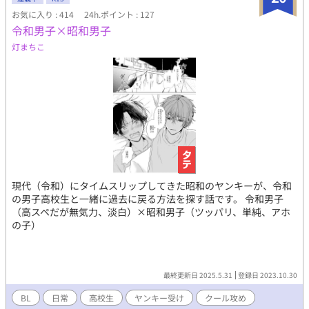
お気に入り : 414
24h.ポイント : 127
令和男子×昭和男子
灯まちこ
現代（令和）にタイムスリップしてきた昭和のヤンキーが、令和
の男子高校生と一緒に過去に戻る方法を探す話です。 令和男子
（高スペだが無気力、淡白）×昭和男子（ツッパリ、単純、アホ
の子）
最終更新日 2025.5.31
登録日 2023.10.30
BL
日常
高校生
ヤンキー受け
クール攻め