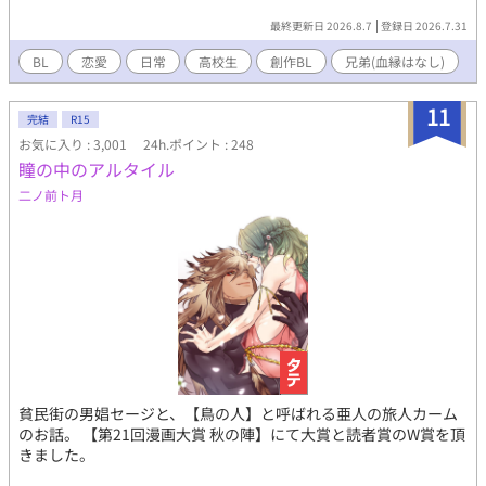
最終更新日 2026.8.7
登録日 2026.7.31
BL
恋愛
日常
高校生
創作BL
兄弟(血縁はなし)
11
完結
R15
お気に入り : 3,001
24h.ポイント : 248
瞳の中のアルタイル
二ノ前ト月
貧民街の男娼セージと、【鳥の人】と呼ばれる亜人の旅人カーム
のお話。 【第21回漫画大賞 秋の陣】にて大賞と読者賞のW賞を頂
きました。