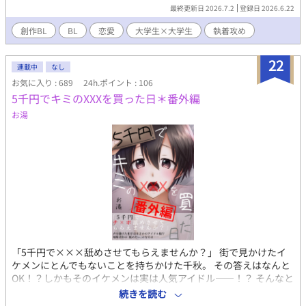
中。
最終更新日 2026.7.2
登録日 2026.6.22
創作BL
BL
恋愛
大学生×大学生
執着攻め
22
連載中
なし
お気に入り : 689
24h.ポイント : 106
5千円でキミのXXXを買った日＊番外編
お湯
「5千円で×××舐めさせてもらえませんか？」 街で見かけたイ
ケメンにとんでもないことを持ちかけた千秋。 その答えはなんと
OK！？しかもそのイケメンは実は人気アイドル――！？ そんなと
んでもない出会いのふたりも、いまは恋人同士！ ちょっとエッチ
続きを読む
な千秋と、そんな千秋が可愛い大牙の、可愛くて優しいほのぼの