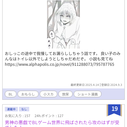
おしっこの途中で我慢してお漏らししちゃう話です。 良い子のみ
んなはトイレ以外でしようとしちゃだめだぞ。 小説も見てね
https://www.alphapolis.co.jp/novel/911288073/795787765
最終更新日 2025.4.14
登録日 2024.9.3
BL
おもらし
小スカ
放尿
ショート漫画
19
連載中
なし
お気に入り : 157
24h.ポイント : 127
男神の悪戯でBLゲーム世界に飛ばされたら攻のはずが受