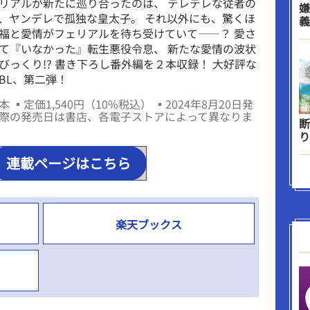
リアルが新たに巡り合ったのは、 デレデレな従者の
嫌
、ヤンデレで孤独な皇太子。 それ以外にも、驚くほ
義
福と愛情がフェリアルを待ち受けていて――？ 愛さ
て『いなかった』転生悪役令息、 新たな愛情の波状
びっくり!? 書き下ろし番外編を２本収録！ 大好評な
BL、第二弾！
 ▪定価1,540円（10%税込） ▪2024年8月20日発
際の発売日は書店、各電子ストアによって異なりま
断
り
連載ページはこちら
楽天ブックス