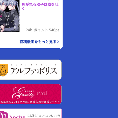
焦がれる双子は嘘を吐
く
24h.ポイント 546pt
投稿漫画をもっと見る