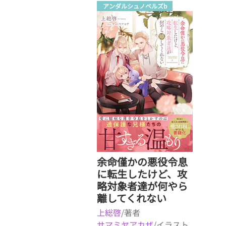
アンダルシュノベルズb
余命僅かの悪役令息
に転生したけど、攻
略対象者達が何やら
離してくれない
上総啓
/著者
サマミヤアカザ
/イラスト