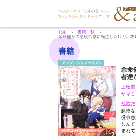
TOP
書籍一覧
余命僅かの悪役令息に転生したけど、攻
書籍
アンダルシュノベルズb
余命
者達
上総啓
サマミ
孤独だ
悲惨な
役令息
なんて
まれて