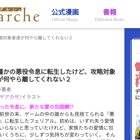
公式漫画
書籍
Official Manga
Published Books
略対象者達が何やら離してくれない２
僅かの悪役令息に転生したけど、攻略対象
が何やら離してくれない２
/著者
デ
ヤアカザ
/イラスト
に
った令息に、新たな愛の包囲網⁉
前世の末、ゲームの中の誰からも見捨てられる『悪
』に転生したフェリアル。初めは、いずれ失う愛情
いらないと思っていたけれど、家族たちの愛情に包
いくうちに、少しずつ気持ちが変わっていく。 そん