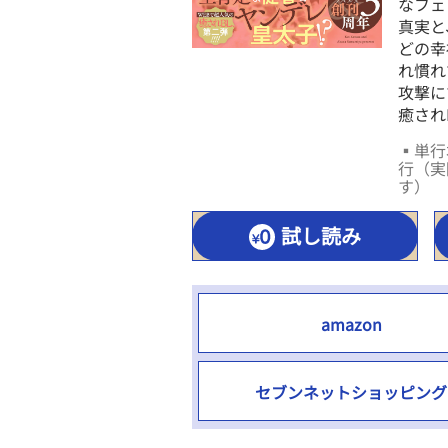
なフェ
真実と
どの幸
れ慣れ
攻撃に
癒され
▪単行本
行（実
す）
試し読み
amazon
セブンネットショッピング