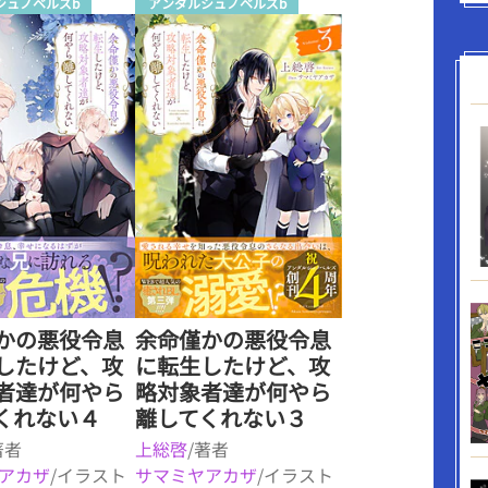
シュノベルズb
アンダルシュノベルズb
かの悪役令息
余命僅かの悪役令息
したけど、攻
に転生したけど、攻
者達が何やら
略対象者達が何やら
くれない４
離してくれない３
著者
上総啓
/著者
アカザ
/イラスト
サマミヤアカザ
/イラスト