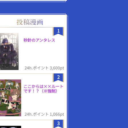
1
秒針のアンタレス
24h.ポイント 3,600pt
2
ここからは××ルート
です！？（※強制）
24h.ポイント 1,066pt
3