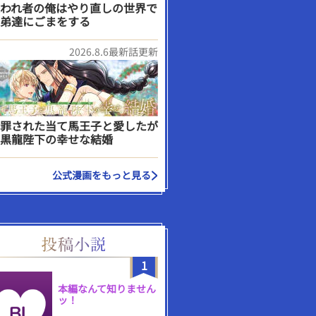
われ者の俺はやり直しの世界で
弟達にごまをする
2026.8.6最新話更新
罪された当て馬王子と愛したが
黒龍陛下の幸せな結婚
公式漫画をもっと見る
1
本編なんて知りません
ッ！