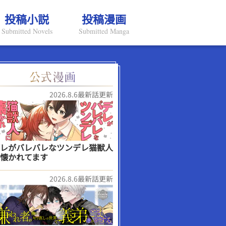
投稿小説
投稿漫画
Submitted Novels
Submitted Manga
2026.8.6最新話更新
レがバレバレなツンデレ猫獣人
懐かれてます
2026.8.6最新話更新