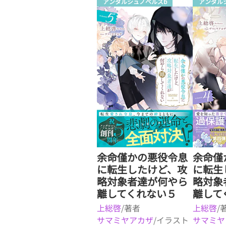
アンダルシュノベルズb
アンダル
余命僅かの悪役令息
余命僅
に転生したけど、攻
に転生
略対象者達が何やら
略対象
離してくれない５
離して
上総啓
/著者
上総啓
/
サマミヤアカザ
/イラスト
サマミヤ