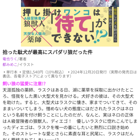
拾った駄犬が最高にスパダリ狼だった件
竜也りく
/著者
都みめこ
/イラスト
▪単行本 ▪定価1,540円（10%税込） ▪2024年12月20日発行（実際の発売日は
書店、各電子ストアによって異なります）
飼い狼の猛愛に注意!?
天涯孤独の薬師、ラスクはある日、湖に薬草を採取に出かけたとこ
ろ、怪我をした黒い大型犬を見かける。犬好きの彼は、その大型犬
を助けた。すると、大型犬はラスクに懐き、家までついてきて、その
ままいついてしまう。憎めない犬の態度にほだされたラスクはネロ
という名前を付け飼うことにしたのだが、なんと、実はネロの正体
はＡ級冒険者の狼獣人、ディエゴ！ 優しいラスクに惚れこんでしま
ったディエゴは、ラスクを唯一の番にしたいと熱烈に口説き始め
た。そのストレートな愛とさらに素直な耳と尻尾に、ラスクはだん
だん籠絡されてしまい――!?