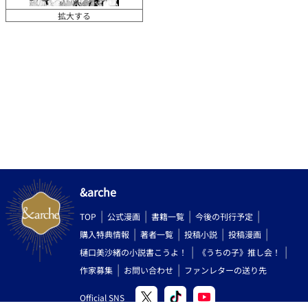
拡大する
&arche
TOP
公式漫画
書籍一覧
今後の刊行予定
購入特典情報
著者一覧
投稿小説
投稿漫画
樋口美沙緒の小説書こうよ！
《うちの子》推し会！
作家募集
お問い合わせ
ファンレターの送り先
Official SNS