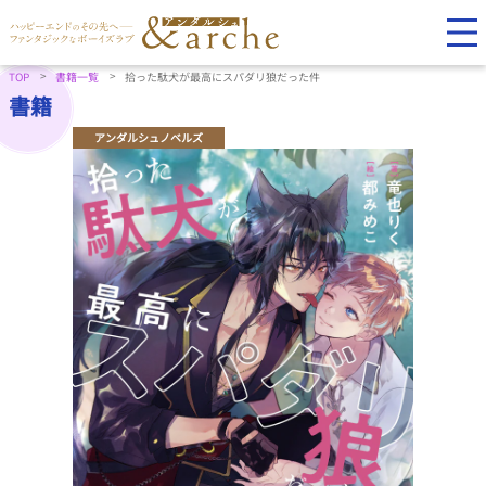
TOP
書籍一覧
拾った駄犬が最高にスパダリ狼だった件
書籍
アンダルシュノベルズ