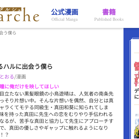
公式漫画
書籍
Official Manga
Published Books
会う僕ら
るハルに出会う僕ら
とおる
/漫画
瞳に俺だけを映してほしい
デ
目立たない黒髪眼鏡の小鳥遊晴は、人気者の南条先
に
っそり片想い中。そんな片想いを偶然、自分とは真
ャラくてモテる同級生・真田和葵に知られてしま
味を持った真田に先生への恋をむりやり手伝われる
なるが、苦手な真田と協力して先生にアプローチす
で、真田の優しさやギャップに触れるようになり
！？