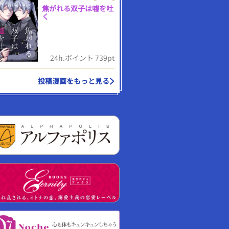
焦がれる双子は嘘を吐
く
24h.ポイント 739pt
投稿漫画をもっと見る