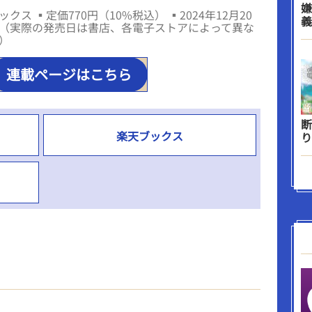
嫌
クス ▪定価770円（10%税込） ▪2024年12月20
義
（実際の発売日は書店、各電子ストアによって異な
）
連載ページはこちら
断
楽天ブックス
り