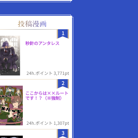
1
秒針のアンタレス
24h.ポイント 3,771pt
2
ここからは××ルート
です！？（※強制）
24h.ポイント 1,307pt
3