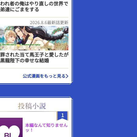
われ者の俺はやり直しの世界で
弟達にごまをする
2026.8.6最新話更新
罪された当て馬王子と愛したが
黒龍陛下の幸せな結婚
公式漫画をもっと見る
1
本編なんて知りません
ッ！