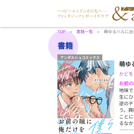
TOP
書籍一覧
萌ゆるハルに出
書籍
アンダルシュコミックス
萌ゆ
かどを
お前の
地味で
生にひ
逆のチ
う。興
ことに
るなか
――…