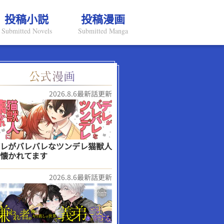
投稿小説
投稿漫画
Submitted Novels
Submitted Manga
2026.8.6最新話更新
レがバレバレなツンデレ猫獣人
懐かれてます
2026.8.6最新話更新