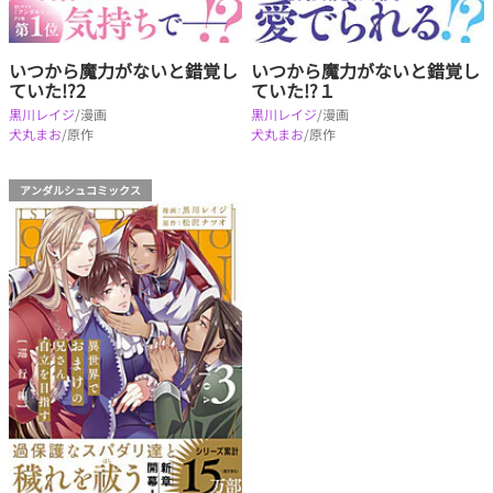
いつから魔力がないと錯覚し
いつから魔力がないと錯覚し
ていた!?2
ていた!?１
黒川レイジ
/漫画
黒川レイジ
/漫画
犬丸まお
/原作
犬丸まお
/原作
アンダルシュコミックス