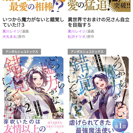
いつから魔力がないと錯覚し
異世界でおまけの兄さん自立
ていた!?３
を目指す５
黒川レイジ
/漫画
黒川レイジ
/漫画
犬丸まお
/原作
松沢ナツオ
/原作
アンダルシュコミックス
アンダルシュコミックス