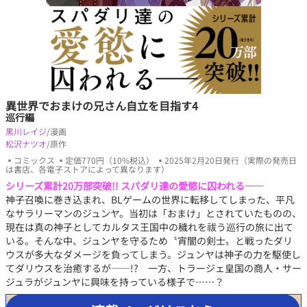
異世界でおまけの兄さん自立を目指す4
巡行編
黒川レイジ
/漫画
松沢ナツオ
/原作
▪コミックス ▪定価770円（10%税込） ▪2025年2月20日発行（実際の発売日
は書店、各電子ストアによって異なります）
シリーズ累計20万部突破!! スパダリ達の愛慾に囚われる――
神子召喚に巻き込まれ、BLゲームの世界に転移してしまった、平凡
なサラリーマンのジュンヤ。当初は「おまけ」とされていたものの、
現在は真の神子としてカルタス王国中の穢れを祓う巡行の旅に出て
いる。そんな中、ジュンヤを守るため〝宵闇の剣士〟と戦ったダリ
ウスが多大なダメージを負ってしまう。ジュンヤは神子の力を駆使し
てダリウスを治癒するが――!? 一方、トラージェ皇国の商人・サー
ジュラがジュンヤに興味を持っている様子で……？