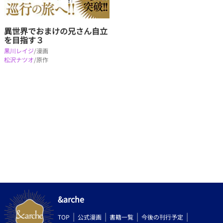
異世界でおまけの兄さん自立
を目指す３
黒川レイジ
/漫画
松沢ナツオ
/原作
&arche
TOP
公式漫画
書籍一覧
今後の刊行予定