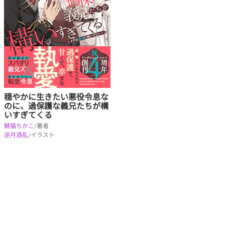
穏やかに生きたい悪役令息な
のに、過保護な義兄たちが構
いすぎてくる
鯖猫ちかこ
/著者
逆月酒乱
/イラスト