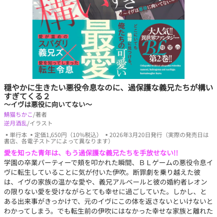
穏やかに生きたい悪役令息なのに、過保護な義兄たちが構い
すぎてくる２
～イヴは悪役に向いてない～
鯖猫ちかこ
/著者
逆月酒乱
/イラスト
▪単行本 ▪定価1,650円（10%税込） ▪2026年3月20日発行（実際の発売日は
書店、各電子ストアによって異なります）
愛を知った青年は、もう過保護な義兄たちを手放せない!!
学園の卒業パーティーで頬を叩かれた瞬間、ＢＬゲームの悪役令息イ
ヴに転生していることに気が付いた伊吹。断罪劇を乗り越えた彼
は、イヴの家族の温かな愛や、義兄アルベールと彼の婚約者レオン
の限りない愛を受けながらとても幸せに過ごしていた。しかし、と
ある出来事がきっかけで、元のイヴにこの体を返さないといけないと
わかってしまう。でも転生前の伊吹にはなかった幸せな家族と離れた