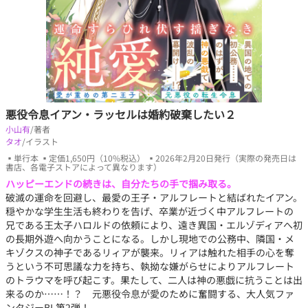
悪役令息イアン・ラッセルは婚約破棄したい２
小山有
/著者
タオ
/イラスト
▪単行本 ▪定価1,650円（10%税込） ▪2026年2月20日発行（実際の発売日は
書店、各電子ストアによって異なります）
ハッピーエンドの続きは、自分たちの手で掴み取る。
破滅の運命を回避し、最愛の王子・アルフレートと結ばれたイアン。
穏やかな学生生活も終わりを告げ、卒業が近づく中アルフレートの
兄である王太子ハロルドの依頼により、遠き異国・エルゾディアへ初
の長期外遊へ向かうことになる。しかし現地での公務中、隣国・メ
キゾクスの神子であるリィアが襲来。リィアは触れた相手の心を奪
うという不可思議な力を持ち、執拗な嫌がらせによりアルフレート
のトラウマを呼び起こす。果たして、二人は神の悪戯に抗うことは出
来るのか……！？ 元悪役令息が愛のために奮闘する、大人気ファ
ンタジーBL第2弾！