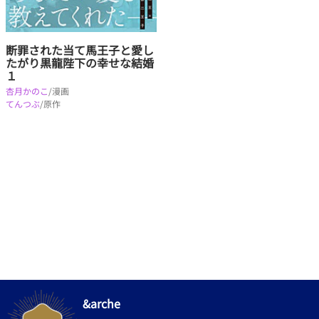
断罪された当て馬王子と愛し
たがり黒龍陛下の幸せな結婚
１
杏月かのこ
/漫画
てんつぶ
/原作
&arche