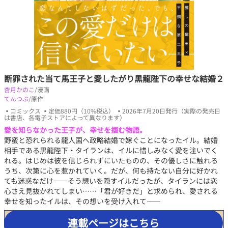
断罪された当て馬王子と愛したがり黒龍陛下の幸せな結婚２
杏月かのこ
/漫画
てんつぶ
/原作
▪コミックス ▪定価880円（10%税込） ▪2026年7月20日発行（実際の発売日
は書店、各電子ストアによって異なります）
愛を知らなかった王子が、幸せを掴む物語。
野蛮と恐れられる龍人国へ政略結婚で嫁ぐことになったイル。結婚
相手である黒龍陛下・タイランは、イルに惜しみなく愛を注いでく
れる。はじめは彼を信じられずにいたものの、その優しさに触れる
うち、次第に心を惹かれていく。だが、何も持たない自分に好かれ
ても迷惑なだけ――そう想いを隠すイルだったが、タイランには恋
心さえ見抜かれてしまい……「君が好きだ」と求められ、愛される
幸せを知ったイルは、その想いを受け入れて――
連載ページはこちら