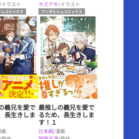
/イラスト
カズアキ
/イラスト
シュコミックス
アンダルシュコミックス
の義兄を愛で
最推しの義兄を愛で
、長生きしま
るため、長生きしま
す！１
漫画
辻本嗣
/漫画
/原作
朝陽天満
/原作