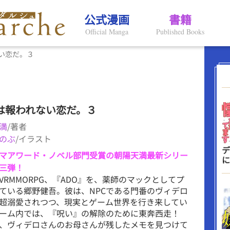
公式漫画
書籍
Official Manga
Published Books
い恋だ。３
は報われない恋だ。３
満
/著者
のぶ
/イラスト
デ
マアワード・ノベル部門受賞の朝陽天満最新シリー
に
三弾！
VRMMORPG、『ADO』を、薬師のマックとしてプ
ている郷野健吾。彼は、NPCである門番のヴィデロ
超溺愛されつつ、現実とゲーム世界を行き来してい
ーム内では、『呪い』の解除のために東奔西走！
、ヴィデロさんのお母さんが残したメモを見つけて