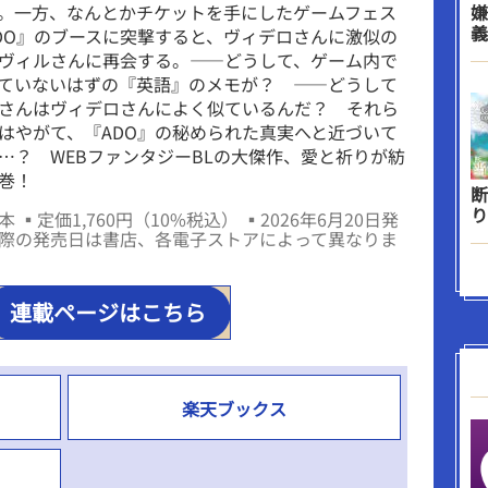
。一方、なんとかチケットを手にしたゲームフェス
嫌
義
DO』のブースに突撃すると、ヴィデロさんに激似の
ヴィルさんに再会する。――どうして、ゲーム内で
ていないはずの『英語』のメモが？ ――どうして
さんはヴィデロさんによく似ているんだ？ それら
はやがて、『ADO』の秘められた真実へと近づいて
…？ WEBファンタジーBLの大傑作、愛と祈りが紡
巻！
断
り
 ▪定価1,760円（10%税込） ▪2026年6月20日発
際の発売日は書店、各電子ストアによって異なりま
連載ページはこちら
楽天ブックス