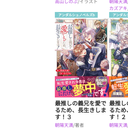
高山しのぶ
/イラスト
朝陽天満
カズアキ
アンダルシュノベルズb
アンダル
最推しの義兄を愛で
最推し
るため、長生きしま
るため
す！３
す！２
朝陽天満
/著者
朝陽天満