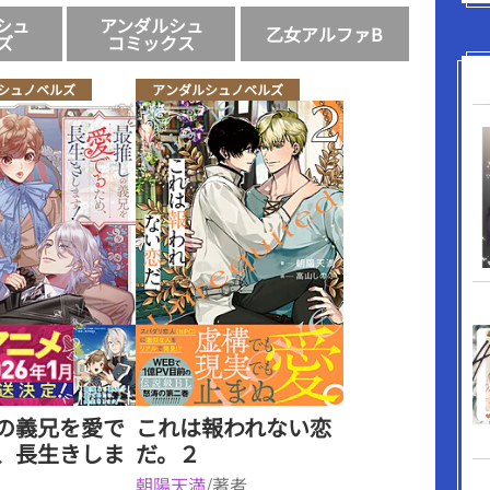
シュ
アンダルシュ
乙女アルファB
ズ
コミックス
シュノベルズ
アンダルシュノベルズ
の義兄を愛で
これは報われない恋
、長生きしま
だ。２
朝陽天満
/著者