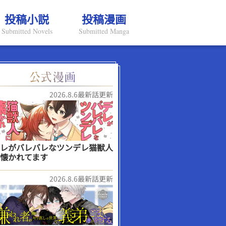
投稿小説
投稿漫画
Submitted Novels
Submitted Manga
2026.8.6最新話更新
レがバレバレなツンデレ猫獣人
懐かれてます
2026.8.6最新話更新