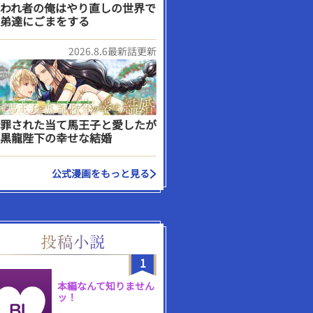
われ者の俺はやり直しの世界で
弟達にごまをする
2026.8.6最新話更新
罪された当て馬王子と愛したが
黒龍陛下の幸せな結婚
公式漫画をもっと見る
1
本編なんて知りません
ッ！