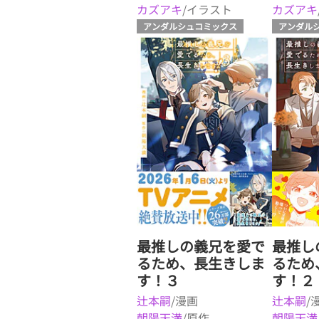
カズアキ
/イラスト
カズアキ
アンダルシュコミックス
アンダル
最推しの義兄を愛で
最推し
るため、長生きしま
るため
す！３
す！２
辻本嗣
/漫画
辻本嗣
/
朝陽天満
/原作
朝陽天満