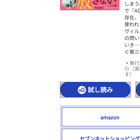
しまう
で『A
存在、
使われ
ヴィル
の問い
いき…
ぐ第三
▪単行本
行（実
す）
試し読み
amazon
セブンネットショッピング