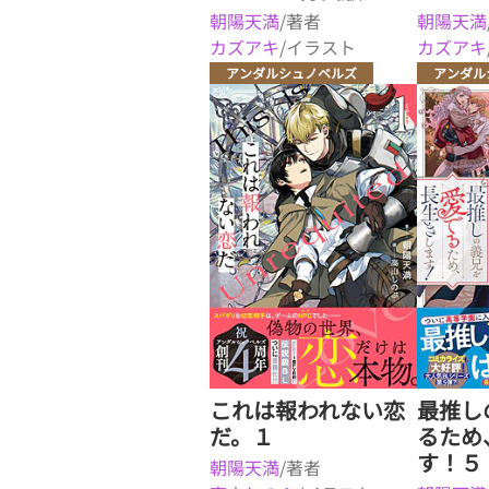
朝陽天満
/著者
朝陽天満
カズアキ
/イラスト
カズアキ
アンダルシュノベルズ
アンダル
これは報われない恋
最推し
だ。１
るため
す！５
朝陽天満
/著者