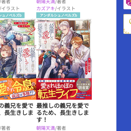
/著者
朝陽天満
/著者
/イラスト
カズアキ
/イラスト
シュノベルズb
アンダルシュノベルズb
の義兄を愛で
最推しの義兄を愛で
、長生きしま
るため、長生きしま
す！
/著者
朝陽天満
/著者