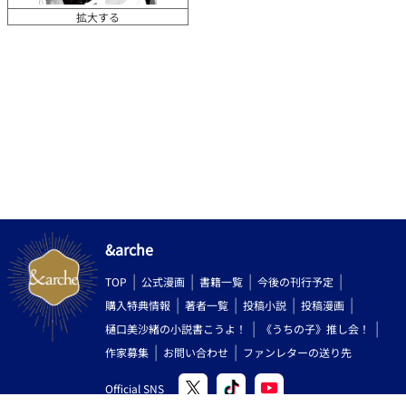
拡大する
&arche
TOP
公式漫画
書籍一覧
今後の刊行予定
購入特典情報
著者一覧
投稿小説
投稿漫画
樋口美沙緒の小説書こうよ！
《うちの子》推し会！
作家募集
お問い合わせ
ファンレターの送り先
Official SNS