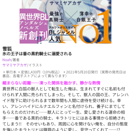
雪狐
氷の王子は番の黒豹騎士に溺愛される
Noah
/著者
サマミヤアカザ
/イラスト
▪単行本 ▪定価1,430円（10%税込） ▪2021年5月20日発行（実際の発売日は
書店、各電子ストアによって異なります）
縮まらない距離――凍った関係を融かす、静かな熱情
異世界に白狐の獣人として転生した俺は、生まれてすぐに名前も付
けられず人間に売られてしまった。そして、獣人の国の王、アレンハ
イド陛下に助けられるまで数年間も人間に虐待を受け続ける。幸
い、アレンハイドにルナエルフィンと名付けられ、養子にまでして
もらえたのだけれど……獣人にとって一生、愛し愛される運命の相
手――番である黒豹の騎士、キラトリヒにはある事情から拒絶され
てしまう!! そのせいもあり、周囲に心を開けない俺を、自分の態度
を悔いたキラトリヒは贖罪のように愛し、見守ってくれて――!?