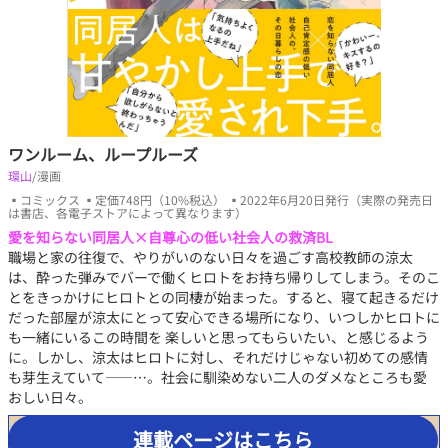
ワンルーム、ループルーズ
環山
/漫画
▪コミックス ▪定価748円（10%税込） ▪2022年6月20日発行（実際の発売日
は書店、各電子ストアによって異なります）
愛を知らない同居人×自尊心の低い社会人の救済BL
職場と家の往復で、やりがいのない日々を過ごす高校教師の涼太
は、酔った弾みでバーで働くヒロトをお持ち帰りしてしまう。そのこ
とをきっかけにヒロトとの同棲が始まった。すると、寝て起きるだけ
だった部屋が涼太にとって安心できる場所になり、いつしかヒロトに
も一緒にいるこの時間を 楽しいと思ってもらいたい、と感じるよう
に。しかし、涼太はヒロトに対し、それだけじゃない初めての感情
も芽生えていて――…。社会に馴染めない二人のダメなところも愛
おしい日々。
連載ページはこちら