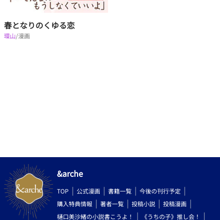
春となりのくゆる恋
環山
/漫画
&arche
TOP
公式漫画
書籍一覧
今後の刊行予定
購入特典情報
著者一覧
投稿小説
投稿漫画
樋口美沙緒の小説書こうよ！
《うちの子》推し会！