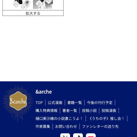
拡大する
&arche
TOP
公式漫画
書籍一覧
今後の刊行予定
購入特典情報
著者一覧
投稿小説
投稿漫画
樋口美沙緒の小説書こうよ！
《うちの子》推し会！
作家募集
お問い合わせ
ファンレターの送り先