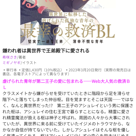
嫌われ者は異世界で王弟殿下に愛される
希咲さき
/著者
ミギノヤギ
/イラスト
▪単行本 ▪定価1,430円（10%税込） ▪2023年3月20日発行（実際の発売日は
書店、各電子ストアによって異なります）
虐げられた青年が第二王子の愛に包まれる――Web大人気の救済Ｂ
Ｌ
クラスメイトから嫌がらせを受けていたときに階段から足を滑らせ
階下へと落ちてしまった仲谷枢。目を覚ますとそこは天国――ではな
く、なんと異世界だった!? 第二王子のアシュレイという男に保護さ
れた枢は、アシュレイの住む王宮で暮らすことになる。精霊に愛さ
れ精霊魔法が扱える枢は神子と呼ばれ、周囲の人々から大事にされ
ていたが、異世界に来る前に受けていたイジメのトラウマから、な
かなか自信が持てないでいた。しかしアシュレイはそんな枢を優し
く気遣ってくれる。枢はアシュレイに少しずつ恋心を抱きはじめる