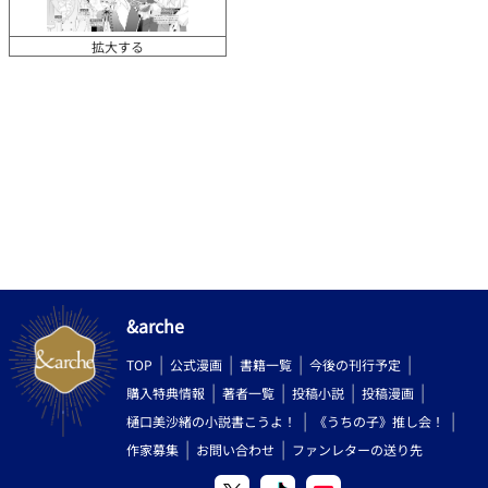
拡大する
&arche
TOP
公式漫画
書籍一覧
今後の刊行予定
購入特典情報
著者一覧
投稿小説
投稿漫画
樋口美沙緒の小説書こうよ！
《うちの子》推し会！
作家募集
お問い合わせ
ファンレターの送り先