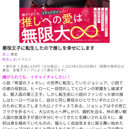
悪役王子に転生したので推しを幸せにします
あじ
/著者
秋吉しま
/イラスト
▪単行本 ▪定価1,430円（10%税込） ▪2023年1月20日発行（実際の発売日は
書店、各電子ストアによって異なります）
嫌がられても、イチャイチャしたい！
小説『希望のフィオレ』の世界に転生していたジョシュア。小説で
の彼の役割は、ヒーローに一目惚れしてヒロインの邪魔をし破滅す
る、獣人国の第三王子。しかし転生前に小説のファンだった彼の推
しはヒーローではなく、自分と同じ悪役のひとりでいずれヒロイン
のために死んでしまう大公ノクティスである。ジョシュアはその死亡
フラグを折るべく、大公のもとへ押しかけ、婚約を迫る。仲の悪い獣
人国の放蕩息子が遊び半分にやってきたと毛嫌いされる日々に、最
初は身を縮めていたものの、猫らしく自由気ままに振る舞い始めた
ジョシュアはだんだんと受け入れられていき……ジョシュアの愛は