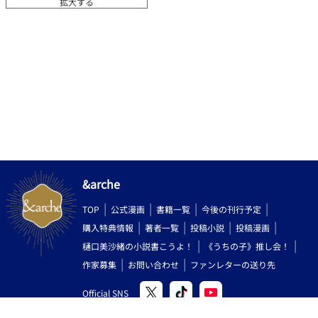
拡大する
&arche
TOP
公式漫画
書籍一覧
今後の刊行予定
購入特典情報
著者一覧
投稿小説
投稿漫画
樋口美沙緒の小説書こうよ！
《うちの子》推し会！
作家募集
お問い合わせ
ファンレターの送り先
Official SNS