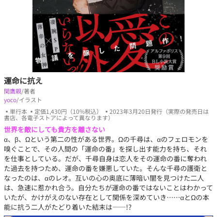
運命に抗え
関鷹親
/著者
yoco
/イラスト
▪単行本 ▪定価1,430円（10%税込） ▪2023年3月20日発行（実際の発売日は
書店、各電子ストアによって異なります）
世界を敵にしても貴方を離さない
α、β、Ωという第二の性がある世界。Ωの千尋は、αのフェロモンを
嗅ぐことで、その人間の「運命の番」を探し出す能力を持ち、それ
を仕事としている。だが、千尋自身は恋人をその運命の番に奪われ
た過去を持つため、運命の番を嫌悪していた。そんな千尋の護衛と
なったのは、αのレオ。互いの心の奥底に薄暗い闇を見つけた二人
は、急速に惹かれ合う。自分たちが運命の番ではないことはわかって
いたが、かけがえのない存在として関係を深めていき……αとΩの本
能に抗う二人がたどり着いた結末は――!?