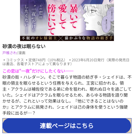
砂漠の夜は眠らない
戸帳さわ
/漫画
▪コミックス ▪定価748円（10%税込） ▪2023年6月20日発行（実際の発売日
は書店、各電子ストアによって異なります）
この恋は“一夜”だけにしたくない――
砂漠の街・ハレダーン。そこで暮らす物語の紡ぎ手・シェイドは、不
眠の領主を眠らせるという任務を与えられ、王宮に招かれる。領
主・アクラムは補佐役である弟に命を狙われ、眠れぬ日々を過ごして
いた。シェイドはアクラムを眠らせるため、あらゆる物語を語り聞
かせるが、これといって効果はなし。『他にできることはないの
か』とアクラムに挑発され、シェイドは己の身体を使うという強硬
手段に出るが…？
連載ページはこちら