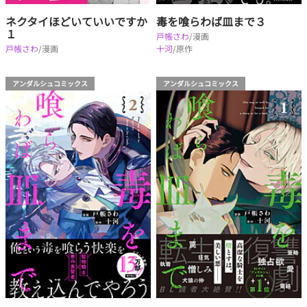
ネクタイほどいていいですか
毒を喰らわば皿まで３
１
戸帳さわ
/漫画
戸帳さわ
/漫画
十河
/原作
アンダルシュコミックス
アンダルシュコミックス