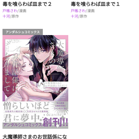
毒を喰らわば皿まで２
毒を喰らわば皿まで１
戸帳さわ
/漫画
戸帳さわ
/漫画
十河
/原作
十河
/原作
アンダルシュコミックス
大魔導師さまのお世話係にな