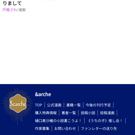
りまして
戸帳さわ
/漫画
&arche
TOP
公式漫画
書籍一覧
今後の刊行予定
購入特典情報
著者一覧
投稿小説
投稿漫画
樋口美沙緒の小説書こうよ！
《うちの子》推し会！
作家募集
お問い合わせ
ファンレターの送り先