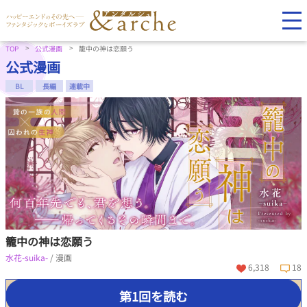
TOP
公式漫画
籠中の神は恋願う
公式漫画
BL
長編
連載中
籠中の神は恋願う
水花-suika-
/ 漫画
6,318
18
第1回を読む