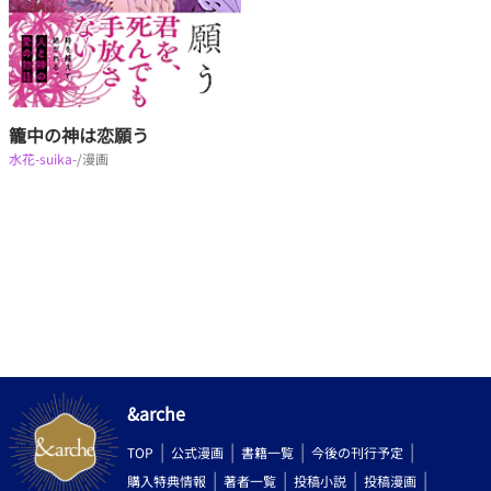
籠中の神は恋願う
水花-suika-
/漫画
&arche
TOP
公式漫画
書籍一覧
今後の刊行予定
購入特典情報
著者一覧
投稿小説
投稿漫画