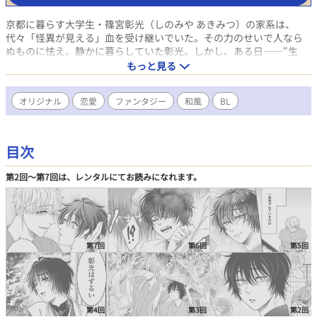
京都に暮らす大学生・篠宮彰光（しのみや あきみつ）の家系は、
代々「怪異が見える」血を受け継いでいた。その力のせいで人なら
ぬものに怯え、静かに暮らしていた彰光。しかし、ある日――“生
神”と呼ばれ、人々から畏れ崇められる存在・威吹（いぶき）と出会
もっと見る
う。出会いをきっかけに、威吹は彰光へと強い執着を見せ、やがて彰
光は、自分と威吹が“前世”から深く結ばれていたことを知り――!?
オリジナル
恋愛
ファンタジー
和風
BL
時を越えて紡がれる、人と神の愛の物語。
目次
第2回〜第7回は、レンタルにてお読みになれます。
第7回
第6回
第5回
第4回
第3回
第2回