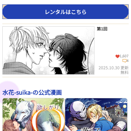
レンタルはこちら
第1回
1,607
4
2025.10.30 更新
無料
水花-suika-の公式漫画
この話を読む
コメントを見る