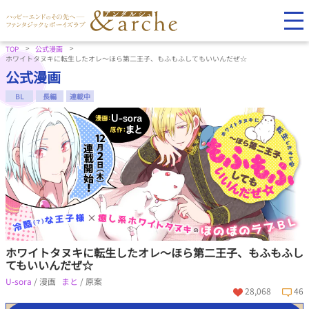
TOP
公式漫画
ホワイトタヌキに転生したオレ～ほら第二王子、もふもふしてもいいんだぜ☆
公式漫画
BL
長編
連載中
ホワイトタヌキに転生したオレ～ほら第二王子、もふもふし
てもいいんだぜ☆
U-sora
/ 漫画
まと
/ 原案
28,068
46