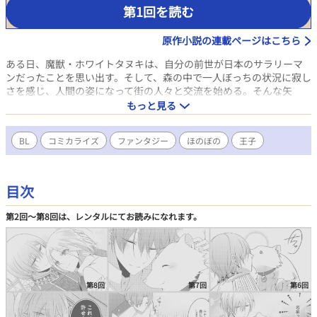
第1回を読む
原作小説の連載ページはこちら
ある日、魔獣・ホワイトタヌキは、自分の前世が日本のサラリーマ
ンだったことを思い出す。そして、森の中で一人ぼっちの状況に寂し
さを感じ、人間の姿になって街の人々と交流を始める。そんな矢
先、森の巣穴近くにある屋敷に“冷酷な第二王子”が静養のためやっ
もっと見る
てきたという噂が。ひょんなことから第二王子と出会ってしまったホ
ワイトタヌキだが、噂とは違い優しく接してくる王子にだんだんと
BL
コミカライズ
ファンタジー
ほのぼの
王子
心惹かれていきーー!?
目次
第2回〜第8回は、レンタルにてお読みになれます。
第8回
第7回
第6回