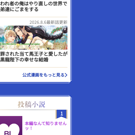
われ者の俺はやり直しの世界で
弟達にごまをする
2026.8.6最新話更新
罪された当て馬王子と愛したが
黒龍陛下の幸せな結婚
公式漫画をもっと見る
1
本編なんて知りません
ッ！