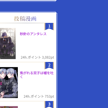
1
秒針のアンタレス
24h.ポイント 3,082pt
2
焦がれる双子は嘘を吐
く
24h.ポイント 753pt
3