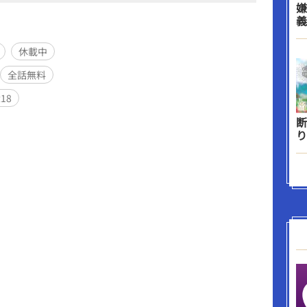
嫌
義
休載中
全話無料
R18
断
り