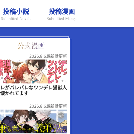
投稿小説
投稿漫画
Submitted Novels
Submitted Manga
2026.8.6最新話更新
レがバレバレなツンデレ猫獣人
懐かれてます
2026.8.6最新話更新