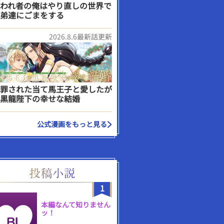
われ者の俺はやり直しの世界で
弟達にごまをする
2026.8.6最新話更新
罪された当て馬王子と愛したが
黒龍陛下の幸せな結婚
公式漫画をもっと見る
1
本編なんて知りません
ッ！