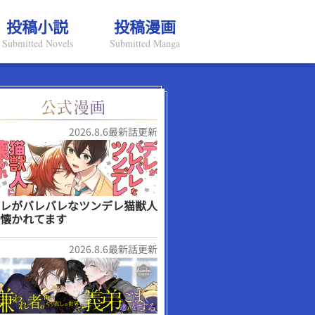
投稿小説
投稿漫画
Submitted Novels
Submitted Manga
2026.8.6最新話更新
レがバレバレなツンデレ猫獣人
懐かれてます
2026.8.6最新話更新