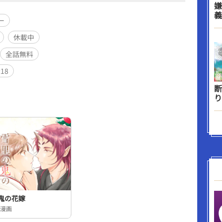
嫌
義
ー
休載中
全話無料
R18
断
り
鬼の花嫁
 漫画