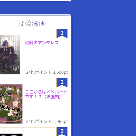
1
秒針のアンタレス
24h.ポイント 3,600pt
2
ここからは××ルート
です！？（※強制）
24h.ポイント 1,066pt
3