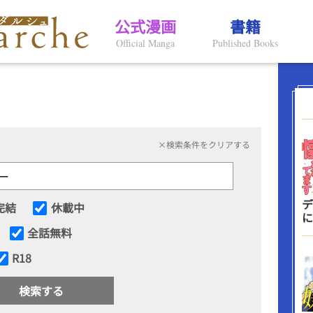
公式漫画
書籍
Official Manga
Published Books
×検索条件をクリアする
デ
完結
休載中
に
全話無料
R18