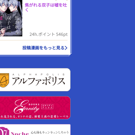
焦がれる双子は嘘を吐
く
24h.ポイント 546pt
投稿漫画をもっと見る