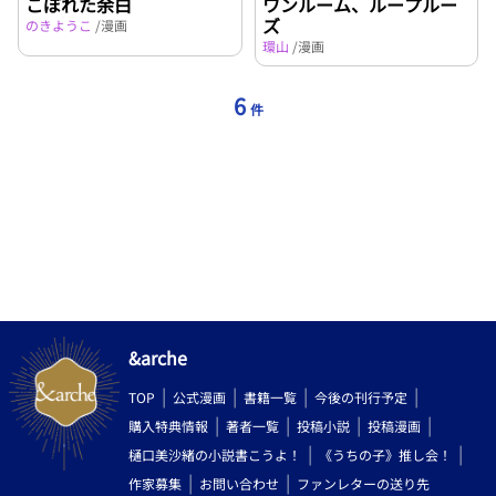
こぼれた余白
ワンルーム、ループルー
ズ
のきようこ
/漫画
環山
/漫画
6
件
&arche
TOP
公式漫画
書籍一覧
今後の刊行予定
購入特典情報
著者一覧
投稿小説
投稿漫画
樋口美沙緒の小説書こうよ！
《うちの子》推し会！
作家募集
お問い合わせ
ファンレターの送り先