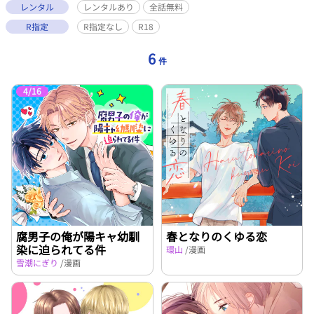
レンタル
レンタルあり
全話無料
R指定
R指定なし
R18
6
件
4/16
腐男子の俺が陽キャ幼馴
春となりのくゆる恋
染に迫られてる件
環山
/漫画
雪潮にぎり
/漫画