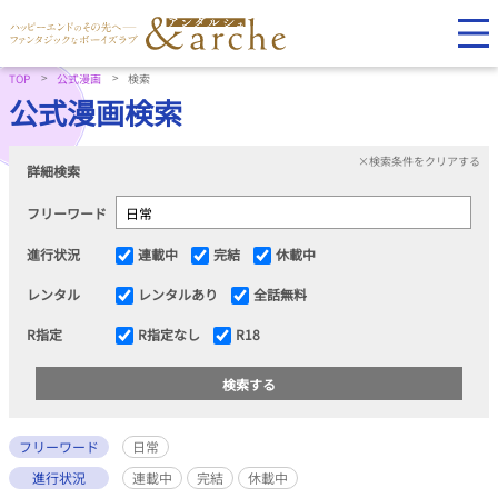
TOP
公式漫画
検索
公式漫画検索
×検索条件をクリアする
詳細検索
フリーワード
進行状況
連載中
完結
休載中
レンタル
レンタルあり
全話無料
R指定
R指定なし
R18
フリーワード
日常
進行状況
連載中
完結
休載中