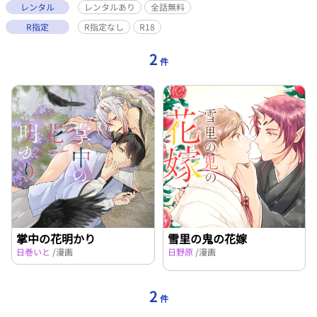
レンタル
レンタルあり
全話無料
R指定
R指定なし
R18
2
件
掌中の花明かり
雪里の鬼の花嫁
日巻いと
/漫画
日野原
/漫画
2
件