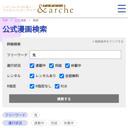
TOP
公式漫画
検索
公式漫画検索
×検索条件をクリアする
詳細検索
フリーワード
進行状況
連載中
完結
休載中
レンタル
レンタルあり
全話無料
R指定
R指定なし
R18
フリーワード
鬼
進行状況
連載中
完結
休載中