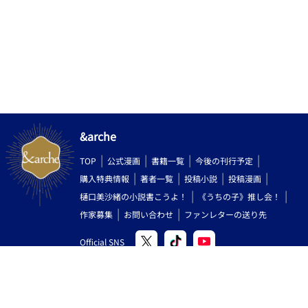
&arche
TOP
公式漫画
書籍一覧
今後の刊行予定
購入特典情報
著者一覧
投稿小説
投稿漫画
樋口美沙緒の小説書こうよ！
《うちの子》推し会！
作家募集
お問い合わせ
ファンレターの送り先
Official SNS
Copyright (C) 2000-2026 AlphaPolis Co.,Ltd. All Rights Reserved.