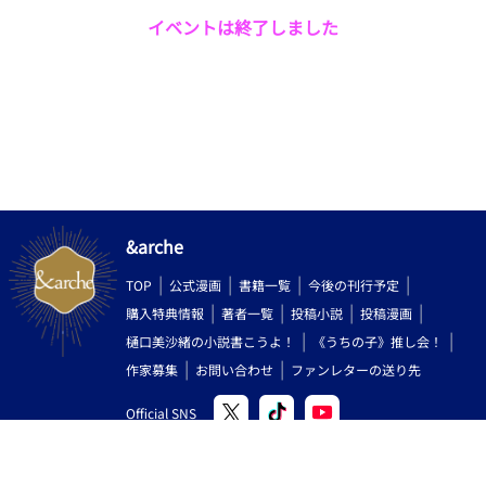
イベントは終了しました
&arche
TOP
公式漫画
書籍一覧
今後の刊行予定
購入特典情報
著者一覧
投稿小説
投稿漫画
樋口美沙緒の小説書こうよ！
《うちの子》推し会！
作家募集
お問い合わせ
ファンレターの送り先
Official SNS