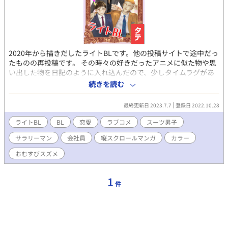
2020年から描きだしたライトBLです。他の投稿サイトで途中だっ
たものの再投稿です。 その時々の好きだったアニメに似た物や思
い出した物を日記のように入れ込んだので、少しタイムラグがあ
ります。全てフィクションですのでご了承ください。 オールデジ
続きを読む
タル。クリップスタジオ使用。 途中まで読んで下さっていた方々
にも届くといいのですが‥‥。今度は最終回まで行きますよ！
最終更新日 2023.7.7
登録日 2022.10.28
ライトBL
BL
恋愛
ラブコメ
スーツ男子
サラリーマン
会社員
縦スクロールマンガ
カラー
おむすびスズメ
1
件