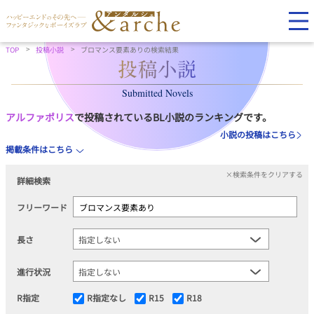
TOP
投稿小説
ブロマンス要素ありの検索結果
Submitted Novels
アルファポリス
で投稿されているBL小説のランキングです。
小説の投稿はこちら
掲載条件はこちら
×検索条件をクリアする
詳細検索
フリーワード
長さ
進行状況
R指定
R指定なし
R15
R18