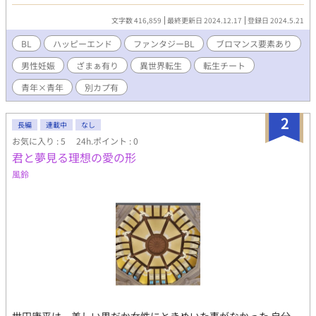
とか知らん！ しきたりなんかもっと知らん！！ 「好きな事を仕事
にしたい」…そんな現代っ子男子が「バックパッカーになりた
文字数 416,859
最終更新日 2024.12.17
登録日 2024.5.21
い」という夢を「円満に」叶えるため、ざまぁを狙って奮闘して
みたりするお話。 イケメンで一途な王子様×平和主義な魔術師 ★
BL
ハッピーエンド
ファンタジーBL
ブロマンス要素あり
世界設定 剣と魔法のゆるファンタジー。 男性妊娠可能な世界。
男性妊娠
ざまぁ有り
異世界転生
転生チート
女性が極端に少ないので、男同士での結婚は普通。 ただし、男同
士で子どもを作るのと、男女で子どもを作るのには微妙な差があ
青年×青年
別カプ有
ったりなど。 見切り発車ですが、必ずやハピエンにします！！ ＜
注意＞ ※女性キャラ数名登場します ※妙に法律を気にするスタイ
2
ル ※世界史のテストに出てくる用語がちらほら ※人死に発生しま
長編
連載中
なし
す ……以上の事、地雷になる方はお引き返しください！
お気に入り : 5
24h.ポイント : 0
君と夢見る理想の愛の形
風鈴