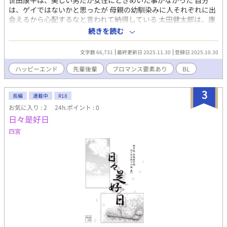
世田康平は、美しい男だか女性にときめいた事がなかった 自分
は、ゲイではないかと思ったが 母親の幼馴染みに人それぞれに出
会えるから心配するなと言われて納得している 太田健太郎は、康
平に新宿で、カツアゲにあった時に助けられた、その時に綺麗な
続きを読む
男だと思った。再会したらお礼を言いたいと思っていた 高校の入
学式の満員電車で康平を見つけるが近づけない 同じ電車を使うな
文字数 66,731
最終更新日 2025.11.30
登録日 2025.10.30
らまた会えるかもしれないと思う 健太郎は父親を通じて知り合っ
た安芸島隼人から生徒会室に呼び出された 安芸島は女性問題を起
ハッピーエンド
先輩後輩
ブロマンス要素あり
BL
こして、学年主任から生徒会長に任命される 生徒会室には高校の
三大キングと呼ばれる人間が揃っていた 健太郎はその中に助けて
3
くれた恩人康平を見つけて生徒会室に入ってお礼を言う それ以降
長編
連載中
R18
生徒会書記として三大キングにこき使われて行く 愛情を知らず育
お気に入り : 2
24h.ポイント : 0
った男(中々解けない氷)世田康平と愛情はあったが両親に振り回
日々是好日
された男(少しずつ温める)太田健太郎 の2人の焦ったい恋物語
四宮
『優しい気持ちが灯るまで〜君と見た月に』のスピンオフ作品で
すが、まったく単体で読めます ※作者の都合で名前が違ってます
が、ご容赦ください