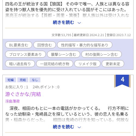
四名の王が統治する国【狼国】 その中で唯一、人族とは異なる容
姿を持つ獣人族を優先的に受け入れている国がそこにはあった。
黒亮王が統治する【莨都・周里・箕衡】 獣人族以外は受け入れな
いと言われていた国で、ただひたすらに土を掘り続け、民と共に
続きを読む
過ごす昂遠と遠雷。 何故、昂遠はこの国に住もうと決めたのか？
それにはちょっとした理由があった。 これは、この国に住む彼ら
文字数 53,795
最終更新日 2024.2.21
登録日 2023.7.12
の、慌しく過ぎていく日常の物語である。 以前書いた『残月記』
の短編【とある釣りの話】に新たに設定を追加して書き直してみ
BL要素含む
回想含む
性的描写・暴力的な描写あり
ました。 作中には、BL・ブロマンスの要素の他に、暴力的な描
ブロマンス要素あり
襲撃シーン含む
村の復興シーン含む
写・村の襲撃シーンが含まれております。 タグと注意書きを見て
やって頂けるとありがたいです。 よろしくお願いします。
暗い過去有り
一話完結の続き物
リメイク版
更新未定
4
短編
完結
なし
お気に入り : 1
24h.ポイント : 0
游ぐさかな/完結
冴島薄荷
深夜、相田のもとに一本の電話がかかってくる。 行方不明に
なった幼馴染・鬼崎昌之を探しているという、彼の恋人を名乗る
男・稲森からだった。 相田は鬼崎の行方を知っている。何故な
ら鬼崎はあの日、相田の目の前で一匹の金色の魚に変化したのだ
続きを読む
から。 たった一人の男のために、秘密を暴く男と守りたい男に