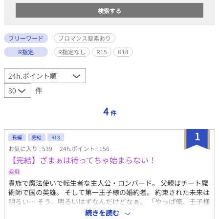
フリーワード
ブロマンス要素あり
R指定
R指定なし
R15
R18
件
4
件
1
長編
完結
R18
お気に入り : 539
24h.ポイント : 156
【完結】ざまぁは待ってちゃ始まらない！
紫蘇
貴族で魔法使いで転生者な主人公・ロンバード。 父親はチート魔
術師で国の英雄。 そして第一王子様の婚約者。 約束された未来は
明るい… そう、明るいはずなんだけどなぁ。 「やっぱ俺、王子様
の伴侶なんて無理！！」 やりたい事をやって何が悪い！ 王妃教育
続きを読む