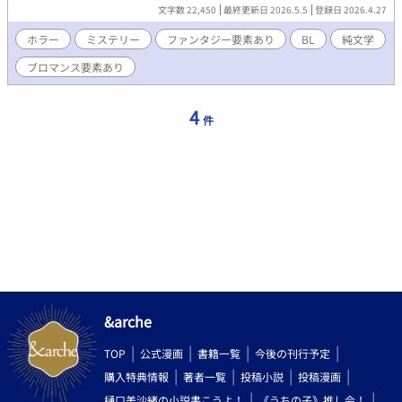
よる攻防が繰り広げられる話である。
文字数 22,450
最終更新日 2026.5.5
登録日 2026.4.27
ホラー
ミステリー
ファンタジー要素あり
BL
純文学
ブロマンス要素あり
4
件
&arche
TOP
公式漫画
書籍一覧
今後の刊行予定
購入特典情報
著者一覧
投稿小説
投稿漫画
樋口美沙緒の小説書こうよ！
《うちの子》推し会！