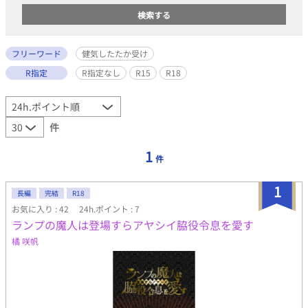
フリーワード
健気したたか受け
R指定
R指定なし
R15
R18
件
1
件
1
長編
完結
R18
お気に入り : 42
24h.ポイント : 7
ランプの魔人は登場すらアヤシイ脇役令息を愛す
橘 咲帆