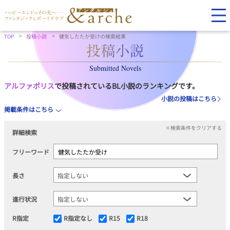
TOP
投稿小説
健気したたか受けの検索結果
Submitted Novels
アルファポリス
で投稿されているBL小説のランキングです。
小説の投稿はこちら
掲載条件はこちら
×検索条件をクリアする
詳細検索
フリーワード
長さ
進行状況
R指定
R指定なし
R15
R18