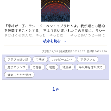
「宰相が一子、ラシード・ベン・イブラヒムよ。我が姫との婚約
を破棄することとする」 王より言い渡されたこの言葉に、ラシー
ドはほくそ笑んだ。やっと。やっとだ！ やっとあいつと一緒に
なれる！ ラシードが愛しい恋人を胸に抱くまでには幾つものハ
続きを読む
ードルがあったのだ──。このお話の主人公はそれほどひどい目
にはあいませんが、本来の物語の主人公、アラジンは割とひどい
文字数 29,081
最終更新日 2023.5.27
登録日 2023.5.20
目にあいます（性的に）。「アラジンと魔法のランプ」の世界。
宰相の息子×魔人のお話です。 〇てんつぶさん主宰の物語の脇役
アラブっぽい話
♡喘ぎ
ハッピーエンド
アラジンと
アンソロジー「お伽噺の裏側で」に寄稿した作品です。 〇R18回
魔法のランプ
ご都合
地震
結腸姦
平凡中身非凡攻め
には※をつけます。 〇ムーンライトノベルズ様にも掲載しており
ます
健気したたか受け
1
件