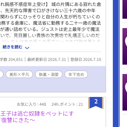
れ鈍感不感症年上受け】 城の片隅にある寂れた倉
は、先天的な障害で口がきけない三十六歳の中年
も関わらずにひっそりと自分の人生が朽ちていくの
勤務する倉庫に、魔法省に勤務する二十一歳の魔法
テが通い詰めている。ジュストは史上最年少で魔法
使いで、見目麗しい貴族の次男坊で礼儀正しいのだ
 ジュストはあの手この手でリックを口説き落とそ
続きを読む
たリックはそれを嫌がらせだと思い込んでい
には＊をつけています。 ※攻めの愛し方がわりと
字数 204,851
最終更新日 2026.7.31
登録日 2026.7.10
じることがあるかもしれません。悲壮感はないつも
さい。 ※受けは途中から不感症ではなくなりま
って、不快になる描写があります。
美形×平凡
執着・溺愛
年下攻め
2
お気に入り : 448
24h.ポイント : 21
の王子は逃亡奴隷をペットにす
て復讐にきた〜