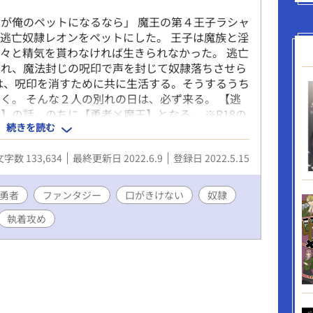
が俺のペットになるなら」 魔王の第４王子ラシャ
逃亡奴隷レオンをペットにした。 王子は魔族と淫
々と精気を貰わなければ生きられなかった。 逃亡
られ、魔法封じの呪印で声を封じて奴隷落ちさせら
は、呪印を消すために共に生活する。そうするうち
く。 そんな２人の別れの日は、必ず来る。 【逃
】の話。のちに【勇者×魔王】となる。 ※R18の
続きを読む
ます。 ※軽めのグロ・欠損あります。 ※淫魔（イ
ます。 ※攻め視点のエロあります。
文字数 133,634
最終更新日 2022.6.9
登録日 2022.5.15
勇者
ファンタジー
口がきけない
奴隷
執着攻め