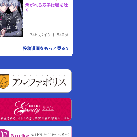
焦がれる双子は嘘を吐
く
24h.ポイント 846pt
投稿漫画をもっと見る