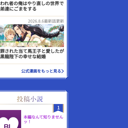
われ者の俺はやり直しの世界で
弟達にごまをする
2026.8.6最新話更新
罪された当て馬王子と愛したが
黒龍陛下の幸せな結婚
公式漫画をもっと見る
1
本編なんて知りません
ッ！