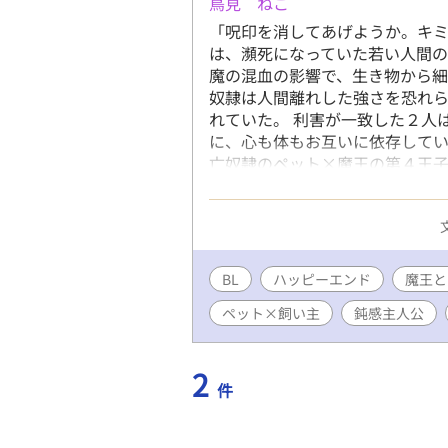
鳥見 ねこ
「呪印を消してあげようか。キミ
は、瀕死になっていた若い人間の
魔の混血の影響で、生き物から細
奴隷は人間離れした強さを恐れ
れていた。 利害が一致した２人
に、心も体もお互いに依存してい
亡奴隷のペット×魔王の第４王子
話にはタイトルの後ろに✳︎がつき
ンキュバス）の独自設定が出てき
BL
ハッピーエンド
魔王と
ペット×飼い主
鈍感主人公
2
件