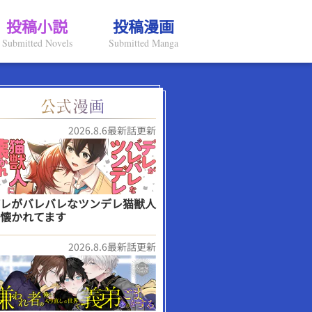
投稿小説
投稿漫画
Submitted Novels
Submitted Manga
2026.8.6最新話更新
レがバレバレなツンデレ猫獣人
懐かれてます
2026.8.6最新話更新