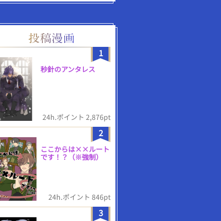
1
秒針のアンタレス
24h.ポイント 2,876pt
2
ここからは××ルート
です！？（※強制）
24h.ポイント 846pt
3