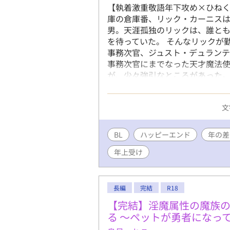
【執着激重敬語年下攻め×ひねく
庫の倉庫番、リック・カーニス
男。天涯孤独のリックは、誰と
を待っていた。 そんなリックが
事務次官、ジュスト・デュラン
事務次官にまでなった天才魔法
が、少々強引なところがあった。
うとしているのだが、ひねくれ
て……。 ※性描写のあるページ
文
理不尽です。受けが可哀想に感
りですが、苦手な方はご注意くだ
す。 ※ドラゴンが好きな方にと
BL
ハッピーエンド
年の差
年上受け
長編
完結
R18
【完結】淫魔属性の魔族
る 〜ペットが勇者になっ