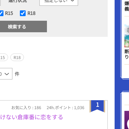
嫌
義
R15
R18
断
り
R15
R18
件
1
お気に入り : 186
24h.ポイント : 1,036
きけない倉庫番に恋をする