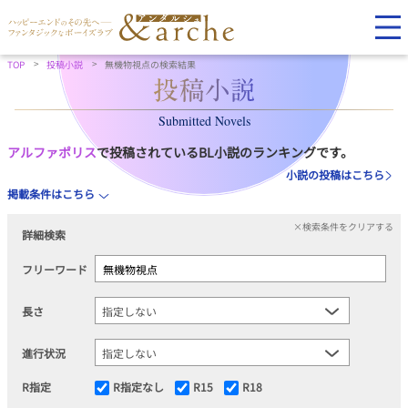
TOP
投稿小説
無機物視点の検索結果
Submitted Novels
アルファポリス
で投稿されているBL小説のランキングです。
小説の投稿はこちら
掲載条件はこちら
×検索条件をクリアする
詳細検索
フリーワード
長さ
進行状況
R指定
R指定なし
R15
R18