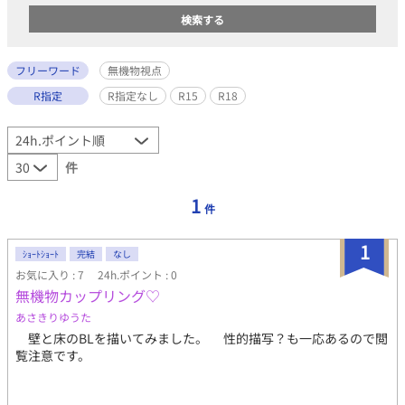
フリーワード
無機物視点
R指定
R指定なし
R15
R18
件
1
件
1
ｼｮｰﾄｼｮｰﾄ
完結
なし
お気に入り : 7
24h.ポイント : 0
無機物カップリング♡
あさきりゆうた
壁と床のBLを描いてみました。 性的描写？も一応あるので閲
覧注意です。