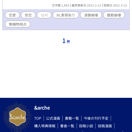
文字数 1,883
最終更新日 2021.3.12
登録日 2021.3.12
恋愛
悲恋
リバ
BL表現有り
涙腺崩壊
腹筋崩壊
無機物視点
1
件
&arche
TOP
公式漫画
書籍一覧
今後の刊行予定
購入特典情報
著者一覧
投稿小説
投稿漫画