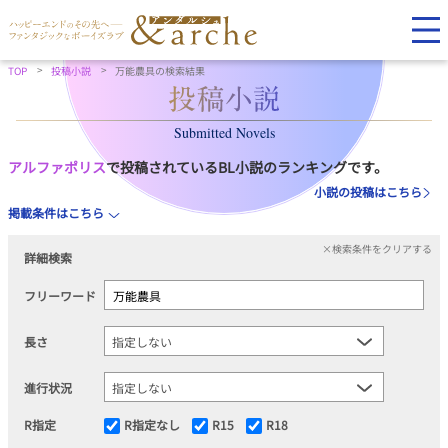
TOP
投稿小説
万能農具の検索結果
Submitted Novels
アルファポリス
で投稿されているBL小説のランキングです。
小説の投稿はこちら
掲載条件はこちら
×検索条件をクリアする
詳細検索
フリーワード
長さ
進行状況
R指定
R指定なし
R15
R18