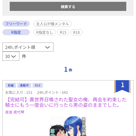
フリーワード
主人公が強メンタル
R指定
R指定なし
R15
R18
件
1
件
1
長編
連載中
R18
お気に入り : 151
24h.ポイント : 342
【完結可】異世界召喚された聖女の俺、再会を約束した
騎士にもう一度会いに行ったら男の姿のままでした。
良音 夜代琴