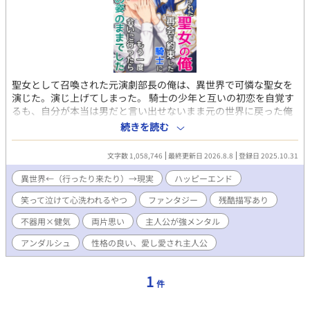
聖女として召喚された元演劇部長の俺は、異世界で可憐な聖女を
演じた。演じ上げてしまった。 騎士の少年と互いの初恋を自覚す
るも、自分が本当は男だと言い出せないまま元の世界に戻った俺
は、 真実を告げるべくもう一度異世界へ向かう。 しかし再度辿り
続きを読む
着いた異世界では、俺は本来の男の姿のままで、少年騎士は立派
な青年騎士へと成長していて……。 第一部 ------【単行本サイズ
文字数 1,058,746
最終更新日 2026.8.8
登録日 2025.10.31
で1～4巻】 健気で一途な主人公と、なかなか真実に辿り着けない
不器用ド真面目青年騎士が、 巡礼の旅の中で、互いに相手を想い
異世界←（行ったり来たり）→現実
ハッピーエンド
つつも絶妙にすれ違う、 両片思いのじれもだファンタジーBLで
笑って泣けて心洗われるやつ
ファンタジー
残酷描写あり
す。(最終的に2CP成立します) 『メインCPがくっつくまでを読み
たい』という方用に 第一部で離脱する方用のエピローグをご用意
不器用×健気
両片思い
主人公が強メンタル
していますので、スッキリ読了できます。 第二部 ------【5巻
～】 『くっついたCPが支え合う姿が読みたい』という方と 『い
アンダルシュ
性格の良い、愛し愛され主人公
やいや世界を救うまでが聖女物だろ!!』という方には ここからが
本番です。 異世界の闇を明かして人々の救済を目指します。 7巻
1
からは新キャラ続々で、サブCPも続々参戦します。 激重感情を抱
件
えながらも絶妙に噛み合わない『お前さえいればいい』共依存の
幼馴染主従や、 『友達と恋人の好きって何が違うの!?』と初恋に