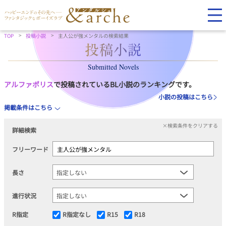
TOP
投稿小説
主人公が強メンタルの検索結果
Submitted Novels
アルファポリス
で投稿されているBL小説のランキングです。
小説の投稿はこちら
掲載条件はこちら
×検索条件をクリアする
詳細検索
フリーワード
長さ
進行状況
R指定
R指定なし
R15
R18