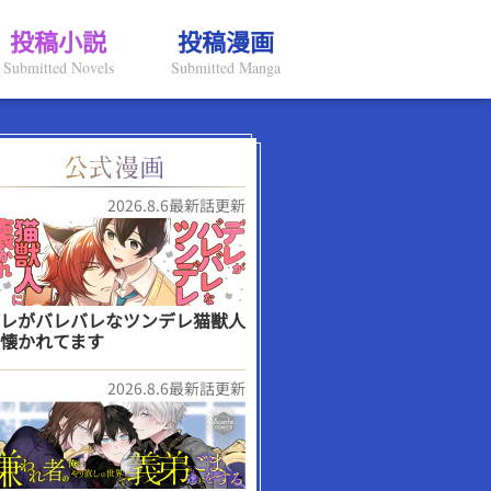
投稿小説
投稿漫画
Submitted Novels
Submitted Manga
2026.8.6最新話更新
レがバレバレなツンデレ猫獣人
懐かれてます
2026.8.6最新話更新