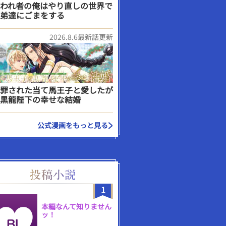
われ者の俺はやり直しの世界で
弟達にごまをする
2026.8.6最新話更新
罪された当て馬王子と愛したが
黒龍陛下の幸せな結婚
公式漫画をもっと見る
1
本編なんて知りません
ッ！