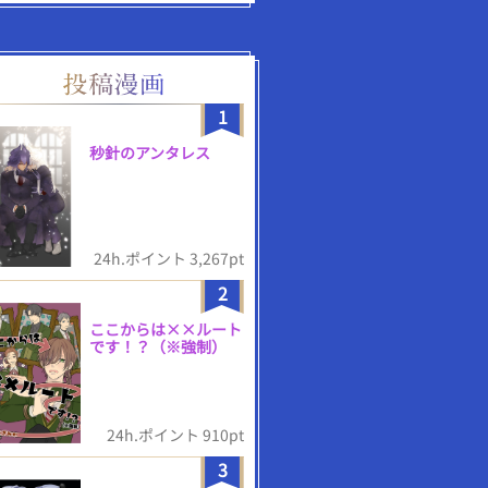
1
秒針のアンタレス
24h.ポイント 3,267pt
2
ここからは××ルート
です！？（※強制）
24h.ポイント 910pt
3