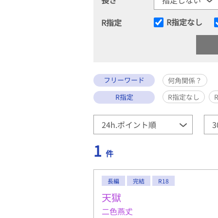
R指定なし
R指定
フリーワード
何角関係？
R指定
R指定なし
1
件
長編
完結
R18
天獄
二色燕𠀋