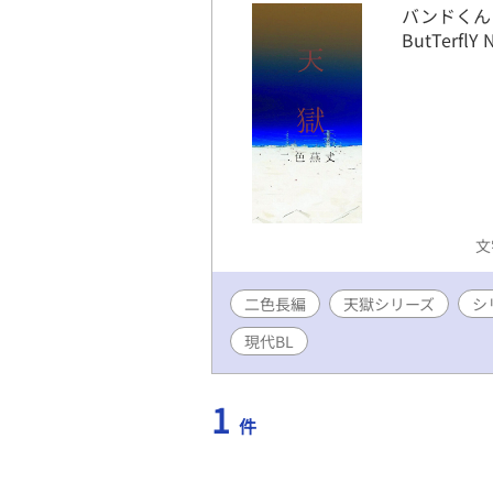
バンドくんと
ButTerflY
文
二色長編
天獄シリーズ
シ
現代BL
1
件