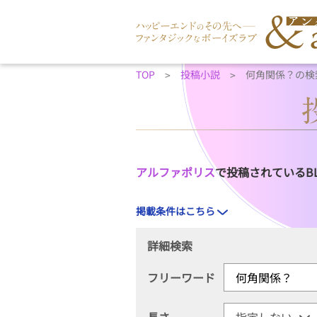
TOP
投稿小説
何角関係？の検
アルファポリス
で投稿されているB
掲載条件はこちら
詳細検索
フリーワード
長さ