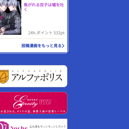
焦がれる双子は嘘を吐
く
24h.ポイント 532pt
投稿漫画をもっと見る