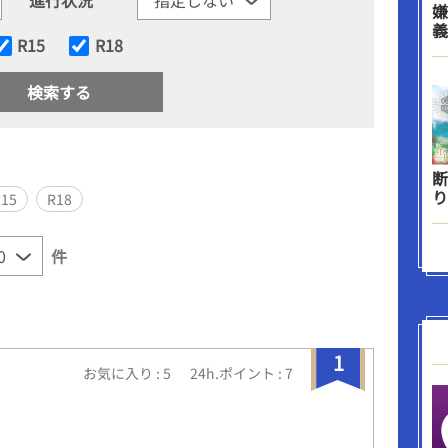
嫌
義
R15
R18
断
り
R15
R18
件
1
お気に入り : 5
24h.ポイント : 7