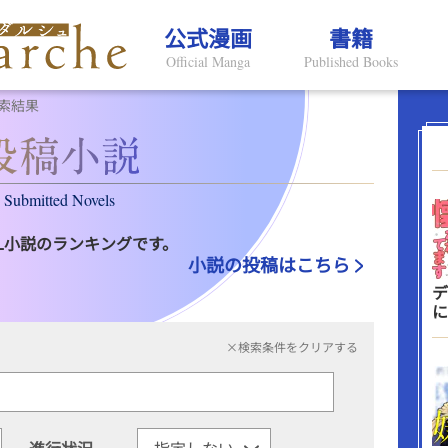
公式漫画
書籍
Official Manga
Published Books
索結果
Submitted Novels
L小説のランキングです。
小説の投稿はこちら
デ
に
×検索条件をクリアする
進行状況