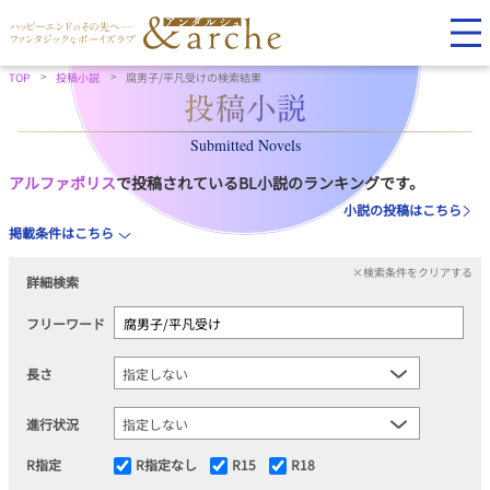
TOP
投稿小説
腐男子/平凡受けの検索結果
Submitted Novels
アルファポリス
で投稿されているBL小説のランキングです。
小説の投稿はこちら
掲載条件はこちら
×検索条件をクリアする
詳細検索
フリーワード
長さ
進行状況
R指定
R指定なし
R15
R18