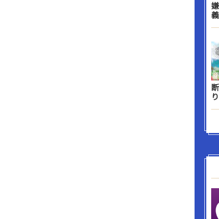
嫌
義
断
り