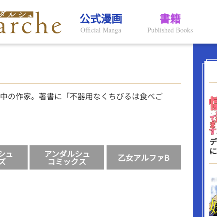
公式漫画
書籍
Official Manga
Published Books
中の作家。著書に「不器用なくちびるは食べご
デ
に
シュ
アンダルシュ
乙女アルファB
ズ
コミックス