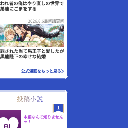
われ者の俺はやり直しの世界で
弟達にごまをする
2026.8.6最新話更新
罪された当て馬王子と愛したが
黒龍陛下の幸せな結婚
公式漫画をもっと見る
1
本編なんて知りません
ッ！