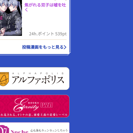
焦がれる双子は嘘を吐
く
24h.ポイント 539pt
投稿漫画をもっと見る