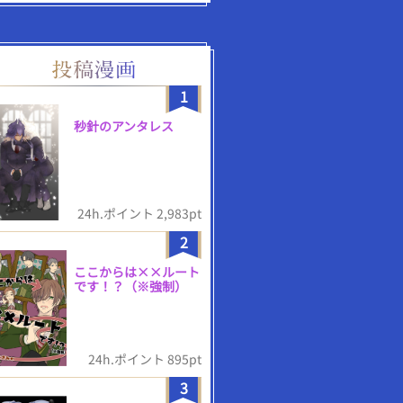
1
秒針のアンタレス
24h.ポイント 2,983pt
2
ここからは××ルート
です！？（※強制）
24h.ポイント 895pt
3