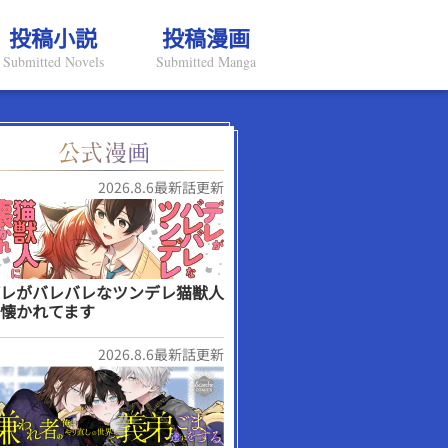
投稿小説
投稿漫画
Submitted Novels
Submitted Manga
2026.8.6最新話更新
レがバレバレなツンデレ猫獣人
懐かれてます
2026.8.6最新話更新