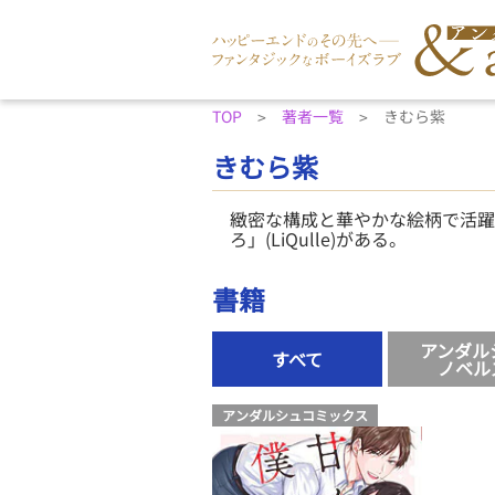
TOP
著者一覧
きむら紫
きむら紫
緻密な構成と華やかな絵柄で活躍
ろ」(LiQulle)がある。
書籍
アンダル
すべて
ノベル
アンダルシュコミックス